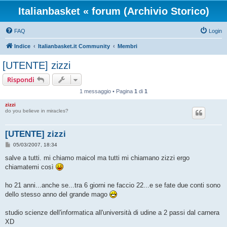
Italianbasket « forum (Archivio Storico)
FAQ
Login
Indice
Italianbasket.it Community
Membri
[UTENTE] zizzi
Rispondi
1 messaggio • Pagina
1
di
1
zizzi
do you believe in miracles?
[UTENTE] zizzi
M
05/03/2007, 18:34
e
s
salve a tutti. mi chiamo maicol ma tutti mi chiamano zizzi ergo
s
chiamatemi così
a
g
g
ho 21 anni...anche se...tra 6 giorni ne faccio 22...e se fate due conti sono
i
o
dello stesso anno del grande mago
studio scienze dell'informatica all'università di udine a 2 passi dal carnera
XD