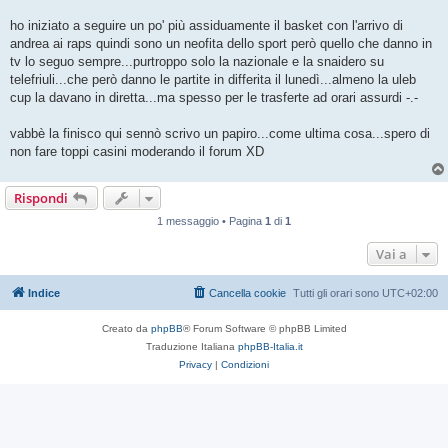
ho iniziato a seguire un po' più assiduamente il basket con l'arrivo di
andrea ai raps quindi sono un neofita dello sport però quello che danno in
tv lo seguo sempre...purtroppo solo la nazionale e la snaidero su
telefriuli...che però danno le partite in differita il lunedì...almeno la uleb
cup la davano in diretta...ma spesso per le trasferte ad orari assurdi -.-
vabbè la finisco qui sennò scrivo un papiro...come ultima cosa...spero di
non fare toppi casini moderando il forum XD
Rispondi
1 messaggio • Pagina
1
di
1
Vai a
Indice
Cancella cookie
Tutti gli orari sono
UTC+02:00
Creato da
phpBB
® Forum Software © phpBB Limited
Traduzione Italiana
phpBB-Italia.it
Privacy
|
Condizioni