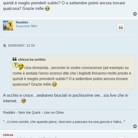
quindi è meglio prenderli subito? O a settembre potrei ancora trovare
g
i
qualcosa? Grazie mille
o
Raddikk
Superstar NBA
M
20/05/2007, 12:15
e
s
s
chicca ha scritto:
a
g
Una domanda...secondo le vostre conoscenze (ad esempio su
g
i
come è andata l'anno scorso) dite che i biglietti finiranno molto presto e
o
quindi è meglio prenderli subito? O a settembre potrei ancora trovare
qualcosa? Grazie mille
A occhio e croce...andranno bruciati in pochissime ore...sia live che in
internet...
Raddikk - Nick the Quick - Like no Other
"...ci sono uomini, che quando piove, riescono a passare tra una goccia e l'altra..."
chicca