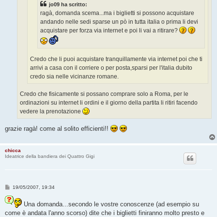
jo09 ha scritto:
ragà, domanda scema...ma i biglietti si possono acquistare
andando nelle sedi sparse un pò in tutta italia o prima li devi
acquistare per forza via internet e poi li vai a ritirare?
Credo che li puoi acquistare tranquillamente via internet poi che ti
arrivi a casa con il corriere o per posta,sparsi per l'italia dubito
credo sia nelle vicinanze romane.
Credo che fisicamente si possano comprare solo a Roma, per le
ordinazioni su internet li ordini e il giorno della partita li ritiri facendo
vedere la prenotazione
grazie ragà! come al solito efficienti!!
chicca
Ideatrice della bandiera dei Quattro Gigi
M
19/05/2007, 19:34
e
s
Una domanda...secondo le vostre conoscenze (ad esempio su
s
a
come è andata l'anno scorso) dite che i biglietti finiranno molto presto e
g