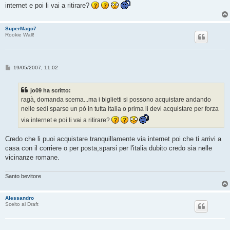
g
internet e poi li vai a ritirare?
g
i
o
SuperMago7
Rookie Wall!
M
19/05/2007, 11:02
e
s
s
jo09 ha scritto:
a
g
ragà, domanda scema...ma i biglietti si possono acquistare andando
g
nelle sedi sparse un pò in tutta italia o prima li devi acquistare per forza
i
o
via internet e poi li vai a ritirare?
Credo che li puoi acquistare tranquillamente via internet poi che ti arrivi a
casa con il corriere o per posta,sparsi per l'italia dubito credo sia nelle
vicinanze romane.
Santo bevitore
Alessandro
Scelto al Draft