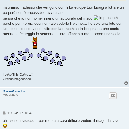
insomma... adesso che vengono con l'nba europe tuor bisogna lottare un
pò però non è impossibile avvicinarsi....
pensa che io non ho nemmeno un autografo del mago
perchè per me era cosi normale vederlo li vicino.... ho solo una foto con
lui... e un piccolo video fatto con la macchinetta fotografica che canta
mentre si festeggia lo scudetto.... era affianco a me... sopra una sedia
I LoVe ThIs GaMe...!!!
Grande magoooooo!!!
RossoPomodoro
Moderatore
M
11/05/2007, 18:42
e
s
uh...sono invidioso!...per me sarà cosi difficile vedere il mago dal vivo...
s
a