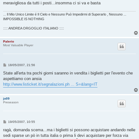
g
meravigliosa da tutti i posti...insomma ci si va e basta
i
o
... Il Mio Unico Limite é Il Cielo e Nessuno Può Impedirmi di Superarlo , Nessuno ...
IMPOSSIBLE IS NOTHING
::::: ANDREA ORGOGLIO ITALIANO :::::
Palerio
Most Valuable Player
M
18/05/2007, 21:56
e
s
State all'erta tra pochi giorni saranno in vendita i biglietti per l'evento che
s
aspettiamo con ansia
a
g
http://www.listicket.it/segnalazioni.ph ... S=&lang=IT
g
i
o
jo09
Preseason
M
19/05/2007, 10:55
e
s
ragà, domanda scema...ma i biglietti si possono acquistare andando nelle
s
sedi sparse un pò in tutta italia o prima li devi acquistare per forza via
a