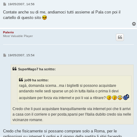
M
19/05/2007, 14:56
e
s
Contate anche su di me, andiamoci tutti assieme al Pala con poi il
s
cartello di questo sito
a
g
g
i
Palerio
o
Most Valuable Player
M
19/05/2007, 15:54
e
s
s
SuperMago7 ha scritto:
a
g
g
jo09 ha scritto:
i
o
ragà, domanda scema...ma i biglietti si possono acquistare
andando nelle sedi sparse un pò in tutta italia o prima li devi
acquistare per forza via internet e poi li vai a ritirare?
Credo che li puoi acquistare tranquillamente via internet poi che ti arrivi
a casa con il corriere o per posta,sparsi per l'italia dubito credo sia nelle
vicinanze romane.
Credo che fisicamente si possano comprare solo a Roma, per le
ordinazioni su internet li ordini e il giorno della partita li ritiri facendo