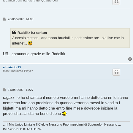
Ideatrice della bandiera dei Quattro Gigi
M
20/05/2007, 14:00
e
s
s
Raddikk ha scritto:
a
g
A occhio e croce...andranno bruciati in pochissime ore...sia live che in
g
internet...
i
o
Uff...comunque grazie mille Raddikk..
elmatador15
Most Improved Player
M
21/05/2007, 11:27
e
s
ragazzi io ho chiamato il numero verde e mi hanno detto che nn lo sanno
s
nemmeno loro con precisione da quando verranno messi in vendita i
a
g
bigletti ma mi hanno detto che entro fine mese dovrebbe iniziare la
g
prevendita...andiamo bene dico io
i
o
... Il Mio Unico Limite é Il Cielo e Nessuno Può Impedirmi di Superarlo , Nessuno ...
IMPOSSIBLE IS NOTHING