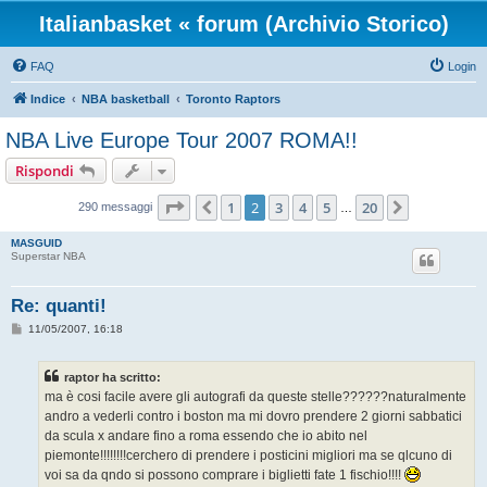
Italianbasket « forum (Archivio Storico)
FAQ
Login
Indice
NBA basketball
Toronto Raptors
NBA Live Europe Tour 2007 ROMA!!
Rispondi
Pagina
2
di
20
1
2
3
4
5
20
Precedente
Prossimo
290 messaggi
…
MASGUID
Superstar NBA
Re: quanti!
M
11/05/2007, 16:18
e
s
s
raptor ha scritto:
a
g
ma è cosi facile avere gli autografi da queste stelle??????naturalmente
g
andro a vederli contro i boston ma mi dovro prendere 2 giorni sabbatici
i
o
da scula x andare fino a roma essendo che io abito nel
piemonte!!!!!!!!cerchero di prendere i posticini migliori ma se qlcuno di
voi sa da qndo si possono comprare i biglietti fate 1 fischio!!!!