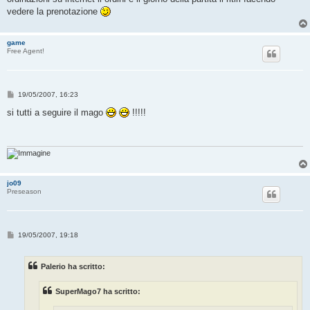
vedere la prenotazione
game
Free Agent!
M
19/05/2007, 16:23
e
s
si tutti a seguire il mago
!!!!!
s
a
g
g
i
o
jo09
Preseason
M
19/05/2007, 19:18
e
s
s
Palerio ha scritto:
a
g
g
SuperMago7 ha scritto:
i
o