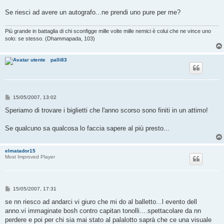
g
g
Se riesci ad avere un autografo...ne prendi uno pure per me?
i
o
Più grande in battaglia di chi sconfigge mille volte mille nemici è colui che ne vince uno
solo: se stesso. (Dhammapada, 103)
palli83
M
15/05/2007, 13:02
e
s
Speriamo di trovare i biglietti che l'anno scorso sono finiti in un attimo!
s
a
g
Se qualcuno sa qualcosa lo faccia sapere al più presto...
g
i
o
elmatador15
Most Improved Player
M
15/05/2007, 17:31
e
s
se nn riesco ad andarci vi giuro che mi do al balletto...l evento dell
s
anno.vi immaginate bosh contro capitan tonolli....spettacolare da nn
a
g
perdere e poi per chi sia mai stato al palalotto saprà che ce una visuale