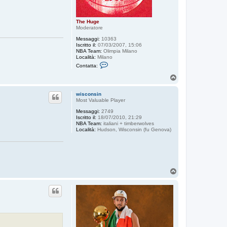
The Huge
Moderatore
Messaggi:
10363
Iscritto il:
07/03/2007, 15:06
NBA Team:
Olimpia Milano
Località:
Milano
C
Contatta:
o
n
T
t
o
a
p
t
wisconsin
t
Most Valuable Player
a
Messaggi:
2749
T
Iscritto il:
18/07/2010, 21:29
h
NBA Team:
italiani + timberwolves
e
Località:
Hudson, Wisconsin (fu Genova)
H
u
g
e
T
o
p