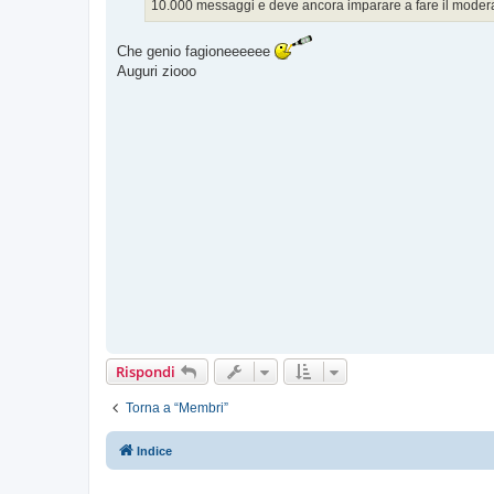
g
10.000 messaggi e deve ancora imparare a fare il modera
g
i
o
Che genio fagioneeeeee
Auguri ziooo
Rispondi
Torna a “Membri”
Indice