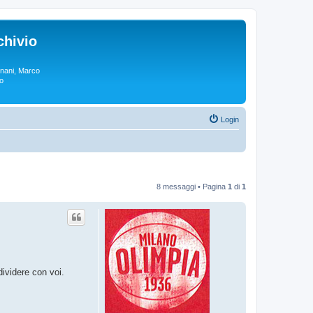
chivio
rgnani, Marco
lo
Login
8 messaggi • Pagina
1
di
1
dividere con voi.