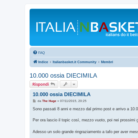
FAQ
Indice
Italianbasket.it Community
Membri
10.000 ossia DIECIMILA
Rispondi
10.000 ossia DIECIMILA
M
da
The Huge
»
07/11/2015, 20:25
e
s
Sono passati 8 anni e mezzo dal primo post e arrivo a 10.
s
a
g
Per ora lascio il topic così, mezzo vuoto, poi nei prossimi
g
i
o
Adesso un solo grande ringraziamento a tafo per aver mess