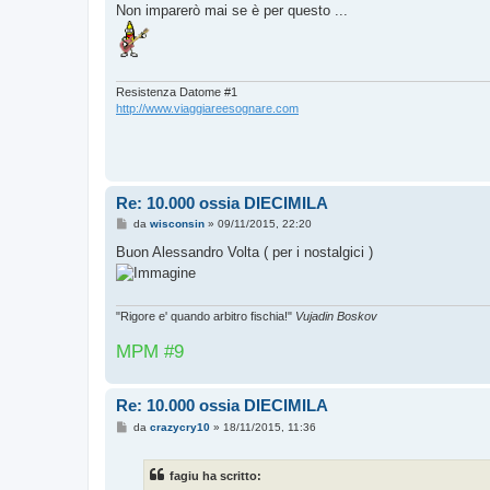
o
Non imparerò mai se è per questo ...
Resistenza Datome #1
http://www.viaggiareesognare.com
Re: 10.000 ossia DIECIMILA
M
da
wisconsin
»
09/11/2015, 22:20
e
s
Buon Alessandro Volta ( per i nostalgici )
s
a
g
g
i
"Rigore e' quando arbitro fischia!"
Vujadin Boskov
o
MPM #9
Re: 10.000 ossia DIECIMILA
M
da
crazycry10
»
18/11/2015, 11:36
e
s
s
fagiu ha scritto:
a