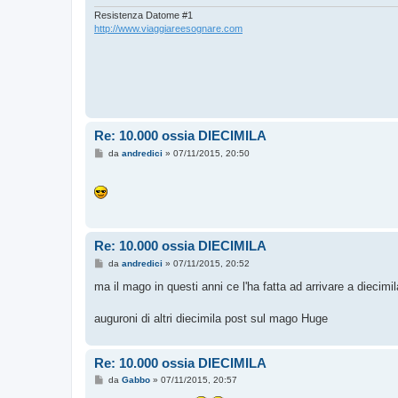
Resistenza Datome #1
http://www.viaggiareesognare.com
Re: 10.000 ossia DIECIMILA
M
da
andredici
»
07/11/2015, 20:50
e
s
s
a
g
g
i
o
Re: 10.000 ossia DIECIMILA
M
da
andredici
»
07/11/2015, 20:52
e
s
ma il mago in questi anni ce l'ha fatta ad arrivare a diecim
s
a
g
auguroni di altri diecimila post sul mago Huge
g
i
o
Re: 10.000 ossia DIECIMILA
M
da
Gabbo
»
07/11/2015, 20:57
e