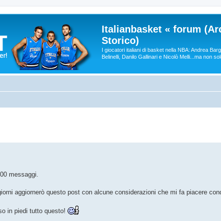
Italianbasket « forum (Ar
Storico)
I giocatori italiani di basket nella NBA: Andrea Ba
Belinelli, Danilo Gallinari e Nicolò Melli...ma non so
000 messaggi.
 giorni aggiornerò questo post con alcune considerazioni che mi fa piacere con
o in piedi tutto questo!