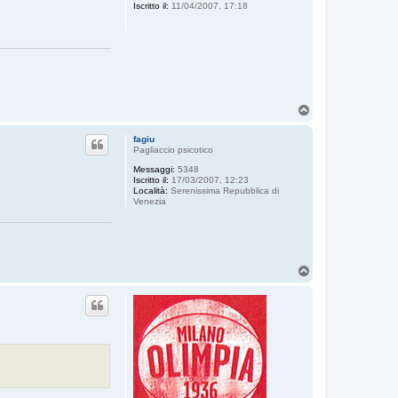
Iscritto il:
11/04/2007, 17:18
T
o
p
fagiu
Pagliaccio psicotico
Messaggi:
5348
Iscritto il:
17/03/2007, 12:23
Località:
Serenissima Repubblica di
Venezia
T
o
p