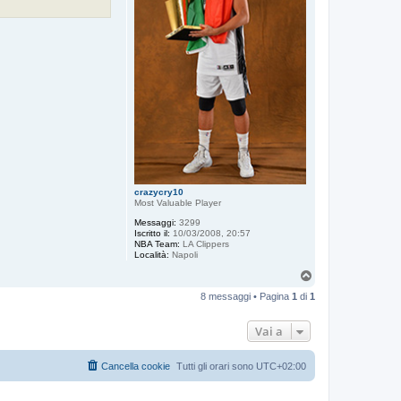
crazycry10
Most Valuable Player
Messaggi:
3299
Iscritto il:
10/03/2008, 20:57
NBA Team:
LA Clippers
Località:
Napoli
T
o
8 messaggi • Pagina
1
di
1
p
Vai a
Cancella cookie
Tutti gli orari sono
UTC+02:00