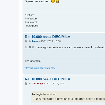
s
Spammer assoluto
s
a
g
g
i
"Dottor/
o
Professor/
Truffatore/
Imbroglione"
Re: 10.000 ossia DIECIMILA
M
da
fagiu
»
08/11/2015, 16:56
e
s
10.000 messaggi e deve ancora imparare a fare il moderato
s
a
g
g
i
Tiro ignorante
o
http://rafweb.altervista.org/
Re: 10.000 ossia DIECIMILA
M
da
The Huge
»
09/11/2015, 16:51
e
s
s
fagiu ha scritto:
a
g
10.000 messaggi e deve ancora imparare a fare il modera
g
i