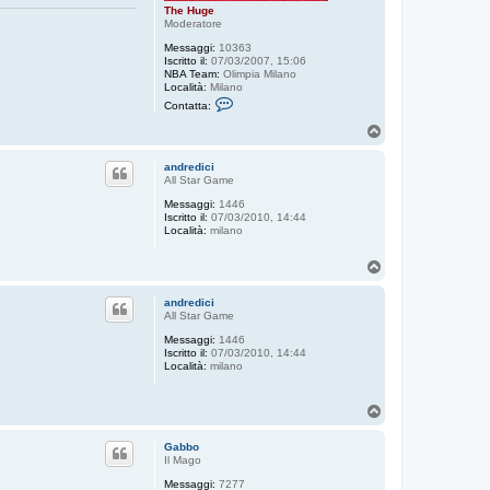
The Huge
Moderatore
Messaggi:
10363
Iscritto il:
07/03/2007, 15:06
NBA Team:
Olimpia Milano
Località:
Milano
C
Contatta:
o
n
T
t
o
a
p
t
andredici
t
All Star Game
a
Messaggi:
1446
T
Iscritto il:
07/03/2010, 14:44
h
Località:
milano
e
H
u
T
g
o
e
p
andredici
All Star Game
Messaggi:
1446
Iscritto il:
07/03/2010, 14:44
Località:
milano
T
o
p
Gabbo
Il Mago
Messaggi:
7277