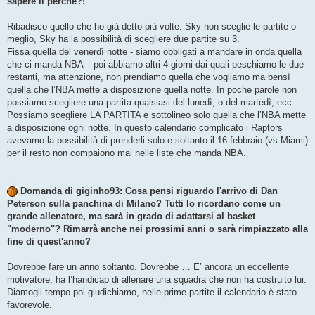
sapere il perchè?!
Ribadisco quello che ho già detto più volte. Sky non sceglie le partite o
meglio, Sky ha la possibilità di scegliere due partite su 3.
Fissa quella del venerdì notte - siamo obbligati a mandare in onda quella
che ci manda NBA – poi abbiamo altri 4 giorni dai quali peschiamo le due
restanti, ma attenzione, non prendiamo quella che vogliamo ma bensì
quella che l’NBA mette a disposizione quella notte. In poche parole non
possiamo scegliere una partita qualsiasi del lunedì, o del martedì, ecc.
Possiamo scegliere LA PARTITA e sottolineo solo quella che l’NBA mette
a disposizione ogni notte. In questo calendario complicato i Raptors
avevamo la possibilità di prenderli solo e soltanto il 16 febbraio (vs Miami)
per il resto non compaiono mai nelle liste che manda NBA.
---
Domanda di
giginho93
: Cosa pensi riguardo l'arrivo di Dan
Peterson sulla panchina di Milano? Tutti lo ricordano come un
grande allenatore, ma sarà in grado di adattarsi al basket
"moderno"? Rimarrà anche nei prossimi anni o sarà rimpiazzato alla
fine di quest'anno?
Dovrebbe fare un anno soltanto. Dovrebbe … E’ ancora un eccellente
motivatore, ha l’handicap di allenare una squadra che non ha costruito lui.
Diamogli tempo poi giudichiamo, nelle prime partite il calendario è stato
favorevole.