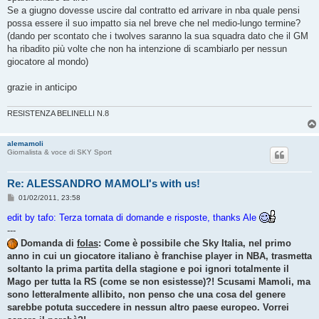
Se a giugno dovesse uscire dal contratto ed arrivare in nba quale pensi
possa essere il suo impatto sia nel breve che nel medio-lungo termine?
(dando per scontato che i twolves saranno la sua squadra dato che il GM
ha ribadito più volte che non ha intenzione di scambiarlo per nessun
giocatore al mondo)
grazie in anticipo
RESISTENZA BELINELLI N.8
alemamoli
Giornalista & voce di SKY Sport
Re: ALESSANDRO MAMOLI's with us!
M
01/02/2011, 23:58
e
s
edit by tafo: Terza tornata di domande e risposte, thanks Ale
s
---
a
g
Domanda di
folas
: Come è possibile che Sky Italia, nel primo
g
anno in cui un giocatore italiano è franchise player in NBA, trasmetta
i
o
soltanto la prima partita della stagione e poi ignori totalmente il
Mago per tutta la RS (come se non esistesse)?! Scusami Mamoli, ma
sono letteralmente allibito, non penso che una cosa del genere
sarebbe potuta succedere in nessun altro paese europeo. Vorrei