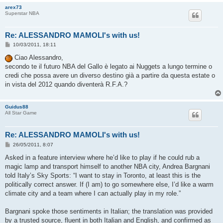
arex73
Superstar NBA
Re: ALESSANDRO MAMOLI's with us!
M
10/03/2011, 18:11
e
s
Ciao Alessandro,
s
secondo te il futuro NBA del Gallo è legato ai Nuggets a lungo termine o
a
g
credi che possa avere un diverso destino già a partire da questa estate o
g
in vista del 2012 quando diventerà R.F.A.?
i
o
Guidus88
All Star Game
Re: ALESSANDRO MAMOLI's with us!
M
26/05/2011, 8:07
e
s
Asked in a feature interview where he’d like to play if he could rub a
s
magic lamp and transport himself to another NBA city, Andrea Bargnani
a
g
told Italy’s Sky Sports: “I want to stay in Toronto, at least this is the
g
politically correct answer. If (I am) to go somewhere else, I’d like a warm
i
o
climate city and a team where I can actually play in my role.”
Bargnani spoke those sentiments in Italian; the translation was provided
by a trusted source, fluent in both Italian and English, and confirmed as