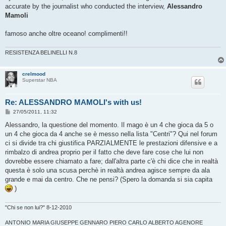
accurate by the journalist who conducted the interview,
Alessandro
Mamoli
famoso anche oltre oceano! complimenti!!
RESISTENZA BELINELLI N.8
crelmood
Superstar NBA
Re: ALESSANDRO MAMOLI's with us!
M
27/05/2011, 11:32
e
s
Alessandro, la questione del momento. Il mago è un 4 che gioca da 5 o
s
un 4 che gioca da 4 anche se è messo nella lista "Centri"? Qui nel forum
a
g
ci si divide tra chi giustifica PARZIALMENTE le prestazioni difensive e a
g
rimbalzo di andrea proprio per il fatto che deve fare cose che lui non
i
o
dovrebbe essere chiamato a fare; dall'altra parte c'è chi dice che in realtà
questa è solo una scusa perchè in realtà andrea agisce sempre da ala
grande e mai da centro. Che ne pensi? (Spero la domanda si sia capita
)
"Chi se non lui?" 8-12-2010
ANTONIO MARIA GIUSEPPE GENNARO PIERO CARLO ALBERTO AGENORE