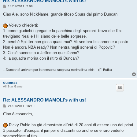
Re: ALESSANDRO MAMOLI's with us!
M
14/01/2011, 2:08
e
s
Ciao Ale, sono NickName, grande tifoso Spurs dal primo Duncan.
s
a
g
Volevo chiederti:
g
1: come giudichi i gregari e la panchina degli speroni. trovo che l'ex
i
o
trevigiano Neal e Hill siano delle belle sorprese.
2: perché Splitter non gioca quasi mai? Mi sembra fisicamente a posto.
Non è ancora NBA ready? Non rientra negli schemi di Popovic?
3: Cos'è successo a Jefferson quest'anno?
4: la squadra morirà con il ritiro di Duncan?
...Duncan è arrivato per la consueta stoppata minimalista-chic... (F. Buffa)
Guidus88
All Star Game
Re: ALESSANDRO MAMOLI's with us!
M
21/01/2011, 16:10
e
s
Ciao Alessandro,
s
a
g
Ricky Rubio ha già dimostrato all'età di 20 anni di essere uno dei primi
g
3 passatori d'europa; il jumper è discontinuo anche se è raro vederlo
i
o
sparacchiare al tiro.