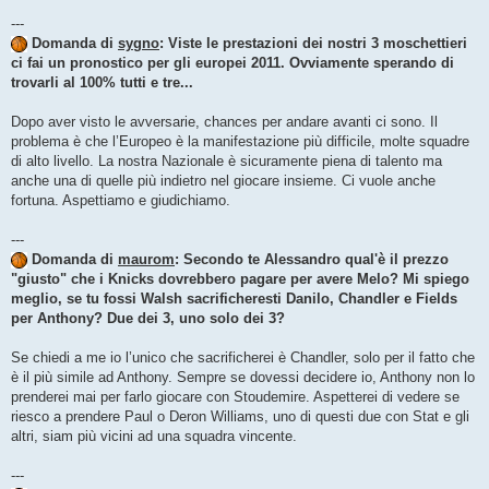
---
Domanda di
sygno
: Viste le prestazioni dei nostri 3 moschettieri
ci fai un pronostico per gli europei 2011. Ovviamente sperando di
trovarli al 100% tutti e tre...
Dopo aver visto le avversarie, chances per andare avanti ci sono. Il
problema è che l’Europeo è la manifestazione più difficile, molte squadre
di alto livello. La nostra Nazionale è sicuramente piena di talento ma
anche una di quelle più indietro nel giocare insieme. Ci vuole anche
fortuna. Aspettiamo e giudichiamo.
---
Domanda di
maurom
: Secondo te Alessandro qual'è il prezzo
"giusto" che i Knicks dovrebbero pagare per avere Melo? Mi spiego
meglio, se tu fossi Walsh sacrificheresti Danilo, Chandler e Fields
per Anthony? Due dei 3, uno solo dei 3?
Se chiedi a me io l’unico che sacrificherei è Chandler, solo per il fatto che
è il più simile ad Anthony. Sempre se dovessi decidere io, Anthony non lo
prenderei mai per farlo giocare con Stoudemire. Aspetterei di vedere se
riesco a prendere Paul o Deron Williams, uno di questi due con Stat e gli
altri, siam più vicini ad una squadra vincente.
---