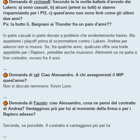
Domanda di
ciclope8
: Secondo te le molte battute d'arresto dei
Lakers: a) sono casuali, b) alcuni (artest su tutti) si stanno
risparmiando per i PO, c) quest'anno non sono forti come gli ultimi
due anni?
Ps: la butto lì, Bargnani ai Thunder fra un paio d'anni??
In parte casuali in parte dovute a problemi che evidentemente hanno. Ma
aspetterei i playoff prima di scommettere contro i Lakers. Andrea per
adesso non si muove. Se, fra qualche anno, qualcuno offre una trade
appetibile per i Raptors, potrebbe anche muoversi. Altrimenti se ne parla a
fine contratto, ovvero fra 4 anni.
---
Domanda di
raf
: Ciao Alessandro. A chi assegneresti il MIP
quest'anno?
Non si discute nemmeno: Kevin Love.
---
Domanda di
Fausto
: ciao Alessandro, cosa ne pensi del contratto
di Andrea? Vantaggioso più per lui al momento della firma o per i
Raptors adesso?
Seconda, se possibile. Il contratto è vantaggioso più per lui
---