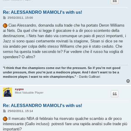
Re: ALESSANDRO MAMOLI's with us!
M
25/02/2011, 15:00
e
s
Ciao Alessandro, domanda sulla trade che ha portato Deron Williams
s
ai Nets. Da quel che si legge il giocatore è a dir poco scontento della
a
g
destinazione, i Nets han dato via comunque un paio di pezzi importanti, i
g
Jazz si sono quasi certamente rovinati la stagione, Sloan si dice se ne
i
o
sia andato per colpa dello stesso Williams che poi è stato ceduto. Che
senso ha questa trade secondo te? Far vedere che il russo ha voglia di
spendere? O altro?
"I think that the champions come out for the pressure. So if you're not good
under pressure, then you're just a mediocre player. And I don't want to be a
mediocre player. I want to win championships."
- Danilo Gallinari
sygno
Most Valuable Player
Re: ALESSANDRO MAMOLI's with us!
M
25/02/2011, 15:14
e
s
Il mercato NBA di febbraio ha riservato qualche scambio a dir poco
s
interessante (Gallo incluso): potresti fare una rapida analisi sulle trade più
a
g
importanti?