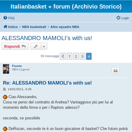
Italianbasket « forum (Archivio Storico)
FAQ
Login
Indice
NBA basketball
Altre squadre NBA
ALESSANDRO MAMOLI's with us!
Rispondi
1
2
3
4
Precedente
59 messaggi
Fausto
NBA Legend
Re: ALESSANDRO MAMOLI's with us!
M
13/01/2011, 0:26
e
s
Ciao Alessandro,
s
Cosa ne pensi del contratto di Andrea? Vantaggioso più per lui al
a
g
momento della firma o per i Raptors adesso?
g
i
o
seconda, se possibile
DeRozan, secondo te è un buon giocatore di basket? Che futuro potrà