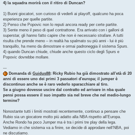
4) la squadra morirà con il ritiro di Duncan?
1) Buoni giocatori, son curioso di vederli ai playoff, qualcuno ha poca
esperienza per quelle partite.
2) Penso che Popovic non lo reputi ancora ready per certe partite.
3) Sente meno il peso di quel contrattone. Era arrivato con i galloni di
superstar, gli hanno fatto capire che non è necessario strafare. A tutti
risulta che prende meno – in realtà ha spalmato su più anni - lui è più
tranquillo, ha meno da dimostrare e ormai padroneggia il sistema Spurs.
4) quando Duncan chiude, chiude anche questo ciclo degli Spurs e
Popovic dovrebbe mollare.
---
Domanda di
Guidus88
: Ricky Rubio ha già dimostrato all'età di 20
anni di essere uno dei primi 3 passatori d'europa; il jumper è
discontinuo anche se è raro vederlo sparacchiare al tiro.
Se a giugno dovesse uscire dal contratto ed arrivare in nba quale
pensi possa essere il suo impatto sia nel breve che nel medio-lungo
termine?
Nonostante tutti i limiti mostrati recentemente, continuo a pensare che
Rubio sia un giocatore molto più adatto alla NBA rispetto all’Europa.
Anche Rondo ha poco Jumper ma è tra i primi tre play della lega.
Vediamo in che sistema va a finire, se decide di approdare nell’NBA, poi
ne discutiamo.