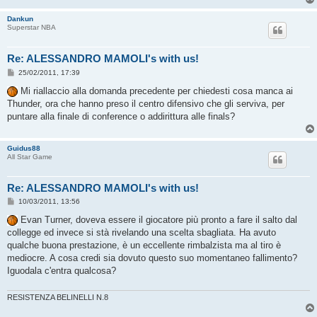
Dankun
Superstar NBA
Re: ALESSANDRO MAMOLI's with us!
M
25/02/2011, 17:39
e
s
Mi riallaccio alla domanda precedente per chiedesti cosa manca ai
s
Thunder, ora che hanno preso il centro difensivo che gli serviva, per
a
g
puntare alla finale di conference o addirittura alle finals?
g
i
o
Guidus88
All Star Game
Re: ALESSANDRO MAMOLI's with us!
M
10/03/2011, 13:56
e
s
Evan Turner, doveva essere il giocatore più pronto a fare il salto dal
s
collegge ed invece si stà rivelando una scelta sbagliata. Ha avuto
a
g
qualche buona prestazione, è un eccellente rimbalzista ma al tiro è
g
mediocre. A cosa credi sia dovuto questo suo momentaneo fallimento?
i
o
Iguodala c'entra qualcosa?
RESISTENZA BELINELLI N.8