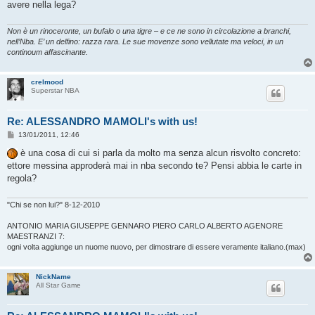
avere nella lega?
Non è un rinoceronte, un bufalo o una tigre – e ce ne sono in circolazione a branchi,
nell’Nba. E’ un delfino: razza rara. Le sue movenze sono vellutate ma veloci, in un
continoum affascinante.
crelmood
Superstar NBA
Re: ALESSANDRO MAMOLI's with us!
M
13/01/2011, 12:46
e
s
è una cosa di cui si parla da molto ma senza alcun risvolto concreto:
s
ettore messina approderà mai in nba secondo te? Pensi abbia le carte in
a
g
regola?
g
i
o
"Chi se non lui?" 8-12-2010
ANTONIO MARIA GIUSEPPE GENNARO PIERO CARLO ALBERTO AGENORE
MAESTRANZI 7:
ogni volta aggiunge un nuome nuovo, per dimostrare di essere veramente italiano.(max)
NickName
All Star Game