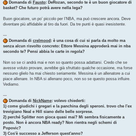
Domanda di
Fausto
: DeRozan, secondo te è un buon giocatore di
basket? Che futuro potrà avere nella lega?
Buon giocatore, un po’ piccolo per l’NBA, ma può crescere ancora. Deve
diventare più affidabile al tiro da fuori. Da tre punti è quasi inesistente.
---
Domanda di
crelmood
: è una cosa di cui si parla da molto ma
senza alcun risvolto concreto: Ettore Messina approderà mai in nba
secondo te? Pensi abbia le carte in regola?
Non so se ci andrà mai e non so quanto possa adattarsi. Credo che se
avesse voluto provare, avrebbe già sfruttato qualche occasione, ma forse
nessuno glielo ha mai chiesto seriamente. Messina è un allenatore a cui
piace allenare. In NBA si allenano poco, non so se questo possa influire.
Vediamo.
---
Domanda di
NickName
: volevo chiederti:
1) come giudichi i gregari e la panchina degli speroni. trovo che l'ex
trevigiano Neal e Hill siano delle belle sorprese.
2) perché Splitter non gioca quasi mai? Mi sembra fisicamente a
posto. Non è ancora NBA ready? Non rientra negli schemi di
Popovic?
3) Cos'è successo a Jefferson quest'anno?