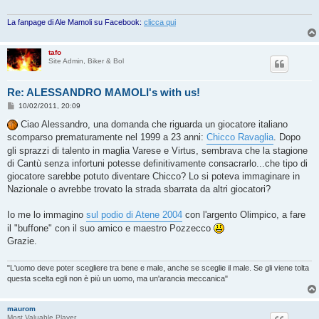
La fanpage di Ale Mamoli su Facebook:
clicca qui
tafo
Site Admin, Biker & Bol
Re: ALESSANDRO MAMOLI's with us!
M
10/02/2011, 20:09
e
s
Ciao Alessandro, una domanda che riguarda un giocatore italiano
s
scomparso prematuramente nel 1999 a 23 anni:
Chicco Ravaglia
. Dopo
a
g
gli sprazzi di talento in maglia Varese e Virtus, sembrava che la stagione
g
di Cantù senza infortuni potesse definitivamente consacrarlo...che tipo di
i
o
giocatore sarebbe potuto diventare Chicco? Lo si poteva immaginare in
Nazionale o avrebbe trovato la strada sbarrata da altri giocatori?
Io me lo immagino
sul podio di Atene 2004
con l'argento Olimpico, a fare
il "buffone" con il suo amico e maestro Pozzecco
Grazie.
"L'uomo deve poter scegliere tra bene e male, anche se sceglie il male. Se gli viene tolta
questa scelta egli non è più un uomo, ma un'arancia meccanica"
maurom
Most Valuable Player