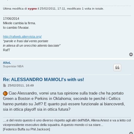
g
i
o
Ultima modifica di
sygno
il 25/02/2011, 17:11, modificato 1 volta in totale.
17/06/2014
Mikele cambia la firma.
Io cambio l'Avatar.
http://rafweb.altervista.org/
“parole e frasi dal vento portate
in attesa di un orecchio attento lasciate”
RafT
AXeL
Superstar NBA
Re: ALESSANDRO MAMOLI's with us!
M
25/02/2011, 16:49
e
s
Ciao Alessandro, vorrei una tua opinione sulla trade che ha portato
s
Green a Boston e Perkins in Oklahoma; secondo te perché i Celtics
a
g
hanno puntato su Jeff? E quanto può essere funzionale ai biancoverdi,
g
sia in ottica playoff sia in ottica futura?
i
o
....e del resto questo è uno diverso rispetto agli altri dell'NBA. Allena Artest e va a letto col
vicepresidente esecutivo della squadra. A questo mondo ci sa stare...
[Federico Buffa su Phil Jackson]