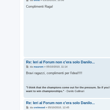
da
treno
»
05/10/2010, 10:06
e
s
Complimenti Raga!
s
a
g
g
i
o
Re: Ieri al Forum non c'era solo Danilo...
M
da
maurom
»
05/10/2010, 11:14
e
s
Bravi ragazzi, complimenti per l'idea!!!!!
s
a
g
g
i
"I think that the champions come out for the pressure. So if you'
o
want to win championships."
- Danilo Gallinari
Re: Ieri al Forum non c'era solo Danilo...
M
da
crelmood
»
05/10/2010, 12:45