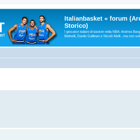
Italianbasket « forum (Ar
Storico)
I giocatori italiani di basket nella NBA: Andrea Ba
Belinelli, Danilo Gallinari e Nicolò Melli...ma non so