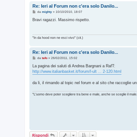
o
Re: Ieri al Forum non c'era solo Danilo...
M
da
mighty
»
10/10/2010, 18:07
e
s
Bravi ragazzi. Massimo rispetto.
s
a
g
g
i
"In da hood non ne esci vivo" (cit.)
o
Re: Ieri al Forum non c'era solo Danilo...
M
da
tafo
»
26/02/2011, 15:02
e
s
La pagina dei saluti di Andrea Bargnani a RafT:
s
http://www.italianbasket.it/forum/l-ult ... 2-120.html
a
g
g
da li, il rimando al topic nel forum e al sito che raccoglie un
i
o
"L'uomo deve poter scegliere tra bene e male, anche se sceglie il male
Rispondi