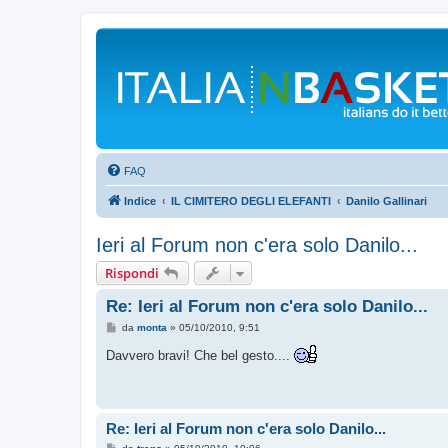
FAQ
Indice
IL CIMITERO DEGLI ELEFANTI
Danilo Gallinari
Ieri al Forum non c'era solo Danilo...
Rispondi
Re: Ieri al Forum non c'era solo Danilo...
M
da
monta
»
05/10/2010, 9:51
e
s
Davvero bravi! Che bel gesto....
s
a
g
g
i
o
Re: Ieri al Forum non c'era solo Danilo...
M