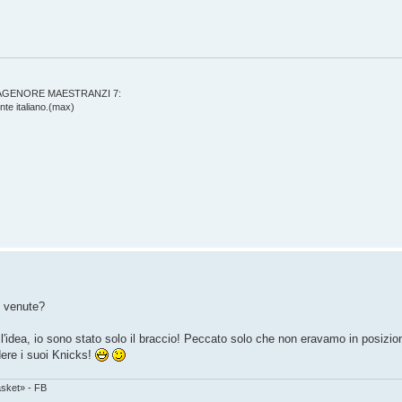
AGENORE MAESTRANZI 7:
te italiano.(max)
o venute?
idea, io sono stato solo il braccio! Peccato solo che non eravamo in posizion
dere i suoi Knicks!
asket» - FB