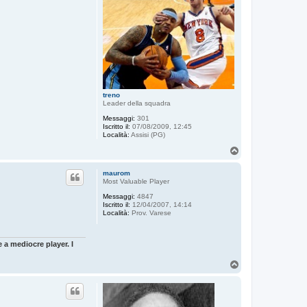
treno
Leader della squadra
Messaggi:
301
Iscritto il:
07/08/2009, 12:45
Località:
Assisi (PG)
T
o
p
maurom
Most Valuable Player
Messaggi:
4847
Iscritto il:
12/04/2007, 14:14
Località:
Prov. Varese
 a mediocre player. I
T
o
p