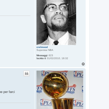
crelmood
Superstar NBA
Messaggi:
623
Iscritto il:
01/02/2010, 18:32
T
o
p
e per farci