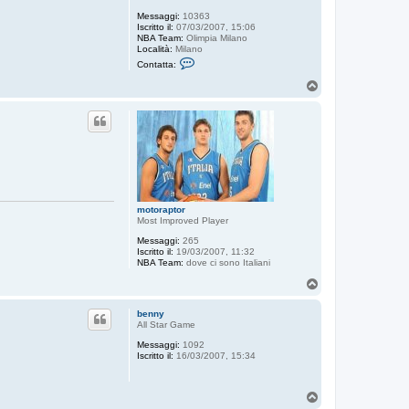
Messaggi:
10363
Iscritto il:
07/03/2007, 15:06
NBA Team:
Olimpia Milano
Località:
Milano
C
Contatta:
o
n
T
t
o
a
p
t
t
a
T
h
e
H
u
g
motoraptor
e
Most Improved Player
Messaggi:
265
Iscritto il:
19/03/2007, 11:32
NBA Team:
dove ci sono Italiani
T
o
p
benny
All Star Game
Messaggi:
1092
Iscritto il:
16/03/2007, 15:34
T
o