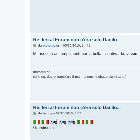
Re: Ieri al Forum non c'era solo Danilo...
M
da
motoraptor
»
05/10/2010, 14:41
e
s
Mi associo ai complimenti per la bella iniziativa, bravissimi
s
a
g
g
i
motoraptor
o
(si lo so, dovrei cambiare firma, ma non mi sbatto piu' di tanto)
Re: Ieri al Forum non c'era solo Danilo...
M
da
benny
»
07/10/2010, 3:07
e
s
s
Grandissimi
a
g
g
i