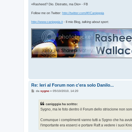
«Rasheed? Dio. Distratto, ma Dio» - FB
Follow me on Twitter:
http://twitter.com/#!/Canigggia
http://www.canigggia.it
- Il mio Blog,
talking about sport
.
Re: Ieri al Forum non c'era solo Danilo...
M
da
sygno
»
05/10/2010, 14:20
e
s
s
canigggia ha scritto:
a
g
Sygno, ma le foto dentro il Forum dello striscione non so
g
i
o
Comunque i complimenti vanno tutti a Sygno che ha avuto l
l'importante era esserci e portare Raft a vedere i suoi Kni