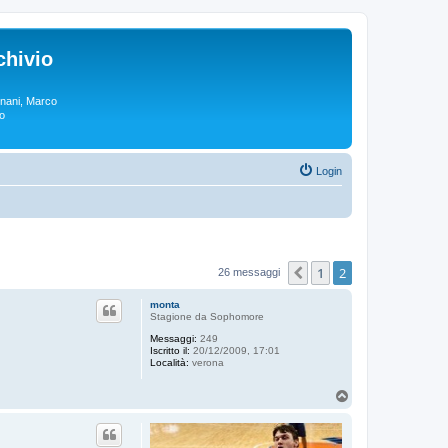
chivio
rgnani, Marco
lo
Login
1
2
Precedente
26 messaggi
monta
Stagione da Sophomore
Messaggi:
249
Iscritto il:
20/12/2009, 17:01
Località:
verona
T
o
p