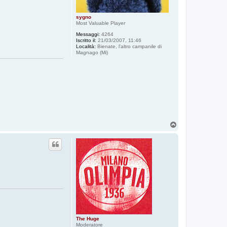
sygno
Most Valuable Player
Messaggi:
4264
Iscritto il:
21/03/2007, 11:46
Località:
Bienate, l'altro campanile di
Magnago (Mi)
T
o
p
The Huge
Moderatore