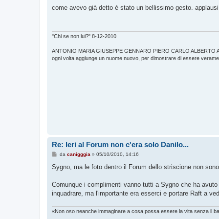
e
s
come avevo già detto è stato un bellissimo gesto. applausi
s
a
g
g
i
"Chi se non lui?" 8-12-2010
o
ANTONIO MARIA GIUSEPPE GENNARO PIERO CARLO ALBERTO 
ogni volta aggiunge un nuome nuovo, per dimostrare di essere veramen
Re: Ieri al Forum non c'era solo Danilo...
M
da
canigggia
»
05/10/2010, 14:16
e
s
Sygno, ma le foto dentro il Forum dello striscione non son
s
a
g
Comunque i complimenti vanno tutti a Sygno che ha avuto l'
g
inquadrare, ma l'importante era esserci e portare Raft a ve
i
o
«Non oso neanche immaginare a cosa possa essere la vita senza il b