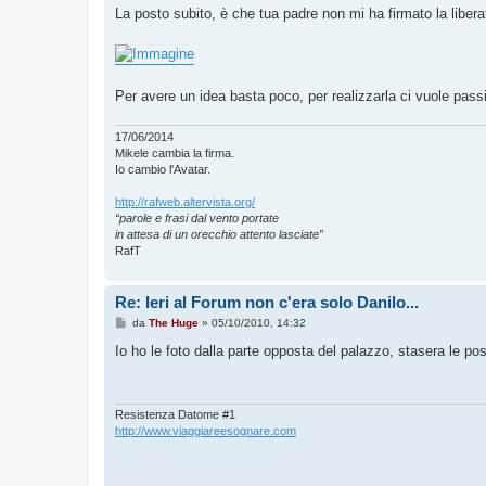
La posto subito, è che tua padre non mi ha firmato la libera
Per avere un idea basta poco, per realizzarla ci vuole pass
17/06/2014
Mikele cambia la firma.
Io cambio l'Avatar.
http://rafweb.altervista.org/
“parole e frasi dal vento portate
in attesa di un orecchio attento lasciate”
RafT
Re: Ieri al Forum non c'era solo Danilo...
M
da
The Huge
»
05/10/2010, 14:32
e
s
Io ho le foto dalla parte opposta del palazzo, stasera le pos
s
a
g
g
i
Resistenza Datome #1
o
http://www.viaggiareesognare.com