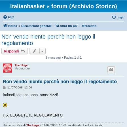
Italianbasket « forum (Archivio Storico)
FAQ
Login
Indice
Discussioni generali
Di tutto un po'
Mercatino
Non vendo niente perchè non leggo il
regolamento
Rispondi
3 messaggi • Pagina
1
di
1
The Huge
Moderatore
Non vendo niente perchè non leggo il regolamento
M
11/07/2008, 12:56
e
s
Imbecillone che sono, sorry zizzi!
s
a
g
g
i
o
PS.
LEGGETE IL REGOLAMENTO
Ultima modifica di
The Huge
il 11/07/2008, 13:46, modificato 1 volta in totale.