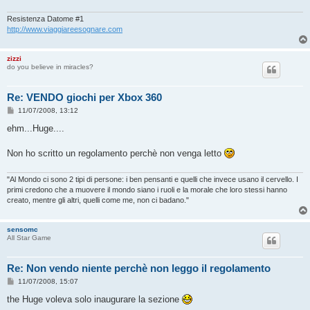
Resistenza Datome #1
http://www.viaggiareesognare.com
zizzi
do you believe in miracles?
Re: VENDO giochi per Xbox 360
M
11/07/2008, 13:12
e
s
ehm...Huge....
s
a
g
Non ho scritto un regolamento perchè non venga letto
g
i
o
"Al Mondo ci sono 2 tipi di persone: i ben pensanti e quelli che invece usano il cervello. I
primi credono che a muovere il mondo siano i ruoli e la morale che loro stessi hanno
creato, mentre gli altri, quelli come me, non ci badano."
sensomc
All Star Game
Re: Non vendo niente perchè non leggo il regolamento
M
11/07/2008, 15:07
e
s
the Huge voleva solo inaugurare la sezione
s