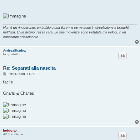
g
g
i
o
Non è un rinoceronte, un bufalo o una tigre – e ce ne sono in circolazione a branchi,
nell’Nba. E’ un delfino: razza rara. Le sue movenze sono vellutate ma veloci, in un
continoum affascinante.
AndreaShadow
In quintetto
Re: Separati alla nascita
M
19/04/2008, 14:39
e
s
facile
s
a
g
Gnarls & Charles
g
i
o
bobberto
All Star Game