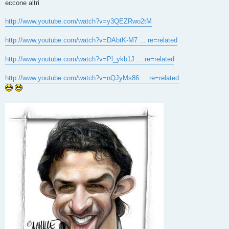
s
eccone altri
s
a
g
http://www.youtube.com/watch?v=y3QEZRwo2tM
g
i
o
http://www.youtube.com/watch?v=DAbtK-M7 ... re=related
http://www.youtube.com/watch?v=Pl_ykb1J ... re=related
http://www.youtube.com/watch?v=nQJyMs86 ... re=related