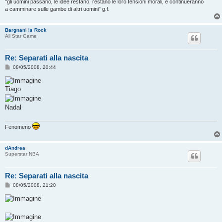
"gli uomini passano, le idee restano, restano le loro tensioni morali, e continueranno
a camminare sulle gambe di altri uomini" g.f.
Bargnani is Rock
All Star Game
Re: Separati alla nascita
M
08/05/2008, 20:44
e
s
s
Tiago
a
g
g
Nadal
i
o
Fenomeno
dAndrea
Superstar NBA
Re: Separati alla nascita
M
08/05/2008, 21:20
e
s
s
a
g
g