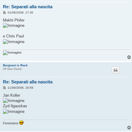
Re: Separati alla nascita
M
01/06/2008, 17:30
e
s
Mekhi Phifer
s
a
g
g
e Chris Paul
i
o
Bargnani is Rock
All Star Game
Re: Separati alla nascita
M
11/06/2008, 18:59
e
s
Jan Koller
s
a
g
Zyd Ilgauskas
g
i
o
Fenomeno