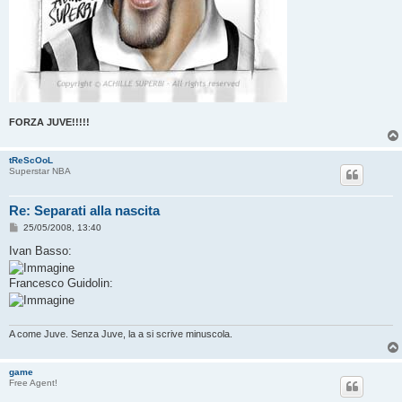
FORZA JUVE!!!!!
tReScOoL
Superstar NBA
Re: Separati alla nascita
M
25/05/2008, 13:40
e
s
Ivan Basso:
s
a
g
Francesco Guidolin:
g
i
o
A co­me Juve. Senza Juve, la a si scrive minuscola.
game
Free Agent!