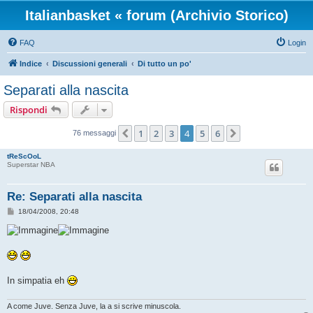
Italianbasket « forum (Archivio Storico)
FAQ
Login
Indice
Discussioni generali
Di tutto un po'
Separati alla nascita
Rispondi
1
2
3
4
5
6
Precedente
Prossimo
76 messaggi
tReScOoL
Superstar NBA
Re: Separati alla nascita
M
18/04/2008, 20:48
e
s
s
a
g
g
i
o
In simpatia eh
A co­me Juve. Senza Juve, la a si scrive minuscola.