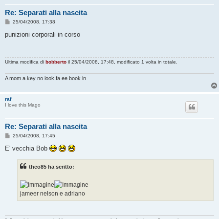
Re: Separati alla nascita
M
25/04/2008, 17:38
e
s
punizioni corporali in corso
s
a
g
g
Ultima modifica di
bobberto
il 25/04/2008, 17:48, modificato 1 volta in totale.
i
o
A mom a key no look fa ee book in
raf
I love this Mago
Re: Separati alla nascita
M
25/04/2008, 17:45
e
s
E' vecchia Bob
s
a
g
theo85 ha scritto:
g
i
o
jameer nelson e adriano