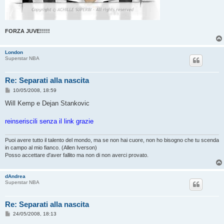
FORZA JUVE!!!!!
London
Superstar NBA
Re: Separati alla nascita
M
10/05/2008, 18:59
e
s
Will Kemp e Dejan Stankovic
s
a
g
reinseriscili senza il link grazie
g
i
o
Puoi avere tutto il talento del mondo, ma se non hai cuore, non ho bisogno che tu scenda
in campo al mio fianco. (Allen Iverson)
Posso accettare d'aver fallito ma non di non averci provato.
dAndrea
Superstar NBA
Re: Separati alla nascita
M
24/05/2008, 18:13
e