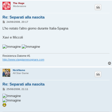
The Huge
Moderatore
Re: Separati alla nascita
M
24/06/2008, 20:17
e
s
L'ho notato l'altro giorno durante Italia-Spagna
s
a
g
Xavi e Miccoli
g
i
o
Resistenza Datome #1
http://www.viaggiareesognare.com
NickName
All Star Game
Re: Separati alla nascita
M
25/06/2008, 21:11
e
s
s
a
g
g
i