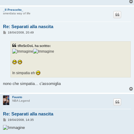
_Il Prescelto_
smerdata way of life
Re: Separati alla nascita
M
18/04/2008, 20:49
e
s
s
tReScOoL ha scritto:
a
g
g
i
o
In simpatia eh
nono che simpatia... c'assomiglia
Fausto
NBA Legend
Re: Separati alla nascita
M
19/04/2008, 14:35
e
s
s
a