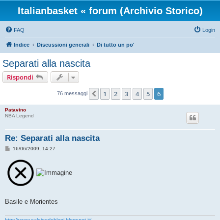
Italianbasket « forum (Archivio Storico)
FAQ
Login
Indice
Discussioni generali
Di tutto un po'
Separati alla nascita
Rispondi
1
2
3
4
5
6
Precedente
76 messaggi
Patavino
NBA Legend
Re: Separati alla nascita
M
16/06/2009, 14:27
e
s
s
a
g
g
i
o
Basile e Morientes
http://www.calcioedobloni.blogspot.it/