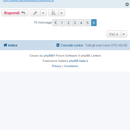
Rispondi
1
2
3
4
5
6
Precedente
76 messaggi
Vai a
Indice
Cancella cookie
Tutti gli orari sono
UTC+02:00
Creato da
phpBB
® Forum Software © phpBB Limited
Traduzione Italiana
phpBB-Italia.it
Privacy
|
Condizioni