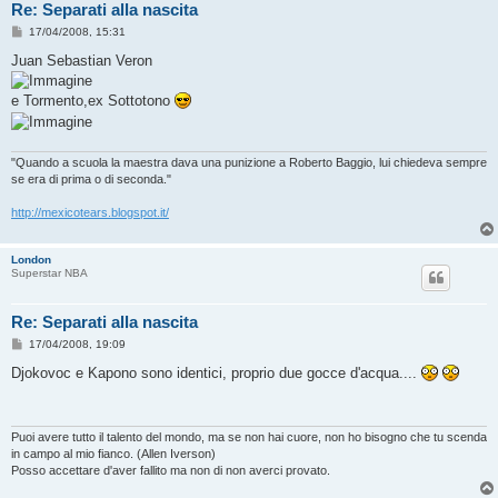
Re: Separati alla nascita
M
17/04/2008, 15:31
e
s
Juan Sebastian Veron
s
a
g
e Tormento,ex Sottotono
g
i
o
"Quando a scuola la maestra dava una punizione a Roberto Baggio, lui chiedeva sempre
se era di prima o di seconda."
http://mexicotears.blogspot.it/
London
Superstar NBA
Re: Separati alla nascita
M
17/04/2008, 19:09
e
s
Djokovoc e Kapono sono identici, proprio due gocce d'acqua....
s
a
g
g
i
Puoi avere tutto il talento del mondo, ma se non hai cuore, non ho bisogno che tu scenda
o
in campo al mio fianco. (Allen Iverson)
Posso accettare d'aver fallito ma non di non averci provato.