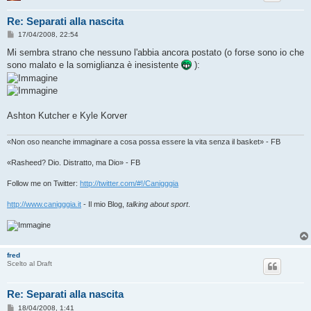
Re: Separati alla nascita
M
17/04/2008, 22:54
e
s
Mi sembra strano che nessuno l'abbia ancora postato (o forse sono io che
s
sono malato e la somiglianza è inesistente
):
a
g
g
i
o
Ashton Kutcher e Kyle Korver
«Non oso neanche immaginare a cosa possa essere la vita senza il basket» - FB
«Rasheed? Dio. Distratto, ma Dio» - FB
Follow me on Twitter:
http://twitter.com/#!/Canigggia
http://www.canigggia.it
- Il mio Blog,
talking about sport
.
fred
Scelto al Draft
Re: Separati alla nascita
M
18/04/2008, 1:41