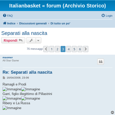
Italianbasket « forum (Archivio Storico)
FAQ
Login
Indice
Discussioni generali
Di tutto un po'
Separati alla nascita
Rispondi
1
2
3
4
5
6
Precedente
Prossimo
76 messaggi
maomer
All Star Game
Re: Separati alla nascita
M
16/04/2008, 23:06
e
s
Ramagli e Prodi
s
a
g
Garri, figlio illegittimo di Pillastrini
g
i
o
Ribery e La Russa