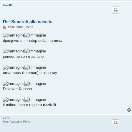
theo85
Re: Separati alla nascita
M
17/04/2008, 15:08
e
s
s
djordjevic e imhotep della mummia
a
g
g
i
o
jameer nelson e adriano
omar epps (foreman) e allan ray
Djokovic-Kapono
il mitico theo e ruggero rizzitelli
vanz
Most Valuable Player