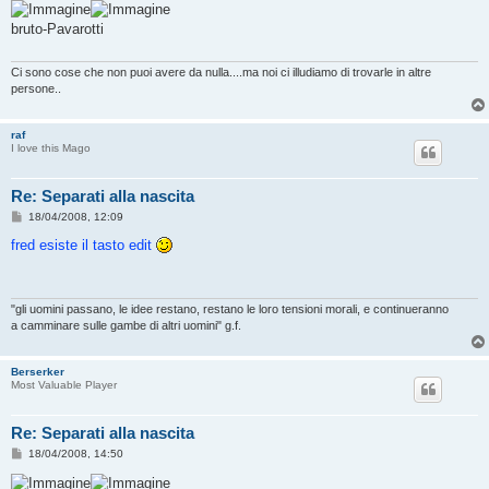
s
s
bruto-Pavarotti
a
g
g
i
Ci sono cose che non puoi avere da nulla....ma noi ci illudiamo di trovarle in altre
o
persone..
raf
I love this Mago
Re: Separati alla nascita
M
18/04/2008, 12:09
e
s
fred esiste il tasto edit
s
a
g
g
i
"gli uomini passano, le idee restano, restano le loro tensioni morali, e continueranno
o
a camminare sulle gambe di altri uomini" g.f.
Berserker
Most Valuable Player
Re: Separati alla nascita
M
18/04/2008, 14:50
e
s