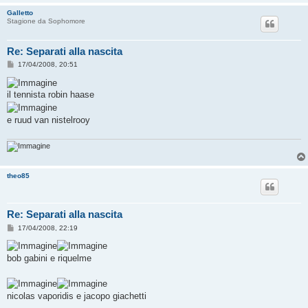
Galletto
Stagione da Sophomore
Re: Separati alla nascita
M
17/04/2008, 20:51
e
s
s
il tennista robin haase
a
g
g
e ruud van nistelrooy
i
o
theo85
Re: Separati alla nascita
M
17/04/2008, 22:19
e
s
s
bob gabini e riquelme
a
g
g
i
o
nicolas vaporidis e jacopo giachetti