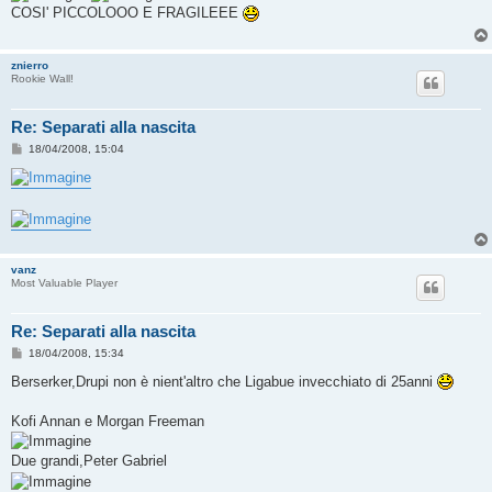
s
COSI' PICCOLOOO E FRAGILEEE
a
g
g
i
znierro
o
Rookie Wall!
Re: Separati alla nascita
M
18/04/2008, 15:04
e
s
s
a
g
g
i
o
vanz
Most Valuable Player
Re: Separati alla nascita
M
18/04/2008, 15:34
e
s
Berserker,Drupi non è nient'altro che Ligabue invecchiato di 25anni
s
a
g
Kofi Annan e Morgan Freeman
g
i
o
Due grandi,Peter Gabriel