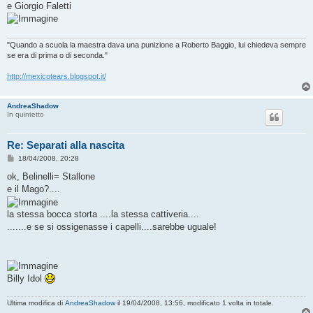
e Giorgio Faletti
"Quando a scuola la maestra dava una punizione a Roberto Baggio, lui chiedeva sempre
se era di prima o di seconda."
http://mexicotears.blogspot.it/
AndreaShadow
In quintetto
Re: Separati alla nascita
M
18/04/2008, 20:28
e
s
ok, Belinelli= Stallone
s
e il Mago?....
a
g
g
la stessa bocca storta ....la stessa cattiveria....
i
o
.......e se si ossigenasse i capelli....sarebbe uguale!
Billy Idol
Ultima modifica di
AndreaShadow
il 19/04/2008, 13:56, modificato 1 volta in totale.