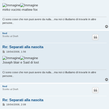
e
s
s
mirko vucinic-mattew fox
a
g
g
i
Ci sono cose che non puoi avere da nulla....ma noi ci illudiamo di trovarle in altre
o
persone..
fred
Scelto al Draft
Re: Separati alla nascita
M
18/04/2008, 1:56
e
s
s
Joseph blair e Said di lost
a
g
g
i
Ci sono cose che non puoi avere da nulla....ma noi ci illudiamo di trovarle in altre
o
persone..
fred
Scelto al Draft
Re: Separati alla nascita
M
18/04/2008, 2:08
e