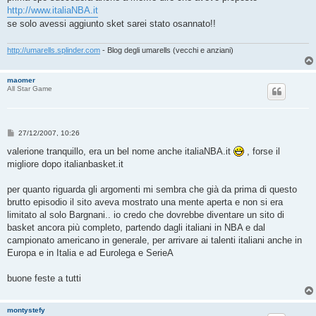
http://www.italiaNBA.it
se solo avessi aggiunto sket sarei stato osannato!!
http://umarells.splinder.com
- Blog degli umarells (vecchi e anziani)
maomer
All Star Game
M
27/12/2007, 10:26
e
s
valerione tranquillo, era un bel nome anche italiaNBA.it
, forse il
s
migliore dopo italianbasket.it
a
g
g
per quanto riguarda gli argomenti mi sembra che già da prima di questo
i
o
brutto episodio il sito aveva mostrato una mente aperta e non si era
limitato al solo Bargnani.. io credo che dovrebbe diventare un sito di
basket ancora più completo, partendo dagli italiani in NBA e dal
campionato americano in generale, per arrivare ai talenti italiani anche in
Europa e in Italia e ad Eurolega e SerieA
buone feste a tutti
montystefy