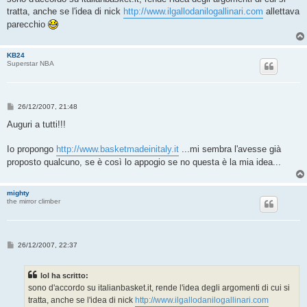
s
tratta, anche se l'idea di nick
http://www.ilgallodanilogallinari.com
allettava
a
g
parecchio
g
i
o
KB24
Superstar NBA
M
26/12/2007, 21:48
e
s
Auguri a tutti!!!
s
a
g
Io propongo
http://www.basketmadeinitaly.it
...mi sembra l'avesse già
g
proposto qualcuno, se è così lo appogio se no questa è la mia idea...
i
o
mighty
the mirror climber
M
26/12/2007, 22:37
e
s
s
lol ha scritto:
a
g
sono d'accordo su italianbasket.it, rende l'idea degli argomenti di cui si
g
tratta, anche se l'idea di nick
http://www.ilgallodanilogallinari.com
i