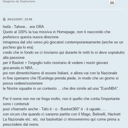
Stagione da Sophomore
M
26/12/2007, 23:56
e
s
heilà - Tafone... era ORA
s
Quoto al 100% la tua missiva in Homepage, non ti nascondo che
a
g
preferisco questa nuova direzione
g
intrapresa dal sito verso più giocatori contemporaneamente (anche se un
i
o
pochino gia lo era)
credo che in fondo se ci troviamo qui durante le notti lo si deve sopratutto
alla passione
per il Basket + l'orgoglio tutto nostrano di vedere i nostri giovani
giocarsela in NBA.....
poi non dimentichiamo di essere Italiani, e allora vai con la Nazionale
in fine speriamo che l'Eurolega prenda piede, in modo che un giorno si
possa vedere/sostenere
le Nostre squadre in un contesto ... che dire simile ad una "EuroNBA".
Per il nome non me ne frega molto, non è quello che conta l'importante
sono i contenuti
puoi chiamarlo anche - Tafo.it - o - Basket360°.it - è uguale.....
son sicuro che quando ci saranno partite con il Mago, Belinelli, Hackett
La Nazionale etc. etc. noi baskettari ci ritroveremmo quì come prima a
prescindere dal nome.