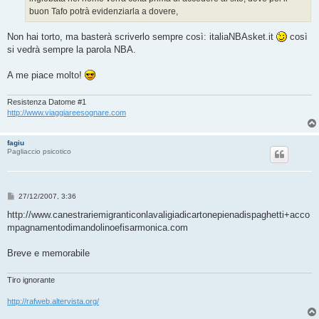
o
buon Tafo potrà evidenziarla a dovere,
Non hai torto, ma basterà scriverlo sempre così: italiaNBAsket.it
così
si vedrà sempre la parola NBA.
A me piace molto!
Resistenza Datome #1
http://www.viaggiareesognare.com
fagiu
Pagliaccio psicotico
M
27/12/2007, 3:36
e
s
http://www.canestrariemigranticonlavaligiadicartonepienadispaghetti+acco
s
mpagnamentodimandolinoefisarmonica.com
a
g
g
Breve e memorabile
i
o
Tiro ignorante
http://rafweb.altervista.org/