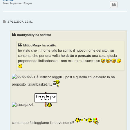
Most Improved Player
M
27/12/2007, 12:51
e
s
s
montystefy ha scritto:
a
g
g
MiticoMago ha scritto:
i
o
ho visto che in home tafo ha scritto il nuovo nome del sito...sn
contento che per una volta
ho detto e pensato
una cosa giusta
proponendo italianbasket...nnn mi era mai successo
Uè Mitticco leggiti il post e guarda chi davvero lo ha
proposto italianbasket.it!..
comunque festeggiamo il nuovo nome!!