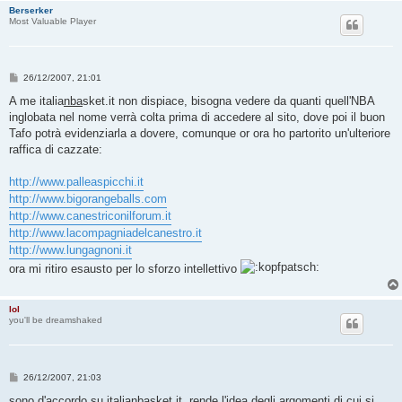
Berserker
Most Valuable Player
M
26/12/2007, 21:01
e
s
A me italia
nba
sket.it non dispiace, bisogna vedere da quanti quell'NBA
s
inglobata nel nome verrà colta prima di accedere al sito, dove poi il buon
a
g
Tafo potrà evidenziarla a dovere, comunque or ora ho partorito un'ulteriore
g
raffica di cazzate:
i
o
http://www.palleaspicchi.it
http://www.bigorangeballs.com
http://www.canestriconilforum.it
http://www.lacompagniadelcanestro.it
http://www.lungagnoni.it
ora mi ritiro esausto per lo sforzo intellettivo
lol
you'll be dreamshaked
M
26/12/2007, 21:03
e
s
sono d'accordo su italianbasket.it, rende l'idea degli argomenti di cui si