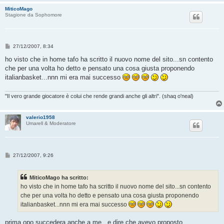
MiticoMago
Stagione da Sophomore
M
27/12/2007, 8:34
e
s
ho visto che in home tafo ha scritto il nuovo nome del sito...sn contento
s
che per una volta ho detto e pensato una cosa giusta proponendo
a
g
italianbasket...nnn mi era mai successo
g
i
o
"Il vero grande giocatore è colui che rende grandi anche gli altri". (shaq o'neal)
valerio1958
Umarell & Moderatore
M
27/12/2007, 9:26
e
s
s
MiticoMago ha scritto:
a
g
ho visto che in home tafo ha scritto il nuovo nome del sito...sn contento
g
che per una volta ho detto e pensato una cosa giusta proponendo
i
o
italianbasket...nnn mi era mai successo
prima opo succedera anche a me...e dire che avevo proposto