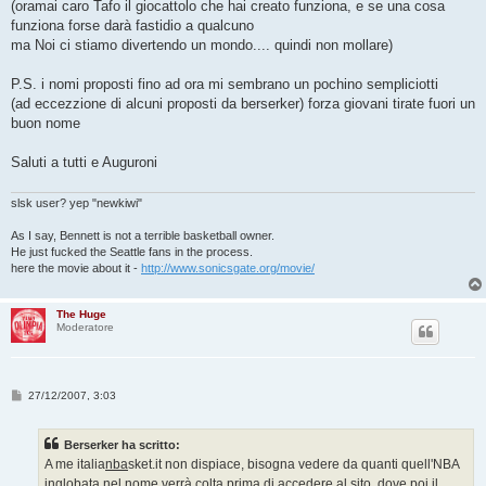
(oramai caro Tafo il giocattolo che hai creato funziona, e se una cosa
funziona forse darà fastidio a qualcuno
ma Noi ci stiamo divertendo un mondo.... quindi non mollare)
P.S. i nomi proposti fino ad ora mi sembrano un pochino sempliciotti
(ad eccezzione di alcuni proposti da berserker) forza giovani tirate fuori un
buon nome
Saluti a tutti e Auguroni
slsk user? yep "newkiwi"
As I say, Bennett is not a terrible basketball owner.
He just fucked the Seattle fans in the process.
here the movie about it -
http://www.sonicsgate.org/movie/
The Huge
Moderatore
M
27/12/2007, 3:03
e
s
s
Berserker ha scritto:
a
g
A me italia
nba
sket.it non dispiace, bisogna vedere da quanti quell'NBA
g
inglobata nel nome verrà colta prima di accedere al sito, dove poi il
i