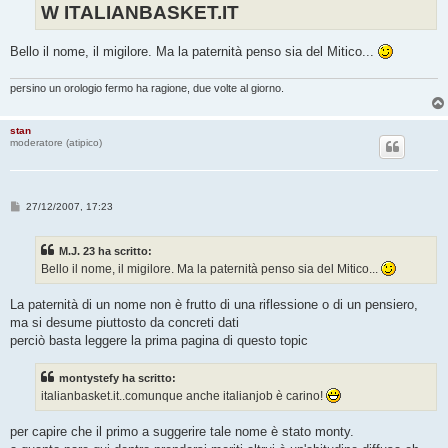
W ITALIANBASKET.IT
Bello il nome, il migilore. Ma la paternità penso sia del Mitico...
persino un orologio fermo ha ragione, due volte al giorno.
stan
moderatore (atipico)
M
27/12/2007, 17:23
e
s
s
M.J. 23 ha scritto:
a
g
Bello il nome, il migilore. Ma la paternità penso sia del Mitico...
g
i
o
La paternità di un nome non è frutto di una riflessione o di un pensiero,
ma si desume piuttosto da concreti dati
perciò basta leggere la prima pagina di questo topic
montystefy ha scritto:
italianbasket.it..comunque anche italianjob è carino!
per capire che il primo a suggerire tale nome è stato monty.