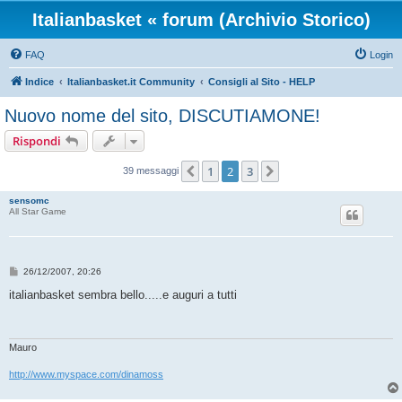
Italianbasket « forum (Archivio Storico)
FAQ
Login
Indice
Italianbasket.it Community
Consigli al Sito - HELP
Nuovo nome del sito, DISCUTIAMONE!
Rispondi
1
2
3
Precedente
Prossimo
39 messaggi
sensomc
All Star Game
M
26/12/2007, 20:26
e
s
italianbasket sembra bello.....e auguri a tutti
s
a
g
g
i
Mauro
o
http://www.myspace.com/dinamoss