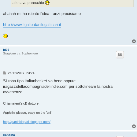
o
allettava parecchio
ahahah mi ha rubato l'idea...anzi precisiamo
http://www.ilgallo-danilogallinari.it
jd07
Stagione da Sophomore
M
26/12/2007, 23:24
e
s
Sì roba tipo italianbasket va bene oppure
s
iragazzidellacompagniadellindie.com per sottolineare la nostra
a
g
avvenenza.
g
i
o
Chiamateni(sic!) dottore.
Appletini please, easy on the 'tini'.
http://paninidopati.blogspot.com/
canasta