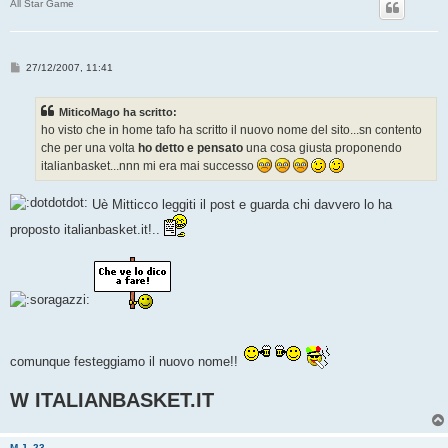
All Star Game
M
27/12/2007, 11:41
e
s
s
MiticoMago ha scritto:
a
g
ho visto che in home tafo ha scritto il nuovo nome del sito...sn contento
g
che per una volta
ho detto e pensato
una cosa giusta proponendo
i
o
italianbasket...nnn mi era mai successo
Uè Mitticco leggiti il post e guarda chi davvero lo ha
proposto italianbasket.it!..
comunque festeggiamo il nuovo nome!!
W ITALIANBASKET.IT
M.J. 23