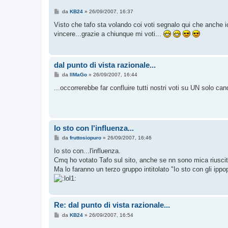
M
da
KB24
»
26/09/2007, 16:37
e
s
Visto che tafo sta volando coi voti segnalo qui che anche 
s
vincere...grazie a chiunque mi voti...
a
g
g
i
o
dal punto di vista razionale...
M
da
IlMaGo
»
26/09/2007, 16:44
e
s
...occorrerebbe far confluire tutti nostri voti su UN solo can
s
a
g
g
i
o
Io sto con l'influenza...
M
da
fruttosiopuro
»
26/09/2007, 16:46
e
s
Io sto con...l'influenza.
s
Cmq ho votato Tafo sul sito, anche se nn sono mica riuscito 
a
g
Ma lo faranno un terzo gruppo intitolato "Io sto con gli ipp
g
i
o
Re: dal punto di vista razionale...
M
da
KB24
»
26/09/2007, 16:54
e
s