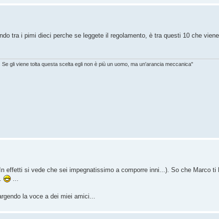
ndo tra i pimi dieci perche se leggete il regolamento, è tra questi 10 che viene e
. Se gli viene tolta questa scelta egli non è più un uomo, ma un'arancia meccanica"
 (In effetti si vede che sei impegnatissimo a comporre inni...). So che Marco t
..
...
pargendo la voce a dei miei amici...