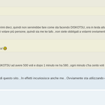
i primi dieci, quindi non servirebbe fare come sta facendo DISKOTSU, ora in testa alla
votare più persone, quindi sia me ke tafo...non siete obbligati a votarmi ovviament
ra!
ISKOTSU ad avere 500 voti e dopo 1 minuto ne ha 580...ogni minuto c'ha cento voti 
 di questo sito...In effetti incuriosisce anche me...Ovviamente sta utilizzando