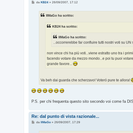
M
da
KB24
»
26/09/2007, 17:12
e
s
s
IlMaGo ha scritto:
a
g
g
KB24 ha scritto:
i
o
IlMaGo ha scritto:
...occorrerebbe far confluire tutti nostri voti su UN
non vince chi ha più voti...viene estratto uno tra i pr
facendo votare da mezzo mondo...e poi tu puoi votare 
grande favore...
Va beh dai guarda che scherzavo! Voteró pure te allora!
P.S. per chi frequenta questo sito secondo voi come fa DI
Re: dal punto di vista razionale...
M
da
IlMaGo
»
26/09/2007, 17:29
e
s
s