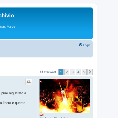
chivio
rgnani, Marco
lo
Login
1
2
3
4
5
Prossimo
65 messaggi
o pure registrato a
a libera e questo
tafo