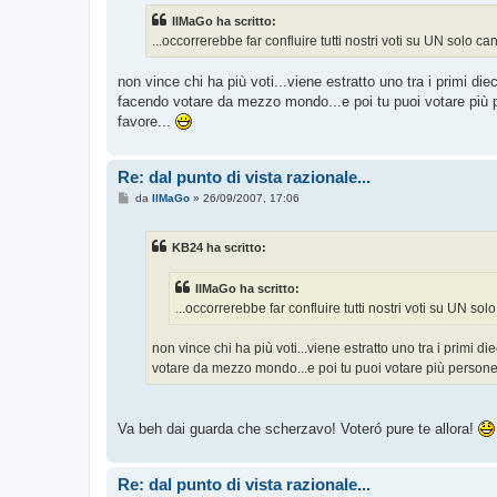
s
IlMaGo ha scritto:
a
g
...occorrerebbe far confluire tutti nostri voti su UN solo ca
g
i
o
non vince chi ha più voti...viene estratto uno tra i primi d
facendo votare da mezzo mondo...e poi tu puoi votare più p
favore...
Re: dal punto di vista razionale...
M
da
IlMaGo
»
26/09/2007, 17:06
e
s
s
KB24 ha scritto:
a
g
g
IlMaGo ha scritto:
i
o
...occorrerebbe far confluire tutti nostri voti su UN sol
non vince chi ha più voti...viene estratto uno tra i primi 
votare da mezzo mondo...e poi tu puoi votare più persone,
Va beh dai guarda che scherzavo! Voteró pure te allora!
Re: dal punto di vista razionale...