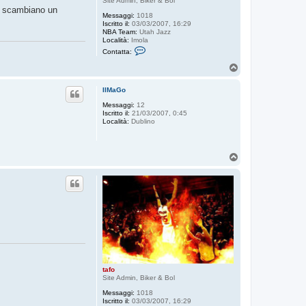
Site Admin, Biker & Bol
si scambiano un
Messaggi:
1018
Iscritto il:
03/03/2007, 16:29
NBA Team:
Utah Jazz
Località:
Imola
C
Contatta:
o
n
T
t
o
a
p
t
IlMaGo
t
Messaggi:
12
a
Iscritto il:
21/03/2007, 0:45
t
Località:
Dublino
a
f
o
T
o
p
tafo
Site Admin, Biker & Bol
Messaggi:
1018
Iscritto il:
03/03/2007, 16:29