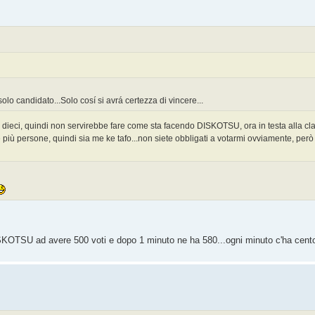
 solo candidato...Solo cosí si avrá certezza di vincere...
imi dieci, quindi non servirebbe fare come sta facendo DISKOTSU, ora in testa alla clas
più persone, quindi sia me ke tafo...non siete obbligati a votarmi ovviamente, però
SKOTSU ad avere 500 voti e dopo 1 minuto ne ha 580...ogni minuto c'ha cento 