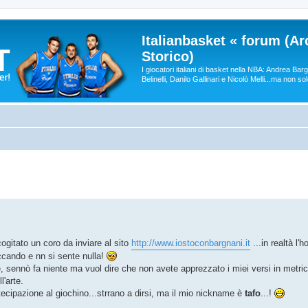
Italianbasket « forum (Ar
Storico)
I giocatori italiani di basket nella NBA: Andrea Ba
Belinelli, Danilo Gallinari e Nicolò Melli...ma non so
ogitato un coro da inviare al sito
http://www.iostoconbargnani.it
...in realtà l'h
ccando e nn si sente nulla!
 sennò fa niente ma vuol dire che non avete apprezzato i miei versi in metric
'arte.
rtecipazione al giochino...strrano a dirsi, ma il mio nickname è
tafo
...!