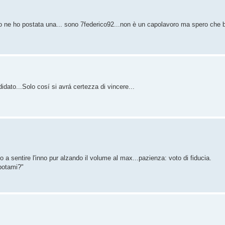
io ne ho postata una... sono 7federico92...non è un capolavoro ma spero che b
didato...Solo cosí si avrá certezza di vincere...
a sentire l'inno pur alzando il volume al max...pazienza: voto di fiducia.
opotami?"