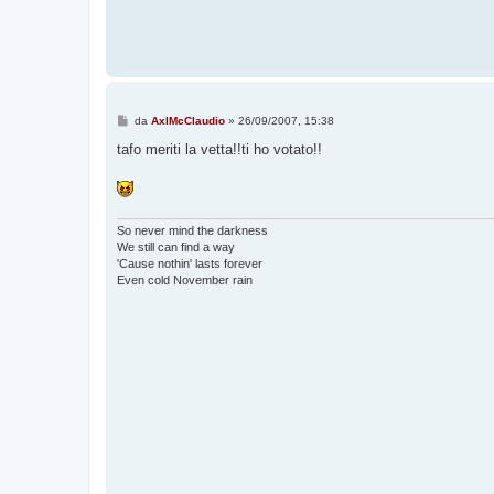
M
da
AxlMcClaudio
»
26/09/2007, 15:38
e
s
tafo meriti la vetta!!ti ho votato!!
s
a
g
g
i
o
So never mind the darkness
We still can find a way
'Cause nothin' lasts forever
Even cold November rain