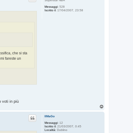
Superstar NBA
Messaggi:
528
Iscritto il:
17/04/2007, 23:58
sifica, che si sta
 mi fareste un
voti in più
T
o
p
IlMaGo
Messaggi:
12
Iscritto il:
21/03/2007, 0:45
Località:
Dublino