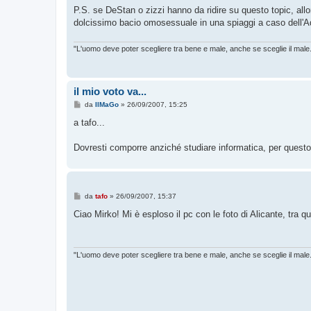
P.S. se DeStan o zizzi hanno da ridire su questo topic, all
dolcissimo bacio omosessuale in una spiaggi a caso dell'A
"L'uomo deve poter scegliere tra bene e male, anche se sceglie il male
il mio voto va...
M
da
IlMaGo
»
26/09/2007, 15:25
e
s
a tafo...
s
a
g
Dovresti comporre anziché studiare informatica, per questo
g
i
o
M
da
tafo
»
26/09/2007, 15:37
e
s
Ciao Mirko! Mi è esploso il pc con le foto di Alicante, tra q
s
a
g
g
i
"L'uomo deve poter scegliere tra bene e male, anche se sceglie il male
o