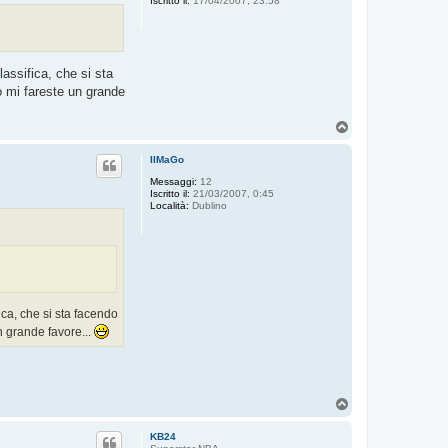
Iscritto il:
17/04/2007, 23:58
lassifica, che si sta
ò mi fareste un grande
T
o
p
IlMaGo
Messaggi:
12
Iscritto il:
21/03/2007, 0:45
Località:
Dublino
ica, che si sta facendo
n grande favore...
T
o
p
KB24