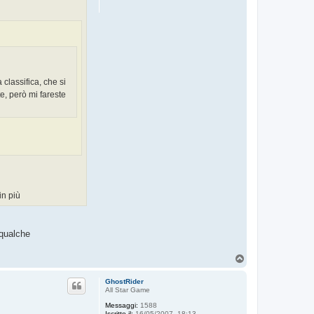
 classifica, che si
e, però mi fareste
in più
 qualche
T
o
p
GhostRider
All Star Game
Messaggi:
1588
Iscritto il:
16/05/2007, 18:13