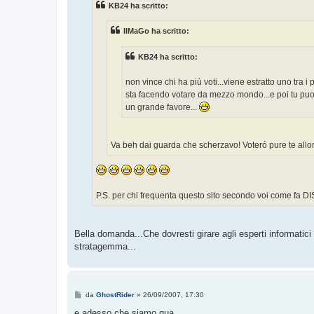
KB24 ha scritto:
a
g
g
IlMaGo ha scritto:
i
o
KB24 ha scritto:
non vince chi ha più voti...viene estratto uno tra 
sta facendo votare da mezzo mondo...e poi tu puoi 
un grande favore...
Va beh dai guarda che scherzavo! Voteró pure te allo
P.S. per chi frequenta questo sito secondo voi come fa D
Bella domanda...Che dovresti girare agli esperti informatici
stratagemma...
M
da
GhostRider
»
26/09/2007, 17:30
e
s
e adesso che siamo qua