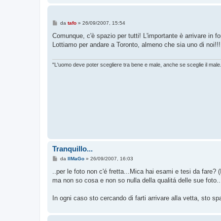
M
da
tafo
»
26/09/2007, 15:54
e
s
Comunque, c'è spazio per tutti! L'importante è arrivare in fo
s
Lottiamo per andare a Toronto, almeno che sia uno di noi!!!
a
g
g
i
"L'uomo deve poter scegliere tra bene e male, anche se sceglie il male
o
Tranquillo...
M
da
IlMaGo
»
26/09/2007, 16:03
e
s
..per le foto non c'é fretta...Mica hai esami e tesi da fare?
s
ma non so cosa e non so nulla della qualitá delle sue foto.
a
g
g
In ogni caso sto cercando di farti arrivare alla vetta, sto s
i
o