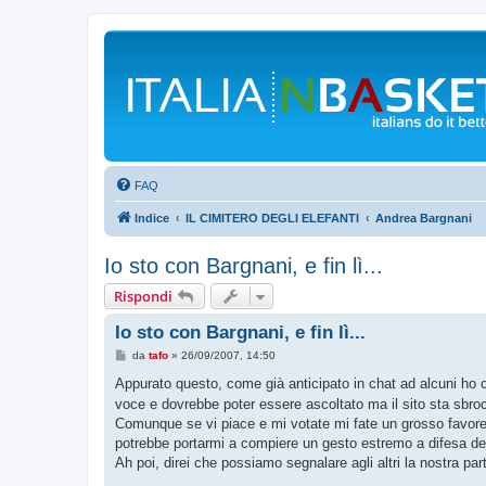
FAQ
Indice
IL CIMITERO DEGLI ELEFANTI
Andrea Bargnani
Io sto con Bargnani, e fin lì...
Rispondi
Io sto con Bargnani, e fin lì...
M
da
tafo
»
26/09/2007, 14:50
e
s
Appurato questo, come già anticipato in chat ad alcuni ho c
s
voce e dovrebbe poter essere ascoltato ma il sito sta sbro
a
g
Comunque se vi piace e mi votate mi fate un grosso favore,
g
potrebbe portarmi a compiere un gesto estremo a difesa dell
i
o
Ah poi, direi che possiamo segnalare agli altri la nostra pa