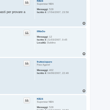
KB24
Superstar NBA
Messaggi:
528
asti per provare a
Iscritto il:
17/04/2007, 23:58
T
o
p
IlMaGo
Messaggi:
12
Iscritto il:
21/03/2007, 0:45
Località:
Dublino
T
o
p
fruttosiopuro
Free Agent!
Messaggi:
402
Iscritto il:
04/06/2007, 22:46
T
o
p
KB24
Superstar NBA
Messaggi:
528