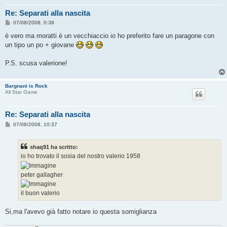
Re: Separati alla nascita
M
07/08/2008, 0:39
e
s
è vero ma moratti è un vecchiaccio io ho preferito fare un paragone con
s
un tipo un po + giovane
a
g
g
P.S. scusa valerione!
i
o
Bargnani is Rock
All Star Game
Re: Separati alla nascita
M
07/08/2008, 10:37
e
s
s
shaq91 ha scritto:
a
g
io ho trovato il sosia del nostro valerio 1958
g
i
o
peter gallagher
il buon valerio
Si,ma l'avevo già fatto notare io questa somiglianza