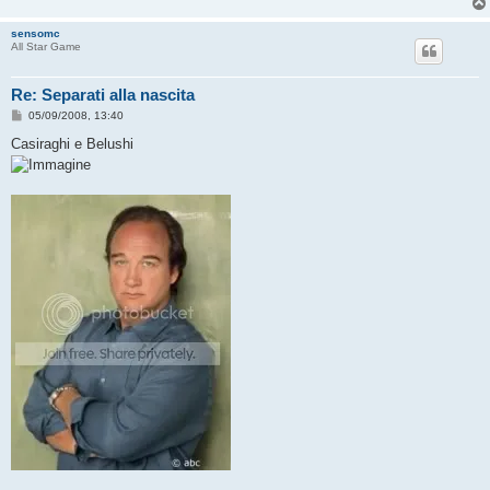
g
i
sensomc
o
All Star Game
Re: Separati alla nascita
M
05/09/2008, 13:40
e
s
Casiraghi e Belushi
s
a
g
g
i
o