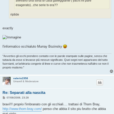
avevano una sorta di casa galleggiante ( yacht mi pare
esagerato)...che serie tv era??
riptide
exactly
l'informatico occhialuto Murray Bozinsky
"Avvertivo gli occhi prendere contatto con le parole stampate sulle pagine, senza che
tuttavia da esse si levasse più nessun significato. Quei segni neri apparivano del tutto
fuorvianti, un'arbitraria congerie di linee e curve che non trasmetteva null'altro se non il
proprio mutismo."
valerio1958
Umarell & Moderatore
Re: Separati alla nascita
M
07/08/2008, 23:28
e
s
bravi!!! proprio l'imbranato con gli occhiali.... trattasi di Thom Bray,
s
http://www.thom-bray.com/
penso che abbia il sito piu brutto che abbia
a
g
mai visto...