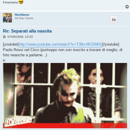
Fenomeno
NickName
All Star Game
Re: Separati alla nascita
M
07/08/2008, 13:33
e
s
[youtube]
http://www.youtube.com/watch?v=T38o-NGSWhQ
[/youtube]
s
Paolo Rossi nel Circo (purtroppo non son riuscito a trovare di meglio, di
a
g
foto neanche a parlarne...)
g
e:
i
o