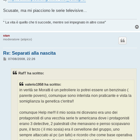
Scusate, ma mi piacciono le serie televisive...
" La vita è quello che ti succede, mentre sei impegnato in altre cose"
stan
moderatore (atipico)
Re: Separati alla nascita
M
07/08/2008, 22:26
e
s
s
RafT ha scritto:
a
g
g
valerio1958 ha scritto:
i
o
in verità se Moratti è un petroliere io potrei essere un benzinaio (
parente povero), comunque sono interista non praticante e vista la
somiglianza la genetica c'entra!!
comunque Help me!!! il mio sosia mi dicevano era uno dei
protagonisti di una vecchia serie tv americana dove i protagonisti
erano 3 detective, 2 palestrati che menavano e penso scopavano
pure, il terzo ( il mio sosia) era il cervellone del gruppo, uno
sempre attaccato al pc (un tafo) e ricordo che come base operativa