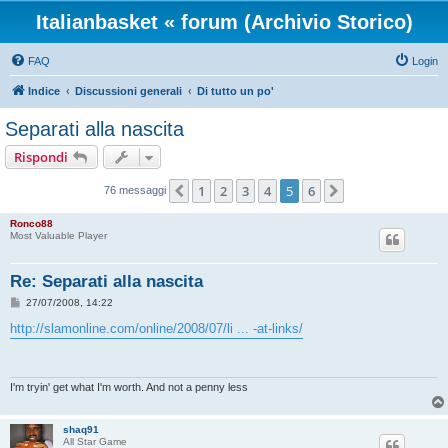
Italianbasket « forum (Archivio Storico)
FAQ
Login
Indice
Discussioni generali
Di tutto un po'
Separati alla nascita
Rispondi
1
2
3
4
5
6
Precedente
Prossimo
76 messaggi
Ronco88
Most Valuable Player
Re: Separati alla nascita
M
27/07/2008, 14:22
e
s
http://slamonline.com/online/2008/07/li ... -at-links/
s
a
g
g
i
I'm tryin' get what I'm worth. And not a penny less
o
shaq91
All Star Game