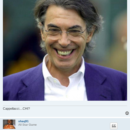
Cappellacci....CHI?
shaq91
All Star Game