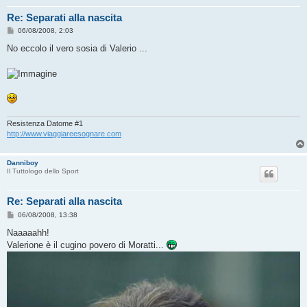
Re: Separati alla nascita
M
06/08/2008, 2:03
e
s
No eccolo il vero sosia di Valerio ...
s
a
g
g
i
o
Resistenza Datome #1
http://www.viaggiareesognare.com
Danniboy
Il Tuttologo dello Sport
Re: Separati alla nascita
M
06/08/2008, 13:38
e
s
Naaaaahh!
s
Valerione è il cugino povero di Moratti...
a
g
g
i
o