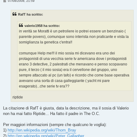
M
07/08/2008, 21:59
e
s
s
RafT ha scritto:
a
g
g
valerio1958 ha scritto:
i
o
in verità se Moratti è un petroliere io potrei essere un benzinaio (
parente povero), comunque sono interista non praticante e vista la
somiglianza la genetica c'entra!!
comunque Help me!!! il mio sosia mi dicevano era uno dei
protagonisti di una vecchia serie tv americana dove i protagonisti
erano 3 detective, 2 palestrati che menavano e penso scopavano
pure, il terzo ( il mio sosia) era il cervellone del gruppo, uno
sempre attaccato al pc (un tafo) e ricordo che come base operativa
avevano una sorta di casa galleggiante ( yacht mi pare
esagerato)...che serie tv era??
riptide
La citazione di RafT è giusta, data la descrizione, ma il sosia di Valerio
non ha mai fatto Riptide... Ha fatto il padre in The O.C.
Per maggiori informazioni (sempre che qualcuno le voglia):
1)
http://en.wikipedia.org/wiki/Thom_Bray
2)
http://en.wikipedia.org/wiki/Peter_Gallagher