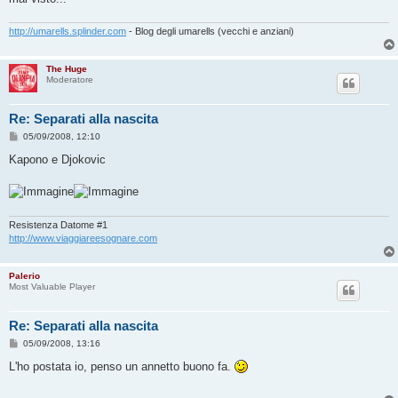
g
i
o
http://umarells.splinder.com
- Blog degli umarells (vecchi e anziani)
The Huge
Moderatore
Re: Separati alla nascita
M
05/09/2008, 12:10
e
s
Kapono e Djokovic
s
a
g
g
i
o
Resistenza Datome #1
http://www.viaggiareesognare.com
Palerio
Most Valuable Player
Re: Separati alla nascita
M
05/09/2008, 13:16
e
s
L'ho postata io, penso un annetto buono fa.
s
a
g