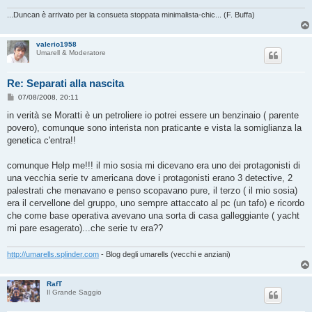
...Duncan è arrivato per la consueta stoppata minimalista-chic... (F. Buffa)
valerio1958
Umarell & Moderatore
Re: Separati alla nascita
M
07/08/2008, 20:11
e
s
in verità se Moratti è un petroliere io potrei essere un benzinaio ( parente
s
povero), comunque sono interista non praticante e vista la somiglianza la
a
g
genetica c'entra!!
g
i
o
comunque Help me!!! il mio sosia mi dicevano era uno dei protagonisti di
una vecchia serie tv americana dove i protagonisti erano 3 detective, 2
palestrati che menavano e penso scopavano pure, il terzo ( il mio sosia)
era il cervellone del gruppo, uno sempre attaccato al pc (un tafo) e ricordo
che come base operativa avevano una sorta di casa galleggiante ( yacht
mi pare esagerato)...che serie tv era??
http://umarells.splinder.com
- Blog degli umarells (vecchi e anziani)
RafT
Il Grande Saggio