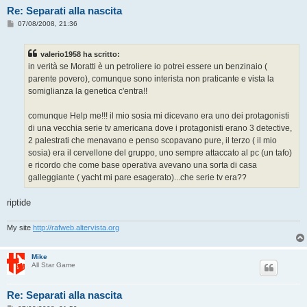
Re: Separati alla nascita
M
07/08/2008, 21:36
e
s
s
valerio1958 ha scritto:
a
g
in verità se Moratti è un petroliere io potrei essere un benzinaio (
g
parente povero), comunque sono interista non praticante e vista la
i
o
somiglianza la genetica c'entra!!
comunque Help me!!! il mio sosia mi dicevano era uno dei protagonisti
di una vecchia serie tv americana dove i protagonisti erano 3 detective,
2 palestrati che menavano e penso scopavano pure, il terzo ( il mio
sosia) era il cervellone del gruppo, uno sempre attaccato al pc (un tafo)
e ricordo che come base operativa avevano una sorta di casa
galleggiante ( yacht mi pare esagerato)...che serie tv era??
riptide
My site
http://rafweb.altervista.org
Mike
All Star Game
Re: Separati alla nascita