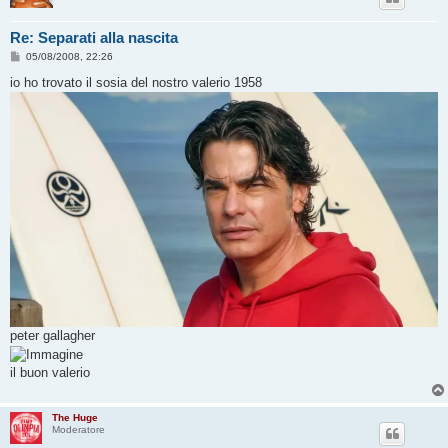
Re: Separati alla nascita
M
05/08/2008, 22:26
e
s
io ho trovato il sosia del nostro valerio 1958
s
a
g
g
i
o
peter gallagher
il buon valerio
The Huge
Moderatore