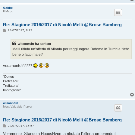
Gabbo
Il Mago
Re: Stagione 2016/2017 di Nicolò Melli @Brose Bamberg
M
23/07/2017, 8:23
e
s
s
wisconsin ha scritto:
a
g
Melli rifiuta un'offerta di Atlanta per raggiungere Datome in Turchia: fatto
g
bene o fatto male?
i
o
veramente?????
"Dottor/
Professor/
Truffatore/
Imbroglione"
wisconsin
Most Valuable Player
Re: Stagione 2016/2017 di Nicolò Melli @Brose Bamberg
M
23/07/2017, 15:57
e
s
Veramente. Stando a HoopsHype, a rifiutato l'offerta preferendo il