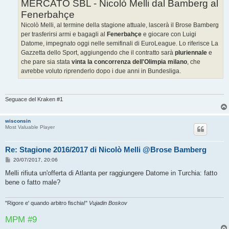
g
MERCATO SBL - Nicolò Melli dal Bamberg al
g
Fenerbahçe
i
o
Nicolò Melli, al termine della stagione attuale, lascerà il Brose Bamberg
per trasferirsi armi e bagagli al
Fenerbahçe
e giocare con Luigi
Datome, impegnato oggi nelle semifinali di EuroLeague. Lo riferisce La
Gazzetta dello Sport, aggiungendo che il contratto sarà
pluriennale
e
che pare sia stata
vinta la concorrenza dell'Olimpia milano
, che
avrebbe voluto riprenderlo dopo i due anni in Bundesliga.
Seguace del Kraken #1
wisconsin
Most Valuable Player
Re: Stagione 2016/2017 di Nicolò Melli @Brose Bamberg
M
20/07/2017, 20:06
e
s
Melli rifiuta un'offerta di Atlanta per raggiungere Datome in Turchia: fatto
s
bene o fatto male?
a
g
g
i
"Rigore e' quando arbitro fischia!"
Vujadin Boskov
o
MPM #9