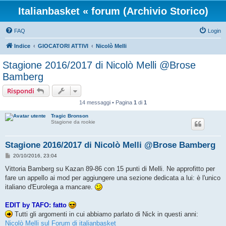
Italianbasket « forum (Archivio Storico)
FAQ
Login
Indice
GIOCATORI ATTIVI
Nicolò Melli
Stagione 2016/2017 di Nicolò Melli @Brose
Bamberg
Rispondi
14 messaggi • Pagina
1
di
1
Tragic Bronson
Stagione da rookie
Stagione 2016/2017 di Nicolò Melli @Brose Bamberg
M
20/10/2016, 23:04
e
s
Vittoria Bamberg su Kazan 89-86 con 15 punti di Melli. Ne approfitto per
s
fare un appello ai mod per aggiungere una sezione dedicata a lui: è l'unico
a
g
italiano d'Eurolega a mancare.
g
i
o
EDIT by TAFO: fatto
Tutti gli argomenti in cui abbiamo parlato di Nick in questi anni:
Nicolò Melli sul Forum di italianbasket