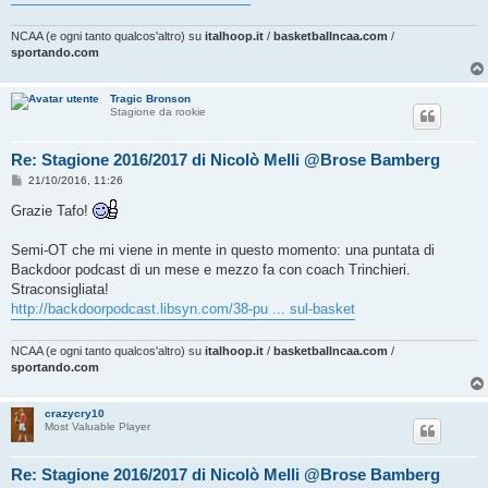
NCAA (e ogni tanto qualcos'altro) su
italhoop.it
/
basketballncaa.com
/
sportando.com
Tragic Bronson
Stagione da rookie
Re: Stagione 2016/2017 di Nicolò Melli @Brose Bamberg
M
21/10/2016, 11:26
e
s
Grazie Tafo!
s
a
g
Semi-OT che mi viene in mente in questo momento: una puntata di
g
Backdoor podcast di un mese e mezzo fa con coach Trinchieri.
i
o
Straconsigliata!
http://backdoorpodcast.libsyn.com/38-pu ... sul-basket
NCAA (e ogni tanto qualcos'altro) su
italhoop.it
/
basketballncaa.com
/
sportando.com
crazycry10
Most Valuable Player
Re: Stagione 2016/2017 di Nicolò Melli @Brose Bamberg