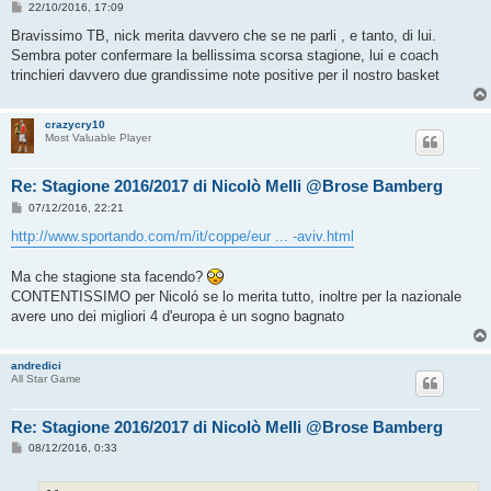
M
22/10/2016, 17:09
e
s
Bravissimo TB, nick merita davvero che se ne parli , e tanto, di lui.
s
Sembra poter confermare la bellissima scorsa stagione, lui e coach
a
g
trinchieri davvero due grandissime note positive per il nostro basket
g
i
o
crazycry10
Most Valuable Player
Re: Stagione 2016/2017 di Nicolò Melli @Brose Bamberg
M
07/12/2016, 22:21
e
s
http://www.sportando.com/m/it/coppe/eur ... -aviv.html
s
a
g
Ma che stagione sta facendo?
g
CONTENTISSIMO per Nicoló se lo merita tutto, inoltre per la nazionale
i
o
avere uno dei migliori 4 d'europa è un sogno bagnato
andredici
All Star Game
Re: Stagione 2016/2017 di Nicolò Melli @Brose Bamberg
M
08/12/2016, 0:33
e
s
s