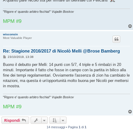
A quanto pare Nicolo sta per firmare un biennale coi Pelicans
a
g
g
i
"Rigore e' quando arbitro fischia!"
Vujadin Boskov
o
MPM #9
wisconsin
Most Valuable Player
Re: Stagione 2016/2017 di Nicolò Melli @Brose Bamberg
M
23/10/2019, 13:38
e
s
Buono il debutto per Melli: 14 punti con 5/7, 4 triple e 5 rimbalzi in 20
s
minuti. Importante il fatto che fosse in campo con la partita in bilico alla
a
g
fine dei tempi regolamentari. Ovviamente l'assenza di zion ha cambiato le
g
rotazioni, ma questa è un'opportunità molto buona per Nicolò per mettersi
i
o
in mostra.
"Rigore e' quando arbitro fischia!"
Vujadin Boskov
MPM #9
Rispondi
14 messaggi • Pagina
1
di
1