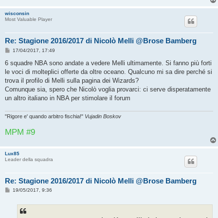
wisconsin
Most Valuable Player
Re: Stagione 2016/2017 di Nicolò Melli @Brose Bamberg
M
17/04/2017, 17:49
e
s
6 squadre NBA sono andate a vedere Melli ultimamente. Si fanno più forti
s
le voci di molteplici offerte da oltre oceano. Qualcuno mi sa dire perché si
a
g
trova il profilo di Melli sulla pagina dei Wizards?
g
Comunque sia, spero che Nicolò voglia provarci: ci serve disperatamente
i
o
un altro italiano in NBA per stimolare il forum
"Rigore e' quando arbitro fischia!"
Vujadin Boskov
MPM #9
Lux85
Leader della squadra
Re: Stagione 2016/2017 di Nicolò Melli @Brose Bamberg
M
19/05/2017, 9:36
e
s
s
a