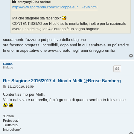
crazycry10 ha scritto:
a
g
http://www.sportando.com/m/it/coppe/eur ... -aviv.html
g
i
o
Ma che stagione sta facendo?
CONTENTISSIMO per Nicoló se lo merita tutto, inoltre per la nazionale
avere uno dei migliori 4 d'europa è un sogno bagnato
sicuramente l'azzurro più positivo della stagione
sta facendo progressi incredibili, dopo anni in cui sembrava un po' tradire
le enormi aspettative che aveva creato negli anni di reggio emilia
Gabbo
Il Mago
Re: Stagione 2016/2017 di Nicolò Melli @Brose Bamberg
M
12/12/2016, 16:59
e
s
Contentissimo per Melli.
s
Visto dal vivo è un torello, è più grosso di quanto sembra in televisione
a
g
g
i
o
"Dottor/
Professor/
Truffatore/
Imbroglione"