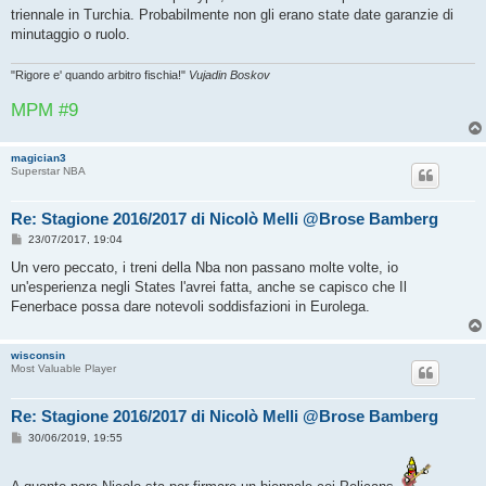
s
triennale in Turchia. Probabilmente non gli erano state date garanzie di
a
g
minutaggio o ruolo.
g
i
o
"Rigore e' quando arbitro fischia!"
Vujadin Boskov
MPM #9
magician3
Superstar NBA
Re: Stagione 2016/2017 di Nicolò Melli @Brose Bamberg
M
23/07/2017, 19:04
e
s
Un vero peccato, i treni della Nba non passano molte volte, io
s
un'esperienza negli States l'avrei fatta, anche se capisco che Il
a
g
Fenerbace possa dare notevoli soddisfazioni in Eurolega.
g
i
o
wisconsin
Most Valuable Player
Re: Stagione 2016/2017 di Nicolò Melli @Brose Bamberg
M
30/06/2019, 19:55
e
s
s