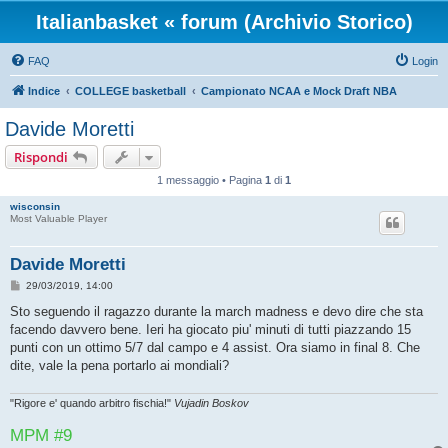
Italianbasket « forum (Archivio Storico)
FAQ
Login
Indice
COLLEGE basketball
Campionato NCAA e Mock Draft NBA
Davide Moretti
Rispondi
1 messaggio • Pagina
1
di
1
wisconsin
Most Valuable Player
Davide Moretti
M
29/03/2019, 14:00
e
s
Sto seguendo il ragazzo durante la march madness e devo dire che sta
s
facendo davvero bene. Ieri ha giocato piu' minuti di tutti piazzando 15
a
g
punti con un ottimo 5/7 dal campo e 4 assist. Ora siamo in final 8. Che
g
dite, vale la pena portarlo ai mondiali?
i
o
"Rigore e' quando arbitro fischia!"
Vujadin Boskov
MPM #9