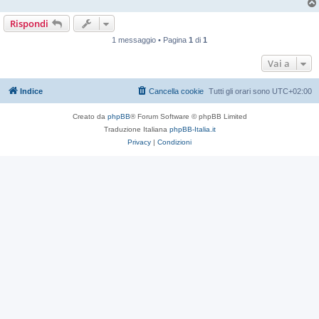
Rispondi
1 messaggio • Pagina
1
di
1
Vai a
Indice
Cancella cookie
Tutti gli orari sono
UTC+02:00
Creato da
phpBB
® Forum Software © phpBB Limited
Traduzione Italiana
phpBB-Italia.it
Privacy
|
Condizioni