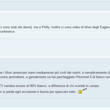
ono stati dei danni), ma a Philly. Inoltre ci sono video di tifosi degli Eagles 
 conference
i tifosi americani siano mediamente più civili dei nostri, è semplicemente che
ssono permettere, e genralmente se hai parcheggiato l'Hummel lì di fianco non
in TV sembra essere al 90% bianco, a differenza di chi scende in campo.
e o si perda ogni occasione è buona per spaccare tutto..