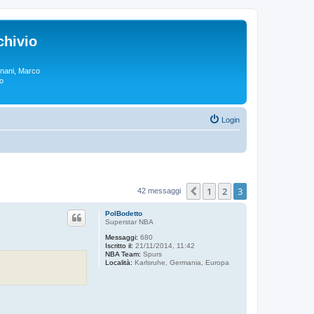
chivio
rgnani, Marco
lo
Login
1
2
3
Precedente
42 messaggi
PolBodetto
Superstar NBA
Messaggi:
680
Iscritto il:
21/11/2014, 11:42
NBA Team:
Spurs
Località:
Karlsruhe, Germania, Europa