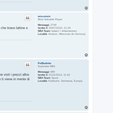
T
o
p
wisconsin
Most Valuable Player
Messaggi:
2749
che tirano lattine e
Iscritto il:
18/07/2010, 21:29
NBA Team:
italiani + timberwolves
Località:
Hudson, Wisconsin (fu Genova)
T
o
p
PolBodetto
Superstar NBA
Messaggi:
680
 visti i prezzi allos
Iscritto il:
21/11/2014, 11:42
NBA Team:
Spurs
 ti viene in mente di
Località:
Karlsruhe, Germania, Europa
T
o