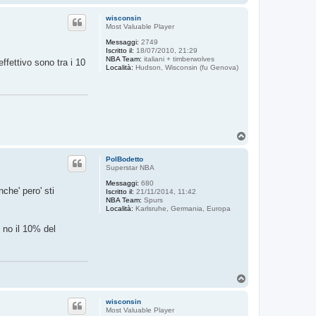
o
p
wisconsin
Most Valuable Player
Messaggi:
2749
Iscritto il:
18/07/2010, 21:29
NBA Team:
italiani + timberwolves
effettivo sono tra i 10
Località:
Hudson, Wisconsin (fu Genova)
T
o
p
PolBodetto
Superstar NBA
Messaggi:
680
che' pero' sti
Iscritto il:
21/11/2014, 11:42
NBA Team:
Spurs
Località:
Karlsruhe, Germania, Europa
e no il 10% del
T
o
p
wisconsin
Most Valuable Player