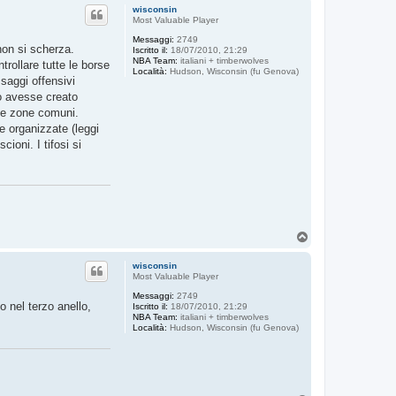
p
wisconsin
Most Valuable Player
Messaggi:
2749
 non si scherza.
Iscritto il:
18/07/2010, 21:29
NBA Team:
italiani + timberwolves
trollare tutte le borse
Località:
Hudson, Wisconsin (fu Genova)
essaggi offensivi
o avesse creato
 le zone comuni.
ie organizzate (leggi
ioni. I tifosi si
T
o
p
wisconsin
Most Valuable Player
Messaggi:
2749
o nel terzo anello,
Iscritto il:
18/07/2010, 21:29
NBA Team:
italiani + timberwolves
Località:
Hudson, Wisconsin (fu Genova)