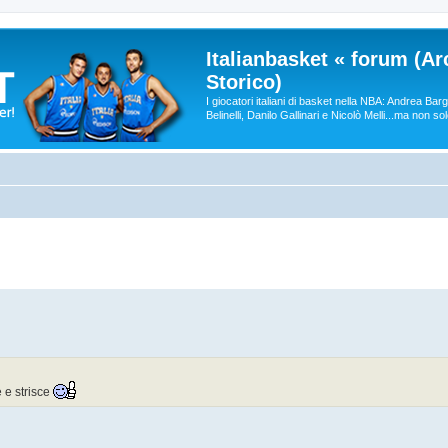
Italianbasket « forum (Ar
Storico)
I giocatori italiani di basket nella NBA: Andrea Ba
Belinelli, Danilo Gallinari e Nicolò Melli...ma non so
e e strisce