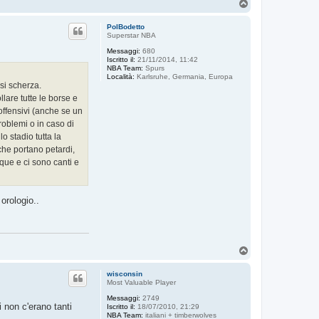
T
o
p
PolBodetto
Superstar NBA
Messaggi:
680
Iscritto il:
21/11/2014, 11:42
NBA Team:
Spurs
Località:
Karlsruhe, Germania, Europa
 si scherza.
lare tutte le borse e
i offensivi (anche se un
roblemi o in caso di
o stadio tutta la
 che portano petardi,
nque e ci sono canti e
orologio..
T
o
p
wisconsin
Most Valuable Player
Messaggi:
2749
i non c'erano tanti
Iscritto il:
18/07/2010, 21:29
NBA Team:
italiani + timberwolves