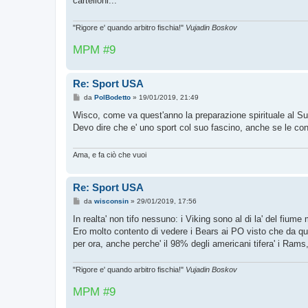
cartelloni...
a
g
g
i
"Rigore e' quando arbitro fischia!"
Vujadin Boskov
o
MPM #9
Re: Sport USA
M
da
PolBodetto
»
19/01/2019, 21:49
e
s
Wisco, come va quest'anno la preparazione spirituale al Sup
s
Devo dire che e' uno sport col suo fascino, anche se le con
a
g
g
i
Ama, e fa ciò che vuoi
o
Re: Sport USA
M
da
wisconsin
»
29/01/2019, 17:56
e
s
In realta' non tifo nessuno: i Viking sono al di la' del fiume 
s
Ero molto contento di vedere i Bears ai PO visto che da qua
a
g
per ora, anche perche' il 98% degli americani tifera' i Rams,
g
i
o
"Rigore e' quando arbitro fischia!"
Vujadin Boskov
MPM #9