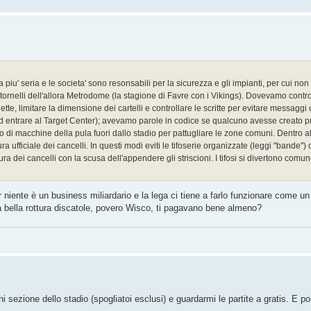
piu' seria e le societa' sono resonsabili per la sicurezza e gli impianti, per cui non
i tornelli dell'allora Metrodome (la stagione di Favre con i Vikings). Dovevamo control
ottigliette, limitare la dimensione dei cartelli e controllare le scritte per evitare messagg
ad entrare al Target Center); avevamo parole in codice se qualcuno avesse creato p
io di macchine della pula fuori dallo stadio per pattugliare le zone comuni. Dentro all
ra ufficiale dei cancelli. In questi modi eviti le tifoserie organizzate (leggi "bande")
ura dei cancelli con la scusa dell'appendere gli striscioni. I tifosi si divertono comu
niente è un business miliardario e la lega ci tiene a farlo funzionare come un 
na bella rottura discatole, povero Wisco, ti pagavano bene almeno?
gni sezione dello stadio (spogliatoi esclusi) e guardarmi le partite a gratis. E po