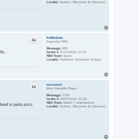
Località:
Hudson, Wisconsin (fu Genova)
T
o
p
PolBodetto
Superstar NBA
Messaggi:
680
lo..
Iscritto il:
21/11/2014, 11:42
NBA Team:
Spurs
Località:
Karlsruhe, Germania, Europa
T
o
p
wisconsin
Most Valuable Player
Messaggi:
2749
Iscritto il:
18/07/2010, 21:29
NBA Team:
italiani + timberwolves
rbowl si parla poco
Località:
Hudson, Wisconsin (fu Genova)
T