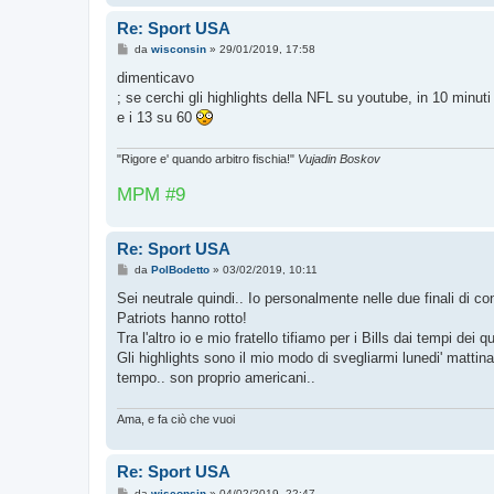
Re: Sport USA
M
da
wisconsin
»
29/01/2019, 17:58
e
s
dimenticavo
s
; se cerchi gli highlights della NFL su youtube, in 10 minuti 
a
g
e i 13 su 60
g
i
o
"Rigore e' quando arbitro fischia!"
Vujadin Boskov
MPM #9
Re: Sport USA
M
da
PolBodetto
»
03/02/2019, 10:11
e
s
Sei neutrale quindi.. Io personalmente nelle due finali di 
s
Patriots hanno rotto!
a
g
Tra l'altro io e mio fratello tifiamo per i Bills dai tempi dei
g
Gli highlights sono il mio modo di svegliarmi lunedi' mattina 
i
o
tempo.. son proprio americani..
Ama, e fa ciò che vuoi
Re: Sport USA
M
da
wisconsin
»
04/02/2019, 22:47