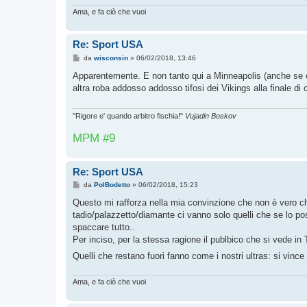
Ama, e fa ciò che vuoi
Re: Sport USA
M
da
wisconsin
»
06/02/2018, 13:46
e
s
Apparentemente. E non tanto qui a Minneapolis (anche se ci s
s
altra roba addosso addosso tifosi dei Vikings alla finale di
a
g
g
i
"Rigore e' quando arbitro fischia!"
Vujadin Boskov
o
MPM #9
Re: Sport USA
M
da
PolBodetto
»
06/02/2018, 15:23
e
s
Questo mi rafforza nella mia convinzione che non è vero che 
s
tadio/palazzetto/diamante ci vanno solo quelli che se lo po
a
g
spaccare tutto..
g
Per inciso, per la stessa ragione il publbico che si vede 
i
o
Quelli che restano fuori fanno come i nostri ultras: si vinc
Ama, e fa ciò che vuoi