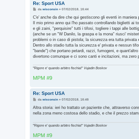
Re: Sport USA
M
da
wisconsin
»
07/02/2018, 16:44
e
s
C'e' anche da dire che qui gestiscono gli eventi in maniera p
s
Il mio primo anno qui l'ho passato controllando biglietti ai 
a
g
e gli zaini, "perquisire" tutti i tifosi, togliere i tappi alle bo
g
(anche se un "W Danilo, la graspa e la mona" riusci' miste
i
o
problemi o in caso di pistola; la sicurezza era tutta privata
Dentro allo stadio tutta la sicurezza e' privata e nessun tifos
"bande") che portano petardi, razzi, fumogeni, e quant'altro n
divertono comunque e ci sono canti e incitazioni, ma zero 
"Rigore e' quando arbitro fischia!"
Vujadin Boskov
MPM #9
Re: Sport USA
M
da
wisconsin
»
07/02/2018, 16:46
e
s
Altra storia: ieri ho trattato un paziente che, attraverso co
s
nella zona meno costosa dello stadio, e che il prezzo stam
a
g
g
i
"Rigore e' quando arbitro fischia!"
Vujadin Boskov
o
MPM #9