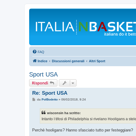
FAQ
Indice
Discussioni generali
Altri Sport
Sport USA
Rispondi
Re: Sport USA
M
da
PolBodetto
»
06/02/2018, 9:24
e
s
s
wisconsin ha scritto:
a
g
Intanto I tifosi di Philadelphia si rivelano Hooligans a stel
g
i
o
Perchè hooligans? Hanno sfasciato tutto per festeggiare?