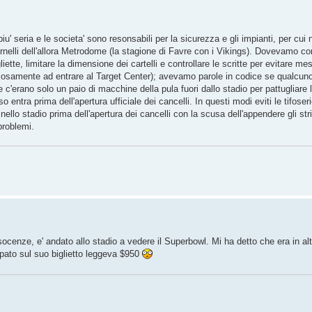
iu' seria e le societa' sono resonsabili per la sicurezza e gli impianti, per cui
tornelli dell'allora Metrodome (la stagione di Favre con i Vikings). Dovevamo con
ttigliette, limitare la dimensione dei cartelli e controllare le scritte per evitare m
riosamente ad entrare al Target Center); avevamo parole in codice se qualcun
 e c'erano solo un paio di macchine della pula fuori dallo stadio per pattugliare
o entra prima dell'apertura ufficiale dei cancelli. In questi modi eviti le tifoser
ello stadio prima dell'apertura dei cancelli con la scusa dell'appendere gli strisc
problemi.
nsocenze, e' andato allo stadio a vedere il Superbowl. Mi ha detto che era in alt
pato sul suo biglietto leggeva $950