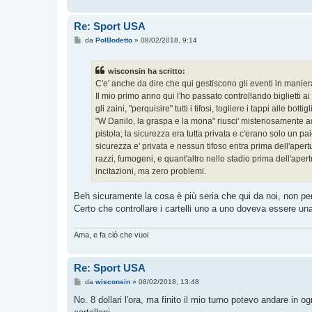
Re: Sport USA
M
da
PolBodetto
»
08/02/2018, 9:14
e
s
s
wisconsin ha scritto:
a
g
C'e' anche da dire che qui gestiscono gli eventi in maniera 
g
Il mio primo anno qui l'ho passato controllando biglietti a
i
o
gli zaini, "perquisire" tutti i tifosi, togliere i tappi alle b
"W Danilo, la graspa e la mona" riusci' misteriosamente 
pistola; la sicurezza era tutta privata e c'erano solo un pa
sicurezza e' privata e nessun tifoso entra prima dell'apertu
razzi, fumogeni, e quant'altro nello stadio prima dell'apert
incitazioni, ma zero problemi.
Beh sicuramente la cosa è più seria che qui da noi, non per 
Certo che controllare i cartelli uno a uno doveva essere u
Ama, e fa ciò che vuoi
Re: Sport USA
M
da
wisconsin
»
08/02/2018, 13:48
e
s
No. 8 dollari l'ora, ma finito il mio turno potevo andare in o
s