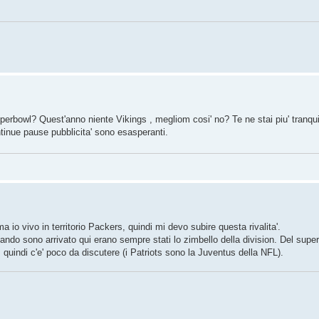
erbowl? Quest'anno niente Vikings , megliom cosi' no? Te ne stai piu' tranquil
tinue pause pubblicita' sono esasperanti.
ma io vivo in territorio Packers, quindi mi devo subire questa rivalita'.
ndo sono arrivato qui erano sempre stati lo zimbello della division. Del supe
 quindi c'e' poco da discutere (i Patriots sono la Juventus della NFL).