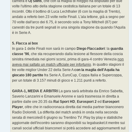
carriera è
Oj Silins
, che con la maglia di Reggio ha disputato per due
volte l'ultimo atto della stagione cestistica italiana per un totale di 13
incontri. Otto il bottino di Luca Lechthaler (6 con la maglia di Trento),
andato a referto ben 23 volte nelle Finali. L'ala lettone, già a segno per
70 volte dall'arco dei 6.75, è secondo solo a Tony Mitchell (87) per
canestri da tre punti segnati in una singola stagione da quando l'Aquila
è in Serie A.
5. Flacca ai box
In gara-1 delle Finali non sarà in campo
Diego Flaccadori
: la
guardia
classe '96
, che sta recuperando dalla lesione al flessore della coscia
sinistra rimediata nei giorni scorsi, prima di gara-4 contro Venezia
non
aveva mai saltato un match ufficiale per infortunio
. In quattro stagioni il
tre volte miglior Under 22 della Serie A
con la maglia dell'Aquila ha
giocato 180 partite
fra Serie A, EuroCup, Coppa Italia e Supercoppa,
per un totale di 3.157 minuti di gioco e 1.211 punti a referto.
GARA-1, MEDIA E ARBITRI
La gara sarà arbitrata da Enrico Sabetta,
Saverio Lanzarini e Emanuele Aronne e sarà trasmessa in diretta a
partire dalle ore 20.35 da
Rai Sport HD
,
Eurosport 2
ed
Eurosport
Player
, oltre che in radiocronaca diretta dal media partner bianconero
Radio Dolomiti. La differita del match andrà in onda nella seconda
serata di mercoledì 6 giugno su Trentino TV. Play by play e statistiche
aggiornate dell'incontro saranno disponibili su legabasket.it mentre sui
canali social ufficiali bianconeri si potrà accedere ad aggiornamenti sul