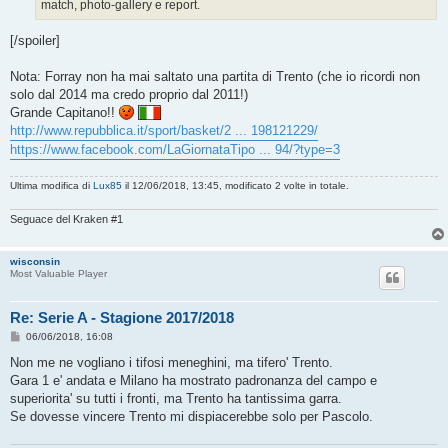
match, photo-gallery e report.
[/spoiler]
Nota: Forray non ha mai saltato una partita di Trento (che io ricordi non
solo dal 2014 ma credo proprio dal 2011!)
Grande Capitano!!
http://www.repubblica.it/sport/basket/2 ... 198121229/
https://www.facebook.com/LaGiornataTipo ... 94/?type=3
Ultima modifica di
Lux85
il 12/06/2018, 13:45, modificato 2 volte in totale.
Seguace del Kraken #1
wisconsin
Most Valuable Player
Re: Serie A - Stagione 2017/2018
M
06/06/2018, 16:08
e
s
Non me ne vogliano i tifosi meneghini, ma tifero' Trento.
s
Gara 1 e' andata e Milano ha mostrato padronanza del campo e
a
g
superiorita' su tutti i fronti, ma Trento ha tantissima garra.
g
Se dovesse vincere Trento mi dispiacerebbe solo per Pascolo.
i
o