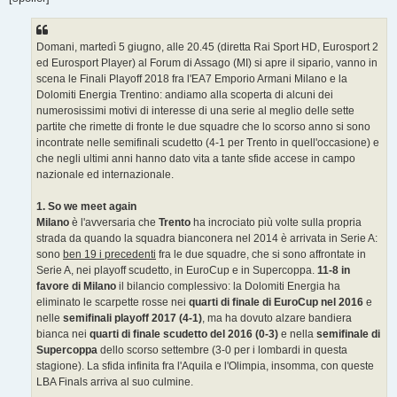
Domani, martedì 5 giugno, alle 20.45 (diretta Rai Sport HD, Eurosport 2
ed Eurosport Player) al Forum di Assago (MI) si apre il sipario, vanno in
scena le Finali Playoff 2018 fra l'EA7 Emporio Armani Milano e la
Dolomiti Energia Trentino: andiamo alla scoperta di alcuni dei
numerosissimi motivi di interesse di una serie al meglio delle sette
partite che rimette di fronte le due squadre che lo scorso anno si sono
incontrate nelle semifinali scudetto (4-1 per Trento in quell'occasione) e
che negli ultimi anni hanno dato vita a tante sfide accese in campo
nazionale ed internazionale.
1. So we meet again
Milano
è l'avversaria che
Trento
ha incrociato più volte sulla propria
strada da quando la squadra bianconera nel 2014 è arrivata in Serie A:
sono
ben 19 i precedenti
fra le due squadre, che si sono affrontate in
Serie A, nei playoff scudetto, in EuroCup e in Supercoppa.
11-8 in
favore di Milano
il bilancio complessivo: la Dolomiti Energia ha
eliminato le scarpette rosse nei
quarti di finale di EuroCup nel 2016
e
nelle
semifinali playoff 2017 (4-1)
, ma ha dovuto alzare bandiera
bianca nei
quarti di finale scudetto del 2016 (0-3)
e nella
semifinale di
Supercoppa
dello scorso settembre (3-0 per i lombardi in questa
stagione). La sfida infinita fra l'Aquila e l'Olimpia, insomma, con queste
LBA Finals arriva al suo culmine.