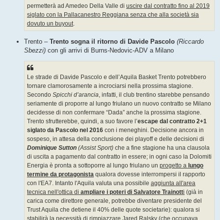
permetterà ad Amedeo Della Valle di
uscire dal contratto fino al 2019
siglato con la Pallacanestro Reggiana senza che alla società sia
dovuto un buyout
.
Trento –
Trento sogna il ritorno di Davide Pascolo
(Riccardo
Sbezzi)
con gli arrivi di Burns-Nedovic-ADV a Milano
Le strade di Davide Pascolo e dell’Aquila Basket Trento potrebbero
tornare clamorosamente a incrociarsi nella prossima stagione.
Secondo
Spicchi d’arancia
, infatti, il club trentino starebbe pensando
seriamente di proporre al lungo friulano un nuovo contratto se Milano
decidesse di non confermare “Dada” anche la prossima stagione.
Trento sfrutterebbe, quindi, a suo favore l’
escape dal contratto 2+1
siglato da Pascolo nel 2016
con i meneghini. Decisione ancora in
sospeso, in attesa della conclusione dei playoff e delle decisioni di
Dominique Sutton
(Assist Sport)
che a fine stagione ha una clausola
di uscita a pagamento dal contratto in essere; in ogni caso la Dolomiti
Energia è pronta a sottoporre al lungo friulano un
progetto a
lungo
termine da protagonista
qualora dovesse interrompersi il rapporto
con l'EA7. Intanto l'Aquila valuta una possibile
aggiunta all'area
tecnica nell'ottica di
ampliare i poteri di Salvatore Trainott
i
(già in
carica come direttore generale, potrebbe diventare presidente del
Trust Aquila che detiene il 40% delle quote societarie): qualora si
stabilirà la necessità di
rimpiazzare Jared Ralsky
(che occupava