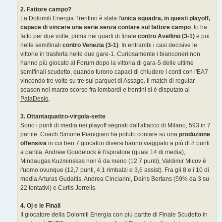
2. Fattore campo?
La Dolomiti Energia Trentino è stata l'
unica squadra, in questi playoff,
capace di vincere una serie senza contare sul fattore campo
: lo ha
fatto per due volte, prima nei quarti di finale
contro Avellino (3-1)
e poi
nelle semifinali
contro Venezia (3-1)
. In entrambi i casi decisive le
vittorie in trasferta nelle due gare-1. Curiosamente i bianconeri non
hanno più giocato al Forum dopo la vittoria di gara-5 delle ultime
semifinali scudetto, quando furono capaci di chiudere i conti con l'EA7
vincendo tre volte su tre sul parquet di Assago. Il match di regular
season nel marzo scorso fra lombardi e trentini si è disputato al
PalaDesio
.
3. Ottantaquattro-virgola-sette
Sono i punti di media nei playoff segnati dall'attacco di Milano, 593 in 7
partite. Coach Simone Pianigiani ha potuto contare su una
produzione
offensiva
in cui ben 7 giocatori diversi hanno viaggiato a più di 8 punti
a partita. Andrew Goudelock è l'ispiratore (quasi 14 di media),
Mindaugas Kuzminskas non è da meno (12,7 punti), Valdimir Micov è
l'uomo ovunque (12,7 punti, 4,1 rimbalzi e 3,6 assist). Fra gli 8 e i 10 di
media Arturas Gudaitis, Andrea Cinciarini, Dairis Bertans (59% da 3 su
22 tentativi) e Curtis Jerrells.
4. Oj e le Finali
Il giocatore della Dolomiti Energia con più partite di Finale Scudetto in