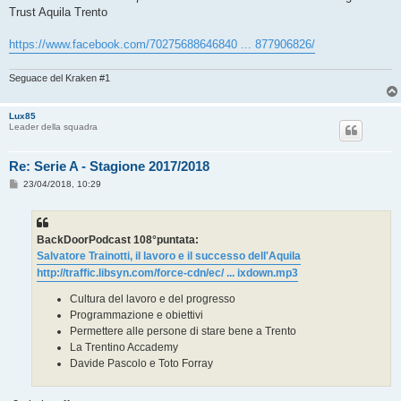
Trust Aquila Trento
https://www.facebook.com/70275688646840 ... 877906826/
Seguace del Kraken #1
Lux85
Leader della squadra
Re: Serie A - Stagione 2017/2018
M
23/04/2018, 10:29
e
s
s
a
g
BackDoorPodcast 108°puntata:
g
Salvatore Trainotti, il lavoro e il successo dell'Aquila
i
o
http://traffic.libsyn.com/force-cdn/ec/ ... ixdown.mp3
Cultura del lavoro e del progresso
Programmazione e obiettivi
Permettere alle persone di stare bene a Trento
La Trentino Accademy
Davide Pascolo e Toto Forray