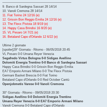
────────────────────────────────
9. Banco di Sardegna Sassari 28 14/14
10. Vanoli Cremona 28 14/14
11. Fiat Torino 24 12/16 (e)
12. Grissin Bon Reggio Emilia 24 12/16 (e)
13. The Flexx Pistoia 18 9/19 (e)
14. Happy Casa Brindisi 16 8/20 (e)
15. VL Pesaro 14 7/21 (e)
16. Betaland Capo d'Orlando 12 6/22 (e)
Ultime 2 giornate
[spoiler]29° Giornata - Ritorno - 06/05/2018 20:45
VL Pesaro 0-0 Umana Reyer Venezia
Segafredo Virtus Bologna 0-0 Sidigas Avellino
Dolomiti Energia Trentino 0-0 Banco di Sardegna Sassari
Happy Casa Brindisi 0-0 Grissin Bon Reggio Emilia
EA7 Emporio Armani Milano 0-0 The Flexx Pistoia
Germani Basket Brescia 0-0 Fiat Torino
Betaland Capo d'Orlando 0-0 Red October Cantù
Openjobmetis Varese 0-0 Vanoli Cremona
30° Giornata - Ritorno - 09/05/2018 20:30
Sidigas Avellino 0-0 Dolomiti Energia Trentino
Umana Reyer Venezia 0-0 EA7 Emporio Armani Milano
Vanoli Cremona 0-0 Betaland Capo d'Orlando