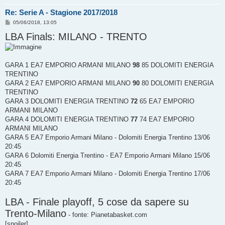
Re: Serie A - Stagione 2017/2018
M
05/06/2018, 13:05
e
LBA Finals: MILANO - TRENTO
s
s
a
g
g
i
GARA 1 EA7 EMPORIO ARMANI MILANO
98
85 DOLOMITI ENERGIA
o
TRENTINO
GARA 2 EA7 EMPORIO ARMANI MILANO
90
80 DOLOMITI ENERGIA
TRENTINO
GARA 3 DOLOMITI ENERGIA TRENTINO
72
65 EA7 EMPORIO
ARMANI MILANO
GARA 4 DOLOMITI ENERGIA TRENTINO
77
74 EA7 EMPORIO
ARMANI MILANO
GARA 5 EA7 Emporio Armani Milano - Dolomiti Energia Trentino 13/06
20:45
GARA 6 Dolomiti Energia Trentino - EA7 Emporio Armani Milano 15/06
20:45
GARA 7 EA7 Emporio Armani Milano - Dolomiti Energia Trentino 17/06
20:45
LBA - Finale playoff, 5 cose da sapere su
Trento-Milano
- fonte: Pianetabasket.com
[spoiler]