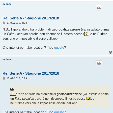
midnite
Re: Serie A - Stagione 2017/2018
M
17/02/2018, 6:28
e
s
N.B.
: l'app android ha problemi di
geolocalizzazione
(va installato prima
s
un
Fake Location
perché non riconosce il nostro paese
), e nell'ultima
a
g
versione è impossibile disdire dall'app..
g
i
o
Che intendi per fake location? Tipo
questo
?
midnite
Re: Serie A - Stagione 2017/2018
M
17/02/2018, 6:29
e
s
s
a
g
N.B.
: l'app android ha problemi di
geolocalizzazione
(va installato prima
g
un
Fake Location
perché non riconosce il nostro paese
), e
i
o
nell'ultima versione è impossibile disdire dall'app..
Che intendi per fake location? Tipo
questo
?