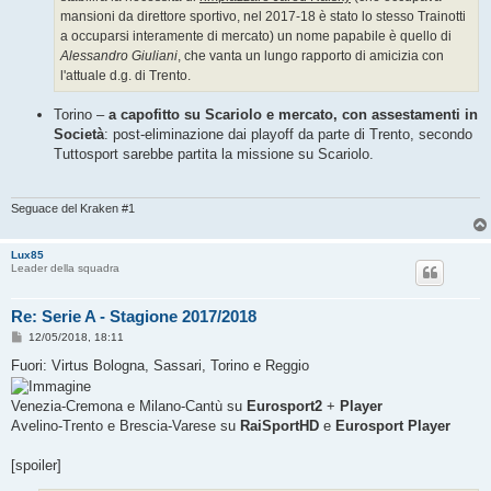
mansioni da direttore sportivo, nel 2017-18 è stato lo stesso Trainotti
a occuparsi interamente di mercato) un nome papabile è quello di
Alessandro Giuliani
, che vanta un lungo rapporto di amicizia con
l'attuale d.g. di Trento.
Torino –
a capofitto su Scariolo e mercato, con assestamenti in
Società
: post-eliminazione dai playoff da parte di Trento, secondo
Tuttosport sarebbe partita la missione su Scariolo.
Seguace del Kraken #1
Lux85
Leader della squadra
Re: Serie A - Stagione 2017/2018
M
12/05/2018, 18:11
e
s
Fuori: Virtus Bologna, Sassari, Torino e Reggio
s
a
g
Venezia-Cremona e Milano-Cantù su
Eurosport2
+
Player
g
Avelino-Trento e Brescia-Varese su
RaiSportHD
e
Eurosport Player
i
o
[spoiler]