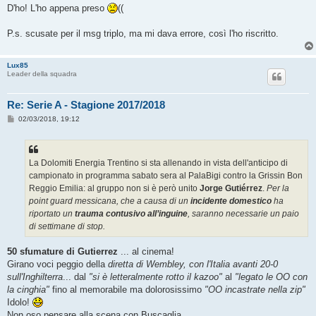
s
D'ho! L'ho appena preso
((
s
a
g
P.s. scusate per il msg triplo, ma mi dava errore, così l'ho riscritto.
g
i
o
Lux85
Leader della squadra
Re: Serie A - Stagione 2017/2018
M
02/03/2018, 19:12
e
s
s
a
g
La Dolomiti Energia Trentino si sta allenando in vista dell'anticipo di
g
campionato in programma sabato sera al PalaBigi contro la Grissin Bon
i
o
Reggio Emilia: al gruppo non si è però unito
Jorge Gutiérrez
.
Per la
point guard messicana, che a causa di un
incidente domestico
ha
riportato un
trauma contusivo all’inguine
, saranno necessarie un paio
di settimane di stop.
50 sfumature di Gutierrez
... al cinema!
Girano voci peggio della
diretta di Wembley, con l'Italia avanti 20-0
sull'Inghilterra
... dal
"si è letteralmente rotto il kazoo"
al
"legato le OO con
la cinghia"
fino al memorabile ma dolorosissimo
"OO incastrate nella zip"
Idolo!
Non oso pensare alla scena con Buscaglia.