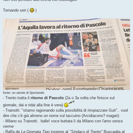
Tornando seri (
)
fonte: un utente di Sportando
- Trento tratta il
ritorno di Pascolo
(2a o 3a volta che finisce sul
giornale, dai e ridai alla fine è vera)
- Trainotti: "stiamo ragionando sulla possibilità di rimpiazzare Guti".. vuol
dire che c'è già almeno un nome sul taccuino (Arcidiacono? magari)
- Milano su Trainotti.. balle! voce buttata lì da Milano con
l'amo senza
verme
- Raffa de
La Giornata Tipo
insieme al
"Sindaco di Trento"
Buscaglia al