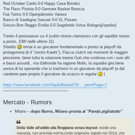
Red October Cantù 0-0 Happy Casa Brindisi
The Flexx Pistoia 0-0 Germani Basket Brescia
Fiat Torino 0-0 Openjobmetis Varese
Banco di Sardegna Sassari 0-0 VL Pesaro
Grissin Bon Reggio Emilia 0-0 Segafredo Virtus Bologna[/spoiler]
Trento 4 postseason su 4 (solito ritorno clamoroso con gli equilibri messi
a posto,
10W nelle ultime 11
)
Shields
ormai è un giocatore fondamentale e pronto ai playoff da
protagonista (è il "nostro Kawhi"); Flacca clutch nei momenti di maggior
pressione; bene tutta la rotazione tranne Guti che continua con i suoi alti
e bassi assurdi.. ma d'altronde ha ragione Molin, la squadra gira bene
senza di lui sperando che si trasformi in un giocatore da playoff (e dal
carattere pare proprio il giocatore da scazzo in regular
)
https://www.facebook.com/AquilaBasketTN ... permPage=1
────────────────────────
Mercato - Rumors
Milano –
dopo Burns, Milano pronta al
"Panda pigliatutto"
Della Valle all'addio alla Reggiana senza buyout
: esiste una
clausola, non prevista nell'accordo originario siglato nel 2014, che