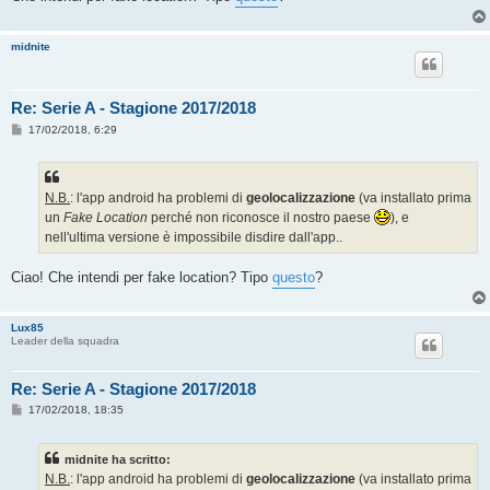
midnite
Re: Serie A - Stagione 2017/2018
M
17/02/2018, 6:29
e
s
s
a
g
N.B.
: l'app android ha problemi di
geolocalizzazione
(va installato prima
g
un
Fake Location
perché non riconosce il nostro paese
), e
i
o
nell'ultima versione è impossibile disdire dall'app..
Ciao! Che intendi per fake location? Tipo
questo
?
Lux85
Leader della squadra
Re: Serie A - Stagione 2017/2018
M
17/02/2018, 18:35
e
s
s
midnite ha scritto:
a
g
N.B.
: l'app android ha problemi di
geolocalizzazione
(va installato prima
g