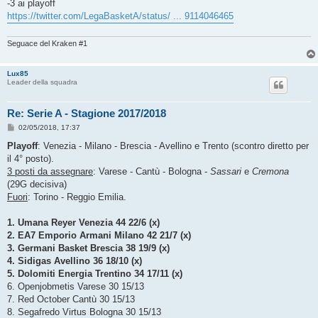
-3 ai playoff
https://twitter.com/LegaBasketA/status/ ... 9114046465
Seguace del Kraken #1
Lux85
Leader della squadra
Re: Serie A - Stagione 2017/2018
M
02/05/2018, 17:37
e
s
Playoff
: Venezia - Milano - Brescia - Avellino e Trento (scontro diretto per
s
il 4° posto).
a
g
3 posti da assegnare
: Varese - Cantù - Bologna -
Sassari
e
Cremona
g
(29G decisiva)
i
o
Fuori
: Torino - Reggio Emilia.
1. Umana Reyer Venezia 44 22/6 (x)
2. EA7 Emporio Armani Milano 42 21/7 (x)
3. Germani Basket Brescia 38 19/9 (x)
4. Sidigas Avellino 36 18/10 (x)
5. Dolomiti Energia Trentino 34 17/11 (x)
6. Openjobmetis Varese 30 15/13
7. Red October Cantù 30 15/13
8. Segafredo Virtus Bologna 30 15/13