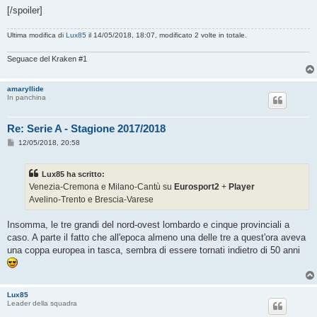
[/spoiler]
Ultima modifica di
Lux85
il 14/05/2018, 18:07, modificato 2 volte in totale.
Seguace del Kraken #1
amaryllide
In panchina
Re: Serie A - Stagione 2017/2018
M
12/05/2018, 20:58
e
s
s
Lux85 ha scritto:
a
g
Venezia-Cremona e Milano-Cantù su
Eurosport2
+
Player
g
Avelino-Trento e Brescia-Varese
i
o
Insomma, le tre grandi del nord-ovest lombardo e cinque provinciali a
caso. A parte il fatto che all'epoca almeno una delle tre a quest'ora aveva
una coppa europea in tasca, sembra di essere tornati indietro di 50 anni
Lux85
Leader della squadra