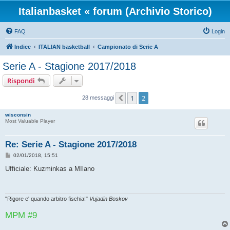
Italianbasket « forum (Archivio Storico)
FAQ
Login
Indice
ITALIAN basketball
Campionato di Serie A
Serie A - Stagione 2017/2018
Rispondi
1
2
Precedente
28 messaggi
wisconsin
Most Valuable Player
Re: Serie A - Stagione 2017/2018
M
02/01/2018, 15:51
e
s
Ufficiale: Kuzminkas a MIlano
s
a
g
g
i
"Rigore e' quando arbitro fischia!"
Vujadin Boskov
o
MPM #9