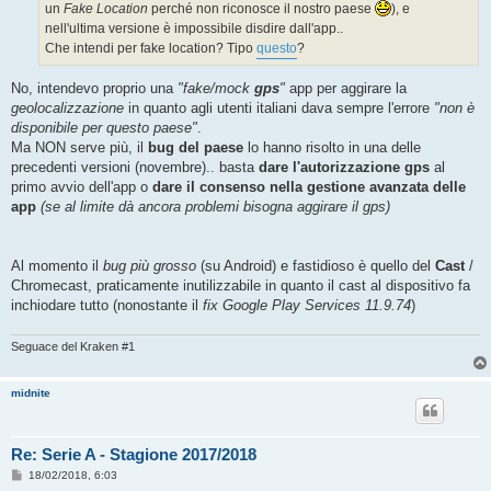
un
Fake Location
perché non riconosce il nostro paese
), e
i
o
nell'ultima versione è impossibile disdire dall'app..
Che intendi per fake location? Tipo
questo
?
No, intendevo proprio una
"fake/mock
gps
"
app per aggirare la
geolocalizzazione
in quanto agli utenti italiani dava sempre l'errore
"non è
disponibile per questo paese"
.
Ma NON serve più, il
bug del paese
lo hanno risolto in una delle
precedenti versioni (novembre).. basta
dare l'autorizzazione gps
al
primo avvio dell'app o
dare il consenso nella gestione avanzata delle
app
(se al limite dà ancora problemi bisogna aggirare il gps)
Al momento il
bug più grosso
(su Android) e fastidioso è quello del
Cast
/
Chromecast, praticamente inutilizzabile in quanto il cast al dispositivo fa
inchiodare tutto (nonostante il
fix Google Play Services 11.9.74
)
Seguace del Kraken #1
midnite
Re: Serie A - Stagione 2017/2018
M
18/02/2018, 6:03
e