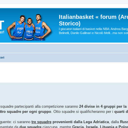
Italianbasket « forum (Ar
Storico)
I giocatori italiani di basket nella NBA: Andrea Ba
Belinelli, Danilo Gallinari e Nicolò Melli...ma non so
eri
 squadre partecipanti alla competizione saranno
24 divise in 4 gruppi per la
ttro squadre per ogni gruppo
. Otto squadre si qualificheranno per i
quarti d
seguente: ci saranno
tre squadre
provenienti dalla Lega Adriatica
, dalla
Rus
esentate da
due squadre
ciascuna, mentre
Grecia, Israele, Lituania e Pol