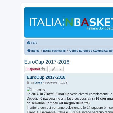
FAQ
Indice
EURO basketball
Coppe Europee e Campionati Est
EuroCup 2017-2018
Rispondi
EuroCup 2017-2018
M
da
Lux85
»
06/06/2017, 19:13
e
s
s
La
2017-18 7DAYS EuroCup
vede diversi cambiamenti: le
a
g
Dopodichè passeranno alla fase successiva in
16 con qua
g
da
semifinali
e
finali (al meglio delle tre)
.
i
o
Il criterio con cui verranno selezionate le 24 squadre è il 
Francia, Germania, Italia e Turchia
invece saranno rappr