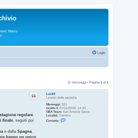
chivio
rgnani, Marco
lo
Login
11 messaggi • Pagina
1
di
1
Lux85
Leader della squadra
Messaggi:
321
Iscritto il:
07/11/2008, 14:24
NBA Team:
San Antonio Spurs
 stagione regolare
.
Località:
Trentino
C
i finale
, seguiti poi
Contatta:
o
n
t
sa
e dalla
Spagna
.
a
onia hanno un unico
t