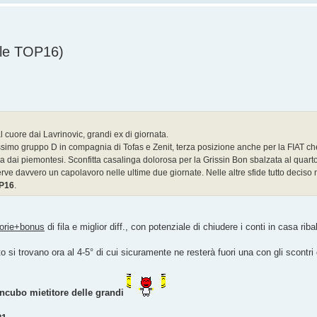
lle TOP16)
l cuore dai Lavrinovic, grandi ex di giornata.
tissimo gruppo D in compagnia di Tofas e Zenit, terza posizione anche per la FIAT ch
ra dai piemontesi. Sconfitta casalinga dolorosa per la Grissin Bon sbalzata al quar
serve davvero un capolavoro nelle ultime due giornate. Nelle altre sfide tutto deciso
P16
.
torie+bonus
di fila e miglior diff., con potenziale di chiudere i conti in casa riba
si trovano ora al 4-5° di cui sicuramente ne resterà fuori una con gli scontri di
incubo mietitore delle grandi