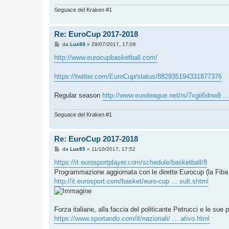
Seguace del Kraken #1
Re: EuroCup 2017-2018
M
da
Lux85
»
29/07/2017, 17:06
e
s
http://www.eurocupbasketball.com/
s
a
g
https://twitter.com/EuroCup/status/882935194331877376
g
i
o
Regular season
http://www.euroleague.net/rs/7xgii6dnw9 ...
Seguace del Kraken #1
Re: EuroCup 2017-2018
M
da
Lux85
»
11/10/2017, 17:52
e
s
https://it.eurosportplayer.com/schedule/basketball/8
s
Programmazione aggiornata con le dirette Eurocup (la Fiba
a
g
http://it.eurosport.com/basket/euro-cup ... sult.shtml
g
i
o
Forza italiane, alla faccia del politicante Petrucci e le sue 
https://www.sportando.com/it/nazionali/ ... ativo.html