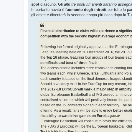
spot
ciascuno. Gli
altri tre posti rimanenti saranno assegna
Importante novità è l'
aumento degli introiti
per tutte le pa
gli arbitri e diventerà la seconda coppa più ricca dopo la T
Financial distribution to clubs will experience a sign
competition with the second highest average economic 
Following the format originally approved at the Eurolea
Leagues Meeting held on 20 December 2016, the 2017-
the
Top 16
phase, featuring four groups of four teams eac
semifinals and best-of-three finals
.
The access criteria includes three teams each coming fro
two teams each, whilst Greece, Israel, Lithuania and Pola
each country is based on the final domestic league standin
Should a vacancy exist in the EuroCup for any reason, the
The
2017-18 EuroCup will mark a major step in amplifyi
clubs
. Euroleague Basketball and IMG agreed an improve
centralised structure, which will positively impact the par
based on the TV contracts signed in each territory. The ne
offering. As a result, fans will be able to
enjoy better qual
the ability to watch live games on Euroleague.tv
.
Euroleague Basketball will continue to cover the officiat
The 7DAYS EuroCup will be the European basketball club
Turkish Airlines EuroLeague.