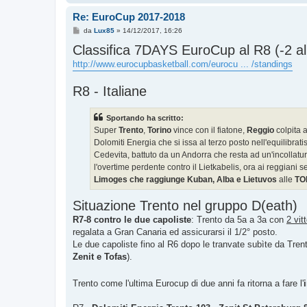
Re: EuroCup 2017-2018
M
da
Lux85
»
14/12/2017, 16:26
e
Classifica 7DAYS EuroCup al R8 (-2 a
s
s
http://www.eurocupbasketball.com/eurocu ... /standings
a
g
g
R8 - Italiane
i
o
Sportando ha scritto:
Super
Trento
,
Torino
vince con il fiatone,
Reggio
colpita a
Dolomiti Energia che si issa al terzo posto nell'equilibra
Cedevita, battuto da un Andorra che resta ad un'incollatu
l'overtime perdente contro il Lietkabelis, ora ai reggiani 
Limoges che raggiunge Kuban, Alba e Lietuvos
alle
TO
Situazione Trento nel gruppo D(eath)
R7-8 contro le due capoliste
: Trento da 5a a 3a con
2 vit
regalata a Gran Canaria ed assicurarsi il 1/2° posto.
Le due capoliste fino al R6 dopo le tranvate subìte da Trento 
Zenit e Tofas
).
Trento come l'ultima Eurocup di due anni fa ritorna a fare l'