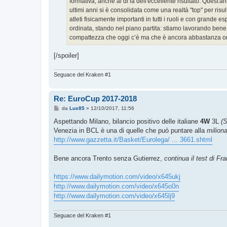
formativa, anche al di là dell'eccellente risultato. Ques
ultimi anni si è consolidata come una realtà "top" per risult
atleti fisicamente importanti in tutti i ruoli e con grande
ordinata, stando nel piano partita: stiamo lavorando bene
compattezza che oggi c’è ma che è ancora abbastanza o
[/spoiler]
Seguace del Kraken #1
Re: EuroCup 2017-2018
M
da
Lux85
»
12/10/2017, 11:56
e
s
Aspettando Milano, bilancio positivo delle italiane
4W
3L
(S
s
Venezia in BCL è una di quelle che può puntare alla
milion
a
g
http://www.gazzetta.it/Basket/Eurolega/ ... 3661.shtml
g
i
o
Bene ancora Trento senza Gutierrez,
continua il test di Fr
https://www.dailymotion.com/video/x645ukj
http://www.dailymotion.com/video/x645o0n
http://www.dailymotion.com/video/x645lj9
Seguace del Kraken #1