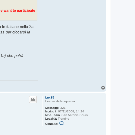
ey want to participate
 le italiane nella 2a
ass per giocarsi la
11a) che potrà
T
o
p
Lux85
Leader della squadra
Messaggi:
321
Iscritto il:
07/11/2008, 14:24
NBA Team:
San Antonio Spurs
Località:
Trentino
C
Contatta:
o
n
t