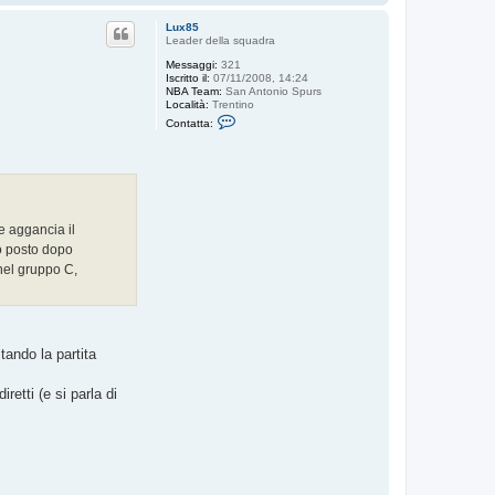
o
p
Lux85
Leader della squadra
Messaggi:
321
Iscritto il:
07/11/2008, 14:24
NBA Team:
San Antonio Spurs
Località:
Trentino
C
Contatta:
o
n
t
a
t
t
a
L
e aggancia il
u
to posto dopo
x
8
 nel gruppo C,
5
ltando la partita
retti (e si parla di