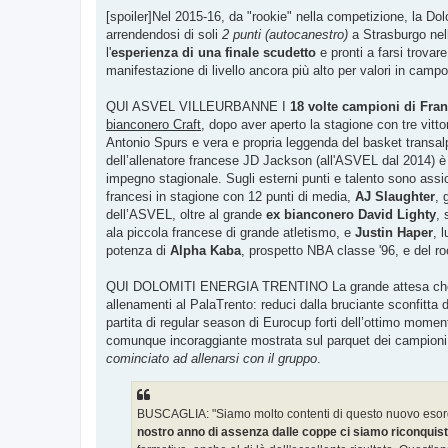
[spoiler]Nel 2015-16, da "rookie" nella competizione, la Dol
arrendendosi di soli
2 punti (autocanestro)
a Strasburgo nel
l'
esperienza di una finale scudetto
e pronti a farsi trovare
manifestazione di livello ancora più alto per valori in camp
QUI ASVEL VILLEURBANNE I
18 volte campioni di Fran
bianconero Craft
, dopo aver aperto la stagione con tre vitt
Antonio Spurs e vera e propria leggenda del basket transalpi
dell’allenatore francese JD Jackson (all'ASVEL dal 2014) è 
impegno stagionale. Sugli esterni punti e talento sono ass
francesi in stagione con 12 punti di media,
AJ Slaughter
, 
dell’ASVEL, oltre al grande
ex bianconero David Lighty
,
ala piccola francese di grande atletismo, e
Justin Haper
, 
potenza di
Alpha Kaba
, prospetto NBA classe '96, e del r
QUI DOLOMITI ENERGIA TRENTINO La grande attesa che si resp
allenamenti al PalaTrento: reduci dalla bruciante sconfitta 
partita di regular season di Eurocup forti dell’ottimo momen
comunque incoraggiante mostrata sul parquet dei campioni d’
cominciato ad allenarsi con il gruppo
.
BUSCAGLIA: "Siamo molto contenti di questo nuovo esord
nostro anno di assenza dalle coppe ci siamo riconquist