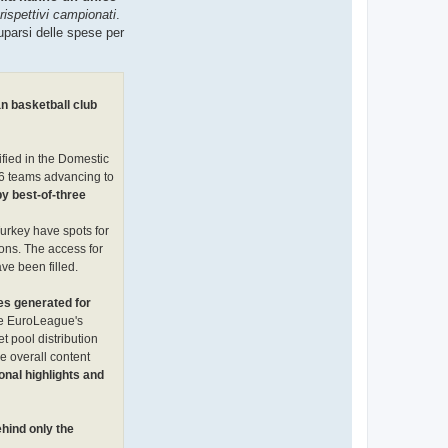
t
 rispettivi campionati
.
a
parsi delle spese per
L
u
x
8
5
n basketball club
fied in the Domestic
16 teams advancing to
by best-of-three
urkey have spots for
ons. The access for
ve been filled.
es generated for
he EuroLeague's
t pool distribution
e overall content
onal highlights and
hind only the