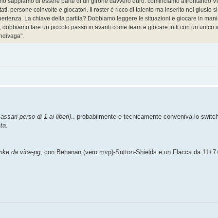
t'anno sappiamo di essere parte di un girone davvero duro: cominciamo affrontando V
ati, persone coinvolte e giocatori. Il roster è ricco di talento ma inserito nel giusto 
 esperienza. La chiave della partita? Dobbiamo leggere le situazioni e giocare in manie
, dobbiamo fare un piccolo passo in avanti come team e giocare tutti con un unico 
ndivaga".
assari perso di 1 ai liberi)
.. probabilmente e tecnicamente conveniva lo swit
ata
.
anke da vice-pg
, con Behanan (vero mvp)-Sutton-Shields e un Flacca da 11+7