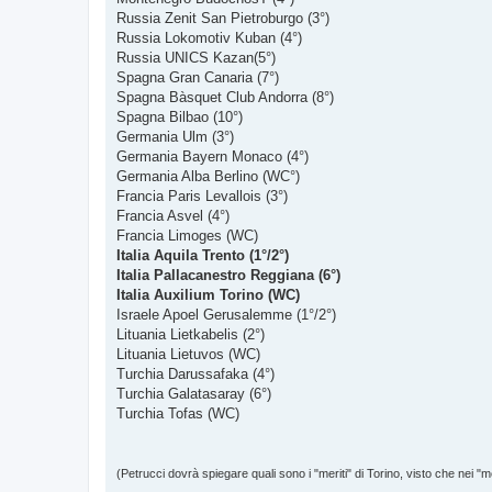
Russia Zenit San Pietroburgo (3°)
Russia Lokomotiv Kuban (4°)
Russia UNICS Kazan(5°)
Spagna Gran Canaria (7°)
Spagna Bàsquet Club Andorra (8°)
Spagna Bilbao (10°)
Germania Ulm (3°)
Germania Bayern Monaco (4°)
Germania Alba Berlino (WC°)
Francia Paris Levallois (3°)
Francia Asvel (4°)
Francia Limoges (WC)
Italia Aquila Trento (1°/2°)
Italia Pallacanestro Reggiana (6°)
Italia Auxilium Torino (WC)
Israele Apoel Gerusalemme (1°/2°)
Lituania Lietkabelis (2°)
Lituania Lietuvos (WC)
Turchia Darussafaka (4°)
Turchia Galatasaray (6°)
Turchia Tofas (WC)
(Petrucci dovrà spiegare quali sono i "meriti" di Torino, visto che nei "me