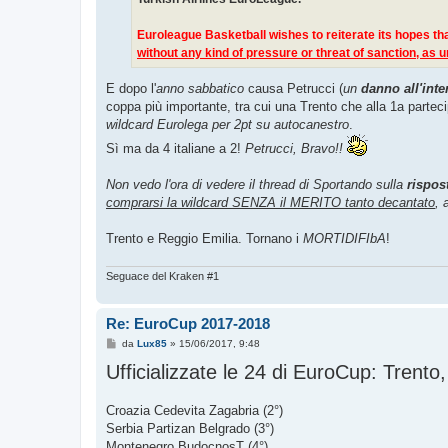
Euroleague Basketball wishes to reiterate its hopes that
without any kind of pressure or threat of sanction, as 
E dopo l'
anno sabbatico
causa Petrucci (
un
danno all'int
coppa più importante, tra cui una Trento che alla 1a partec
wildcard Eurolega per 2pt su autocanestro
.
Sì ma da 4 italiane a 2!
Petrucci, Bravo!!
Non vedo l'ora di vedere il thread di Sportando sulla
rispos
comprarsi la wildcard SENZA il MERITO tanto decantato
, 
Trento e Reggio Emilia. Tornano i
MORTIDIFIbA
!
Seguace del Kraken #1
Re: EuroCup 2017-2018
M
da
Lux85
»
15/06/2017, 9:48
e
Ufficializzate le 24 di EuroCup: Trento
s
s
a
g
Croazia Cedevita Zagabria (2°)
g
Serbia Partizan Belgrado (3°)
i
o
Montenegro BudocnosT (4°)