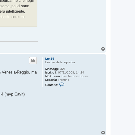
illeurbanne che negli
sistema, poi ci sono
ra intelligente,
intento, con una
T
o
p
Lux85
Leader della squadra
Messaggi:
321
ch Venezia-Reggio, ma
Iscritto il:
07/11/2008, 14:24
NBA Team:
San Antonio Spurs
Località:
Trentino
C
Contatta:
o
n
+4 (mvp Cavit)
t
a
t
t
a
L
u
x
8
5
T