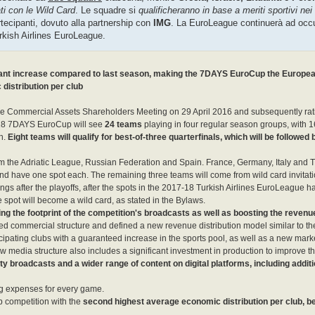
ti con le Wild Card
. Le squadre si
qualificheranno in base a meriti sportivi nei
rtecipanti, dovuto alla partnership con
IMG
. La EuroLeague continuerà ad occu
urkish Airlines EuroLeague.
ificant increase compared to last season, making the 7DAYS EuroCup the Europea
distribution per club
gue Commercial Assets Shareholders Meeting on 29 April 2016 and subsequently rati
18 7DAYS EuroCup will see
24 teams
playing in four regular season groups, with 
h.
Eight teams will qualify for best-of-three quarterfinals, which will be followed 
m the Adriatic League, Russian Federation and Spain. France, Germany, Italy and T
nd have one spot each. The remaining three teams will come from wild card invitati
gs after the playoffs, after the spots in the 2017-18 Turkish Airlines EuroLeague ha
 spot will become a wild card, as stated in the Bylaws.
ng the footprint of the competition's broadcasts as well as boosting the revenu
d commercial structure and defined a new revenue distribution model similar to t
ticipating clubs with a guaranteed increase in the sports pool, as well as a new marke
w media structure also includes a significant investment in production to improve th
ity broadcasts and a wider range of content on digital platforms, including additi
ing expenses for every game.
 competition with the
second highest average economic distribution per club, be