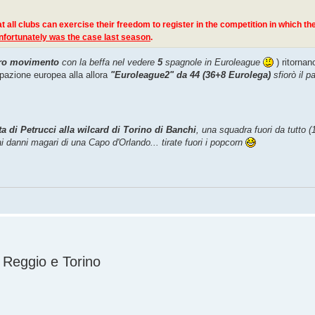
 all clubs can exercise their freedom to register in the competition in which th
unfortunately was the case last season
.
ero movimento
con la beffa nel vedere
5
spagnole in Euroleague
) ritornano
ipazione europea alla allora
"Euroleague2" da 44 (36+8 Eurolega)
sfiorò il p
ta di Petrucci alla wilcard di Torino di Banchi
, una squadra fuori da tutto (
ai danni magari di una Capo d'Orlando... tirate fuori i popcorn
, Reggio e Torino