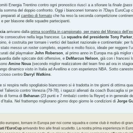
omiti Energia Trentino contro ogni pronostico riuscì a a sfiorare la
finale (pass
la somma del doppio confronto. Oggi i bianconeri tornano in 7Days EuroCup c
 preparati al
cambio di formato
che ha reso la seconda competizione continen
o e per blasone delle squadre partecipanti.
cia
arrivano dalla
prima sconfitta in campionato, per mano del Monaco dell’e
orie consecutive nella lega francese. La
squadra del presidente Tony Parker
no, è costruita per tornare i vertici del basket nazionale e continentale: per f
stato messo un roster completo, esperto e molto fisico, ideale per reggere l’u
icurati dal playmaker
John Roberson
, al primo anno in Europa ma già miglior 
guardia dalle spiccate doti offensive, e
DeMarcus Nelson
, già con i francesi 
 sono
Amine Noua
(secondo miglior realizzatore del team fino ad ora in stagi
lungo dinamico visto in Italia ad Avellino e con esperienze NBA. Sotto canestro 
occioso centro
Darryl Watkins
.
ira nello spogliatoio bianconero si è tradotta in tre giorni di ottima quali
del Taliercio contro Venezia (79-78), i ragazzi allenati da coach Buscaglia si p
to di forma di
Behanan
(23 punti e 7 rimbalzi contro la Reyer) e in generale d
Italia. Nel frattempo migliorano giorno dopo giorno le condizioni di
Jorge Gu
io europeo, tornare in Europa per noi come squadra e come club è motivo di grand
ati l'EuroCup
arrivando fino alle finali scudetto. La nostra prima esperienza in Eur