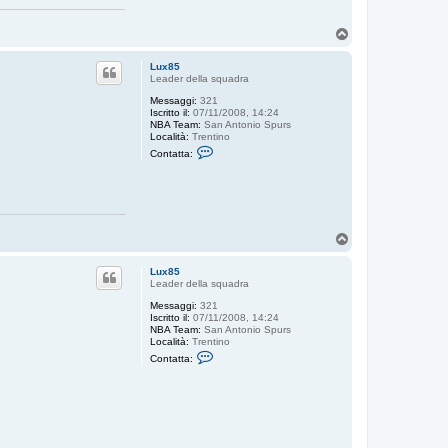
T
o
p
Lux85
Leader della squadra
Messaggi:
321
Iscritto il:
07/11/2008, 14:24
NBA Team:
San Antonio Spurs
Località:
Trentino
C
Contatta:
o
n
t
a
t
t
a
T
L
o
u
p
x
Lux85
8
Leader della squadra
5
Messaggi:
321
Iscritto il:
07/11/2008, 14:24
NBA Team:
San Antonio Spurs
Località:
Trentino
C
Contatta:
o
n
t
a
t
t
a