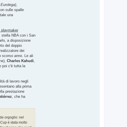
L
u
 Eurolega)
,
x
on sulle spalle
8
5
tale una
x playmaker
, stella NBA con i San
arlo, a disposizione
rto del doppio
realizzatore dei
lo scorso anno. Le ali
one),
Charles Kahudi
,
poi c'è tutta la
tà di lavoro negli
resentano alla prima
ella prestazione
tiérrez
, che ha
e orgoglio: nel
oCup è stata molto