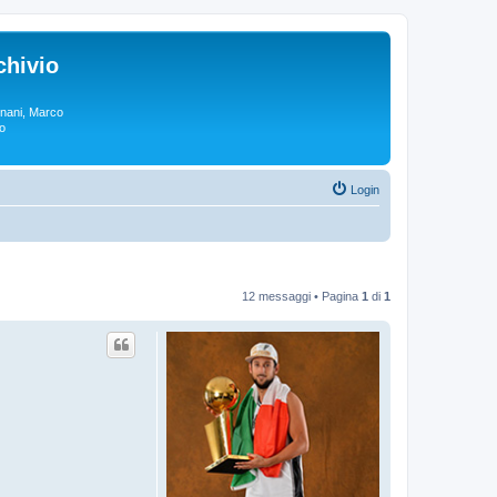
chivio
rgnani, Marco
lo
Login
12 messaggi • Pagina
1
di
1