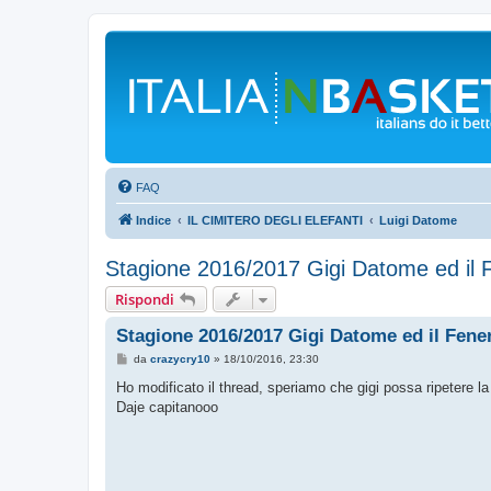
FAQ
Indice
IL CIMITERO DEGLI ELEFANTI
Luigi Datome
Stagione 2016/2017 Gigi Datome ed il F
Rispondi
Stagione 2016/2017 Gigi Datome ed il Fener
M
da
crazycry10
»
18/10/2016, 23:30
e
s
Ho modificato il thread, speriamo che gigi possa ripetere l
s
Daje capitanooo
a
g
g
i
o