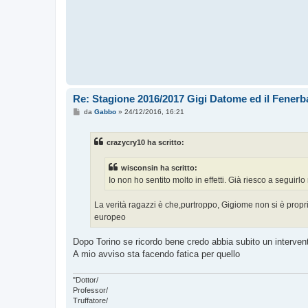
Re: Stagione 2016/2017 Gigi Datome ed il Fenerba
M
da
Gabbo
»
24/12/2016, 16:21
e
s
s
crazycry10 ha scritto:
a
g
g
wisconsin ha scritto:
i
o
Io non ho sentito molto in effetti. Già riesco a seguirl
La verità ragazzi è che,purtroppo, Gigiome non si è proprio
europeo
Dopo Torino se ricordo bene credo abbia subito un interven
A mio avviso sta facendo fatica per quello
"Dottor/
Professor/
Truffatore/