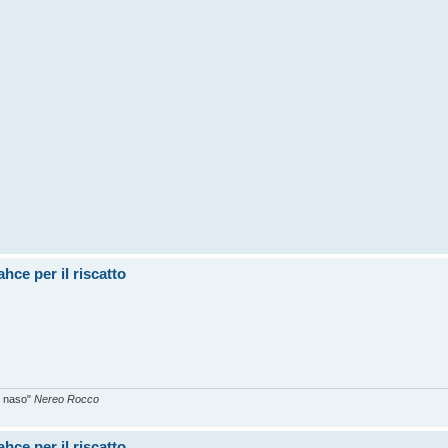
hce per il riscatto
el naso"
Nereo Rocco
hce per il riscatto