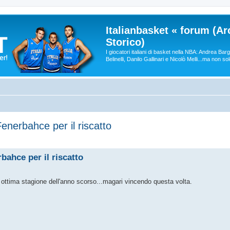
Italianbasket « forum (Ar
Storico)
I giocatori italiani di basket nella NBA: Andrea Ba
Belinelli, Danilo Gallinari e Nicolò Melli...ma non so
enerbahce per il riscatto
bahce per il riscatto
a ottima stagione dell'anno scorso...magari vincendo questa volta.