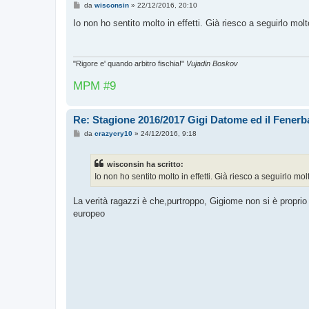
M
da
wisconsin
»
22/12/2016, 20:10
e
s
Io non ho sentito molto in effetti. Già riesco a seguirlo mol
s
a
g
g
i
"Rigore e' quando arbitro fischia!"
Vujadin Boskov
o
MPM #9
Re: Stagione 2016/2017 Gigi Datome ed il Fenerba
M
da
crazycry10
»
24/12/2016, 9:18
e
s
s
wisconsin ha scritto:
a
g
Io non ho sentito molto in effetti. Già riesco a seguirlo mo
g
i
o
La verità ragazzi è che,purtroppo, Gigiome non si è proprio r
europeo