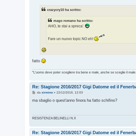
s
s
crazycry10 ha scritto:
a
g
g
mago romano ha scritto:
i
o
AHO, te stai a spreca'.
Fare un nuovo topic NO eh!
fatto
"L'uomo deve poter scegliere tra bene e male, anche se sceglie il male
Re: Stagione 2016/2017 Gigi Datome ed il Fenerba
M
da
sirmino
»
22/12/2016, 12:03
e
s
ma sbaglio o quest'anno finora ha fatto schifino?
s
a
g
g
i
RESISTENZA BELINELLI N.X
o
Re: Stagione 2016/2017 Gigi Datome ed il Fenerba