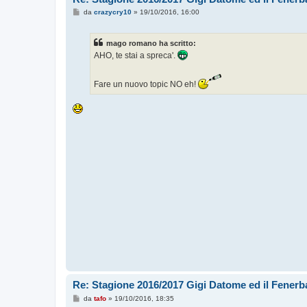
M
da
crazycry10
»
19/10/2016, 16:00
e
s
s
mago romano ha scritto:
a
g
AHO, te stai a spreca'.
g
i
o
Fare un nuovo topic NO eh!
Re: Stagione 2016/2017 Gigi Datome ed il Fenerba
M
da
tafo
»
19/10/2016, 18:35
e