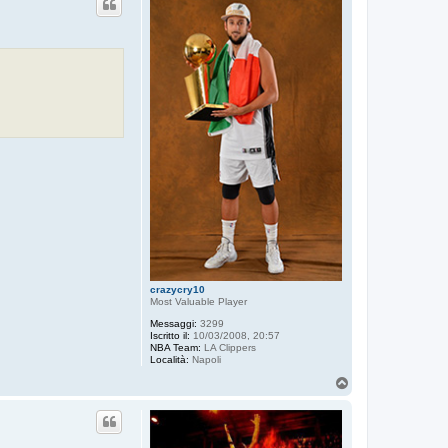
crazycry10
Most Valuable Player
Messaggi:
3299
Iscritto il:
10/03/2008, 20:57
NBA Team:
LA Clippers
Località:
Napoli
T
o
p