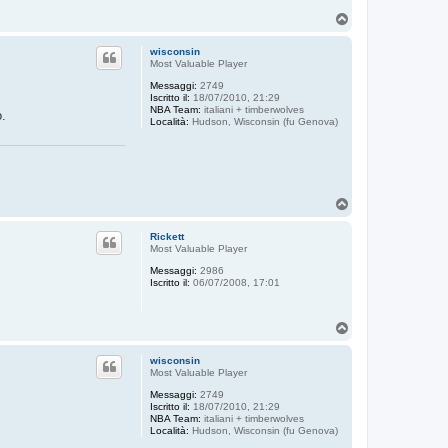
T
o
p
wisconsin
Most Valuable Player
Messaggi:
2749
Iscritto il:
18/07/2010, 21:29
NBA Team:
italiani + timberwolves
o.
Località:
Hudson, Wisconsin (fu Genova)
T
o
p
Rickett
Most Valuable Player
Messaggi:
2986
Iscritto il:
06/07/2008, 17:01
T
o
p
wisconsin
Most Valuable Player
Messaggi:
2749
Iscritto il:
18/07/2010, 21:29
NBA Team:
italiani + timberwolves
Località:
Hudson, Wisconsin (fu Genova)