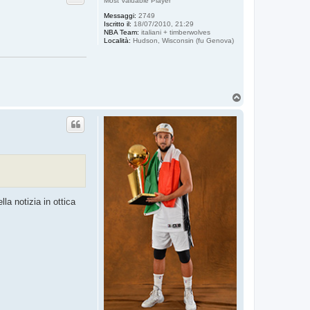
Most Valuable Player
Messaggi:
2749
Iscritto il:
18/07/2010, 21:29
NBA Team:
italiani + timberwolves
Località:
Hudson, Wisconsin (fu Genova)
T
o
p
la notizia in ottica