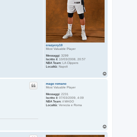
crazycry10
Most Valuable Player
Messaggi:
3299
Iscritto il:
10/03/2008, 20:57
NBA Team:
LA Clippers
Località:
Napoli
T
o
p
mago romano
Most Valuable Player
Messaggi:
2231
Iscritto il:
07/03/2009, 4:09
NBA Team:
il MAGO
Località:
Venezia e Roma
T
o
p