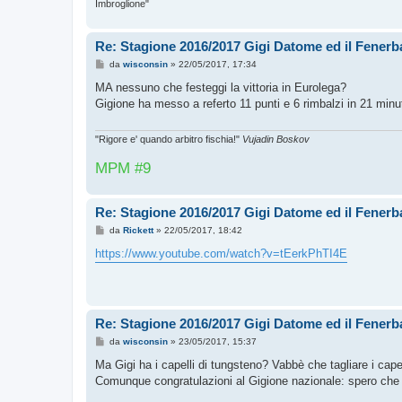
Imbroglione"
Re: Stagione 2016/2017 Gigi Datome ed il Fenerba
M
da
wisconsin
»
22/05/2017, 17:34
e
s
MA nessuno che festeggi la vittoria in Eurolega?
s
Gigione ha messo a referto 11 punti e 6 rimbalzi in 21 min
a
g
g
i
"Rigore e' quando arbitro fischia!"
Vujadin Boskov
o
MPM #9
Re: Stagione 2016/2017 Gigi Datome ed il Fenerba
M
da
Rickett
»
22/05/2017, 18:42
e
s
https://www.youtube.com/watch?v=tEerkPhTI4E
s
a
g
g
i
o
Re: Stagione 2016/2017 Gigi Datome ed il Fenerba
M
da
wisconsin
»
23/05/2017, 15:37
e
s
Ma Gigi ha i capelli di tungsteno? Vabbè che tagliare i capel
s
Comunque congratulazioni al Gigione nazionale: spero che q
a
g