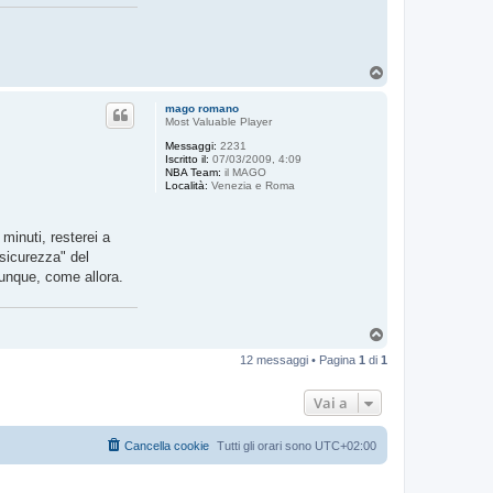
T
o
p
mago romano
Most Valuable Player
Messaggi:
2231
Iscritto il:
07/03/2009, 4:09
NBA Team:
il MAGO
Località:
Venezia e Roma
minuti, resterei a
"sicurezza" del
unque, come allora.
T
o
12 messaggi • Pagina
1
di
1
p
Vai a
Cancella cookie
Tutti gli orari sono
UTC+02:00