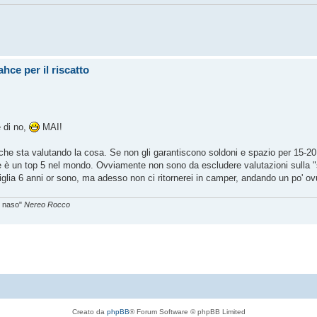
hce per il riscatto
 di no,
MAI!
 che sta valutando la cosa. Se non gli garantiscono soldoni e spazio per 15-20 
ore è un top 5 nel mondo. Ovviamente non sono da escludere valutazioni sulla 
lia 6 anni or sono, ma adesso non ci ritornerei in camper, andando un po' ov
el naso"
Nereo Rocco
Creato da
phpBB
® Forum Software © phpBB Limited