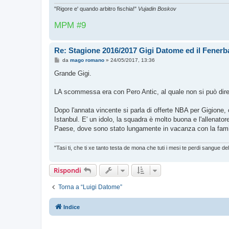
g
i
"Rigore e' quando arbitro fischia!"
Vujadin Boskov
o
MPM #9
Re: Stagione 2016/2017 Gigi Datome ed il Fenerba
M
da
mago romano
»
24/05/2017, 13:36
e
s
Grande Gigi.
s
a
g
LA scommessa era con Pero Antic, al quale non si può dire
g
i
o
Dopo l'annata vincente si parla di offerte NBA per Gigione,
Istanbul. E' un idolo, la squadra è molto buona e l'allenat
Paese, dove sono stato lungamente in vacanza con la famig
"Tasi ti, che ti xe tanto testa de mona che tuti i mesi te perdi sangue d
Rispondi
Torna a “Luigi Datome”
Indice