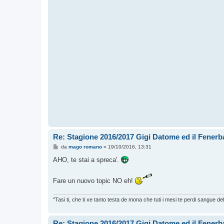
Re: Stagione 2016/2017 Gigi Datome ed il Fenerba
M
da
mago romano
»
19/10/2016, 13:31
e
s
AHO, te stai a spreca'.
s
a
g
Fare un nuovo topic NO eh!
g
i
o
"Tasi ti, che ti xe tanto testa de mona che tuti i mesi te perdi sangue d
Re: Stagione 2016/2017 Gigi Datome ed il Fenerba