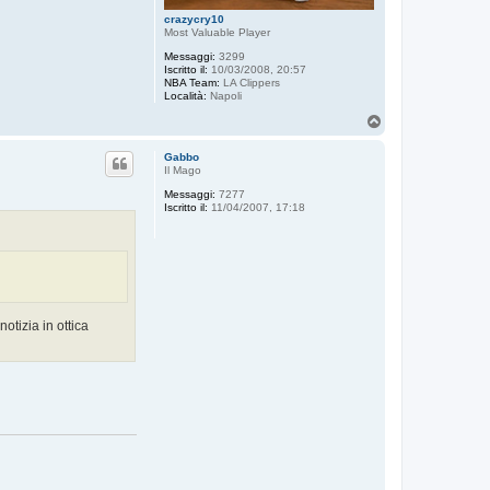
crazycry10
Most Valuable Player
Messaggi:
3299
Iscritto il:
10/03/2008, 20:57
NBA Team:
LA Clippers
Località:
Napoli
T
o
p
Gabbo
Il Mago
Messaggi:
7277
Iscritto il:
11/04/2007, 17:18
otizia in ottica