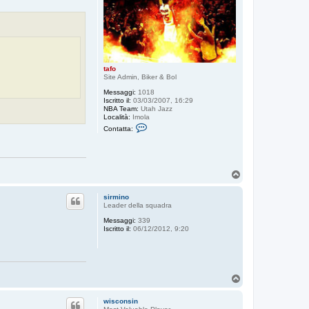
tafo
Site Admin, Biker & Bol
Messaggi:
1018
Iscritto il:
03/03/2007, 16:29
NBA Team:
Utah Jazz
Località:
Imola
C
Contatta:
o
n
t
a
t
T
t
o
a
t
p
sirmino
a
Leader della squadra
f
o
Messaggi:
339
Iscritto il:
06/12/2012, 9:20
T
o
p
wisconsin