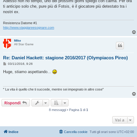
Adesso non ho tempo, uno dei prossimi giorni spiego con calma. Per ora
ti anticipo solo che, pure più di Fotsis, è il giocatore più detestato tra i
nostri ex.
Resistenza Datome #1
http://www.viaggiareesognare.com
Mike
All Star Game
Re: Daniel Hackett: stagione 2016/2017 (Olympiacos Pireo)
M
03/11/2016, 9:26
e
s
Huge, stiamo aspettando...
s
a
g
g
i
" La vita è quello che ti succede, mentre sei impegnato in altre cose"
o
Rispondi
8 messaggi • Pagina
1
di
1
Vai a
Indice
Cancella cookie
Tutti gli orari sono
UTC+02:00