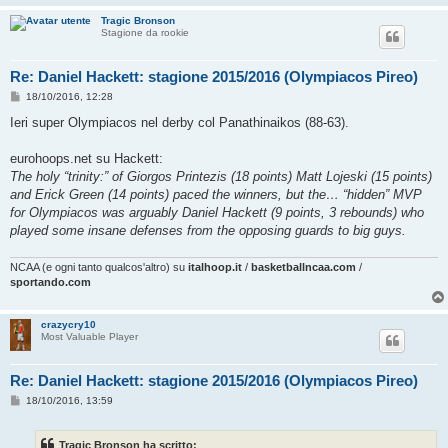
Tragic Bronson
Stagione da rookie
Re: Daniel Hackett: stagione 2015/2016 (Olympiacos Pireo)
M
18/10/2016, 12:28
e
s
Ieri super Olympiacos nel derby col Panathinaikos (88-63).
s
a
g
eurohoops.net su Hackett:
g
The holy “trinity:” of Giorgos Printezis (18 points) Matt Lojeski (15 points)
i
o
and Erick Green (14 points) paced the winners, but the… “hidden” MVP
for Olympiacos was arguably Daniel Hackett (9 points, 3 rebounds) who
played some insane defenses from the opposing guards to big guys.
NCAA (e ogni tanto qualcos'altro) su
italhoop.it
/
basketballncaa.com
/
sportando.com
crazycry10
Most Valuable Player
Re: Daniel Hackett: stagione 2015/2016 (Olympiacos Pireo)
M
18/10/2016, 13:59
e
s
s
Tragic Bronson ha scritto:
a