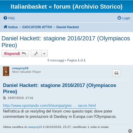
Italianbasket « forum (Archivio Storico)
FAQ
Login
Indice
GIOCATORI ATTIVI
Daniel Hackett
Daniel Hackett: stagione 2016/2017 (Olympiacos
Pireo)
Rispondi
8 messaggi • Pagina
1
di
1
crazycry10
Most Valuable Player
Daniel Hackett: stagione 2016/2017 (Olympiacos
Pireo)
M
15/07/2015, 17:41
e
s
http://www.sportando.com/it/europa/grec ... iacos.html
s
Nell'ottica di un restyling del forum creo questo topic dove poter
a
g
commentare le prestazioni di Daniboy in Europa con l'Olympiacos.
g
i
o
Ultima modifica di
crazycry10
il 18/10/2016, 23:27, modificato 1 volta in totale.