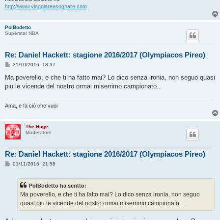
http://www.viaggiareesognare.com
PolBodetto
Superstar NBA
Re: Daniel Hackett: stagione 2016/2017 (Olympiacos Pireo)
M
31/10/2016, 18:37
e
s
Ma poverello, e che ti ha fatto mai? Lo dico senza ironia, non seguo quasi
s
piu le vicende del nostro ormai miserrimo campionato..
a
g
g
i
Ama, e fa ciò che vuoi
o
The Huge
Moderatore
Re: Daniel Hackett: stagione 2016/2017 (Olympiacos Pireo)
M
01/11/2016, 21:58
e
s
s
PolBodetto ha scritto:
a
g
Ma poverello, e che ti ha fatto mai? Lo dico senza ironia, non seguo
g
quasi piu le vicende del nostro ormai miserrimo campionato..
i
o