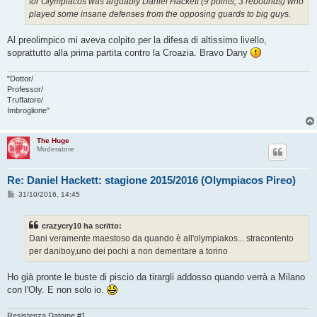
for Olympiacos was arguably Daniel Hackett (9 points, 3 rebounds) who
played some insane defenses from the opposing guards to big guys.
Al preolimpico mi aveva colpito per la difesa di altissimo livello,
soprattutto alla prima partita contro la Croazia. Bravo Dany
"Dottor/
Professor/
Truffatore/
Imbroglione"
The Huge
Moderatore
Re: Daniel Hackett: stagione 2015/2016 (Olympiacos Pireo)
M
31/10/2016, 14:45
e
s
s
crazycry10 ha scritto:
a
g
Dani veramente maestoso da quando è all'olympiakos... stracontento
g
per daniboy,uno dei pochi a non demeritare a torino
i
o
Ho già pronte le buste di piscio da tirargli addosso quando verrà a Milano
con l'Oly. E non solo io.
Resistenza Datome #1