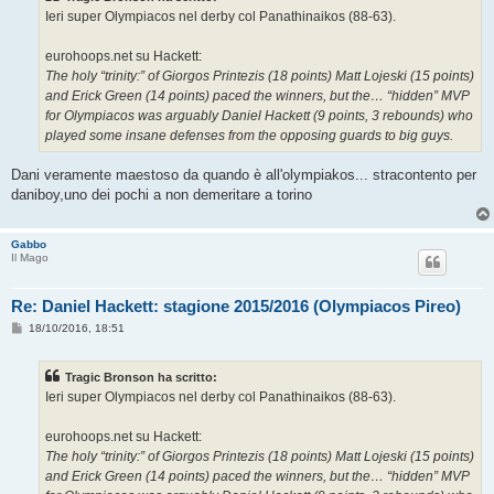
g
Ieri super Olympiacos nel derby col Panathinaikos (88-63).
g
i
o
eurohoops.net su Hackett:
The holy “trinity:” of Giorgos Printezis (18 points) Matt Lojeski (15 points)
and Erick Green (14 points) paced the winners, but the… “hidden” MVP
for Olympiacos was arguably Daniel Hackett (9 points, 3 rebounds) who
played some insane defenses from the opposing guards to big guys.
Dani veramente maestoso da quando è all'olympiakos... stracontento per
daniboy,uno dei pochi a non demeritare a torino
Gabbo
Il Mago
Re: Daniel Hackett: stagione 2015/2016 (Olympiacos Pireo)
M
18/10/2016, 18:51
e
s
s
Tragic Bronson ha scritto:
a
g
Ieri super Olympiacos nel derby col Panathinaikos (88-63).
g
i
o
eurohoops.net su Hackett:
The holy “trinity:” of Giorgos Printezis (18 points) Matt Lojeski (15 points)
and Erick Green (14 points) paced the winners, but the… “hidden” MVP