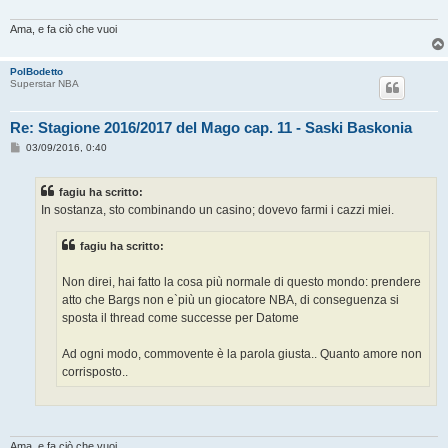
Ama, e fa ciò che vuoi
PolBodetto
Superstar NBA
Re: Stagione 2016/2017 del Mago cap. 11 - Saski Baskonia
M
03/09/2016, 0:40
e
s
s
fagiu ha scritto:
a
g
In sostanza, sto combinando un casino; dovevo farmi i cazzi miei.
g
i
o
fagiu ha scritto:
Non direi, hai fatto la cosa più normale di questo mondo: prendere
atto che Bargs non e`più un giocatore NBA, di conseguenza si
sposta il thread come successe per Datome
Ad ogni modo, commovente è la parola giusta.. Quanto amore non
corrisposto..
Ama, e fa ciò che vuoi