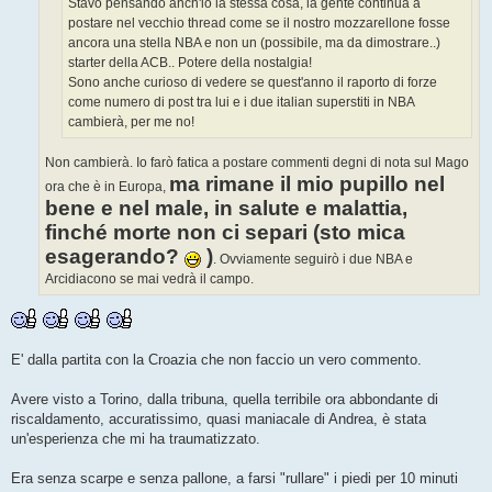
Stavo pensando anch'io la stessa cosa, la gente continua a
postare nel vecchio thread come se il nostro mozzarellone fosse
ancora una stella NBA e non un (possibile, ma da dimostrare..)
starter della ACB.. Potere della nostalgia!
Sono anche curioso di vedere se quest'anno il raporto di forze
come numero di post tra lui e i due italian superstiti in NBA
cambierà, per me no!
Non cambierà. Io farò fatica a postare commenti degni di nota sul Mago
ma rimane il mio pupillo nel
ora che è in Europa,
bene e nel male, in salute e malattia,
finché morte non ci separi (sto mica
esagerando?
)
. Ovviamente seguirò i due NBA e
Arcidiacono se mai vedrà il campo.
E' dalla partita con la Croazia che non faccio un vero commento.
Avere visto a Torino, dalla tribuna, quella terribile ora abbondante di
riscaldamento, accuratissimo, quasi maniacale di Andrea, è stata
un'esperienza che mi ha traumatizzato.
Era senza scarpe e senza pallone, a farsi "rullare" i piedi per 10 minuti