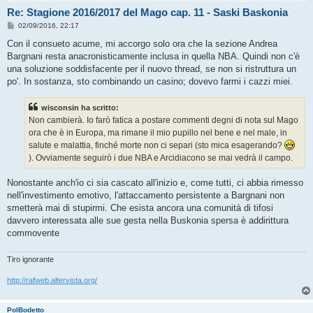
Re: Stagione 2016/2017 del Mago cap. 11 - Saski Baskonia
M
02/09/2016, 22:17
e
s
Con il consueto acume, mi accorgo solo ora che la sezione Andrea
s
Bargnani resta anacronisticamente inclusa in quella NBA. Quindi non c'è
a
g
una soluzione soddisfacente per il nuovo thread, se non si ristruttura un
g
po'. In sostanza, sto combinando un casino; dovevo farmi i cazzi miei.
i
o
wisconsin ha scritto:
Non cambierà. Io farò fatica a postare commenti degni di nota sul Mago
ora che è in Europa, ma rimane il mio pupillo nel bene e nel male, in
salute e malattia, finché morte non ci separi (sto mica esagerando?
). Ovviamente seguirò i due NBA e Arcidiacono se mai vedrà il campo.
Nonostante anch'io ci sia cascato all'inizio e, come tutti, ci abbia rimesso
nell'investimento emotivo, l'attaccamento persistente a Bargnani non
smetterà mai di stupirmi. Che esista ancora una comunità di tifosi
davvero interessata alle sue gesta nella Buskonia spersa è addirittura
commovente
Tiro ignorante
http://rafweb.altervista.org/
PolBodetto