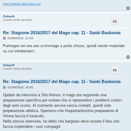
http://rafweb.altervista.org/
Ziolepr8
Leader della squadra
Re: Stagione 2016/2017 del Mago cap. 11 - Saski Baskonia
M
01/09/2016, 11:43
e
s
Purtroppo ieri era uno scrimmage a porte chiuse, quindi niente materiale
s
su cui intrattenerci.
a
g
g
i
Ziolepr8
o
Leader della squadra
Re: Stagione 2016/2017 del Mago cap. 11 - Saski Baskonia
M
01/09/2016, 16:45
e
s
Update da intervista a Sito Alonso: il mago sta seguendo una
s
preparazione specifica per evitare che si ripresentino i problemi cronici
a
g
degli anni scorsi. Al momento ancora senza contatti, quindi solo
g
preparazione atletica. Speriamo che l'inquietantissimo preparatore di
i
o
Vitoria faccia il miracolo.
Nella stessa intervista, ha detto che bargnani deve essere il faro che
faccia risplendere i suoi compagni