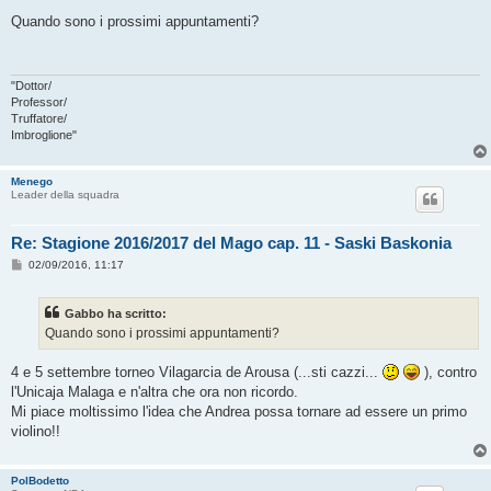
e
s
Quando sono i prossimi appuntamenti?
s
a
g
g
i
"Dottor/
o
Professor/
Truffatore/
Imbroglione"
Menego
Leader della squadra
Re: Stagione 2016/2017 del Mago cap. 11 - Saski Baskonia
M
02/09/2016, 11:17
e
s
s
Gabbo ha scritto:
a
g
Quando sono i prossimi appuntamenti?
g
i
o
4 e 5 settembre torneo Vilagarcia de Arousa (...sti cazzi...
), contro
l'Unicaja Malaga e n'altra che ora non ricordo.
Mi piace moltissimo l'idea che Andrea possa tornare ad essere un primo
violino!!
PolBodetto