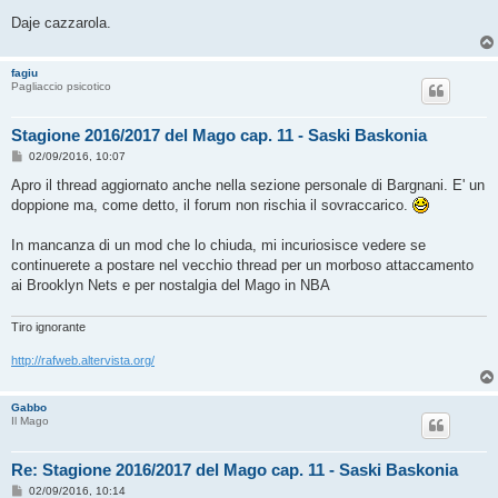
Daje cazzarola.
fagiu
Pagliaccio psicotico
Stagione 2016/2017 del Mago cap. 11 - Saski Baskonia
M
02/09/2016, 10:07
e
s
Apro il thread aggiornato anche nella sezione personale di Bargnani. E' un
s
doppione ma, come detto, il forum non rischia il sovraccarico.
a
g
g
In mancanza di un mod che lo chiuda, mi incuriosisce vedere se
i
o
continuerete a postare nel vecchio thread per un morboso attaccamento
ai Brooklyn Nets e per nostalgia del Mago in NBA
Tiro ignorante
http://rafweb.altervista.org/
Gabbo
Il Mago
Re: Stagione 2016/2017 del Mago cap. 11 - Saski Baskonia
M
02/09/2016, 10:14