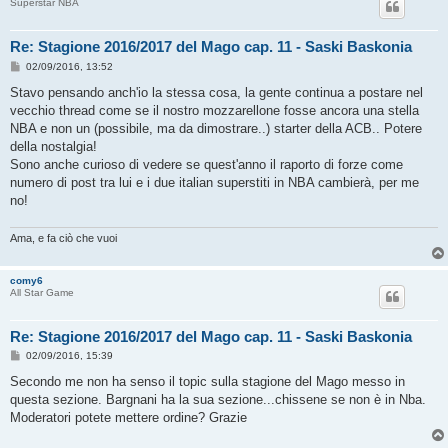
Superstar NBA
Re: Stagione 2016/2017 del Mago cap. 11 - Saski Baskonia
M
02/09/2016, 13:52
e
s
Stavo pensando anch'io la stessa cosa, la gente continua a postare nel
s
vecchio thread come se il nostro mozzarellone fosse ancora una stella
a
g
NBA e non un (possibile, ma da dimostrare..) starter della ACB.. Potere
g
della nostalgia!
i
o
Sono anche curioso di vedere se quest'anno il raporto di forze come
numero di post tra lui e i due italian superstiti in NBA cambierà, per me
no!
Ama, e fa ciò che vuoi
comy6
All Star Game
Re: Stagione 2016/2017 del Mago cap. 11 - Saski Baskonia
M
02/09/2016, 15:39
e
s
Secondo me non ha senso il topic sulla stagione del Mago messo in
s
questa sezione. Bargnani ha la sua sezione...chissene se non è in Nba.
a
g
Moderatori potete mettere ordine? Grazie
g
i