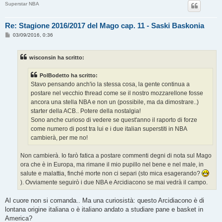
Superstar NBA
Re: Stagione 2016/2017 del Mago cap. 11 - Saski Baskonia
M
03/09/2016, 0:36
e
s
s
wisconsin ha scritto:
a
g
g
PolBodetto ha scritto:
i
o
Stavo pensando anch'io la stessa cosa, la gente continua a
postare nel vecchio thread come se il nostro mozzarellone fosse
ancora una stella NBA e non un (possibile, ma da dimostrare..)
starter della ACB.. Potere della nostalgia!
Sono anche curioso di vedere se quest'anno il raporto di forze
come numero di post tra lui e i due italian superstiti in NBA
cambierà, per me no!
Non cambierà. Io farò fatica a postare commenti degni di nota sul Mago
ora che è in Europa, ma rimane il mio pupillo nel bene e nel male, in
salute e malattia, finché morte non ci separi (sto mica esagerando?
). Ovviamente seguirò i due NBA e Arcidiacono se mai vedrà il campo.
Al cuore non si comanda.. Ma una curiosistà: questo Arcidiacono è di
lontana origine italiana o è italiano andato a studiare pane e basket in
America?