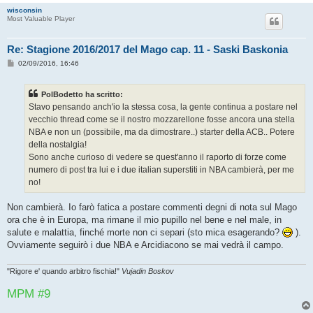
o
wisconsin
Most Valuable Player
Re: Stagione 2016/2017 del Mago cap. 11 - Saski Baskonia
M
02/09/2016, 16:46
e
s
s
PolBodetto ha scritto:
a
g
Stavo pensando anch'io la stessa cosa, la gente continua a postare nel
g
vecchio thread come se il nostro mozzarellone fosse ancora una stella
i
o
NBA e non un (possibile, ma da dimostrare..) starter della ACB.. Potere
della nostalgia!
Sono anche curioso di vedere se quest'anno il raporto di forze come
numero di post tra lui e i due italian superstiti in NBA cambierà, per me
no!
Non cambierà. Io farò fatica a postare commenti degni di nota sul Mago
ora che è in Europa, ma rimane il mio pupillo nel bene e nel male, in
salute e malattia, finché morte non ci separi (sto mica esagerando?
).
Ovviamente seguirò i due NBA e Arcidiacono se mai vedrà il campo.
"Rigore e' quando arbitro fischia!"
Vujadin Boskov
MPM #9