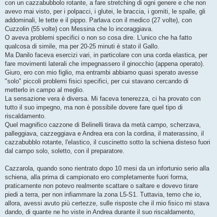
con un cazzabubbolo rotante, a fare stretching di ogni genere e che non
avevo mai visto, per i polpacci, i glutei, le braccia, i gomiti, le spalle, gli
addominali, le tette e il pippo. Parlava con il medico (27 volte), con
Cuzzolin (55 volte) con Messina che lo incoraggiava.
O aveva problemi specifici o non so cosa dire. L'unico che ha fatto
qualcosa di simile, ma per 20-25 minuti è stato il Gallo.
Ma Danilo faceva esercizi vari, in particolare con una corda elastica, per
fare movimenti laterali che impegnassero il ginocchio (appena operato).
Giuro, ero con mio figlio, ma entrambi abbiamo quasi sperato avesse
"solo" piccoli problemi fisici specifici, per cui stavano cercando di
metterlo in campo al meglio.
La sensazione vera è diversa. Mi faceva tenerezza, ci ha provato con
tutto il suo impegno, ma non è possibile dovere fare quel tipo di
riscaldamento.
Quel magnifico cazzone di Belinelli tirava da metà campo, scherzava,
palleggiava, cazzeggiava e Andrea era con la cordina, il materassino, il
cazzabubblo rotante, l'elastico, il cuscinetto sotto la schiena disteso fuori
dal campo solo, soletto, con il preparatore.
Cazzarola, quando sono rientrato dopo 10 mesi da un infortunio serio alla
schiena, alla prima di campionato ero completamente fuori forma,
praticamente non potevo realmente scattare o saltare e dovevo tirare
piedi a terra, per non infiammare la zona L5-S1. Tuttavia, temo che io,
allora, avessi avuto più certezze, sulle risposte che il mio fisico mi stava
dando, di quante ne ho viste in Andrea durante il suo riscaldamento,