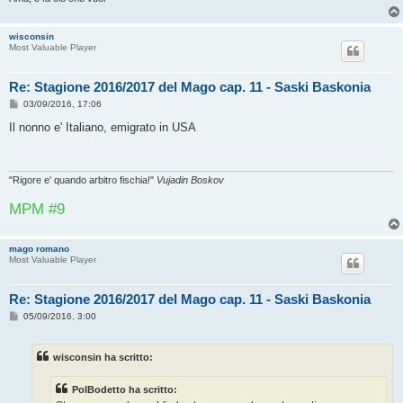
wisconsin
Most Valuable Player
Re: Stagione 2016/2017 del Mago cap. 11 - Saski Baskonia
M
03/09/2016, 17:06
e
s
Il nonno e' Italiano, emigrato in USA
s
a
g
g
i
"Rigore e' quando arbitro fischia!"
Vujadin Boskov
o
MPM #9
mago romano
Most Valuable Player
Re: Stagione 2016/2017 del Mago cap. 11 - Saski Baskonia
M
05/09/2016, 3:00
e
s
s
wisconsin ha scritto:
a
g
g
PolBodetto ha scritto:
i
o