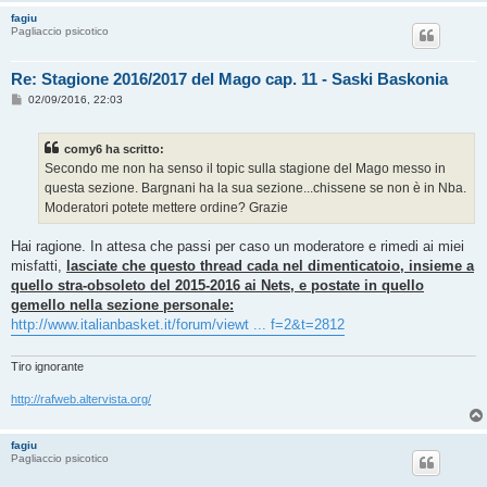
fagiu
Pagliaccio psicotico
Re: Stagione 2016/2017 del Mago cap. 11 - Saski Baskonia
M
02/09/2016, 22:03
e
s
s
comy6 ha scritto:
a
g
Secondo me non ha senso il topic sulla stagione del Mago messo in
g
questa sezione. Bargnani ha la sua sezione...chissene se non è in Nba.
i
o
Moderatori potete mettere ordine? Grazie
Hai ragione. In attesa che passi per caso un moderatore e rimedi ai miei
misfatti,
lasciate che questo thread cada nel dimenticatoio, insieme a
quello stra-obsoleto del 2015-2016 ai Nets, e postate in quello
gemello nella sezione personale:
http://www.italianbasket.it/forum/viewt ... f=2&t=2812
Tiro ignorante
http://rafweb.altervista.org/
fagiu
Pagliaccio psicotico