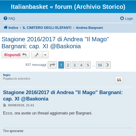
Italianbasket « forum (Archivio Storico)
FAQ
Login
Indice
IL CIMITERO DEGLI ELEFANTI
Andrea Bargnani
Stagione 2016/2017 di Andrea "Il Mago"
Bargnani: cap. XI @Baskonia
Rispondi
Pagina
1
di
56
1
2
3
4
5
56
Prossimo
837 messaggi
…
fagiu
Pagliaccio psicotico
Stagione 2016/2017 di Andrea "Il Mago" Bargnani:
cap. XI @Baskonia
M
30/08/2016, 21:41
e
s
Ecco, ora avete un thread aggiornato per Bargnani.
s
a
g
g
i
Tiro ignorante
o