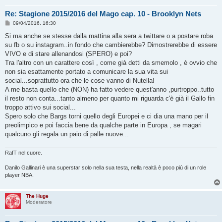
Re: Stagione 2015/2016 del Mago cap. 10 - Brooklyn Nets
M
09/04/2016, 16:30
e
s
Si ma anche se stesse dalla mattina alla sera a twittare o a postare roba
s
su fb o su instagram..in fondo che cambierebbe? Dimostrerebbe di essere
a
g
VIVO e di stare allenandosi (SPERO) e poi?
g
Tra l'altro con un carattere così , come già detti da smemolo , è ovvio che
i
o
non sia esattamente portato a comunicare la sua vita sui
social...soprattutto ora che le cose vanno di Nutella!
A me basta quello che (NON) ha fatto vedere quest'anno ,purtroppo..tutto
il resto non conta...tanto almeno per quanto mi riguarda c'è già il Gallo fin
troppo attivo sui social...
Spero solo che Bargs torni quello degli Europei e ci dia una mano per il
preolimpico e poi faccia bene da qualche parte in Europa , se magari
qualcuno gli regala un paio di palle nuove...
RafT nel cuore.
Danilo Gallinari è una superstar solo nella sua testa, nella realtà è poco più di un role
player NBA.
The Huge
Moderatore