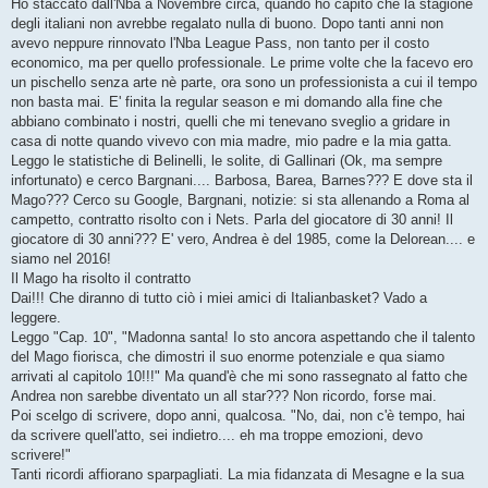
s
Ho staccato dall'Nba a Novembre circa, quando ho capito che la stagione
s
degli italiani non avrebbe regalato nulla di buono. Dopo tanti anni non
a
g
avevo neppure rinnovato l'Nba League Pass, non tanto per il costo
g
economico, ma per quello professionale. Le prime volte che la facevo ero
i
o
un pischello senza arte nè parte, ora sono un professionista a cui il tempo
non basta mai. E' finita la regular season e mi domando alla fine che
abbiano combinato i nostri, quelli che mi tenevano sveglio a gridare in
casa di notte quando vivevo con mia madre, mio padre e la mia gatta.
Leggo le statistiche di Belinelli, le solite, di Gallinari (Ok, ma sempre
infortunato) e cerco Bargnani.... Barbosa, Barea, Barnes??? E dove sta il
Mago??? Cerco su Google, Bargnani, notizie: si sta allenando a Roma al
campetto, contratto risolto con i Nets. Parla del giocatore di 30 anni! Il
giocatore di 30 anni??? E' vero, Andrea è del 1985, come la Delorean.... e
siamo nel 2016!
Il Mago ha risolto il contratto
Dai!!! Che diranno di tutto ciò i miei amici di Italianbasket? Vado a
leggere.
Leggo "Cap. 10", "Madonna santa! Io sto ancora aspettando che il talento
del Mago fiorisca, che dimostri il suo enorme potenziale e qua siamo
arrivati al capitolo 10!!!" Ma quand'è che mi sono rassegnato al fatto che
Andrea non sarebbe diventato un all star??? Non ricordo, forse mai.
Poi scelgo di scrivere, dopo anni, qualcosa. "No, dai, non c'è tempo, hai
da scrivere quell'atto, sei indietro.... eh ma troppe emozioni, devo
scrivere!"
Tanti ricordi affiorano sparpagliati. La mia fidanzata di Mesagne e la sua