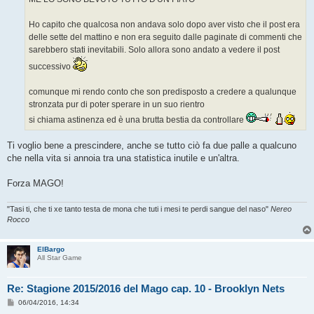
g
i
o
Ho capito che qualcosa non andava solo dopo aver visto che il post era
delle sette del mattino e non era seguito dalle paginate di commenti che
sarebbero stati inevitabili. Solo allora sono andato a vedere il post
successivo
comunque mi rendo conto che son predisposto a credere a qualunque
stronzata pur di poter sperare in un suo rientro
si chiama astinenza ed è una brutta bestia da controllare
Ti voglio bene a prescindere, anche se tutto ciò fa due palle a qualcuno
che nella vita si annoia tra una statistica inutile e un'altra.
Forza MAGO!
"Tasi ti, che ti xe tanto testa de mona che tuti i mesi te perdi sangue del naso"
Nereo
Rocco
ElBargo
All Star Game
Re: Stagione 2015/2016 del Mago cap. 10 - Brooklyn Nets
M
06/04/2016, 14:34
e