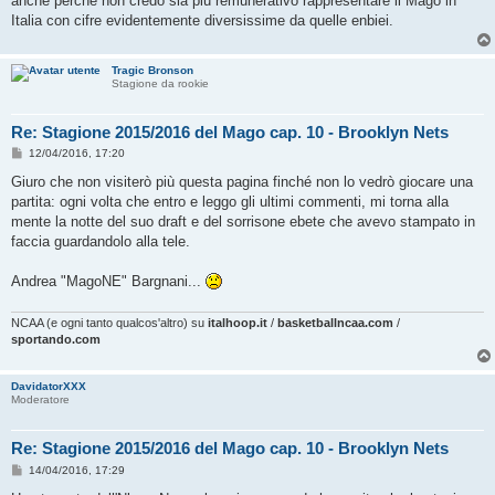
anche perchè non credo sia più remunerativo rappresentare il Mago in
Italia con cifre evidentemente diversissime da quelle enbiei.
Tragic Bronson
Stagione da rookie
Re: Stagione 2015/2016 del Mago cap. 10 - Brooklyn Nets
M
12/04/2016, 17:20
e
s
Giuro che non visiterò più questa pagina finché non lo vedrò giocare una
s
partita: ogni volta che entro e leggo gli ultimi commenti, mi torna alla
a
g
mente la notte del suo draft e del sorrisone ebete che avevo stampato in
g
faccia guardandolo alla tele.
i
o
Andrea "MagoNE" Bargnani...
NCAA (e ogni tanto qualcos'altro) su
italhoop.it
/
basketballncaa.com
/
sportando.com
DavidatorXXX
Moderatore
Re: Stagione 2015/2016 del Mago cap. 10 - Brooklyn Nets
M
14/04/2016, 17:29
e