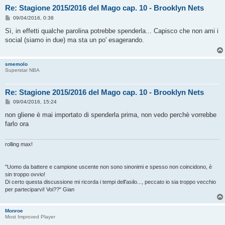
Re: Stagione 2015/2016 del Mago cap. 10 - Brooklyn Nets
M
09/04/2016, 0:38
e
s
Sì, in effetti qualche parolina potrebbe spenderla... Capisco che non ami i
s
social (siamo in due) ma sta un po' esagerando.
a
g
g
i
smemolo
o
Superstar NBA
Re: Stagione 2015/2016 del Mago cap. 10 - Brooklyn Nets
M
09/04/2016, 15:24
e
s
non gliene è mai importato di spenderla prima, non vedo perchè vorrebbe
s
farlo ora
a
g
g
i
rolling max!
o
"Uomo da battere e campione uscente non sono sinonimi e spesso non coincidono, è
sin troppo ovvio!
Di certo questa discussione mi ricorda i tempi dell'asilo..., peccato io sia troppo vecchio
per parteciparvi! Voi??" Gian
Monroe
Most Improved Player