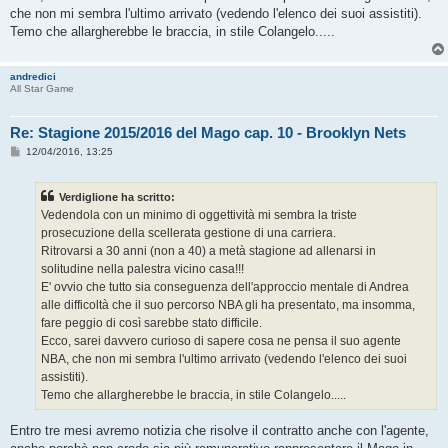
che non mi sembra l'ultimo arrivato (vedendo l'elenco dei suoi assistiti).
Temo che allargherebbe le braccia, in stile Colangelo.....
andredici
All Star Game
Re: Stagione 2015/2016 del Mago cap. 10 - Brooklyn Nets
M
12/04/2016, 13:25
e
s
s
Verdiglione ha scritto:
a
g
Vedendola con un minimo di oggettività mi sembra la triste
g
prosecuzione della scellerata gestione di una carriera.
i
o
Ritrovarsi a 30 anni (non a 40) a metà stagione ad allenarsi in
solitudine nella palestra vicino casa!!!
E' ovvio che tutto sia conseguenza dell'approccio mentale di Andrea
alle difficoltà che il suo percorso NBA gli ha presentato, ma insomma,
fare peggio di così sarebbe stato difficile.
Ecco, sarei davvero curioso di sapere cosa ne pensa il suo agente
NBA, che non mi sembra l'ultimo arrivato (vedendo l'elenco dei suoi
assistiti).
Temo che allargherebbe le braccia, in stile Colangelo.....
Entro tre mesi avremo notizia che risolve il contratto anche con l'agente,