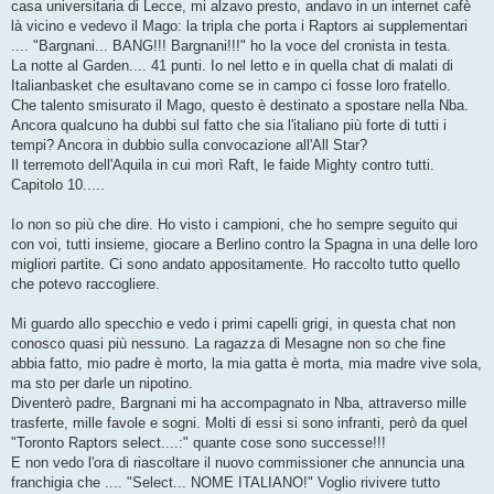
casa universitaria di Lecce, mi alzavo presto, andavo in un internet cafè
là vicino e vedevo il Mago: la tripla che porta i Raptors ai supplementari
.... "Bargnani... BANG!!! Bargnani!!!" ho la voce del cronista in testa.
La notte al Garden.... 41 punti. Io nel letto e in quella chat di malati di
Italianbasket che esultavano come se in campo ci fosse loro fratello.
Che talento smisurato il Mago, questo è destinato a spostare nella Nba.
Ancora qualcuno ha dubbi sul fatto che sia l'italiano più forte di tutti i
tempi? Ancora in dubbio sulla convocazione all'All Star?
Il terremoto dell'Aquila in cui morì Raft, le faide Mighty contro tutti.
Capitolo 10.....
Io non so più che dire. Ho visto i campioni, che ho sempre seguito qui
con voi, tutti insieme, giocare a Berlino contro la Spagna in una delle loro
migliori partite. Ci sono andato appositamente. Ho raccolto tutto quello
che potevo raccogliere.
Mi guardo allo specchio e vedo i primi capelli grigi, in questa chat non
conosco quasi più nessuno. La ragazza di Mesagne non so che fine
abbia fatto, mio padre è morto, la mia gatta è morta, mia madre vive sola,
ma sto per darle un nipotino.
Diventerò padre, Bargnani mi ha accompagnato in Nba, attraverso mille
trasferte, mille favole e sogni. Molti di essi si sono infranti, però da quel
"Toronto Raptors select....:" quante cose sono successe!!!
E non vedo l'ora di riascoltare il nuovo commissioner che annuncia una
franchigia che .... "Select... NOME ITALIANO!" Voglio rivivere tutto