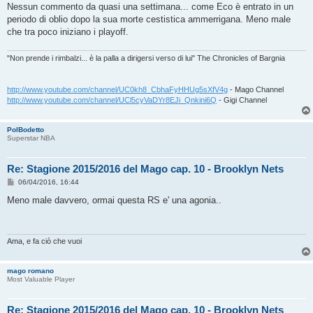
s
Nessun commento da quasi una settimana... come Eco è entrato in un
s
periodo di oblio dopo la sua morte cestistica ammerrigana. Meno male
a
g
che tra poco iniziano i playoff.
g
i
o
"Non prende i rimbalzi... è la palla a dirigersi verso di lui" The Chronicles of Bargnia
http://www.youtube.com/channel/UC0kh8_CbhaFyHHUg5sXfV4g
- Mago Channel
http://www.youtube.com/channel/UCl5cyVaDYr8EJi_Qnkini6Q
- Gigi Channel
PolBodetto
Superstar NBA
Re: Stagione 2015/2016 del Mago cap. 10 - Brooklyn Nets
M
06/04/2016, 16:44
e
s
Meno male davvero, ormai questa RS e' una agonia..
s
a
g
g
i
Ama, e fa ciò che vuoi
o
mago romano
Most Valuable Player
Re: Stagione 2015/2016 del Mago cap. 10 - Brooklyn Nets