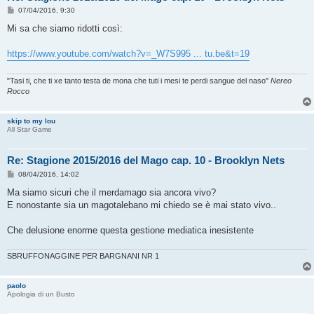
M
07/04/2016, 9:30
e
s
Mi sa che siamo ridotti così:
s
a
g
https://www.youtube.com/watch?v=_W7S995 ... tu.be&t=19
g
i
o
"Tasi ti, che ti xe tanto testa de mona che tuti i mesi te perdi sangue del naso"
Nereo
Rocco
skip to my lou
All Star Game
Re: Stagione 2015/2016 del Mago cap. 10 - Brooklyn Nets
M
08/04/2016, 14:02
e
s
Ma siamo sicuri che il merdamago sia ancora vivo?
s
E nonostante sia un magotalebano mi chiedo se è mai stato vivo..
a
g
g
Che delusione enorme questa gestione mediatica inesistente
i
o
SBRUFFONAGGINE PER BARGNANI NR 1
paolo
Apologia di un Busto