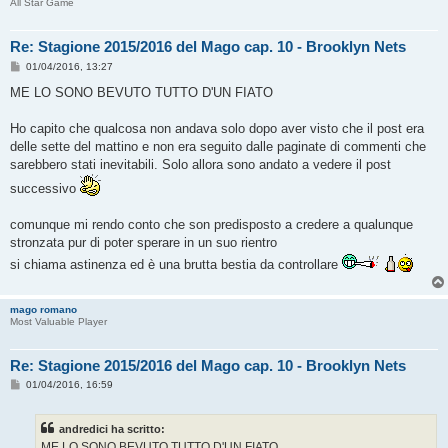
All Star Game
Re: Stagione 2015/2016 del Mago cap. 10 - Brooklyn Nets
M
01/04/2016, 13:27
e
s
ME LO SONO BEVUTO TUTTO D'UN FIATO
s
a
g
Ho capito che qualcosa non andava solo dopo aver visto che il post era
g
delle sette del mattino e non era seguito dalle paginate di commenti che
i
o
sarebbero stati inevitabili. Solo allora sono andato a vedere il post
successivo
comunque mi rendo conto che son predisposto a credere a qualunque
stronzata pur di poter sperare in un suo rientro
si chiama astinenza ed è una brutta bestia da controllare
mago romano
Most Valuable Player
Re: Stagione 2015/2016 del Mago cap. 10 - Brooklyn Nets
M
01/04/2016, 16:59
e
s
s
andredici ha scritto:
a
g
ME LO SONO BEVUTO TUTTO D'UN FIATO