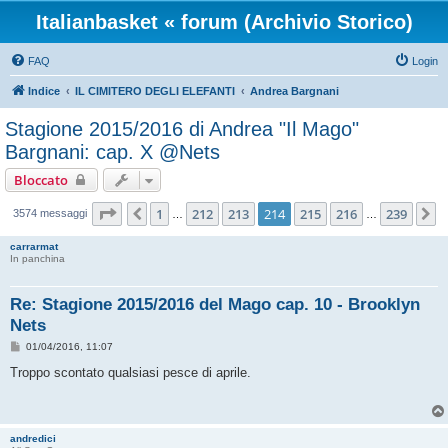
Italianbasket « forum (Archivio Storico)
FAQ
Login
Indice
IL CIMITERO DEGLI ELEFANTI
Andrea Bargnani
Stagione 2015/2016 di Andrea "Il Mago"
Bargnani: cap. X @Nets
Bloccato
Pagina
214
di
239
1
212
213
214
215
216
239
Precedente
P
3574 messaggi
…
…
carrarmat
In panchina
Re: Stagione 2015/2016 del Mago cap. 10 - Brooklyn
Nets
M
01/04/2016, 11:07
e
s
Troppo scontato qualsiasi pesce di aprile.
s
a
g
g
i
andredici
o