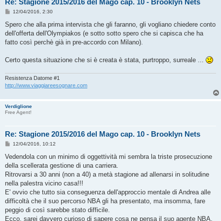
Re: Stagione 2015/2016 del Mago cap. 10 - Brooklyn Nets
M
12/04/2016, 2:30
e
s
Spero che alla prima intervista che gli faranno, gli vogliano chiedere conto
s
dell'offerta dell'Olympiakos (e sotto sotto spero che si capisca che ha
a
g
fatto così perchè già in pre-accordo con Milano).
g
i
o
Certo questa situazione che si è creata è stata, purtroppo, surreale ...
Resistenza Datome #1
http://www.viaggiareesognare.com
Verdiglione
Free Agent!
Re: Stagione 2015/2016 del Mago cap. 10 - Brooklyn Nets
M
12/04/2016, 10:12
e
s
Vedendola con un minimo di oggettività mi sembra la triste prosecuzione
s
della scellerata gestione di una carriera.
a
g
Ritrovarsi a 30 anni (non a 40) a metà stagione ad allenarsi in solitudine
g
nella palestra vicino casa!!!
i
o
E' ovvio che tutto sia conseguenza dell'approccio mentale di Andrea alle
difficoltà che il suo percorso NBA gli ha presentato, ma insomma, fare
peggio di così sarebbe stato difficile.
Ecco, sarei davvero curioso di sapere cosa ne pensa il suo agente NBA,