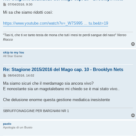
M
07/04/2016, 9:30
e
s
Mi sa che siamo ridotti così:
s
a
g
https://www.youtube.com/watch?v=_W7S995 ... tu.be&t=19
g
i
o
"Tasi ti, che ti xe tanto testa de mona che tuti i mesi te perdi sangue del naso"
Nereo
Rocco
skip to my lou
All Star Game
Re: Stagione 2015/2016 del Mago cap. 10 - Brooklyn Nets
M
08/04/2016, 14:02
e
s
Ma siamo sicuri che il merdamago sia ancora vivo?
s
E nonostante sia un magotalebano mi chiedo se è mai stato vivo..
a
g
g
Che delusione enorme questa gestione mediatica inesistente
i
o
SBRUFFONAGGINE PER BARGNANI NR 1
paolo
Apologia di un Busto