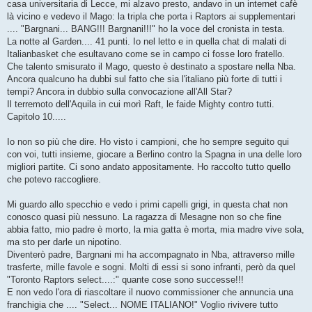
casa universitaria di Lecce, mi alzavo presto, andavo in un internet cafè
là vicino e vedevo il Mago: la tripla che porta i Raptors ai supplementari
.... "Bargnani... BANG!!! Bargnani!!!" ho la voce del cronista in testa.
La notte al Garden.... 41 punti. Io nel letto e in quella chat di malati di
Italianbasket che esultavano come se in campo ci fosse loro fratello.
Che talento smisurato il Mago, questo è destinato a spostare nella Nba.
Ancora qualcuno ha dubbi sul fatto che sia l'italiano più forte di tutti i
tempi? Ancora in dubbio sulla convocazione all'All Star?
Il terremoto dell'Aquila in cui morì Raft, le faide Mighty contro tutti.
Capitolo 10.....
Io non so più che dire. Ho visto i campioni, che ho sempre seguito qui
con voi, tutti insieme, giocare a Berlino contro la Spagna in una delle loro
migliori partite. Ci sono andato appositamente. Ho raccolto tutto quello
che potevo raccogliere.
Mi guardo allo specchio e vedo i primi capelli grigi, in questa chat non
conosco quasi più nessuno. La ragazza di Mesagne non so che fine
abbia fatto, mio padre è morto, la mia gatta è morta, mia madre vive sola,
ma sto per darle un nipotino.
Diventerò padre, Bargnani mi ha accompagnato in Nba, attraverso mille
trasferte, mille favole e sogni. Molti di essi si sono infranti, però da quel
"Toronto Raptors select....:" quante cose sono successe!!!
E non vedo l'ora di riascoltare il nuovo commissioner che annuncia una
franchigia che .... "Select... NOME ITALIANO!" Voglio rivivere tutto