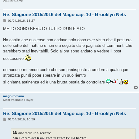
All Star Game
Re: Stagione 2015/2016 del Mago cap. 10 - Brooklyn Nets
M
01/04/2016, 13:27
e
s
ME LO SONO BEVUTO TUTTO D'UN FIATO
s
a
g
Ho capito che qualcosa non andava solo dopo aver visto che il post era
g
delle sette del mattino e non era seguito dalle paginate di commenti che
i
o
sarebbero stati inevitabili. Solo allora sono andato a vedere il post
successivo
comunque mi rendo conto che son predisposto a credere a qualunque
stronzata pur di poter sperare in un suo rientro
si chiama astinenza ed è una brutta bestia da controllare
mago romano
Most Valuable Player
Re: Stagione 2015/2016 del Mago cap. 10 - Brooklyn Nets
M
01/04/2016, 16:59
e
s
s
andredici ha scritto:
a
g
ME LO SONO BEVUTO TUTTO D'UN FIATO