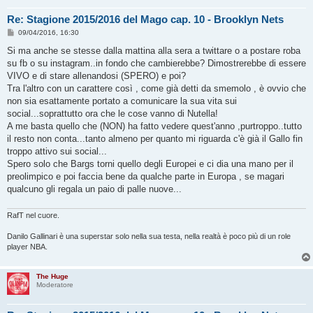
Re: Stagione 2015/2016 del Mago cap. 10 - Brooklyn Nets
M
09/04/2016, 16:30
e
s
Si ma anche se stesse dalla mattina alla sera a twittare o a postare roba
s
su fb o su instagram..in fondo che cambierebbe? Dimostrerebbe di essere
a
g
VIVO e di stare allenandosi (SPERO) e poi?
g
Tra l'altro con un carattere così , come già detti da smemolo , è ovvio che
i
o
non sia esattamente portato a comunicare la sua vita sui
social...soprattutto ora che le cose vanno di Nutella!
A me basta quello che (NON) ha fatto vedere quest'anno ,purtroppo..tutto
il resto non conta...tanto almeno per quanto mi riguarda c'è già il Gallo fin
troppo attivo sui social...
Spero solo che Bargs torni quello degli Europei e ci dia una mano per il
preolimpico e poi faccia bene da qualche parte in Europa , se magari
qualcuno gli regala un paio di palle nuove...
RafT nel cuore.
Danilo Gallinari è una superstar solo nella sua testa, nella realtà è poco più di un role
player NBA.
The Huge
Moderatore