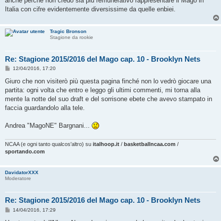
anche perchè non credo sia più remunerativo rappresentare il Mago in
Italia con cifre evidentemente diversissime da quelle enbiei.
Tragic Bronson
Stagione da rookie
Re: Stagione 2015/2016 del Mago cap. 10 - Brooklyn Nets
M
12/04/2016, 17:20
e
s
Giuro che non visiterò più questa pagina finché non lo vedrò giocare una
s
partita: ogni volta che entro e leggo gli ultimi commenti, mi torna alla
a
g
mente la notte del suo draft e del sorrisone ebete che avevo stampato in
g
faccia guardandolo alla tele.
i
o
Andrea "MagoNE" Bargnani...
NCAA (e ogni tanto qualcos'altro) su
italhoop.it
/
basketballncaa.com
/
sportando.com
DavidatorXXX
Moderatore
Re: Stagione 2015/2016 del Mago cap. 10 - Brooklyn Nets
M
14/04/2016, 17:29
e