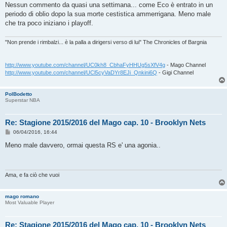
s
Nessun commento da quasi una settimana... come Eco è entrato in un
s
periodo di oblio dopo la sua morte cestistica ammerrigana. Meno male
a
g
che tra poco iniziano i playoff.
g
i
o
"Non prende i rimbalzi... è la palla a dirigersi verso di lui" The Chronicles of Bargnia
http://www.youtube.com/channel/UC0kh8_CbhaFyHHUg5sXfV4g
- Mago Channel
http://www.youtube.com/channel/UCl5cyVaDYr8EJi_Qnkini6Q
- Gigi Channel
PolBodetto
Superstar NBA
Re: Stagione 2015/2016 del Mago cap. 10 - Brooklyn Nets
M
06/04/2016, 16:44
e
s
Meno male davvero, ormai questa RS e' una agonia..
s
a
g
g
i
Ama, e fa ciò che vuoi
o
mago romano
Most Valuable Player
Re: Stagione 2015/2016 del Mago cap. 10 - Brooklyn Nets