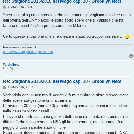
Re: Stagione 2015/2016 del Mago cap. 10 - Brooklyn Nets
M
12/04/2016, 2:30
e
s
Spero che alla prima intervista che gli faranno, gli vogliano chiedere conto
s
dell'offerta dell'Olympiakos (e sotto sotto spero che si capisca che ha
a
g
fatto così perchè già in pre-accordo con Milano).
g
i
o
Certo questa situazione che si è creata è stata, purtroppo, surreale ...
Resistenza Datome #1
http://www.viaggiareesognare.com
Verdiglione
Free Agent!
Re: Stagione 2015/2016 del Mago cap. 10 - Brooklyn Nets
M
12/04/2016, 10:12
e
s
Vedendola con un minimo di oggettività mi sembra la triste prosecuzione
s
della scellerata gestione di una carriera.
a
g
Ritrovarsi a 30 anni (non a 40) a metà stagione ad allenarsi in solitudine
g
nella palestra vicino casa!!!
i
o
E' ovvio che tutto sia conseguenza dell'approccio mentale di Andrea alle
difficoltà che il suo percorso NBA gli ha presentato, ma insomma, fare
peggio di così sarebbe stato difficile.
Ecco, sarei davvero curioso di sapere cosa ne pensa il suo agente NBA,