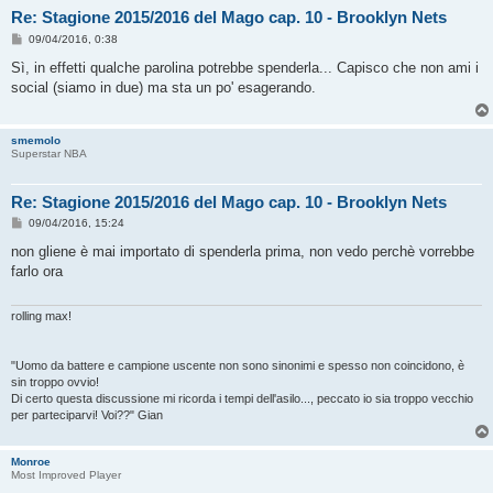
Re: Stagione 2015/2016 del Mago cap. 10 - Brooklyn Nets
M
09/04/2016, 0:38
e
s
Sì, in effetti qualche parolina potrebbe spenderla... Capisco che non ami i
s
social (siamo in due) ma sta un po' esagerando.
a
g
g
i
smemolo
o
Superstar NBA
Re: Stagione 2015/2016 del Mago cap. 10 - Brooklyn Nets
M
09/04/2016, 15:24
e
s
non gliene è mai importato di spenderla prima, non vedo perchè vorrebbe
s
farlo ora
a
g
g
i
rolling max!
o
"Uomo da battere e campione uscente non sono sinonimi e spesso non coincidono, è
sin troppo ovvio!
Di certo questa discussione mi ricorda i tempi dell'asilo..., peccato io sia troppo vecchio
per parteciparvi! Voi??" Gian
Monroe
Most Improved Player