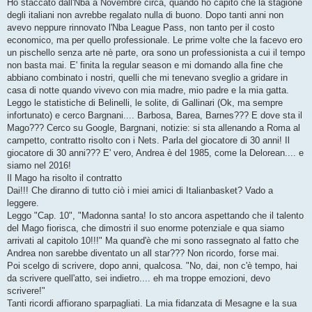
s
Ho staccato dall'Nba a Novembre circa, quando ho capito che la stagione
s
degli italiani non avrebbe regalato nulla di buono. Dopo tanti anni non
a
g
avevo neppure rinnovato l'Nba League Pass, non tanto per il costo
g
economico, ma per quello professionale. Le prime volte che la facevo ero
i
o
un pischello senza arte nè parte, ora sono un professionista a cui il tempo
non basta mai. E' finita la regular season e mi domando alla fine che
abbiano combinato i nostri, quelli che mi tenevano sveglio a gridare in
casa di notte quando vivevo con mia madre, mio padre e la mia gatta.
Leggo le statistiche di Belinelli, le solite, di Gallinari (Ok, ma sempre
infortunato) e cerco Bargnani.... Barbosa, Barea, Barnes??? E dove sta il
Mago??? Cerco su Google, Bargnani, notizie: si sta allenando a Roma al
campetto, contratto risolto con i Nets. Parla del giocatore di 30 anni! Il
giocatore di 30 anni??? E' vero, Andrea è del 1985, come la Delorean.... e
siamo nel 2016!
Il Mago ha risolto il contratto
Dai!!! Che diranno di tutto ciò i miei amici di Italianbasket? Vado a
leggere.
Leggo "Cap. 10", "Madonna santa! Io sto ancora aspettando che il talento
del Mago fiorisca, che dimostri il suo enorme potenziale e qua siamo
arrivati al capitolo 10!!!" Ma quand'è che mi sono rassegnato al fatto che
Andrea non sarebbe diventato un all star??? Non ricordo, forse mai.
Poi scelgo di scrivere, dopo anni, qualcosa. "No, dai, non c'è tempo, hai
da scrivere quell'atto, sei indietro.... eh ma troppe emozioni, devo
scrivere!"
Tanti ricordi affiorano sparpagliati. La mia fidanzata di Mesagne e la sua