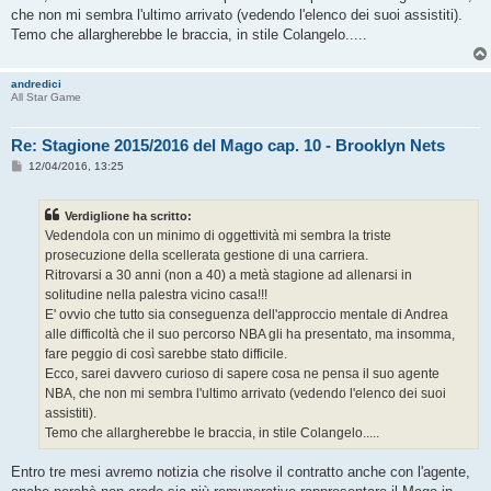
che non mi sembra l'ultimo arrivato (vedendo l'elenco dei suoi assistiti).
Temo che allargherebbe le braccia, in stile Colangelo.....
andredici
All Star Game
Re: Stagione 2015/2016 del Mago cap. 10 - Brooklyn Nets
M
12/04/2016, 13:25
e
s
s
Verdiglione ha scritto:
a
g
Vedendola con un minimo di oggettività mi sembra la triste
g
prosecuzione della scellerata gestione di una carriera.
i
o
Ritrovarsi a 30 anni (non a 40) a metà stagione ad allenarsi in
solitudine nella palestra vicino casa!!!
E' ovvio che tutto sia conseguenza dell'approccio mentale di Andrea
alle difficoltà che il suo percorso NBA gli ha presentato, ma insomma,
fare peggio di così sarebbe stato difficile.
Ecco, sarei davvero curioso di sapere cosa ne pensa il suo agente
NBA, che non mi sembra l'ultimo arrivato (vedendo l'elenco dei suoi
assistiti).
Temo che allargherebbe le braccia, in stile Colangelo.....
Entro tre mesi avremo notizia che risolve il contratto anche con l'agente,