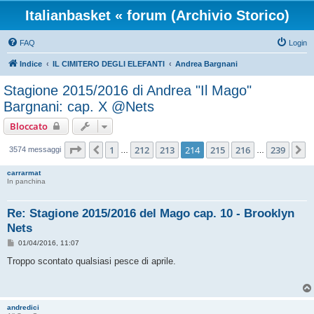
Italianbasket « forum (Archivio Storico)
FAQ
Login
Indice
IL CIMITERO DEGLI ELEFANTI
Andrea Bargnani
Stagione 2015/2016 di Andrea "Il Mago"
Bargnani: cap. X @Nets
Bloccato
Pagina
214
di
239
1
212
213
214
215
216
239
Precedente
P
3574 messaggi
…
…
carrarmat
In panchina
Re: Stagione 2015/2016 del Mago cap. 10 - Brooklyn
Nets
M
01/04/2016, 11:07
e
s
Troppo scontato qualsiasi pesce di aprile.
s
a
g
g
i
andredici
o