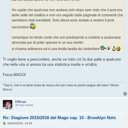
g
i
o
Ho capito che qualcosa non andava solo dopo aver visto che il post era
delle sette del mattino e non era seguito dalle paginate di commenti che
sarebbero stati inevitabili. Solo allora sono andato a vedere il post
successivo
comunque mi rendo conto che son predisposto a credere a qualunque
stronzata pur di poter sperare in un suo rientro
si chiama astinenza ed è una brutta bestia da controllare
Ti voglio bene a prescindere, anche se tutto ciò fa due palle a qualcuno
che nella vita si annoia tra una statistica inutile e un'altra.
Forza MAGO!
"Tasi ti, che ti xe tanto testa de mona che tuti i mesi te perdi sangue del naso"
Nereo
Rocco
ElBargo
All Star Game
Re: Stagione 2015/2016 del Mago cap. 10 - Brooklyn Nets
M
06/04/2016, 14:34
e