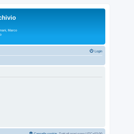
chivio
rgnani, Marco
lo
Login
Cancella cookie
Tutti gli orari sono
UTC+02:00