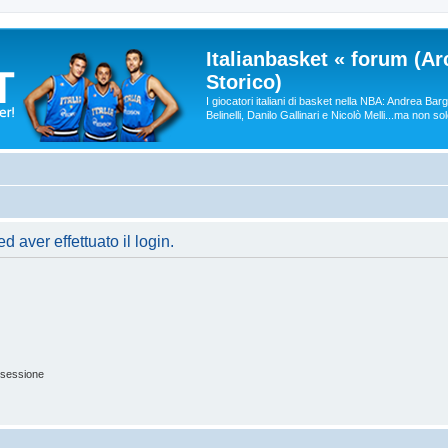
Italianbasket « forum (Ar
Storico)
I giocatori italiani di basket nella NBA: Andrea Ba
Belinelli, Danilo Gallinari e Nicolò Melli...ma non so
 aver effettuato il login.
 sessione