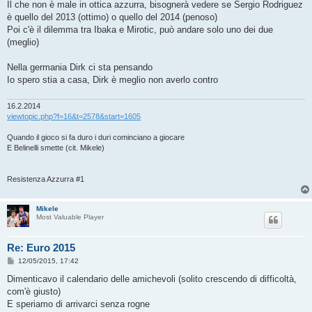
Il che non è male in ottica azzurra, bisognerà vedere se Sergio Rodriguez
è quello del 2013 (ottimo) o quello del 2014 (penoso)
Poi c'è il dilemma tra Ibaka e Mirotic, può andare solo uno dei due
(meglio)
Nella germania Dirk ci sta pensando
Io spero stia a casa, Dirk è meglio non averlo contro
16.2.2014
viewtopic.php?f=16&t=2578&start=1605
Quando il gioco si fa duro i duri cominciano a giocare
E Belinelli smette (cit. Mikele)
Resistenza Azzurra #1
Mikele
Most Valuable Player
Re: Euro 2015
M
12/05/2015, 17:42
e
s
Dimenticavo il calendario delle amichevoli (solito crescendo di difficoltà,
s
com'è giusto)
a
g
E speriamo di arrivarci senza rogne
g