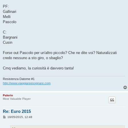
PF:
Gallinari
Melli
Pascolo
C:
Bargnani
Cusin
Forse out Pascolo per un'altro piccolo? Che ne dite voi? Naturalizzati
credo nessuno a sto giro, o sbaglio?
Cmq vediamo, la curiosità è davvero tanta!
Resistenza Datome #1
http://www.viaggiareesognare.com
Palerio
Most Valuable Player
Re: Euro 2015
M
19/05/2015, 12:48
e
s
s