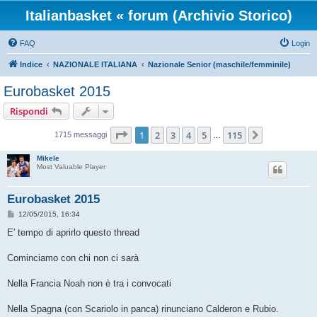
Italianbasket « forum (Archivio Storico)
FAQ
Login
Indice
NAZIONALE ITALIANA
Nazionale Senior (maschile/femminile)
Eurobasket 2015
Rispondi
Pagina
1
di
115
1
2
3
4
5
115
Prossimo
1715 messaggi
…
Mikele
Most Valuable Player
Eurobasket 2015
M
12/05/2015, 16:34
e
s
E' tempo di aprirlo questo thread
s
a
g
Cominciamo con chi non ci sarà
g
i
o
Nella Francia Noah non è tra i convocati
Nella Spagna (con Scariolo in panca) rinunciano Calderon e Rubio.