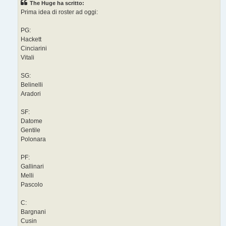
The Huge ha scritto:
a
g
Prima idea di roster ad oggi:
g
i
o
PG:
Hackett
Cinciarini
Vitali
SG:
Belinelli
Aradori
SF:
Datome
Gentile
Polonara
PF:
Gallinari
Melli
Pascolo
C:
Bargnani
Cusin