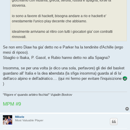
giochiamo con lituania, grecia, serbia, russia e spagna, forse la
slovenia.
io sono a favore di hackett, bisogna andare a rio e hackett e'
onestamente l'unico play decente che abbiamo.
idealmente arriviamo al ritiro con tutti i giocatori gia' con contratti
rinnovati.
Se non erro Diaw ha gia' detto no e Parker ha la tendinite d'Achille (ergo
mesi di riposo).
Sbaglio o Ibaka, P. Gasol, e Rubio hanno detto no alla Spagna?
Insomma, se per una volta (e dico una sola, perfavore) gli dei del basket
guardano all' Italia e la dea
s
bendata (la sfiga insomma) guarda al di la'
dell'arco alpino e dell'adriatico.... (qui mi fermo per evitare l'inquisizione
)
"Rigore e' quando arbitro fischia!"
Vujadin Boskov
MPM #9
Mikele
Most Valuable Player