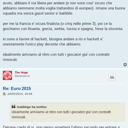
s
avuto, abbiano il via libera per andare (e non sono cosi' sicuro che
a
g
abbiamo nemmeno molta voglia trattandosi di europeo). rimane una buona
g
squadra ma senza gasol senior e' battibile.
i
o
per me la francia e' sicura finalista (o cmq nelle prime 3), poi ce la
giochiamo con lituania, grecia, serbia, russia e spagna, forse la slovenia.
io sono a favore di hackett, bisogna andare a rio e hackett e'
onestamente l'unico play decente che abbiamo.
idealmente arriviamo al ritiro con tutti i giocatori gia' con contratti
rinnovati.
The Huge
Moderatore
Re: Euro 2015
M
18/05/2015, 16:08
e
s
s
issidingo ha scritto:
a
g
idealmente arriviamo al ritiro con tutti i giocatori gia' con contratti
g
rinnovati.
i
o
Datome credo di si, non penso aspetterà l'ultimo secondo per entrare a