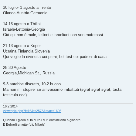
i
o
30 luglio- 1 agosto a Trento
Olanda-Austria-Germania
14-16 agosto a Tbilisi
Israele-Lettonia-Georgia
Già qui non è male, lettoni e israeliani non son materassi
21-13 agosto a Koper
Ucraina,Finlandia,Slovenia
Qui voglio la riivincita coi primi, bel test coi padroni di casa
28-30 Agosto
Georgia,Michigan St., Russia
9-3 sarebbe discreto, 10-2 buono
Ma non mi stupirei se arrivassimo imbattuti (sgrat sgrat sgrat, tacta
testicula ecc)
16.2.2014
viewtopic.php?f=16&t=2578&start=1605
Quando il gioco si fa duro i duri cominciano a giocare
E Belinelli smette (cit. Mikele)