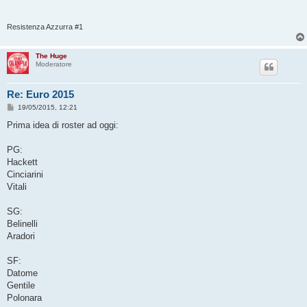
Resistenza Azzurra #1
The Huge
Moderatore
Re: Euro 2015
M
19/05/2015, 12:21
e
s
Prima idea di roster ad oggi:
s
a
g
PG:
g
Hackett
i
o
Cinciarini
Vitali
SG:
Belinelli
Aradori
SF:
Datome
Gentile
Polonara