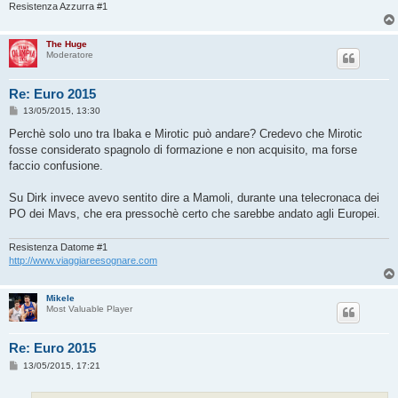
Resistenza Azzurra #1
The Huge
Moderatore
Re: Euro 2015
M
13/05/2015, 13:30
e
s
Perchè solo uno tra Ibaka e Mirotic può andare? Credevo che Mirotic
s
fosse considerato spagnolo di formazione e non acquisito, ma forse
a
g
faccio confusione.
g
i
o
Su Dirk invece avevo sentito dire a Mamoli, durante una telecronaca dei
PO dei Mavs, che era pressochè certo che sarebbe andato agli Europei.
Resistenza Datome #1
http://www.viaggiareesognare.com
Mikele
Most Valuable Player
Re: Euro 2015
M
13/05/2015, 17:21
e
s
s