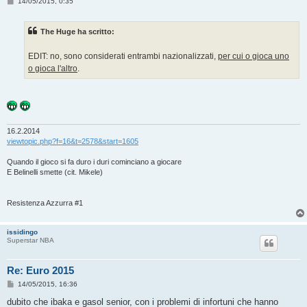
M
14/05/2015, 0:35
e
s
s
The Huge ha scritto:
a
g
g
EDIT: no, sono considerati entrambi nazionalizzati,
per cui o gioca uno
i
o
o gioca l'altro
.
16.2.2014
viewtopic.php?f=16&t=2578&start=1605
Quando il gioco si fa duro i duri cominciano a giocare
E Belinelli smette (cit. Mikele)
Resistenza Azzurra #1
issidingo
Superstar NBA
Re: Euro 2015
M
14/05/2015, 16:36
e
s
dubito che ibaka e gasol senior, con i problemi di infortuni che hanno