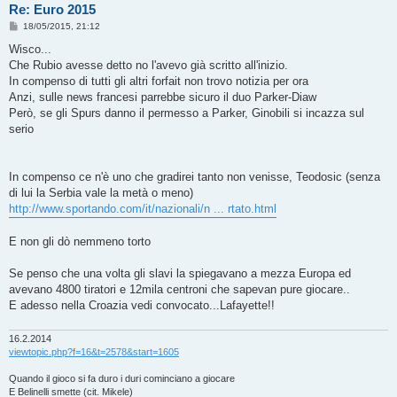
Re: Euro 2015
M
18/05/2015, 21:12
e
s
Wisco...
s
Che Rubio avesse detto no l'avevo già scritto all'inizio.
a
g
In compenso di tutti gli altri forfait non trovo notizia per ora
g
Anzi, sulle news francesi parrebbe sicuro il duo Parker-Diaw
i
o
Però, se gli Spurs danno il permesso a Parker, Ginobili si incazza sul
serio
In compenso ce n'è uno che gradirei tanto non venisse, Teodosic (senza
di lui la Serbia vale la metà o meno)
http://www.sportando.com/it/nazionali/n ... rtato.html
E non gli dò nemmeno torto
Se penso che una volta gli slavi la spiegavano a mezza Europa ed
avevano 4800 tiratori e 12mila centroni che sapevan pure giocare..
E adesso nella Croazia vedi convocato...Lafayette!!
16.2.2014
viewtopic.php?f=16&t=2578&start=1605
Quando il gioco si fa duro i duri cominciano a giocare
E Belinelli smette (cit. Mikele)