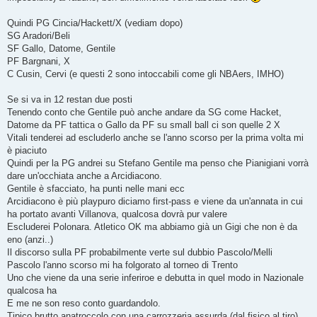
o
Quindi PG Cincia/Hackett/X (vediam dopo)
SG Aradori/Beli
SF Gallo, Datome, Gentile
PF Bargnani, X
C Cusin, Cervi (e questi 2 sono intoccabili come gli NBAers, IMHO)
Se si va in 12 restan due posti
Tenendo conto che Gentile può anche andare da SG come Hacket,
Datome da PF tattica o Gallo da PF su small ball ci son quelle 2 X
Vitali tenderei ad escluderlo anche se l'anno scorso per la prima volta mi
è piaciuto
Quindi per la PG andrei su Stefano Gentile ma penso che Pianigiani vorrà
dare un'occhiata anche a Arcidiacono.
Gentile è sfacciato, ha punti nelle mani ecc
Arcidiacono è più playpuro diciamo first-pass e viene da un'annata in cui
ha portato avanti Villanova, qualcosa dovrà pur valere
Escluderei Polonara. Atletico OK ma abbiamo già un Gigi che non è da
eno (anzi..)
Il discorso sulla PF probabilmente verte sul dubbio Pascolo/Melli
Pascolo l'anno scorso mi ha folgorato al torneo di Trento
Uno che viene da una serie inferiroe e debutta in quel modo in Nazionale
qualcosa ha
E me ne son reso conto guardandolo.
Tipico brutto anatroccolo con una carrozzeria assurda (dal fisico al tiro)