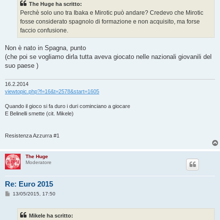
The Huge ha scritto:
a
g
Perchè solo uno tra Ibaka e Mirotic può andare? Credevo che Mirotic
g
fosse considerato spagnolo di formazione e non acquisito, ma forse
i
o
faccio confusione.
Non è nato in Spagna, punto
(che poi se vogliamo dirla tutta aveva giocato nelle nazionali giovanili del
suo paese )
16.2.2014
viewtopic.php?f=16&t=2578&start=1605
Quando il gioco si fa duro i duri cominciano a giocare
E Belinelli smette (cit. Mikele)
Resistenza Azzurra #1
The Huge
Moderatore
Re: Euro 2015
M
13/05/2015, 17:50
e
s
s
Mikele ha scritto:
a