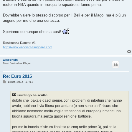
roster in NBA quando in Europa le squadre si fanno prima.
Dovrebbe valere lo stesso discorso per il Beli e per il Mago, ma è più un
augurio per me che una certezza.
Speriamo comunque che sia così!
Resistenza Datome #1
http://www.viaggiareesognare.com
wisconsin
Most Valuable Player
Re: Euro 2015
M
18/05/2015, 17:12
e
s
s
issidingo ha scritto:
a
g
dubito che ibaka e gasol senior, con i problemi di infortuni che hanno
g
avuto, abbiano il via libera per andare (e non sono cosi' sicuro che
i
o
abbiamo nemmeno molta voglia trattandosi di europeo). rimane una
buona squadra ma senza gasol senior e' battibile.
per me la francia e' sicura finalista (o cmq nelle prime 3), poi ce la