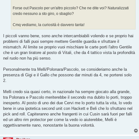
Forse out Pascolo per un'altro piccolo? Che ne dite voi? Naturalizzati
credo nessuno a sto giro, o sbaglio?
Cmq vediamo, la curiosità è davvero tanta!
I piccoli vanno bene, sono anche intercambiabili volendo e se proprio hai
problemi di falli puoi sempre mettere Gentile guardia e sfruttare il
mismatch. Al limite se proprio vuoi mischiare le carte porti l'altro Gentile
che è un gran tiratore al posto di Vitali, che da 4 tattico vista la profondità
nel ruolo non ha più senso.
Personalmente tra Melli/Polonara/Pascolo, se consideriamo anche la
presenza di Gigi e il Gallo che possono dar minuti da 4, ne porterei solo
2.
Melli credo sia quasi certo, in nazionale ha sempre giocato alla grande,
tra Polonara e Pascolo meriterebbe il secondo ma dubito lo porti, troppo
inesperto. Al posto di uno dei due Cervi me lo porto tutta la vita, lo vedo
bene in una ipotetica second unit con Hackett e Beli che lo sfruttano nel
pick and roll. Capiteranno anche frangenti in cui Cusin sarà fuori per falli
ed un altro rim protector per come la vedo io aiuterebbe, Melli è
oggettivamente nano, nonostante la buona volontà.