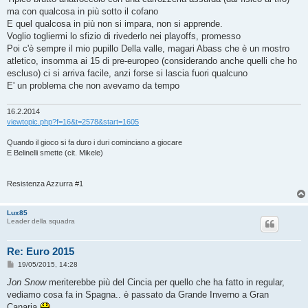
ma con qualcosa in più sotto il cofano
E quel qualcosa in più non si impara, non si apprende.
Voglio togliermi lo sfizio di rivederlo nei playoffs, promesso
Poi c'è sempre il mio pupillo Della valle, magari Abass che è un mostro
atletico, insomma ai 15 di pre-europeo (considerando anche quelli che ho
escluso) ci si arriva facile, anzi forse si lascia fuori qualcuno
E' un problema che non avevamo da tempo
16.2.2014
viewtopic.php?f=16&t=2578&start=1605
Quando il gioco si fa duro i duri cominciano a giocare
E Belinelli smette (cit. Mikele)
Resistenza Azzurra #1
Lux85
Leader della squadra
Re: Euro 2015
M
19/05/2015, 14:28
e
s
Jon Snow
meriterebbe più del Cincia per quello che ha fatto in regular,
s
vediamo cosa fa in Spagna.. è passato da Grande Inverno a Gran
a
g
Canaria