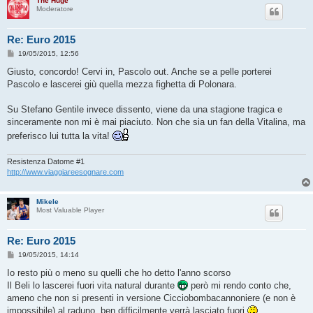
The Huge
Moderatore
Re: Euro 2015
M
19/05/2015, 12:56
e
s
Giusto, concordo! Cervi in, Pascolo out. Anche se a pelle porterei
s
Pascolo e lascerei giù quella mezza fighetta di Polonara.
a
g
g
Su Stefano Gentile invece dissento, viene da una stagione tragica e
i
o
sinceramente non mi è mai piaciuto. Non che sia un fan della Vitalina, ma
preferisco lui tutta la vita!
Resistenza Datome #1
http://www.viaggiareesognare.com
Mikele
Most Valuable Player
Re: Euro 2015
M
19/05/2015, 14:14
e
s
Io resto più o meno su quelli che ho detto l'anno scorso
s
Il Beli lo lascerei fuori vita natural durante
però mi rendo conto che,
a
g
ameno che non si presenti in versione Cicciobombacannoniere (e non è
g
impossibile) al raduno, ben difficilmente verrà lasciato fuori
i