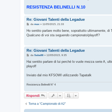
RESISTENZA BELINELLI N.10
Re: Giovani Talenti della Legadue
M
da
max
»
11/05/2015, 21:33
e
s
Ho sentito parlare molto bene, soprattutto ultimamente, di T
s
Qualcuno di voi sta seguendo campionato/playoff?
a
g
g
i
o
Re: Giovani Talenti della Legadue
M
da
Saba88
»
12/05/2015, 9:35
e
s
Hai sentito parlare di lui perché lo vuole mezza serie A, ult
s
playoff
a
g
g
Inviato dal mio KFSOWI utilizzando Tapatalk
i
o
Resistenza Belinelli N° 4
Rispondi
Torna a “Campionato di A2”