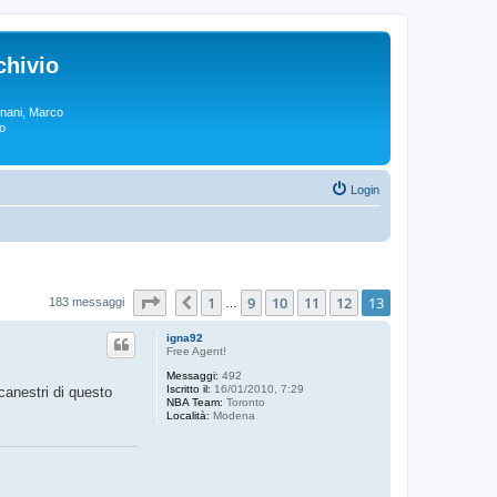
chivio
rgnani, Marco
lo
Login
Pagina
13
di
13
1
9
10
11
12
13
Precedente
183 messaggi
…
igna92
Free Agent!
Messaggi:
492
Iscritto il:
16/01/2010, 7:29
canestri di questo
NBA Team:
Toronto
Località:
Modena