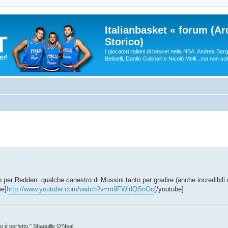
Italianbasket « forum (Ar
Storico)
I giocatori italiani di basket nella NBA: Andrea Ba
Belinelli, Danilo Gallinari e Nicolò Melli...ma non so
per Redden: qualche canestro di Mussini tanto per gradire (anche incredibili 
be]
http://www.youtube.com/watch?v=m9FWldQSnOc
[/youtube]
no è perfetto." Shaquille O'Neal