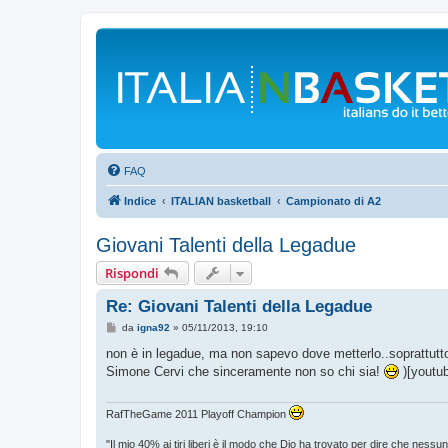
FAQ
Indice
ITALIAN basketball
Campionato di A2
Giovani Talenti della Legadue
Rispondi
Re: Giovani Talenti della Legadue
M
da
igna92
»
05/11/2013, 19:10
e
s
non è in legadue, ma non sapevo dove metterlo..soprattutto 
s
Simone Cervi che sinceramente non so chi sia!
)[youtu
a
g
g
i
RafTheGame 2011 Playoff Champion
o
"‎Il mio 40% ai tiri liberi è il modo che Dio ha trovato per dire che nessu