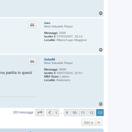
T
o
p
max
Most Valuable Player
Messaggi:
2006
Iscritto il:
07/03/2007, 16:13
Località:
Milano/Lago Maggiore
T
o
p
Saba88
Most Valuable Player
Messaggi:
4009
ma partita in questi
Iscritto il:
09/07/2010, 22:51
NBA Team:
Lakers
Località:
Balsorano
T
o
Pagina
13
di
13
1
9
10
11
12
13
p
Precedente
183 messaggi
…
Vai a