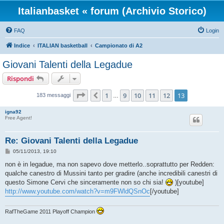
Italianbasket « forum (Archivio Storico)
FAQ
Login
Indice
ITALIAN basketball
Campionato di A2
Giovani Talenti della Legadue
Rispondi
Pagina
13
di
13
1
9
10
11
12
13
Precedente
183 messaggi
…
igna92
Free Agent!
Re: Giovani Talenti della Legadue
M
05/11/2013, 19:10
e
s
non è in legadue, ma non sapevo dove metterlo..soprattutto per Redden:
s
qualche canestro di Mussini tanto per gradire (anche incredibili canestri di
a
g
questo Simone Cervi che sinceramente non so chi sia!
)[youtube]
g
http://www.youtube.com/watch?v=m9FWldQSnOc
[/youtube]
i
o
RafTheGame 2011 Playoff Champion