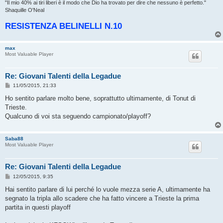
"‎Il mio 40% ai tiri liberi è il modo che Dio ha trovato per dire che nessuno è perfetto."
Shaquille O'Neal
RESISTENZA BELINELLI N.10
max
Most Valuable Player
Re: Giovani Talenti della Legadue
M
11/05/2015, 21:33
e
s
Ho sentito parlare molto bene, soprattutto ultimamente, di Tonut di
s
Trieste.
a
g
Qualcuno di voi sta seguendo campionato/playoff?
g
i
o
Saba88
Most Valuable Player
Re: Giovani Talenti della Legadue
M
12/05/2015, 9:35
e
s
Hai sentito parlare di lui perché lo vuole mezza serie A, ultimamente ha
s
segnato la tripla allo scadere che ha fatto vincere a Trieste la prima
a
g
partita in questi playoff
g
i