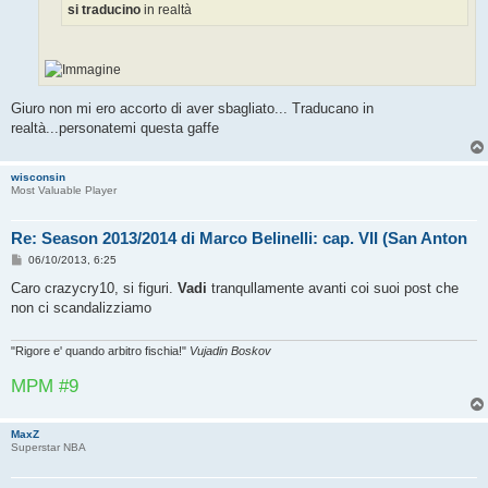
o
si traducino
in realtà
Giuro non mi ero accorto di aver sbagliato... Traducano in
realtà...personatemi questa gaffe
wisconsin
Most Valuable Player
Re: Season 2013/2014 di Marco Belinelli: cap. VII (San Anton
M
06/10/2013, 6:25
e
s
Caro crazycry10, si figuri.
Vadi
tranqullamente avanti coi suoi post che
s
non ci scandalizziamo
a
g
g
i
"Rigore e' quando arbitro fischia!"
Vujadin Boskov
o
MPM #9
MaxZ
Superstar NBA