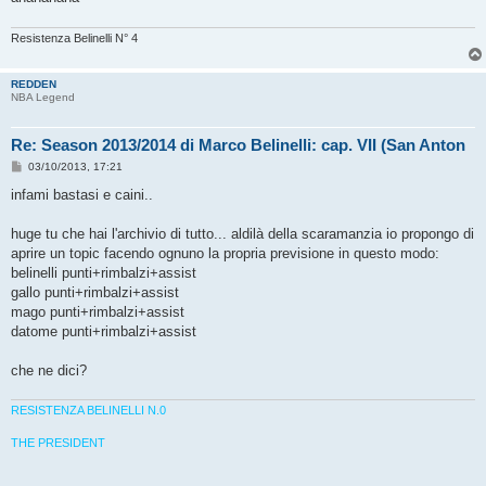
Resistenza Belinelli N° 4
REDDEN
NBA Legend
Re: Season 2013/2014 di Marco Belinelli: cap. VII (San Anton
M
03/10/2013, 17:21
e
s
infami bastasi e caini..
s
a
g
huge tu che hai l'archivio di tutto... aldilà della scaramanzia io propongo di
g
aprire un topic facendo ognuno la propria previsione in questo modo:
i
o
belinelli punti+rimbalzi+assist
gallo punti+rimbalzi+assist
mago punti+rimbalzi+assist
datome punti+rimbalzi+assist
che ne dici?
RESISTENZA BELINELLI N.0
THE PRESIDENT