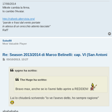
17/06/2014
Mikele cambia la firma.
Io cambio l'Avatar.
http://rafweb.altervista.org/
“parole e frasi dal vento portate
in attesa di un orecchio attento lasciate”
RafT
Saba88
Most Valuable Player
Re: Season 2013/2014 di Marco Belinelli: cap. VI (San Antoni
M
03/10/2013, 13:27
e
s
s
sygno ha scritto:
a
g
g
The Huge ha scritto:
i
o
Bravo max, anche se io l'avrei fatto aprire a REDDEN!
Lui lo chiuderà scrivendo "io ve l'avevo detto, ho sempre ragione"
ahahahaha