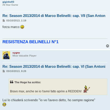
giginho93
All Star Game
Re: Season 2013/2014 di Marco Belinelli: cap. VII (San Anton
M
03/10/2013, 1:19
e
s
forza marco
s
a
g
g
RESISTENZA BELINELLI N°1
i
o
sygno
Most Valuable Player
Re: Season 2013/2014 di Marco Belinelli: cap. VI (San Antoni
M
03/10/2013, 9:26
e
s
s
The Huge ha scritto:
a
g
g
Bravo max, anche se io l'avrei fatto aprire a REDDEN!
i
o
Lui lo chiuderà scrivendo "io ve l'avevo detto, ho sempre ragione"