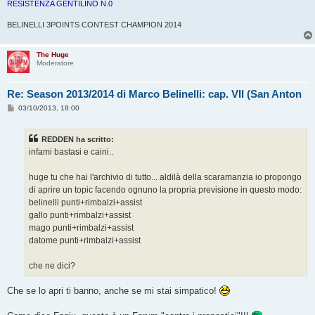
RESISTENZA GENTILINO N.0
BELINELLI 3POINTS CONTEST CHAMPION 2014
The Huge
Moderatore
Re: Season 2013/2014 di Marco Belinelli: cap. VII (San Anton
M
03/10/2013, 18:00
e
s
s
REDDEN ha scritto:
a
g
infami bastasi e caini..
g
i
o
huge tu che hai l'archivio di tutto... aldilà della scaramanzia io propongo
di aprire un topic facendo ognuno la propria previsione in questo modo:
belinelli punti+rimbalzi+assist
gallo punti+rimbalzi+assist
mago punti+rimbalzi+assist
datome punti+rimbalzi+assist
che ne dici?
Che se lo apri ti banno, anche se mi stai simpatico!