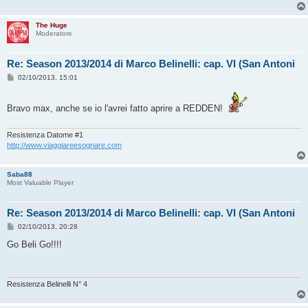
The Huge
Moderatore
Re: Season 2013/2014 di Marco Belinelli: cap. VI (San Antoni
M
02/10/2013, 15:01
e
s
s
Bravo max, anche se io l'avrei fatto aprire a REDDEN!
a
g
g
i
Resistenza Datome #1
o
http://www.viaggiareesognare.com
Saba88
Most Valuable Player
Re: Season 2013/2014 di Marco Belinelli: cap. VI (San Antoni
M
02/10/2013, 20:28
e
s
Go Beli Go!!!!
s
a
g
g
i
Resistenza Belinelli N° 4
o