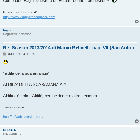
Come dice Fagiu, questo è un Forum "contro i pronostici"!!!
Resistenza Datome #1
http://www.viaggiareesognare.com
fagiu
Pagliaccio psicotico
Re: Season 2013/2014 di Marco Belinelli: cap. VII (San Anton
M
03/10/2013, 18:20
e
s
s
a
g
"aldilà della scaramanzia"
g
i
o
ALDILA' DELLA SCARAMANZIA?!
Aldilà c'è solo L'Aldilà, per incidente o altra sciagura
Tiro ignorante
http://rafweb.altervista.org/
REDDEN
NBA Legend