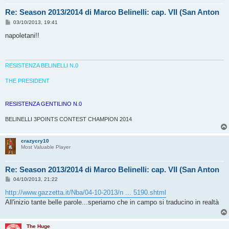
Re: Season 2013/2014 di Marco Belinelli: cap. VII (San Anton
M
03/10/2013, 19:41
e
s
napoletani!!
s
a
g
g
i
RESISTENZA BELINELLI N.0
o
THE PRESIDENT
RESISTENZA GENTILINO N.0
BELINELLI 3POINTS CONTEST CHAMPION 2014
crazycry10
Most Valuable Player
Re: Season 2013/2014 di Marco Belinelli: cap. VII (San Anton
M
04/10/2013, 21:22
e
s
http://www.gazzetta.it/Nba/04-10-2013/n ... 5190.shtml
s
All'inizio tante belle parole...speriamo che in campo si traducino in realtà
a
g
g
i
The Huge
o