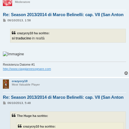
Moderatore
Re: Season 2013/2014 di Marco Belinelli: cap. VII (San Anton
M
06/10/2013, 1:58
e
s
s
crazycry10 ha scritto:
a
g
si traducino
in realtà
g
i
o
Resistenza Datome #1
http://www.viaggiareesognare.com
crazycry10
Most Valuable Player
Re: Season 2013/2014 di Marco Belinelli: cap. VII (San Anton
M
06/10/2013, 5:48
e
s
s
The Huge ha scritto:
a
g
g
crazycry10 ha scritto:
i