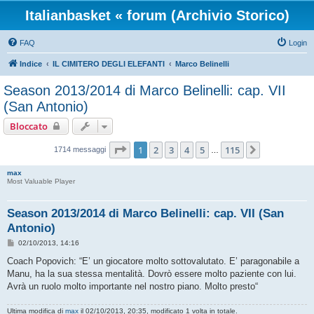
Italianbasket « forum (Archivio Storico)
FAQ
Login
Indice
IL CIMITERO DEGLI ELEFANTI
Marco Belinelli
Season 2013/2014 di Marco Belinelli: cap. VII
(San Antonio)
Bloccato
Pagina
1
di
115
1
2
3
4
5
115
Prossimo
1714 messaggi
…
max
Most Valuable Player
Season 2013/2014 di Marco Belinelli: cap. VII (San
Antonio)
M
02/10/2013, 14:16
e
s
Coach Popovich: “E’ un giocatore molto sottovalutato. E’ paragonabile a
s
Manu, ha la sua stessa mentalità. Dovrò essere molto paziente con lui.
a
g
Avrà un ruolo molto importante nel nostro piano. Molto presto“
g
i
o
Ultima modifica di
max
il 02/10/2013, 20:35, modificato 1 volta in totale.