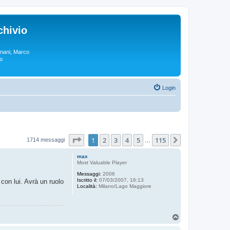
chivio
rgnani, Marco
lo
Login
Pagina
1
di
115
1
2
3
4
5
115
Prossimo
1714 messaggi
…
max
Most Valuable Player
Messaggi:
2006
Iscritto il:
07/03/2007, 16:13
con lui. Avrà un ruolo
Località:
Milano/Lago Maggiore
T
o