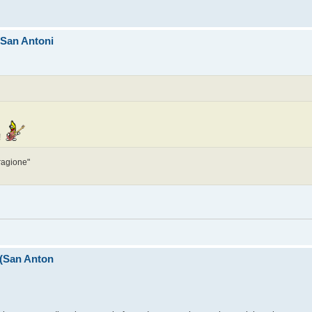
 (San Antoni
!
 ragione"
I (San Anton