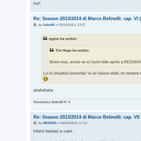
RafT
Re: Season 2013/2014 di Marco Belinelli: cap. VI
M
da
Saba88
»
03/10/2013, 13:27
e
s
s
sygno ha scritto:
a
g
g
The Huge ha scritto:
i
o
Bravo max, anche se io l'avrei fatto aprire a REDDEN
Lui lo chiuderà scrivendo "io ve l'avevo detto, ho sempre
ahahahaha
Resistenza Belinelli N° 4
Re: Season 2013/2014 di Marco Belinelli: cap. VI
M
da
REDDEN
»
03/10/2013, 17:21
e
s
infami bastasi e caini..
s
a