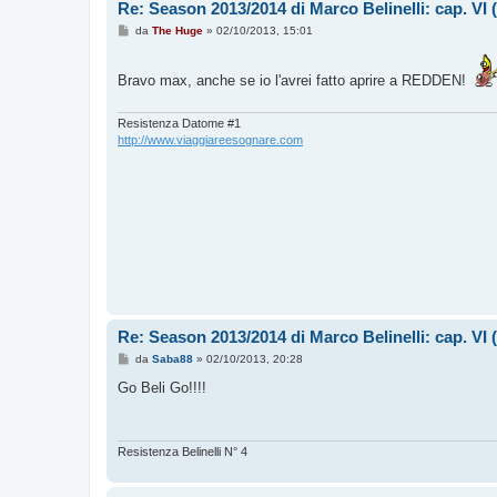
Re: Season 2013/2014 di Marco Belinelli: cap. VI
M
da
The Huge
»
02/10/2013, 15:01
e
s
s
Bravo max, anche se io l'avrei fatto aprire a REDDEN!
a
g
g
i
Resistenza Datome #1
o
http://www.viaggiareesognare.com
Re: Season 2013/2014 di Marco Belinelli: cap. VI
M
da
Saba88
»
02/10/2013, 20:28
e
s
Go Beli Go!!!!
s
a
g
g
i
Resistenza Belinelli N° 4
o