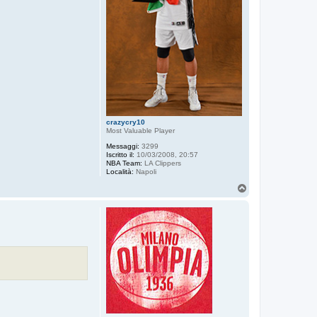
crazycry10
Most Valuable Player
Messaggi:
3299
Iscritto il:
10/03/2008, 20:57
NBA Team:
LA Clippers
Località:
Napoli
T
o
p