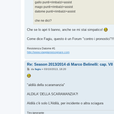
gallo punti+rimbalzi+assist
mago punti+rimbalzi+assist
datome punti+rimbalzi+assist
che ne dici?
Che se lo apri ti banno, anche se mi stai simpatico!
Come dice Fagiu, questo è un Forum "contro i pronostici"!
Resistenza Datome #1
http://www.viaggiareesognare.com
Re: Season 2013/2014 di Marco Belinelli: cap. VI
M
da
fagiu
»
03/10/2013, 18:20
e
s
s
a
g
"aldilà della scaramanzia"
g
i
o
ALDILA' DELLA SCARAMANZIA?!
Aldilà c'è solo L'Aldilà, per incidente o altra sciagura
Tiro ignorante