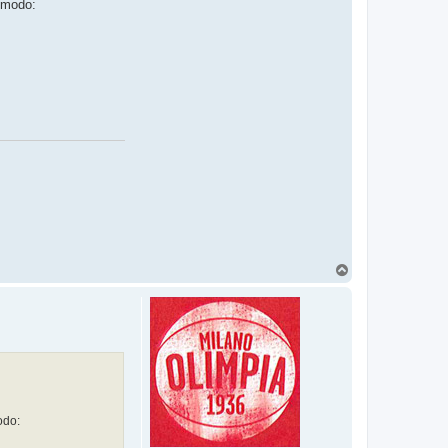
o modo:
T
o
p
odo: