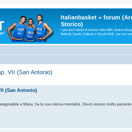
Italianbasket « forum (Ar
Storico)
I giocatori italiani di basket nella NBA: Andrea Ba
Belinelli, Danilo Gallinari e Nicolò Melli...ma non so
p. VII (San Antonio)
II (San Antonio)
aragonabile a Manu, ha la sua stessa mentalità. Dovrò essere molto paziente 