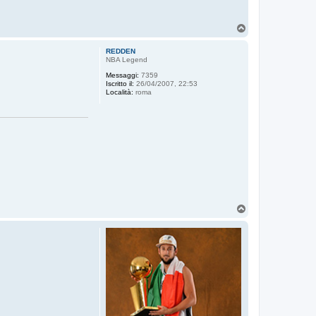
T
o
p
REDDEN
NBA Legend
Messaggi:
7359
Iscritto il:
26/04/2007, 22:53
Località:
roma
T
o
p