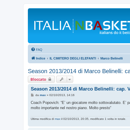
FAQ
Indice
IL CIMITERO DEGLI ELEFANTI
Marco Belinelli
Season 2013/2014 di Marco Belinelli: ca
Bloccato
Season 2013/2014 di Marco Belinelli: cap. V
M
da
max
»
02/10/2013, 14:16
e
s
Coach Popovich: “E’ un giocatore molto sottovalutato. E’ p
s
molto importante nel nostro piano. Molto presto“
a
g
g
Ultima modifica di
max
il 02/10/2013, 20:35, modificato 1 volta in totale.
i
o