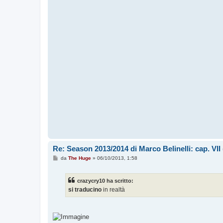
Re: Season 2013/2014 di Marco Belinelli: cap. VI
M
da
The Huge
»
06/10/2013, 1:58
e
s
s
crazycry10 ha scritto:
a
g
si traducino
in realtà
g
i
o