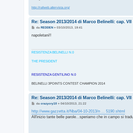
http://rafweb.altervista.org/
Re: Season 2013/2014 di Marco Belinelli: cap. VI
M
da
REDDEN
»
03/10/2013, 19:41
e
s
napoletani!!
s
a
g
g
i
RESISTENZA BELINELLI N.0
o
THE PRESIDENT
RESISTENZA GENTILINO N.0
BELINELLI 3POINTS CONTEST CHAMPION 2014
Re: Season 2013/2014 di Marco Belinelli: cap. VI
M
da
crazycry10
»
04/10/2013, 21:22
e
s
http://www.gazzetta.it/Nba/04-10-2013/n ... 5190.shtml
s
All'inizio tante belle parole...speriamo che in campo si tradu
a
g
g
i
o