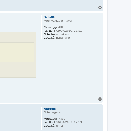
T
o
p
Saba88
Most Valuable Player
Messaggi:
4009
Iscritto il:
09/07/2010, 22:51
NBA Team:
Lakers
Località:
Balsorano
T
o
p
REDDEN
NBA Legend
Messaggi:
7359
Iscritto il:
26/04/2007, 22:53
Località:
roma