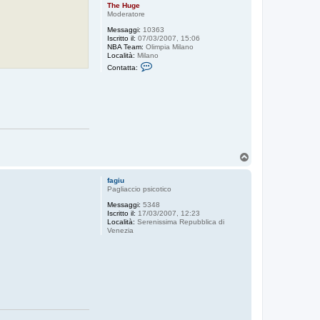
The Huge
Moderatore
Messaggi:
10363
Iscritto il:
07/03/2007, 15:06
NBA Team:
Olimpia Milano
Località:
Milano
C
Contatta:
o
n
t
a
t
t
a
T
h
e
T
H
o
u
g
p
fagiu
e
Pagliaccio psicotico
Messaggi:
5348
Iscritto il:
17/03/2007, 12:23
Località:
Serenissima Repubblica di
Venezia