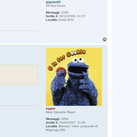
p
giginho93
All Star Game
Messaggi:
1090
Iscritto il:
18/11/2009, 21:57
Località:
Assisi (PG)
T
o
p
sygno
Most Valuable Player
Messaggi:
4264
Iscritto il:
21/03/2007, 11:46
Località:
Bienate, l'altro campanile di
Magnago (Mi)