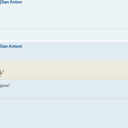
I (San Anton
 (San Antoni
agione"