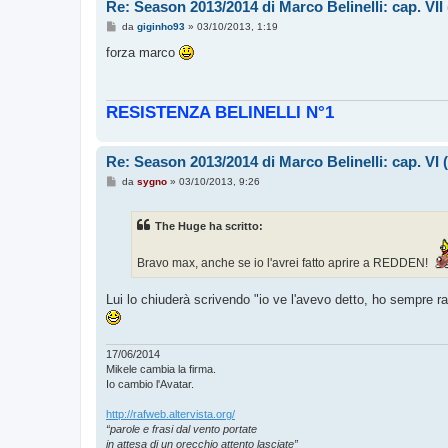
Re: Season 2013/2014 di Marco Belinelli: cap. VI
M
da
giginho93
»
03/10/2013, 1:19
e
s
forza marco
s
a
g
g
RESISTENZA BELINELLI N°1
i
o
Re: Season 2013/2014 di Marco Belinelli: cap. VI
M
da
sygno
»
03/10/2013, 9:26
e
s
s
The Huge ha scritto:
a
g
g
Bravo max, anche se io l'avrei fatto aprire a REDDEN!
i
o
Lui lo chiuderà scrivendo "io ve l'avevo detto, ho sempre r
17/06/2014
Mikele cambia la firma.
Io cambio l'Avatar.
http://rafweb.altervista.org/
“parole e frasi dal vento portate
in attesa di un orecchio attento lasciate”