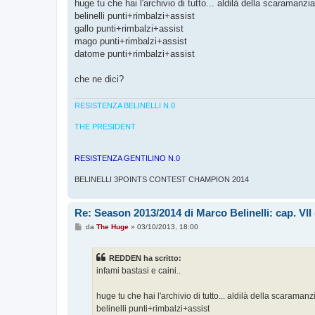
g
huge tu che hai l'archivio di tutto... aldilà della scaraman
g
belinelli punti+rimbalzi+assist
i
o
gallo punti+rimbalzi+assist
mago punti+rimbalzi+assist
datome punti+rimbalzi+assist
che ne dici?
RESISTENZA BELINELLI N.0
THE PRESIDENT
RESISTENZA GENTILINO N.0
BELINELLI 3POINTS CONTEST CHAMPION 2014
Re: Season 2013/2014 di Marco Belinelli: cap. VI
M
da
The Huge
»
03/10/2013, 18:00
e
s
s
REDDEN ha scritto:
a
g
infami bastasi e caini..
g
i
o
huge tu che hai l'archivio di tutto... aldilà della scaram
belinelli punti+rimbalzi+assist