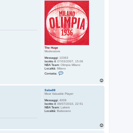
p
The Huge
Moderatore
Messaggi:
10363
Iscritto il:
07/03/2007, 15:06
NBA Team:
Olimpia Milano
Località:
Milano
C
Contatta:
o
n
T
t
o
a
p
t
Saba88
t
Most Valuable Player
a
Messaggi:
4009
T
Iscritto il:
09/07/2010, 22:51
h
NBA Team:
Lakers
e
Località:
Balsorano
H
u
g
e
T
o