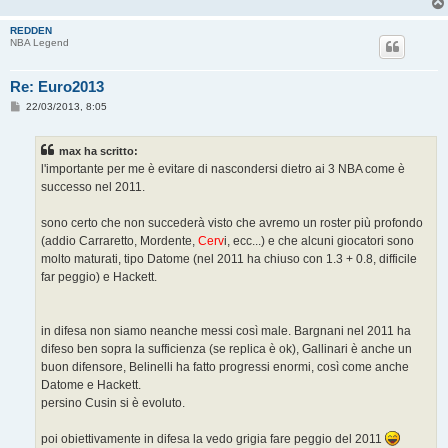
REDDEN
NBA Legend
Re: Euro2013
M
22/03/2013, 8:05
e
s
s
max ha scritto:
a
g
l'importante per me è evitare di nascondersi dietro ai 3 NBA come è
g
successo nel 2011.
i
o
sono certo che non succederà visto che avremo un roster più profondo
(addio Carraretto, Mordente,
Cerv
i, ecc...) e che alcuni giocatori sono
molto maturati, tipo Datome (nel 2011 ha chiuso con 1.3 + 0.8, difficile
far peggio) e Hackett.
in difesa non siamo neanche messi così male. Bargnani nel 2011 ha
difeso ben sopra la sufficienza (se replica è ok), Gallinari è anche un
buon difensore, Belinelli ha fatto progressi enormi, così come anche
Datome e Hackett.
persino Cusin si è evoluto.
poi obiettivamente in difesa la vedo grigia fare peggio del 2011