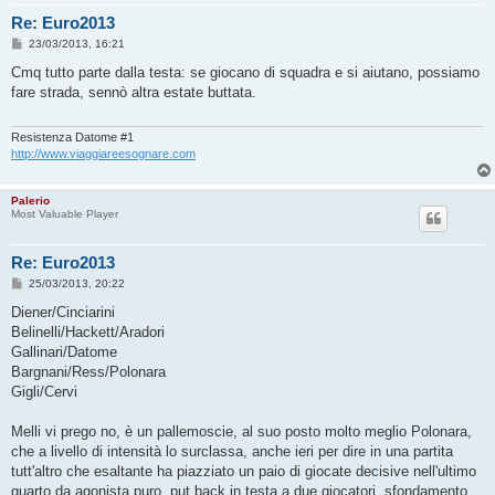
Re: Euro2013
M
23/03/2013, 16:21
e
s
Cmq tutto parte dalla testa: se giocano di squadra e si aiutano, possiamo
s
fare strada, sennò altra estate buttata.
a
g
g
i
Resistenza Datome #1
o
http://www.viaggiareesognare.com
Palerio
Most Valuable Player
Re: Euro2013
M
25/03/2013, 20:22
e
s
Diener/Cinciarini
s
Belinelli/Hackett/Aradori
a
g
Gallinari/Datome
g
Bargnani/Ress/Polonara
i
o
Gigli/Cervi
Melli vi prego no, è un pallemoscie, al suo posto molto meglio Polonara,
che a livello di intensità lo surclassa, anche ieri per dire in una partita
tutt'altro che esaltante ha piazziato un paio di giocate decisive nell'ultimo
quarto da agonista puro, put back in testa a due giocatori, sfondamento