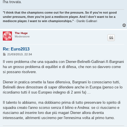
l'ha trovata.
i
o
"I think that the champions come out for the pressure. So if you're not good
under pressure, then you're just a mediocre player. And I don't want to be a
mediocre player. I want to win championships."
- Danilo Gallinari
The Huge
Moderatore
Re: Euro2013
M
21/03/2013, 22:34
e
s
Il vero problema che una squadra con Diener-Belinelli-Gallinari-X-Bargnani
s
ha un grosso problema di equilibri e di difesa, che non so davvero come
a
g
si possano risolvere.
g
i
o
Diener in pratica omette la fase difensiva, Bargnani lo conosciamo tutti,
Belinelli deve dimostrare di saper difendere anche in Europa (penso ce lo
ricordiamo tutti il suo Europeo indegno di 2 anni fa) ...
Il talento lo abbiamo, ma dobbiamo prima di tutto preservare lo spirito di
squadra creato l'anno scorso senza il bilino e Andrea: se ci riusciamo e
riusciamo ad inserire loro due più magari Diener allora diventa
interessante, altrimenti usciremo per l'ennesima volta al primo turno.