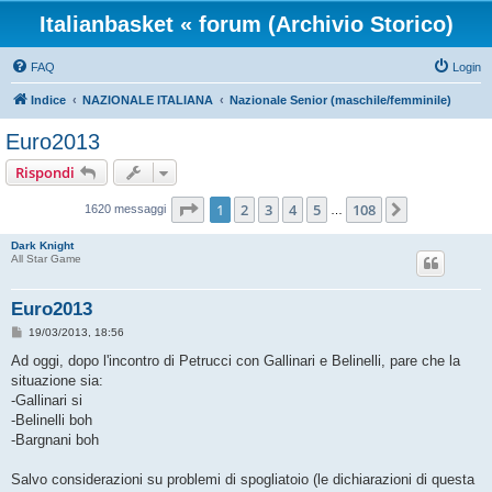
Italianbasket « forum (Archivio Storico)
FAQ
Login
Indice
NAZIONALE ITALIANA
Nazionale Senior (maschile/femminile)
Euro2013
Rispondi
Pagina
1
di
108
1
2
3
4
5
108
Prossimo
1620 messaggi
…
Dark Knight
All Star Game
Euro2013
M
19/03/2013, 18:56
e
s
Ad oggi, dopo l'incontro di Petrucci con Gallinari e Belinelli, pare che la
s
situazione sia:
a
g
-Gallinari si
g
-Belinelli boh
i
o
-Bargnani boh
Salvo considerazioni su problemi di spogliatoio (le dichiarazioni di questa