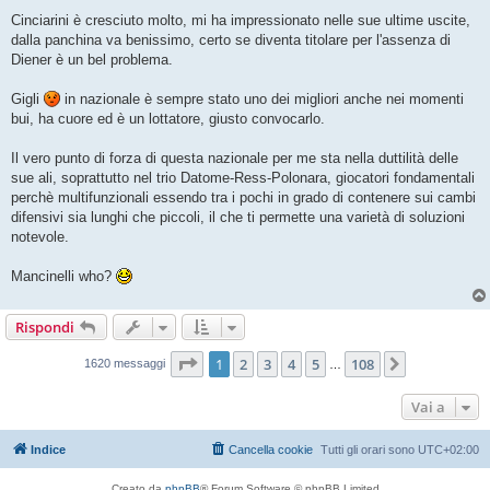
Cinciarini è cresciuto molto, mi ha impressionato nelle sue ultime uscite,
dalla panchina va benissimo, certo se diventa titolare per l'assenza di
Diener è un bel problema.
Gigli
in nazionale è sempre stato uno dei migliori anche nei momenti
bui, ha cuore ed è un lottatore, giusto convocarlo.
Il vero punto di forza di questa nazionale per me sta nella duttilità delle
sue ali, soprattutto nel trio Datome-Ress-Polonara, giocatori fondamentali
perchè multifunzionali essendo tra i pochi in grado di contenere sui cambi
difensivi sia lunghi che piccoli, il che ti permette una varietà di soluzioni
notevole.
Mancinelli who?
Rispondi
Pagina
1
di
108
1
2
3
4
5
108
Prossimo
1620 messaggi
…
Vai a
Indice
Cancella cookie
Tutti gli orari sono
UTC+02:00
Creato da
phpBB
® Forum Software © phpBB Limited