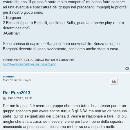
estate del tipo "il gruppo è stato molto compatto" mi hanno fatto pensare
ad una eventuale spaccatura del gruppo nei precedenti impegni) le priorità
per il nostro gioco sono:
1-Bargnani
2-Belinelli (questo Belinelli, quello dei Bulls, guardia e anche play e tutto
determinazione)
3-Gallinari
Sono curioso di capire se Bargnani sarà convocabile. Senza di lui, un
Bargnani decente si parla ovviamente, possiamo anche stare a casa.
Informazioni sul CUS Padova Basket in Carrozzina
http://www.cuspadova.it/a_basket.php
maurom
Most Valuable Player
Re: Euro2013
M
19/03/2013, 22:31
e
s
Per me la priorità è avere un gruppo che rema tutto dalla stessa parte, un
s
gruppo spaccato può avere anche tutti e 3 gli NBA ma non va da nessuna
a
g
parte, quindi se qualcuno dei 3 pensa di venire in Nazionale a fare il di più
g
meglio che stia a casa, se invece si viene per fare il bene della squadra,
i
o
rinunciando ai personalismi possiamo metter su una squadra molto