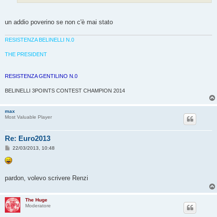
un addio poverino se non c'è mai stato
RESISTENZA BELINELLI N.0
THE PRESIDENT
RESISTENZA GENTILINO N.0
BELINELLI 3POINTS CONTEST CHAMPION 2014
max
Most Valuable Player
Re: Euro2013
M
22/03/2013, 10:48
e
s
s
a
g
pardon, volevo scrivere Renzi
g
i
o
The Huge
Moderatore