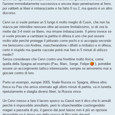
l'azione immediatamente successiva e ancora dopo penetrazione al ferro,
poi vabbeh ai liberi è imbarazzante e ha fatto 0 su 2, ma questo è un altro
discorso.
Cervi se si vuole portare un 5 lungo è molto meglio di Cusin, che non ha
stazza per intimidire nessuno oltre ad essere limitatissimo, si ok ora la
mette dai 3-4 metri se libero, ma rimane imbarazzante. Il primo invece se
si vuole provare a cambiare la partita in difesa è uno che può essere
molto utile perchè protegge il pitturato come pochi e si accoppia secondo
me benissimo con Andrea, mascherandone i difetti a rimbalzo e in difesa,
certo è stupido ma quante cazzate potrà mai fare in 5 minuti di utilizzo
medio?
Senza considerare che Cervi contro una frontline molto fisica, come
quella della Spagna ad esempio (Pau, Marc, Serge, Felipe
), potrebbe
essere un accorgimento tattico interessante, sempre se arriveremo mai a
giocare contro di loro.
Porto un esempio, europei 2005, finale Russia vs Spagna, difesa ultra
fisica su Pau che arriva stremato agli ultimi minuti di partita, va in lunetta
ripetutamente e sbaglia diversi liberi, la Russia vince.
Un Cervi messo a fare il lavoro sporco su Gasol non ti dico che lo annulli
perchè è impossibile annullarlo, però lo sfiancherebbe costringendolo
magari a passarla di più, il gancio dal post basso non è più un opzione
disponibile se ti ritrovi uno della stazza di Riccardo davanti.