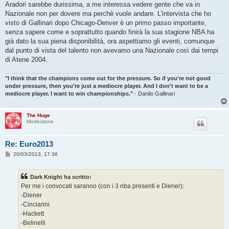
Aradori sarebbe durissima, a me interessa vedere gente che va in
Nazionale non per dovere ma perchè vuole andare. L'intervista che ho
visto di Gallinari dopo Chicago-Denver è un primo passo importante,
senza sapere come e soprattutto quando finirà la sua stagione NBA ha
già dato la sua piena disponibilità, ora aspettiamo gli eventi, comunque
dal punto di vista del talento non avevamo una Nazionale così dai tempi
di Atene 2004.
"I think that the champions come out for the pressure. So if you're not good
under pressure, then you're just a mediocre player. And I don't want to be a
mediocre player. I want to win championships."
- Danilo Gallinari
The Huge
Moderatore
Re: Euro2013
M
20/03/2013, 17:36
e
s
s
Dark Knight ha scritto:
a
g
Per me i convocati saranno (con i 3 nba presenti e Diener):
g
-Diener
i
o
-Cinciarini
-Hackett
-Belinelli