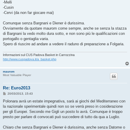
-Melli
-Cusin
-Cervi (da non far giocare mai)
Comunque senza Bargnani e Diener è durissima.
Ovviamente da quotare maurom come sempre, anche se senza la stazza
di Bargnani la vedo molto dura sotto, e non sono più le qualificazioni con
portogallo o gentaglia varia.
Spero di riuscire ad andare a vedere il raduno di preparazione a Folgaria.
Informazioni sul CUS Padova Basket in Carrozzina
http://www.cuspadova.it/a_basket.php
maurom
Most Valuable Player
Re: Euro2013
M
20/03/2013, 15:43
e
s
Polonara avrà un estate impegnativa, sarà ai giochi del Mediterraneo con
s
la nazionale sperimentale quindi non so se verrà preso in cosiderazione
a
g
per gli Europei. Secondo me Gigli un posto lo avrà. Comunque è troppo
g
presto per parlare di convocati può succedere di tutto da qua a Luglio.
i
o
Chiaro che senza Bargnani e Diener è durissima, anche senza Datome o