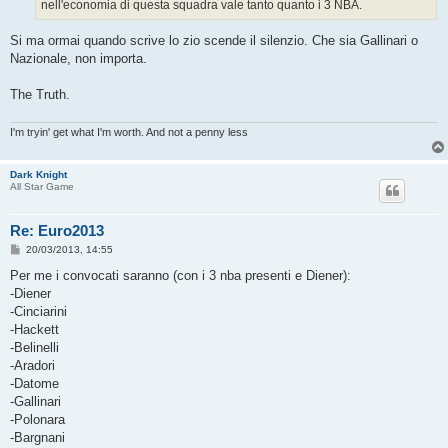
nell'economia di questa squadra vale tanto quanto i 3 NBA.
Si ma ormai quando scrive lo zio scende il silenzio. Che sia Gallinari o
Nazionale, non importa.
The Truth.
I'm tryin' get what I'm worth. And not a penny less
Dark Knight
All Star Game
Re: Euro2013
M
20/03/2013, 14:55
e
s
Per me i convocati saranno (con i 3 nba presenti e Diener):
s
-Diener
a
g
-Cinciarini
g
-Hackett
i
o
-Belinelli
-Aradori
-Datome
-Gallinari
-Polonara
-Bargnani