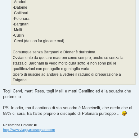
-Aradori
-Datome
-Gallinari
-Polonara
-Bargnani
-Melli
-Cusin
-Cervi (da non far giocare mai)
Comunque senza Bargnani e Diener è durissima.
Ovviamente da quotare maurom come sempre, anche se senza la
stazza di Bargnani la vedo molto dura sotto, e non sono più le
qualificazioni con portogallo o gentaglia varia.
Spero di riuscire ad andare a vedere il raduno di preparazione a
Folgaria.
Togli Cervi, metti Ress, togli Melli e metti Gentilino ed è la squadra che
porterei io.
PS. lo odio, ma il capitano di sta squadra è Mancinelli, che credo che al
99% ci sarà, tra l'altro proprio a discapito di Polonara purtroppo ...
Resistenza Datome #1
http://www.viaggiareesognare.com