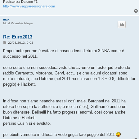
Resistenza Datome #1
http://www.viaggiareesognare.com
max
Most Valuable Player
Re: Euro2013
M
22/03/2013, 0:04
e
s
l'importante per me è evitare di nascondersi dietro ai 3 NBA come è
s
successo nel 2011.
a
g
g
sono certo che non succederà visto che avremo un roster più profondo
i
o
(addio Carraretto, Mordente, Cervi, ecc...) e che alcuni giocatori sono
molto maturati, tipo Datome (nel 2011 ha chiuso con 1.3 + 0.8, difficile far
peggio) e Hackett.
in difesa non siamo neanche messi così male. Bargnani nel 2011 ha
difeso ben sopra la sufficienza (se replica è ok), Gallinari è anche un
buon difensore, Belinelli ha fatto progressi enormi, così come anche
Datome e Hackett.
persino Cusin si è evoluto.
poi obiettivamente in difesa la vedo grigia fare peggio del 2011