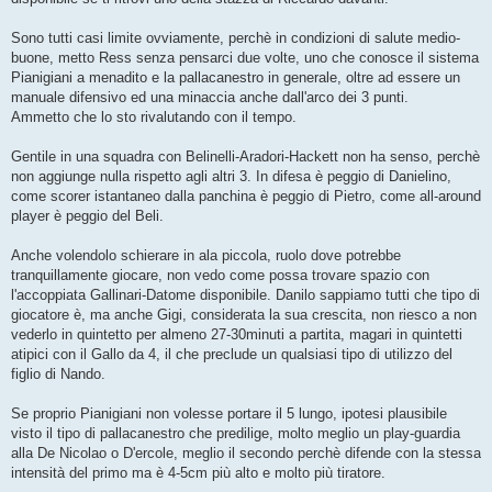
Sono tutti casi limite ovviamente, perchè in condizioni di salute medio-
buone, metto Ress senza pensarci due volte, uno che conosce il sistema
Pianigiani a menadito e la pallacanestro in generale, oltre ad essere un
manuale difensivo ed una minaccia anche dall'arco dei 3 punti.
Ammetto che lo sto rivalutando con il tempo.
Gentile in una squadra con Belinelli-Aradori-Hackett non ha senso, perchè
non aggiunge nulla rispetto agli altri 3. In difesa è peggio di Danielino,
come scorer istantaneo dalla panchina è peggio di Pietro, come all-around
player è peggio del Beli.
Anche volendolo schierare in ala piccola, ruolo dove potrebbe
tranquillamente giocare, non vedo come possa trovare spazio con
l'accoppiata Gallinari-Datome disponibile. Danilo sappiamo tutti che tipo di
giocatore è, ma anche Gigi, considerata la sua crescita, non riesco a non
vederlo in quintetto per almeno 27-30minuti a partita, magari in quintetti
atipici con il Gallo da 4, il che preclude un qualsiasi tipo di utilizzo del
figlio di Nando.
Se proprio Pianigiani non volesse portare il 5 lungo, ipotesi plausibile
visto il tipo di pallacanestro che predilige, molto meglio un play-guardia
alla De Nicolao o D'ercole, meglio il secondo perchè difende con la stessa
intensità del primo ma è 4-5cm più alto e molto più tiratore.