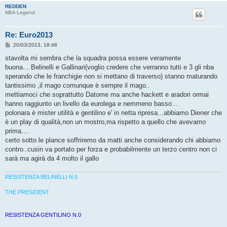
REDDEN
NBA Legend
Re: Euro2013
M
20/03/2013, 18:48
e
s
stavolta mi sembra che la squadra possa essere veramente
s
buona....Belinelli e Gallinari(voglio credere che verranno tutti e 3 gli nba
a
g
sperando che le franchigie non si mettano di traverso) stanno maturando
g
tantissimo ,il mago comunque è sempre il mago..
i
o
mettiamoci che soprattutto Datome ma anche hackett e aradori ormai
hanno raggiunto un livello da eurolega e nemmeno basso...
polonara è mister utilità e gentilino e' in netta ripresa...abbiamo Diener che
è un play di qualità,non un mostro,ma rispetto a quello che avevamo
prima....
certo sotto le plance soffriremo da matti anche considerando chi abbiamo
contro..cusin va portato per forza e probabilmente un terzo centro non ci
sarà ma agirà da 4 molto il gallo
RESISTENZA BELINELLI N.0
THE PRESIDENT
RESISTENZA GENTILINO N.0