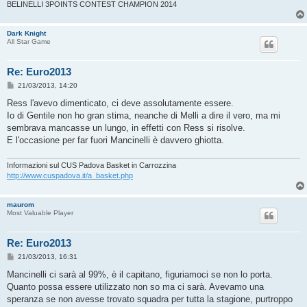
BELINELLI 3POINTS CONTEST CHAMPION 2014
Dark Knight
All Star Game
Re: Euro2013
M
21/03/2013, 14:20
e
s
Ress l'avevo dimenticato, ci deve assolutamente essere.
s
Io di Gentile non ho gran stima, neanche di Melli a dire il vero, ma mi
a
g
sembrava mancasse un lungo, in effetti con Ress si risolve.
g
E l'occasione per far fuori Mancinelli è davvero ghiotta.
i
o
Informazioni sul CUS Padova Basket in Carrozzina
http://www.cuspadova.it/a_basket.php
maurom
Most Valuable Player
Re: Euro2013
M
21/03/2013, 16:31
e
s
Mancinelli ci sarà al 99%, è il capitano, figuriamoci se non lo porta.
s
Quanto possa essere utilizzato non so ma ci sarà. Avevamo una
a
g
speranza se non avesse trovato squadra per tutta la stagione, purtroppo
g