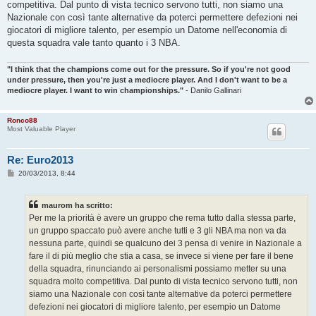
competitiva. Dal punto di vista tecnico servono tutti, non siamo una
Nazionale con così tante alternative da poterci permettere defezioni nei
giocatori di migliore talento, per esempio un Datome nell'economia di
questa squadra vale tanto quanto i 3 NBA.
"I think that the champions come out for the pressure. So if you're not good
under pressure, then you're just a mediocre player. And I don't want to be a
mediocre player. I want to win championships."
- Danilo Gallinari
Ronco88
Most Valuable Player
Re: Euro2013
M
20/03/2013, 8:44
e
s
s
maurom ha scritto:
a
g
Per me la priorità è avere un gruppo che rema tutto dalla stessa parte,
g
un gruppo spaccato può avere anche tutti e 3 gli NBA ma non va da
i
o
nessuna parte, quindi se qualcuno dei 3 pensa di venire in Nazionale a
fare il di più meglio che stia a casa, se invece si viene per fare il bene
della squadra, rinunciando ai personalismi possiamo metter su una
squadra molto competitiva. Dal punto di vista tecnico servono tutti, non
siamo una Nazionale con così tante alternative da poterci permettere
defezioni nei giocatori di migliore talento, per esempio un Datome