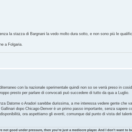
la stazza di Bargnani la vedo molto dura sotto, e non sono più le qualific
ne a Folgaria.
iterraneo con la nazionale sperimentale quindi non so se verrà preso in cosid
ppo presto per parlare di convocati può succedere di tutto da qua a Luglio.
nza Datome o Aradori sarebbe durissima, a me interessa vedere gente che va
di Gallinari dopo Chicago-Denver è un primo passo importante, senza sapere c
disponibilità, ora aspettiamo gli eventi, comunque dal punto di vista del tal
re not good under pressure, then you're just a mediocre player. And I don't want to be