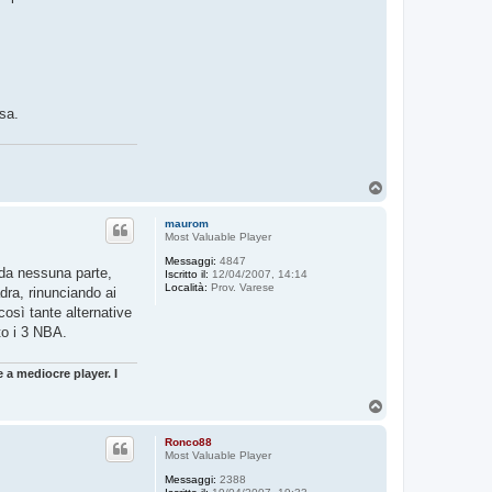
sa.
T
o
p
maurom
Most Valuable Player
Messaggi:
4847
 da nessuna parte,
Iscritto il:
12/04/2007, 14:14
Località:
Prov. Varese
dra, rinunciando ai
osì tante alternative
to i 3 NBA.
 a mediocre player. I
T
o
p
Ronco88
Most Valuable Player
Messaggi:
2388