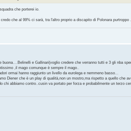
 squadra che porterei io.
credo che al 99% ci sarà, tra l'altro proprio a discapito di Polonara purtroppo 
ona....Belinelli e Gallinari(voglio credere che verranno tutti e 3 gli nba spe
antissimo ,il mago comunque è sempre il mago..
dori ormai hanno raggiunto un livello da eurolega e nemmeno basso...
abbiamo Diener che è un play di qualità,non un mostro,ma rispetto a quello che a
do chi abbiamo contro..cusin va portato per forza e probabilmente un terzo ce