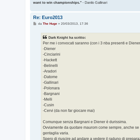
want to win championships."
- Danilo Gallinari
Re: Euro2013
M
da
The Huge
»
20/03/2013, 17:36
e
s
s
Dark Knight ha scritto:
a
g
Per me i convocati saranno (con i 3 nba presenti e Diener
g
-Diener
i
o
-Cinciarini
-Hackett
-Belinelli
-Aradori
-Datome
-Gallinari
-Polonara
-Bargnani
-Melli
-Cusin
-Cervi (da non far giocare mai)
Comunque senza Bargnani e Diener è durissima.
Ovviamente da quotare maurom come sempre, anche se senz
gentaglia varia.
Spero di riuscire ad andare a vedere il raduno di prepara