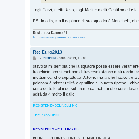
Togli Cervi, metti Ress, togli Melli e metti Gentilino ed è la
PS. lo odio, ma il capitano di sta squadra è Mancinelli, che 
Resistenza Datome #1
http://www.viaggiareesognare.com
Re: Euro2013
M
da
REDDEN
»
20/03/2013, 18:48
e
s
stavolta mi sembra che la squadra possa essere veramente bu
s
franchigie non si mettano di traverso) stanno maturando t
a
g
mettiamoci che soprattutto Datome ma anche hackett e ara
g
polonara è mister utilità e gentilino e' in netta ripresa...
i
o
certo sotto le plance soffriremo da matti anche consideran
agirà da 4 molto il gallo
RESISTENZA BELINELLI N.0
THE PRESIDENT
RESISTENZA GENTILINO N.0
BELINELLI 3POINTS CONTEST CHAMPION 2014