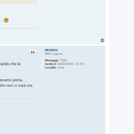
e
...
T
o
p
REDDEN
NBA Legend
Messaggi:
7359
rando che le
Iscritto il:
26/04/2007, 22:53
Località:
roma
vevamo prima....
ntro non ci sarà ma