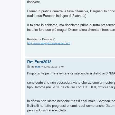
risolvere.
a
g
g
Diener in pratica omette la fase difensiva, Bargnani lo con
i
o
tutti il suo Europeo indegno di 2 anni fa) ...
Il talento lo abbiamo, ma dobbiamo prima di tutto preservare
inserire loro due più magari Diener allora diventa interessan
Resistenza Datome #1
http://www.viaggiareesognare.com
Re: Euro2013
M
da
max
»
22/03/2013, 0:04
e
s
l'importante per me è evitare di nascondersi dietro ai 3 N
s
a
g
sono certo che non succederà visto che avremo un roster più
g
tipo Datome (nel 2011 ha chiuso con 1.3 + 0.8, difficile far
i
o
in difesa non siamo neanche messi così male. Bargnani nel 
Belinelli ha fatto progressi enormi, così come anche Dato
persino Cusin si è evoluto.