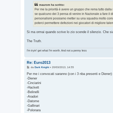
s
maurom ha scritto:
a
g
Per me la priorità è avere un gruppo che rema tutto dalla
g
se qualcuno dei 3 pensa di venire in Nazionale a fare il di
i
o
personalismi possiamo metter su una squadra molto competi
poterci permettere defezioni nei giocatori di migliore ta
Si ma ormai quando scrive lo zio scende il silenzio. Che si
The Truth.
I'm tryin' get what I'm worth. And not a penny less
Re: Euro2013
M
da
Dark Knight
»
20/03/2013, 14:55
e
s
Per me i convocati saranno (con i 3 nba presenti e Diener):
s
-Diener
a
g
-Cinciarini
g
-Hackett
i
o
-Belinelli
-Aradori
-Datome
-Gallinari
-Polonara