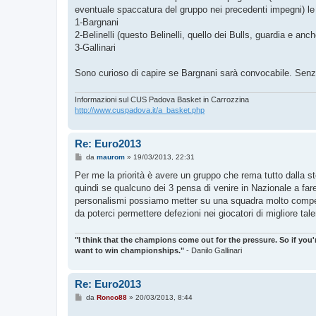
eventuale spaccatura del gruppo nei precedenti impegni) le p
1-Bargnani
2-Belinelli (questo Belinelli, quello dei Bulls, guardia e anc
3-Gallinari
Sono curioso di capire se Bargnani sarà convocabile. Senz
Informazioni sul CUS Padova Basket in Carrozzina
http://www.cuspadova.it/a_basket.php
Re: Euro2013
M
da
maurom
»
19/03/2013, 22:31
e
s
Per me la priorità è avere un gruppo che rema tutto dalla 
s
quindi se qualcuno dei 3 pensa di venire in Nazionale a fare 
a
g
personalismi possiamo metter su una squadra molto competit
g
da poterci permettere defezioni nei giocatori di migliore t
i
o
"I think that the champions come out for the pressure. So if you'
want to win championships."
- Danilo Gallinari
Re: Euro2013
M
da
Ronco88
»
20/03/2013, 8:44
e
s