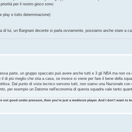
riorità per il nostro gioco sono:
he play e tutto determinazione)
a di lui, un Bargnani decente si parla ovviamente, possiamo anche stare a ca
stessa parte, un gruppo spaccato può avere anche tutti e 3 gli NBA ma non va
il di più meglio che stia a casa, se invece si viene per fare il bene della squa
iva. Dal punto di vista tecnico servono tutti, non siamo una Nazionale con c
alento, per esempio un Datome nell'economia di questa squadra vale tanto quan
re not good under pressure, then you're just a mediocre player. And I don't want to be