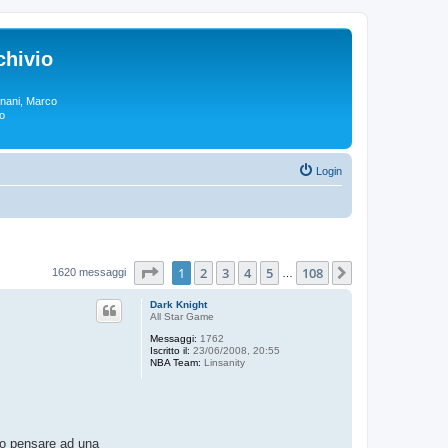
chivio
rgnani, Marco
lo
Login
Pagina
1
di
108
1
2
3
4
5
108
Prossimo
1620 messaggi
…
Dark Knight
All Star Game
Messaggi:
1762
Iscritto il:
23/06/2008, 20:55
NBA Team:
Linsanity
tto pensare ad una