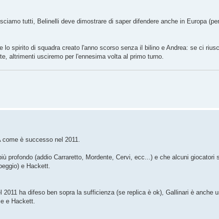
osciamo tutti, Belinelli deve dimostrare di saper difendere anche in Europa (pe
 lo spirito di squadra creato l'anno scorso senza il bilino e Andrea: se ci riu
te, altrimenti usciremo per l'ennesima volta al primo turno.
BA come è successo nel 2011.
 profondo (addio Carraretto, Mordente, Cervi, ecc...) e che alcuni giocatori 
 peggio) e Hackett.
2011 ha difeso ben sopra la sufficienza (se replica è ok), Gallinari è anche 
me e Hackett.