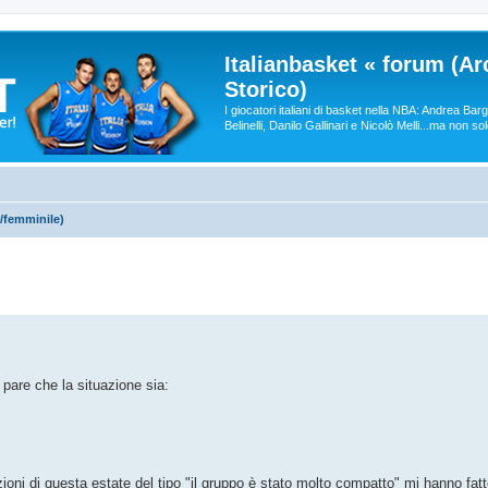
Italianbasket « forum (Ar
Storico)
I giocatori italiani di basket nella NBA: Andrea Ba
Belinelli, Danilo Gallinari e Nicolò Melli...ma non so
/femminile)
, pare che la situazione sia:
zioni di questa estate del tipo "il gruppo è stato molto compatto" mi hanno fa