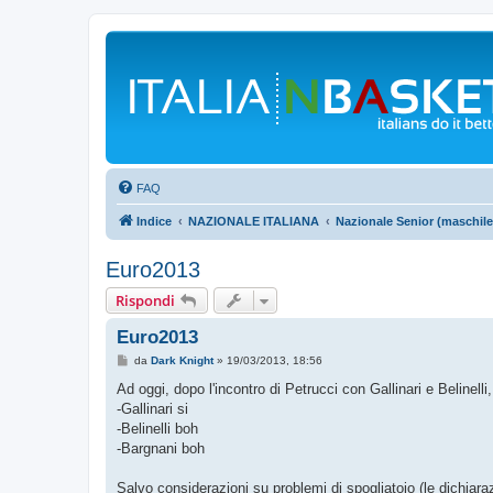
FAQ
Indice
NAZIONALE ITALIANA
Nazionale Senior (maschile
Euro2013
Rispondi
Euro2013
M
da
Dark Knight
»
19/03/2013, 18:56
e
s
Ad oggi, dopo l'incontro di Petrucci con Gallinari e Belinelli
s
-Gallinari si
a
g
-Belinelli boh
g
-Bargnani boh
i
o
Salvo considerazioni su problemi di spogliatoio (le dichiara