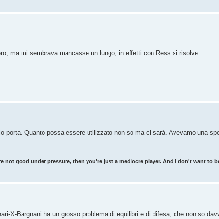
 vero, ma mi sembrava mancasse un lungo, in effetti con Ress si risolve.
on lo porta. Quanto possa essere utilizzato non so ma ci sarà. Avevamo una s
re not good under pressure, then you're just a mediocre player. And I don't want to be
inari-X-Bargnani ha un grosso problema di equilibri e di difesa, che non so d