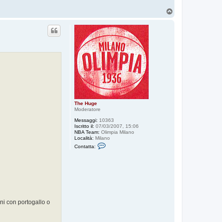
T
o
p
The Huge
Moderatore
Messaggi:
10363
Iscritto il:
07/03/2007, 15:06
NBA Team:
Olimpia Milano
Località:
Milano
C
Contatta:
o
n
t
a
t
t
a
T
h
ni con portogallo o
e
H
u
g