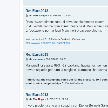
Re: Euro2013
M
da
Dark Knight
»
21/03/2013, 14:20
e
s
Ress l'avevo dimenticato, ci deve assolutamente essere.
s
Io di Gentile non ho gran stima, neanche di Melli a dire il
a
g
E l'occasione per far fuori Mancinelli è davvero ghiotta.
g
i
o
Informazioni sul CUS Padova Basket in Carrozzina
http://www.cuspadova.it/a_basket.php
Re: Euro2013
M
da
maurom
»
21/03/2013, 16:31
e
s
Mancinelli ci sarà al 99%, è il capitano, figuriamoci se n
s
trovato squadra per tutta la stagione, purtroppo l'ha trovata.
a
g
g
i
"I think that the champions come out for the pressure. So if you'
o
want to win championships."
- Danilo Gallinari
Re: Euro2013
M
da
The Huge
»
21/03/2013, 22:34
e
s
Il vero problema che una squadra con Diener-Belinelli-Gall
s