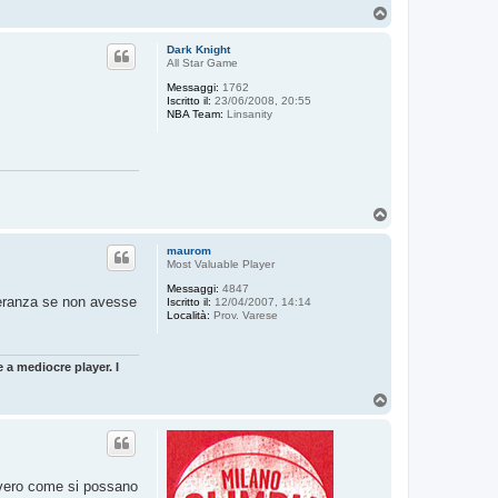
T
o
p
Dark Knight
All Star Game
Messaggi:
1762
Iscritto il:
23/06/2008, 20:55
NBA Team:
Linsanity
T
o
p
maurom
Most Valuable Player
Messaggi:
4847
peranza se non avesse
Iscritto il:
12/04/2007, 14:14
Località:
Prov. Varese
 a mediocre player. I
T
o
p
avvero come si possano