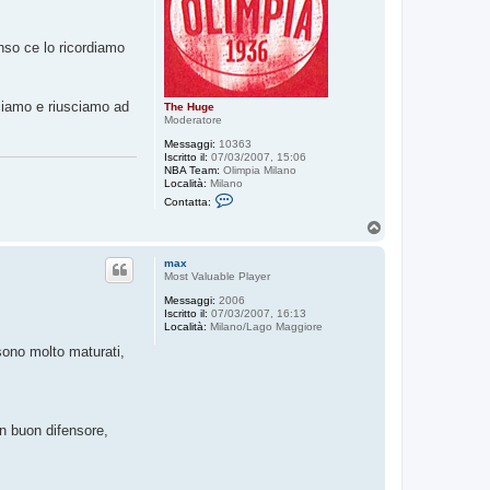
nso ce lo ricordiamo
sciamo e riusciamo ad
The Huge
Moderatore
Messaggi:
10363
Iscritto il:
07/03/2007, 15:06
NBA Team:
Olimpia Milano
Località:
Milano
C
Contatta:
o
n
T
t
o
a
p
t
max
t
Most Valuable Player
a
Messaggi:
2006
T
Iscritto il:
07/03/2007, 16:13
h
Località:
Milano/Lago Maggiore
e
H
sono molto maturati,
u
g
e
un buon difensore,