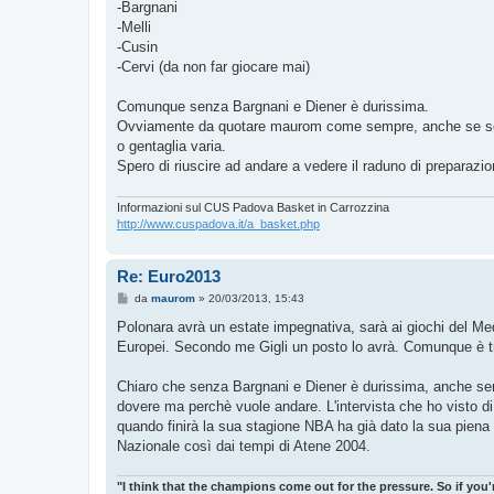
-Bargnani
-Melli
-Cusin
-Cervi (da non far giocare mai)
Comunque senza Bargnani e Diener è durissima.
Ovviamente da quotare maurom come sempre, anche se senza 
o gentaglia varia.
Spero di riuscire ad andare a vedere il raduno di preparazio
Informazioni sul CUS Padova Basket in Carrozzina
http://www.cuspadova.it/a_basket.php
Re: Euro2013
M
da
maurom
»
20/03/2013, 15:43
e
s
Polonara avrà un estate impegnativa, sarà ai giochi del Med
s
Europei. Secondo me Gigli un posto lo avrà. Comunque è tro
a
g
g
Chiaro che senza Bargnani e Diener è durissima, anche se
i
o
dovere ma perchè vuole andare. L'intervista che ho visto 
quando finirà la sua stagione NBA ha già dato la sua piena 
Nazionale così dai tempi di Atene 2004.
"I think that the champions come out for the pressure. So if you'