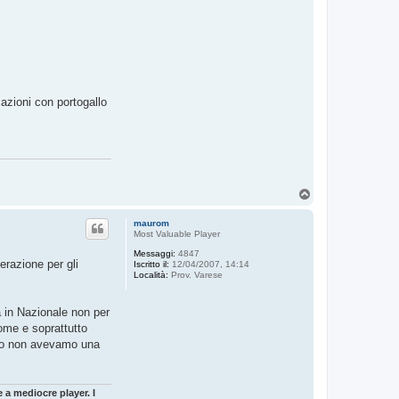
azioni con portogallo
T
o
p
maurom
Most Valuable Player
Messaggi:
4847
erazione per gli
Iscritto il:
12/04/2007, 14:14
Località:
Prov. Varese
 in Nazionale non per
ome e soprattutto
ento non avevamo una
 a mediocre player. I