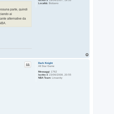
Iscritto il:
19/04/2007, 19:33
Località:
Bolzano
essuna parte, quindi
ciando ai
ante alternative da
 NBA.
T
o
p
Dark Knight
All Star Game
Messaggi:
1762
Iscritto il:
23/06/2008, 20:55
NBA Team:
Linsanity