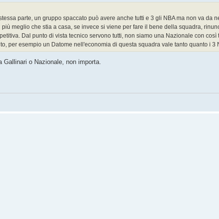
 stessa parte, un gruppo spaccato può avere anche tutti e 3 gli NBA ma non va da n
 più meglio che stia a casa, se invece si viene per fare il bene della squadra, rinun
tiva. Dal punto di vista tecnico servono tutti, non siamo una Nazionale con così t
lento, per esempio un Datome nell'economia di questa squadra vale tanto quanto i 3
a Gallinari o Nazionale, non importa.