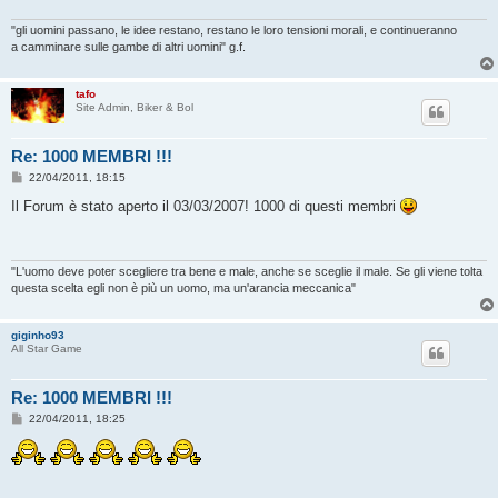
"gli uomini passano, le idee restano, restano le loro tensioni morali, e continueranno
a camminare sulle gambe di altri uomini" g.f.
tafo
Site Admin, Biker & Bol
Re: 1000 MEMBRI !!!
M
22/04/2011, 18:15
e
s
Il Forum è stato aperto il 03/03/2007! 1000 di questi membri
s
a
g
g
i
"L'uomo deve poter scegliere tra bene e male, anche se sceglie il male. Se gli viene tolta
o
questa scelta egli non è più un uomo, ma un'arancia meccanica"
giginho93
All Star Game
Re: 1000 MEMBRI !!!
M
22/04/2011, 18:25
e
s
s
a
g
g