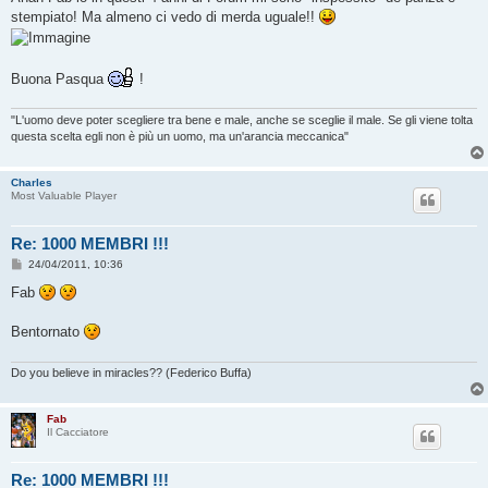
s
stempiato! Ma almeno ci vedo di merda uguale!!
a
g
g
i
o
Buona Pasqua
!
"L'uomo deve poter scegliere tra bene e male, anche se sceglie il male. Se gli viene tolta
questa scelta egli non è più un uomo, ma un'arancia meccanica"
Charles
Most Valuable Player
Re: 1000 MEMBRI !!!
M
24/04/2011, 10:36
e
s
Fab
s
a
g
Bentornato
g
i
o
Do you believe in miracles?? (Federico Buffa)
Fab
Il Cacciatore
Re: 1000 MEMBRI !!!