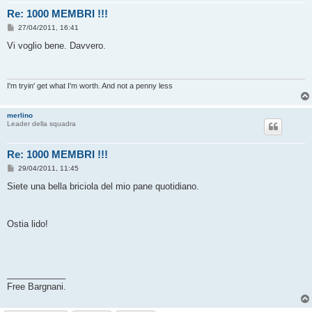
Re: 1000 MEMBRI !!!
M
27/04/2011, 16:41
e
s
Vi voglio bene. Davvero.
s
a
g
g
i
I'm tryin' get what I'm worth. And not a penny less
o
merlino
Leader della squadra
Re: 1000 MEMBRI !!!
M
29/04/2011, 11:45
e
s
Siete una bella briciola del mio pane quotidiano.
s
a
g
g
Ostia lido!
i
o
____________
Free Bargnani.