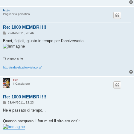
fagiu
Pagliaccio psicotico
Re: 1000 MEMBRI !!!
M
22/04/2011, 20:46
e
s
Bravi, figlioli, giusto in tempo per l'anniversario
s
a
g
g
i
Tiro ignorante
o
http://rafweb.altervista.org/
Fab
Il Cacciatore
Re: 1000 MEMBRI !!!
M
23/04/2011, 12:23
e
s
Ne è passato di tempo...
s
a
g
Quando nacquero il forum ed il sito ero così:
g
i
o