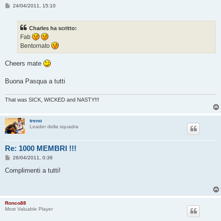
M
24/04/2011, 15:10
e
s
s
Charles ha scritto:
a
g
Fab
g
Bentornato
i
o
Cheers mate
Buona Pasqua a tutti
That was SICK, WICKED and NASTY!!!
treno
Leader della squadra
Re: 1000 MEMBRI !!!
M
26/04/2011, 0:36
e
s
Complimenti a tutti!
s
a
g
g
i
Ronco88
o
Most Valuable Player