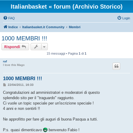
Italianbasket « forum (Archivio Storico)
FAQ
Login
Indice
Italianbasket.it Community
Membri
1000 MEMBRI !!!
Rispondi
15 messaggi • Pagina
1
di
1
raf
I love this Mago
1000 MEMBRI !!!
M
22/04/2011, 16:33
e
s
Congratulazioni ad amministratori e moderatori di questo
s
splendido sito per il "traguardo" raggiunto.
a
g
Ci vuole un topic speciale per un'iscrizione speciale !
g
4 anni e non sentirli !!
i
o
Ne approfitto per fare gli auguri di buona Pasqua a tutti.
P.s. quasi dimenticavo
benvenuto Fabio !