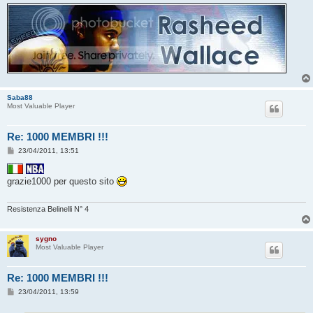
Saba88
Most Valuable Player
Re: 1000 MEMBRI !!!
M
23/04/2011, 13:51
e
s
s
grazie1000 per questo sito
a
g
g
i
Resistenza Belinelli N° 4
o
sygno
Most Valuable Player
Re: 1000 MEMBRI !!!
M
23/04/2011, 13:59
e
s