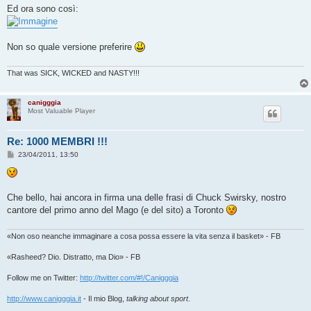
Ed ora sono così:
Non so quale versione preferire
That was SICK, WICKED and NASTY!!!
canigggia
Most Valuable Player
Re: 1000 MEMBRI !!!
M
23/04/2011, 13:50
e
s
s
a
g
Che bello, hai ancora in firma una delle frasi di Chuck Swirsky, nostro
g
cantore del primo anno del Mago (e del sito) a Toronto
i
o
«Non oso neanche immaginare a cosa possa essere la vita senza il basket» - FB
«Rasheed? Dio. Distratto, ma Dio» - FB
Follow me on Twitter:
http://twitter.com/#!/Canigggia
http://www.canigggia.it
- Il mio Blog,
talking about sport
.