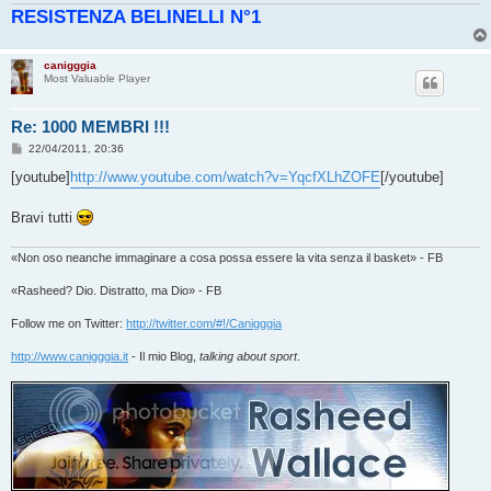
RESISTENZA BELINELLI N°1
i
o
canigggia
Most Valuable Player
Re: 1000 MEMBRI !!!
M
22/04/2011, 20:36
e
s
[youtube]
http://www.youtube.com/watch?v=YqcfXLhZOFE
[/youtube]
s
a
g
Bravi tutti
g
i
o
«Non oso neanche immaginare a cosa possa essere la vita senza il basket» - FB
«Rasheed? Dio. Distratto, ma Dio» - FB
Follow me on Twitter:
http://twitter.com/#!/Canigggia
http://www.canigggia.it
- Il mio Blog,
talking about sport
.