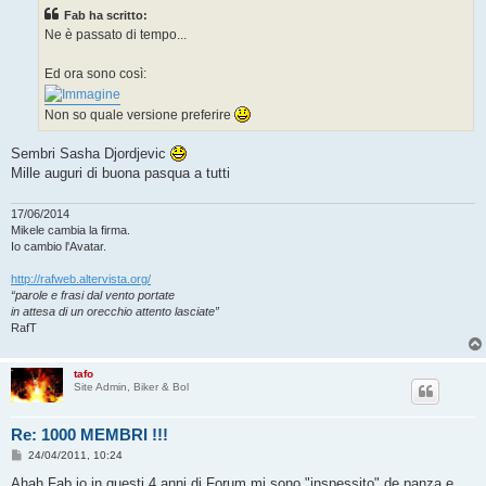
s
Fab ha scritto:
a
g
Ne è passato di tempo...
g
i
o
Ed ora sono così:
Non so quale versione preferire
Sembri Sasha Djordjevic
Mille auguri di buona pasqua a tutti
17/06/2014
Mikele cambia la firma.
Io cambio l'Avatar.
http://rafweb.altervista.org/
“parole e frasi dal vento portate
in attesa di un orecchio attento lasciate”
RafT
tafo
Site Admin, Biker & Bol
Re: 1000 MEMBRI !!!
M
24/04/2011, 10:24
e
s
Ahah Fab io in questi 4 anni di Forum mi sono "inspessito" de panza e