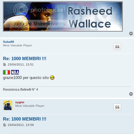
Saba88
Most Valuable Player
Re: 1000 MEMBRI !!!
M
23/04/2011, 13:51
e
s
s
grazie1000 per questo sito
a
g
g
i
Resistenza Belinelli N° 4
o
sygno
Most Valuable Player
Re: 1000 MEMBRI !!!
M
23/04/2011, 13:59
e
s