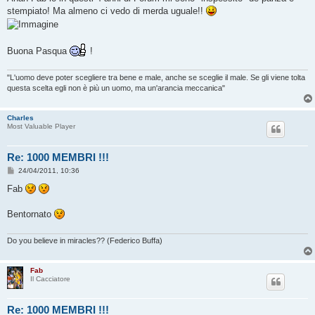
s
stempiato! Ma almeno ci vedo di merda uguale!!
a
g
g
i
o
Buona Pasqua
!
"L'uomo deve poter scegliere tra bene e male, anche se sceglie il male. Se gli viene tolta
questa scelta egli non è più un uomo, ma un'arancia meccanica"
Charles
Most Valuable Player
Re: 1000 MEMBRI !!!
M
24/04/2011, 10:36
e
s
Fab
s
a
g
Bentornato
g
i
o
Do you believe in miracles?? (Federico Buffa)
Fab
Il Cacciatore
Re: 1000 MEMBRI !!!