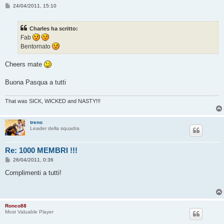
M
24/04/2011, 15:10
e
s
s
Charles ha scritto:
a
g
Fab
g
Bentornato
i
o
Cheers mate
Buona Pasqua a tutti
That was SICK, WICKED and NASTY!!!
treno
Leader della squadra
Re: 1000 MEMBRI !!!
M
26/04/2011, 0:36
e
s
Complimenti a tutti!
s
a
g
g
i
Ronco88
o
Most Valuable Player