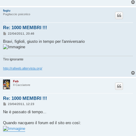
fagiu
Pagliaccio psicotico
Re: 1000 MEMBRI !!!
M
22/04/2011, 20:46
e
s
Bravi, figlioli, giusto in tempo per l'anniversario
s
a
g
g
i
Tiro ignorante
o
http://rafweb.altervista.org/
Fab
Il Cacciatore
Re: 1000 MEMBRI !!!
M
23/04/2011, 12:23
e
s
Ne è passato di tempo...
s
a
g
Quando nacquero il forum ed il sito ero così:
g
i
o