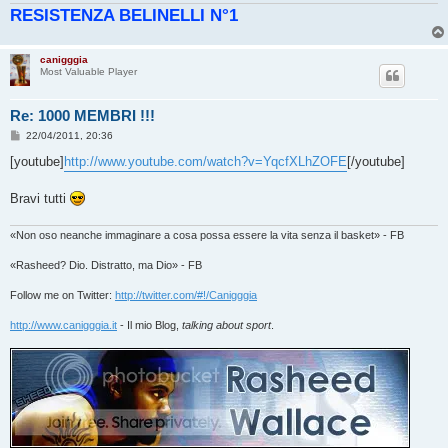
RESISTENZA BELINELLI N°1
i
o
canigggia
Most Valuable Player
Re: 1000 MEMBRI !!!
M
22/04/2011, 20:36
e
s
[youtube]
http://www.youtube.com/watch?v=YqcfXLhZOFE
[/youtube]
s
a
g
Bravi tutti
g
i
o
«Non oso neanche immaginare a cosa possa essere la vita senza il basket» - FB
«Rasheed? Dio. Distratto, ma Dio» - FB
Follow me on Twitter:
http://twitter.com/#!/Canigggia
http://www.canigggia.it
- Il mio Blog,
talking about sport
.