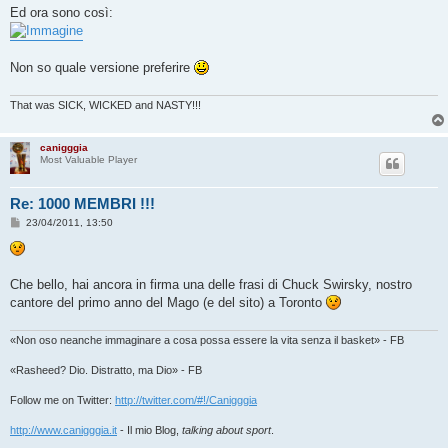
Ed ora sono così:
Non so quale versione preferire
That was SICK, WICKED and NASTY!!!
canigggia
Most Valuable Player
Re: 1000 MEMBRI !!!
M
23/04/2011, 13:50
e
s
s
a
g
Che bello, hai ancora in firma una delle frasi di Chuck Swirsky, nostro
g
cantore del primo anno del Mago (e del sito) a Toronto
i
o
«Non oso neanche immaginare a cosa possa essere la vita senza il basket» - FB
«Rasheed? Dio. Distratto, ma Dio» - FB
Follow me on Twitter:
http://twitter.com/#!/Canigggia
http://www.canigggia.it
- Il mio Blog,
talking about sport
.