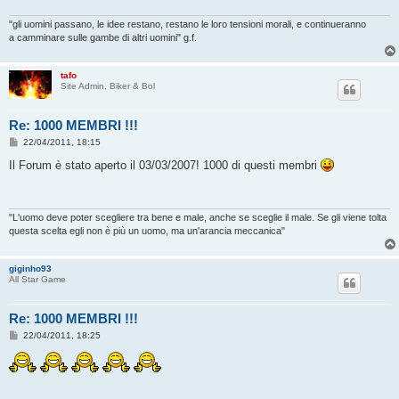
"gli uomini passano, le idee restano, restano le loro tensioni morali, e continueranno
a camminare sulle gambe di altri uomini" g.f.
tafo
Site Admin, Biker & Bol
Re: 1000 MEMBRI !!!
M
22/04/2011, 18:15
e
s
Il Forum è stato aperto il 03/03/2007! 1000 di questi membri
s
a
g
g
i
"L'uomo deve poter scegliere tra bene e male, anche se sceglie il male. Se gli viene tolta
o
questa scelta egli non è più un uomo, ma un'arancia meccanica"
giginho93
All Star Game
Re: 1000 MEMBRI !!!
M
22/04/2011, 18:25
e
s
s
a
g
g