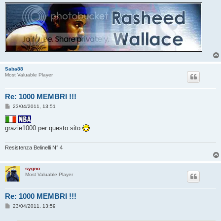
Saba88
Most Valuable Player
Re: 1000 MEMBRI !!!
M
23/04/2011, 13:51
e
s
s
grazie1000 per questo sito
a
g
g
i
Resistenza Belinelli N° 4
o
sygno
Most Valuable Player
Re: 1000 MEMBRI !!!
M
23/04/2011, 13:59
e
s