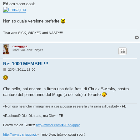
Ed ora sono così:
Non so quale versione preferire
That was SICK, WICKED and NASTY!!!
canigggia
Most Valuable Player
Re: 1000 MEMBRI !!!
M
23/04/2011, 13:50
e
s
s
a
g
Che bello, hai ancora in firma una delle frasi di Chuck Swirsky, nostro
g
cantore del primo anno del Mago (e del sito) a Toronto
i
o
«Non oso neanche immaginare a cosa possa essere la vita senza il basket» - FB
«Rasheed? Dio. Distratto, ma Dio» - FB
Follow me on Twitter:
http://twitter.com/#!/Canigggia
http://www.canigggia.it
- Il mio Blog,
talking about sport
.