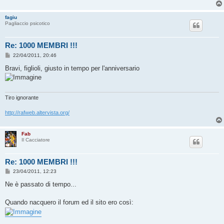
fagiu
Pagliaccio psicotico
Re: 1000 MEMBRI !!!
M
22/04/2011, 20:46
e
s
Bravi, figlioli, giusto in tempo per l'anniversario
s
a
g
g
i
Tiro ignorante
o
http://rafweb.altervista.org/
Fab
Il Cacciatore
Re: 1000 MEMBRI !!!
M
23/04/2011, 12:23
e
s
Ne è passato di tempo...
s
a
g
Quando nacquero il forum ed il sito ero così:
g
i
o