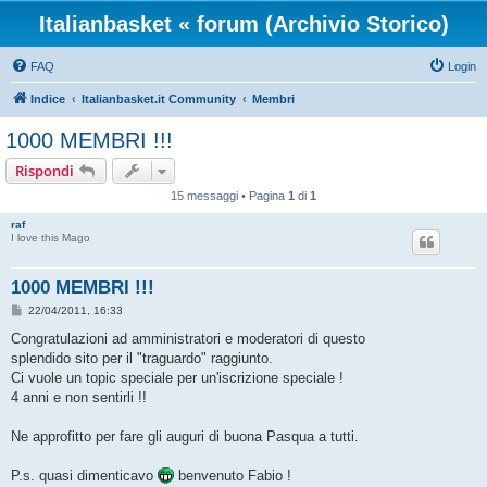
Italianbasket « forum (Archivio Storico)
FAQ
Login
Indice
Italianbasket.it Community
Membri
1000 MEMBRI !!!
Rispondi
15 messaggi • Pagina
1
di
1
raf
I love this Mago
1000 MEMBRI !!!
M
22/04/2011, 16:33
e
s
Congratulazioni ad amministratori e moderatori di questo
s
splendido sito per il "traguardo" raggiunto.
a
g
Ci vuole un topic speciale per un'iscrizione speciale !
g
4 anni e non sentirli !!
i
o
Ne approfitto per fare gli auguri di buona Pasqua a tutti.
P.s. quasi dimenticavo
benvenuto Fabio !