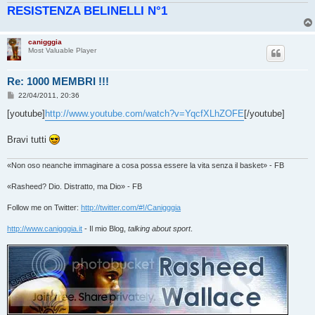
RESISTENZA BELINELLI N°1
i
o
canigggia
Most Valuable Player
Re: 1000 MEMBRI !!!
M
22/04/2011, 20:36
e
s
[youtube]
http://www.youtube.com/watch?v=YqcfXLhZOFE
[/youtube]
s
a
g
Bravi tutti
g
i
o
«Non oso neanche immaginare a cosa possa essere la vita senza il basket» - FB
«Rasheed? Dio. Distratto, ma Dio» - FB
Follow me on Twitter:
http://twitter.com/#!/Canigggia
http://www.canigggia.it
- Il mio Blog,
talking about sport
.