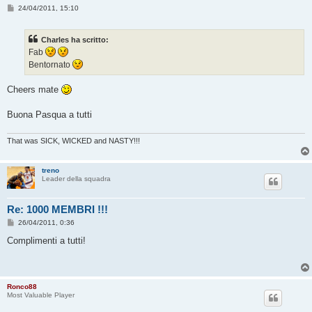
M
24/04/2011, 15:10
e
s
s
Charles ha scritto:
a
g
Fab
g
Bentornato
i
o
Cheers mate
Buona Pasqua a tutti
That was SICK, WICKED and NASTY!!!
treno
Leader della squadra
Re: 1000 MEMBRI !!!
M
26/04/2011, 0:36
e
s
Complimenti a tutti!
s
a
g
g
i
Ronco88
o
Most Valuable Player