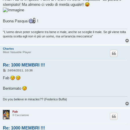
s
stempiato! Ma almeno ci vedo di merda uguale!!
a
g
g
i
o
Buona Pasqua
!
"L'uomo deve poter scegliere tra bene e male, anche se sceglie il male. Se gli viene tolta
questa scelta egli non è più un uomo, ma un'arancia meccanica"
Charles
Most Valuable Player
Re: 1000 MEMBRI !!!
M
24/04/2011, 10:36
e
s
Fab
s
a
g
Bentornato
g
i
o
Do you believe in miracles?? (Federico Buffa)
Fab
Il Cacciatore
Re: 1000 MEMBRI !!!