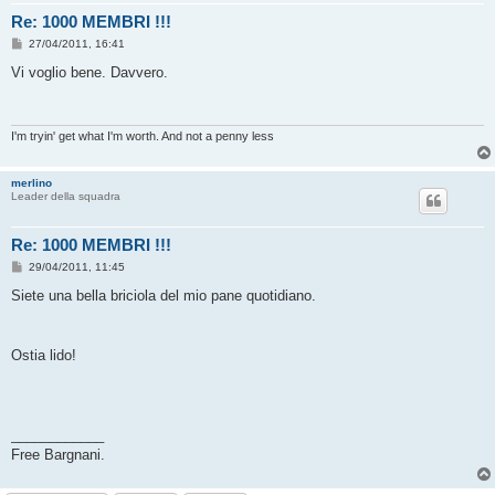
Re: 1000 MEMBRI !!!
M
27/04/2011, 16:41
e
s
Vi voglio bene. Davvero.
s
a
g
g
i
I'm tryin' get what I'm worth. And not a penny less
o
merlino
Leader della squadra
Re: 1000 MEMBRI !!!
M
29/04/2011, 11:45
e
s
Siete una bella briciola del mio pane quotidiano.
s
a
g
g
Ostia lido!
i
o
____________
Free Bargnani.