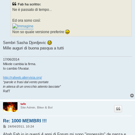
s
Fab ha scritto:
a
g
Ne è passato di tempo...
g
i
o
Ed ora sono così:
Non so quale versione preferire
Sembri Sasha Djordjevic
Mille auguri di buona pasqua a tutti
17/06/2014
Mikele cambia la firma.
Io cambio l'Avatar.
http://rafweb.altervista.org/
“parole e frasi dal vento portate
in attesa di un orecchio attento lasciate”
RafT
tafo
Site Admin, Biker & Bol
Re: 1000 MEMBRI !!!
M
24/04/2011, 10:24
e
s
Ahah Fab io in questi 4 anni di Forum mi sono "inspessito" de panza e