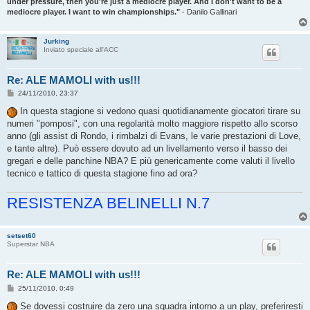
under pressure, then you're just a mediocre player. And I don't want to be a
mediocre player. I want to win championships."
- Danilo Gallinari
Jurking
Inviato speciale all'ACC
Re: ALE MAMOLI with us!!!
M
24/11/2010, 23:37
e
s
In questa stagione si vedono quasi quotidianamente giocatori tirare su
s
numeri "pomposi", con una regolarità molto maggiore rispetto allo scorso
a
g
anno (gli assist di Rondo, i rimbalzi di Evans, le varie prestazioni di Love,
g
e tante altre). Può essere dovuto ad un livellamento verso il basso dei
i
o
gregari e delle panchine NBA? E più genericamente come valuti il livello
tecnico e tattico di questa stagione fino ad ora?
RESISTENZA BELINELLI N.7
setset60
Superstar NBA
Re: ALE MAMOLI with us!!!
M
25/11/2010, 0:49
e
s
Se dovessi costruire da zero una squadra intorno a un play, preferiresti