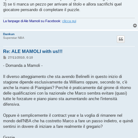
3) se ti manca un pezzo per arrivare al titolo e allora sacrifichi quel
giocatore pensando di completare il puzzle.
La fanpage di Ale Mamoli su Facebook:
clicca qui
Dankun
Superstar NBA
Re: ALE MAMOLI with us!!!
M
27/11/2010, 0:10
e
s
- Domanda a Mamoli -
s
a
g
Il diverso atteggiamento che sta avendo Belinelli in questo inizio di
g
stagione dipende esclusivamente da Williams oppure, secondo te, c'è
i
o
anche la mano di Pianigiani? Perchè è praticamente dal girone di ritorno
delle qualificazioni con la nazionale che Marco sembra evitare (quasi)
tutte le forzature e piano piano sta aumentando anche l'intensità
difensiva.
Oppure è semplicemente il contract year e la voglia di rimanere nel
mondo dell'NBA che ha costretto Marco a fare un passo indietro, e quindi
sentirsi in dovere di iniziare a fare realmente il gregario?
Grazie