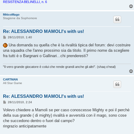
RESISTENZA BELINELLI, n. 6
MiticoMago
Stagione da Sophomore
Re: ALESSANDRO MAMOLI's with us!
M
28/11/2010, 1:40
e
s
Una domanda su quella che è la rivalità tipica del forum: devi costruire
s
una squadra che l'anno prossimo sia da titolo. Il primo nome da scegliere
a
g
fra tutti è o Bargnani o Gallinari...chi prenderesti?
g
i
o
"Il vero grande giocatore è colui che rende grandi anche gli altri". (shaq o'neal)
CARTMAN
All Star Game
Re: ALESSANDRO MAMOLI's with us!
M
28/11/2010, 2:24
e
s
Volevo chiedere a Mamoli se per caso conoscesse Mighty e poi il perchè
s
della sua grande ( di mighty) rivalità e avversità con il mago, sono cose
a
g
che succedono dentro o fuori dal campo?
g
ringrazio anticipatamente
i
o