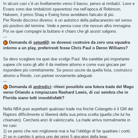
In alcuni casi c’è un livellamento verso il basso, penso ai rimbalzi. Love e
Evans sono due rimbalzisti spaventosi ma nell’epoca di Robinson,
Hakeem, il primo Shaq e Ewing forse avrebbero faticato di più.
Per Rondo discorso diverso: è un autistico della pallacanestro nel senso
più positivo del termine. Vede e pensa cose che nessun altro immagina.
Poi se quei compagni la buttano è chiaro che gli assist salgono.
---
Domanda di
setset60
: se dovessi costruire da zero una squadra
intorno a un play, preferiresti fosse Chris Paul o Deron Williams?
Se devo scegliere tra quei due scelgo Paul. Ma sarebbe più importante
sapere chi sono gli altri 4 da mettere attorno e come vuoi giocare per
rispondere più correttamente. Se posso uscire da quella lista, costruisco
attorno a Rondo, con partner ovviamente adeguati.
---
Domanda di
andredici
: ritieni possibile una futura trade del Mago
verso Orlando a rimpiazzare Rashard Lewis, di cui sembra che in
Florida siano tutti insoddisfatti?
Nella NBA puoi aspettarti qualsiasi trade ma finché Colangelo è il GM dei
Raptors difficilmente si libererà della sua prima scelta (
quella che lui ha
chiamato
). Cercherà anzi di valorizzarla. La trade arriva normalmente in
tre casi:
1) se pensi che non migliorerai mai e hai l’obbligo di far quadrare i conti;
2) se in cambio ti arriva uno dei primi 5 giocatori della lega;