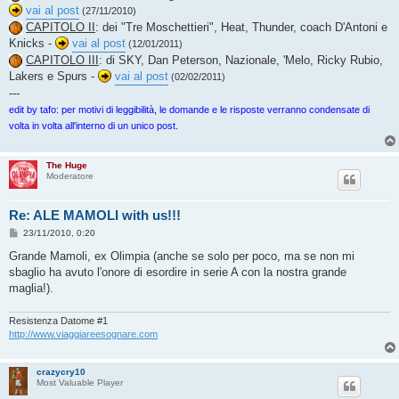
vai al post
(27/11/2010)
CAPITOLO II
: dei "Tre Moschettieri", Heat, Thunder, coach D'Antoni e
Knicks -
vai al post
(12/01/2011)
CAPITOLO III
: di SKY, Dan Peterson, Nazionale, 'Melo, Ricky Rubio,
Lakers e Spurs -
vai al post
(02/02/2011)
---
edit by tafo: per motivi di leggibilità, le domande e le risposte verranno condensate di
volta in volta all'interno di un unico post.
The Huge
Moderatore
Re: ALE MAMOLI with us!!!
M
23/11/2010, 0:20
e
s
Grande Mamoli, ex Olimpia (anche se solo per poco, ma se non mi
s
sbaglio ha avuto l'onore di esordire in serie A con la nostra grande
a
g
maglia!).
g
i
o
Resistenza Datome #1
http://www.viaggiareesognare.com
crazycry10
Most Valuable Player