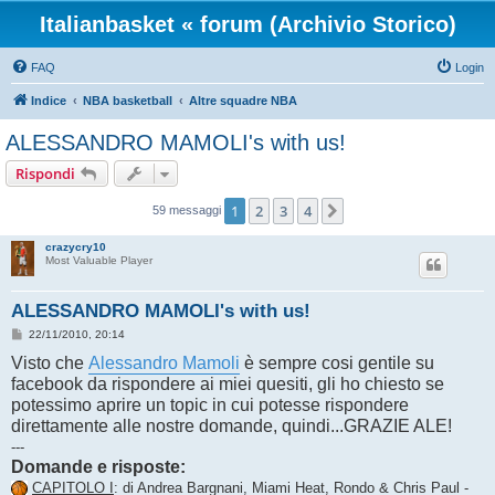
Italianbasket « forum (Archivio Storico)
FAQ
Login
Indice
NBA basketball
Altre squadre NBA
ALESSANDRO MAMOLI's with us!
Rispondi
1
2
3
4
Prossimo
59 messaggi
crazycry10
Most Valuable Player
ALESSANDRO MAMOLI's with us!
M
22/11/2010, 20:14
e
Visto che
s
Alessandro Mamoli
è sempre cosi gentile su
s
facebook da rispondere ai miei quesiti, gli ho chiesto se
a
g
potessimo aprire un topic in cui potesse rispondere
g
direttamente alle nostre domande, quindi...GRAZIE ALE!
i
o
---
Domande e risposte:
CAPITOLO I
: di Andrea Bargnani, Miami Heat, Rondo & Chris Paul -