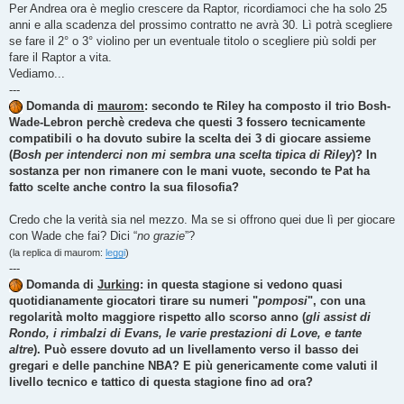
Per Andrea ora è meglio crescere da Raptor, ricordiamoci che ha solo 25
anni e alla scadenza del prossimo contratto ne avrà 30. Lì potrà scegliere
se fare il 2° o 3° violino per un eventuale titolo o scegliere più soldi per
fare il Raptor a vita.
Vediamo...
---
Domanda di
maurom
: secondo te Riley ha composto il trio Bosh-
Wade-Lebron perchè credeva che questi 3 fossero tecnicamente
compatibili o ha dovuto subire la scelta dei 3 di giocare assieme
(
Bosh per intenderci non mi sembra una scelta tipica di Riley
)? In
sostanza per non rimanere con le mani vuote, secondo te Pat ha
fatto scelte anche contro la sua filosofia?
Credo che la verità sia nel mezzo. Ma se si offrono quei due lì per giocare
con Wade che fai? Dici “
no grazie
”?
(la replica di maurom:
leggi
)
---
Domanda di
Jurking
: in questa stagione si vedono quasi
quotidianamente giocatori tirare su numeri "
pomposi
", con una
regolarità molto maggiore rispetto allo scorso anno (
gli assist di
Rondo, i rimbalzi di Evans, le varie prestazioni di Love, e tante
altre
). Può essere dovuto ad un livellamento verso il basso dei
gregari e delle panchine NBA? E più genericamente come valuti il
livello tecnico e tattico di questa stagione fino ad ora?