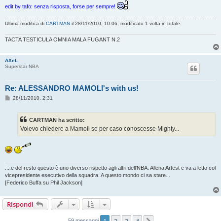
edit by tafo: senza risposta, forse per sempre!
Ultima modifica di
CARTMAN
il 28/11/2010, 10:06, modificato 1 volta in totale.
TACTA TESTICULA OMNIA MALA FUGANT N.2
AXeL
Superstar NBA
Re: ALESSANDRO MAMOLI's with us!
M
28/11/2010, 2:31
e
s
s
CARTMAN ha scritto:
a
g
Volevo chiedere a Mamoli se per caso conoscesse Mighty...
g
i
o
....e del resto questo è uno diverso rispetto agli altri dell'NBA. Allena Artest e va a letto col
vicepresidente esecutivo della squadra. A questo mondo ci sa stare...
[Federico Buffa su Phil Jackson]
Rispondi
59 messaggi