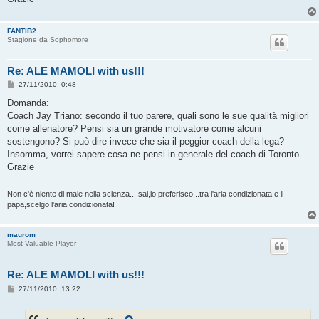
FANTIB2
Stagione da Sophomore
Re: ALE MAMOLI with us!!!
M
27/11/2010, 0:48
e
s
Domanda:
s
Coach Jay Triano: secondo il tuo parere, quali sono le sue qualità migliori
a
g
come allenatore? Pensi sia un grande motivatore come alcuni
g
sostengono? Si può dire invece che sia il peggior coach della lega?
i
o
Insomma, vorrei sapere cosa ne pensi in generale del coach di Toronto.
Grazie
Non c'è niente di male nella scienza....sai,io preferisco...tra l'aria condizionata e il
papa,scelgo l'aria condizionata!
maurom
Most Valuable Player
Re: ALE MAMOLI with us!!!
M
27/11/2010, 13:22
e
s
s