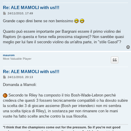
Re: ALE MAMOLI with us!!!
M
24/11/2010, 17:49
e
s
Grande capo direi bene se non benissimo
s
a
g
Quanto può essere importante per Bargnani essere il primo violino dei
g
Raptors (in questa e forse nella prossima stagione)? Non sarebbe quasi
i
o
meglio per lui fare il secondo violino da un'altra parte, in "stile Gasol"?
maurom
Most Valuable Player
Re: ALE MAMOLI with us!!!
M
24/11/2010, 20:13
e
s
Domanda a Mamoli:
s
a
g
Secondo te Riley ha composto il trio Bosh-Wade-Lebron perchè
g
credeva che questi 3 fossero tecnicamente compatibili o ha dovuto subire
i
o
la scelta dei 3 di giocare assieme (Bosh per intenderci non mi sembra
una scelta tipica di Riley), in sostanza per non rimanere con le mani
vuote ha fatto scelte anche contro la sua filosofia.
"I think that the champions come out for the pressure. So if you're not good