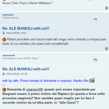
s
fosse Chris Paul o Deron Williams?
a
g
g
i
andredici
o
All Star Game
Re: ALE MAMOLI with us!!!
M
25/11/2010, 0:52
e
s
Ritieni possibile una futura trade del mago verso orlando a rimpiazzare
s
lewis di cui sembra che siano tutti insoddisfatti
a
g
g
i
alemamoli
o
Giornalista & voce di SKY Sport
Re: ALE MAMOLI with us!!!
M
26/11/2010, 23:35
e
s
edit by tafo: Prima tornata di domande e risposte, thanks Ale
s
---
a
g
Domanda di
crazycry10
: quanto può essere importante per
g
Bargnani essere il primo violino dei Raptors (in questa e forse nella
i
o
prossima stagione)? Non sarebbe quasi meglio per lui fare il
secondo violino da un'altra parte, in "stile Gasol"?