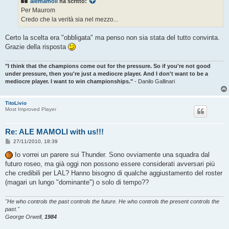
alemamoli
ha scritto:
a
g
Per Maurom
g
Credo che la verità sia nel mezzo...
i
o
Certo la scelta era "obbligata" ma penso non sia stata del tutto convinta.
Grazie della risposta
"I think that the champions come out for the pressure. So if you're not good
under pressure, then you're just a mediocre player. And I don't want to be a
mediocre player. I want to win championships."
- Danilo Gallinari
TitoLivio
Most Improved Player
Re: ALE MAMOLI with us!!!
M
27/11/2010, 18:39
e
s
Io vorrei un parere sui Thunder. Sono ovviamente una squadra dal
s
futuro roseo, ma già oggi non possono essere considerati avversari più
a
g
che credibili per LAL? Hanno bisogno di qualche aggiustamento del roster
g
(magari un lungo "dominante") o solo di tempo??
i
o
"He who controls the past controls the future. He who controls the present controls the
past."
George Orwell,
1984