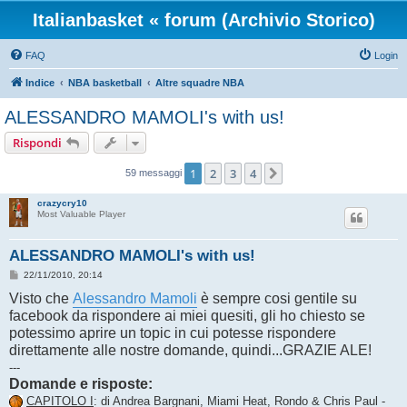
Italianbasket « forum (Archivio Storico)
FAQ
Login
Indice
NBA basketball
Altre squadre NBA
ALESSANDRO MAMOLI's with us!
Rispondi
1
2
3
4
Prossimo
59 messaggi
crazycry10
Most Valuable Player
ALESSANDRO MAMOLI's with us!
M
22/11/2010, 20:14
e
Visto che
s
Alessandro Mamoli
è sempre cosi gentile su
s
facebook da rispondere ai miei quesiti, gli ho chiesto se
a
g
potessimo aprire un topic in cui potesse rispondere
g
direttamente alle nostre domande, quindi...GRAZIE ALE!
i
o
---
Domande e risposte:
CAPITOLO I
: di Andrea Bargnani, Miami Heat, Rondo & Chris Paul -