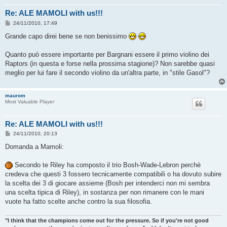
Re: ALE MAMOLI with us!!!
M
24/11/2010, 17:49
e
s
Grande capo direi bene se non benissimo
s
a
g
Quanto può essere importante per Bargnani essere il primo violino dei
g
Raptors (in questa e forse nella prossima stagione)? Non sarebbe quasi
i
o
meglio per lui fare il secondo violino da un'altra parte, in "stile Gasol"?
maurom
Most Valuable Player
Re: ALE MAMOLI with us!!!
M
24/11/2010, 20:13
e
s
Domanda a Mamoli:
s
a
g
Secondo te Riley ha composto il trio Bosh-Wade-Lebron perchè
g
credeva che questi 3 fossero tecnicamente compatibili o ha dovuto subire
i
o
la scelta dei 3 di giocare assieme (Bosh per intenderci non mi sembra
una scelta tipica di Riley), in sostanza per non rimanere con le mani
vuote ha fatto scelte anche contro la sua filosofia.
"I think that the champions come out for the pressure. So if you're not good