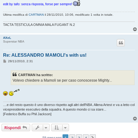
edit by tafo: senza risposta, forse per sempre!
Ultima modifica di
CARTMAN
il 28/11/2010, 10:06, modificato 1 volta in totale.
TACTA TESTICULA OMNIA MALA FUGANT N.2
AXeL
Superstar NBA
Re: ALESSANDRO MAMOLI's with us!
M
28/11/2010, 2:31
e
s
s
CARTMAN ha scritto:
a
g
Volevo chiedere a Mamoli se per caso conoscesse Mighty...
g
i
o
....e del resto questo è uno diverso rispetto agli altri dell'NBA. Allena Artest e va a letto col
vicepresidente esecutivo della squadra. A questo mondo ci sa stare...
[Federico Buffa su Phil Jackson]
Rispondi
59 messaggi