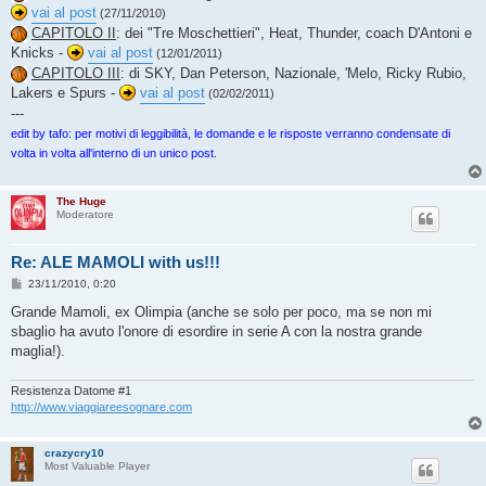
vai al post
(27/11/2010)
CAPITOLO II
: dei "Tre Moschettieri", Heat, Thunder, coach D'Antoni e
Knicks -
vai al post
(12/01/2011)
CAPITOLO III
: di SKY, Dan Peterson, Nazionale, 'Melo, Ricky Rubio,
Lakers e Spurs -
vai al post
(02/02/2011)
---
edit by tafo: per motivi di leggibilità, le domande e le risposte verranno condensate di
volta in volta all'interno di un unico post.
The Huge
Moderatore
Re: ALE MAMOLI with us!!!
M
23/11/2010, 0:20
e
s
Grande Mamoli, ex Olimpia (anche se solo per poco, ma se non mi
s
sbaglio ha avuto l'onore di esordire in serie A con la nostra grande
a
g
maglia!).
g
i
o
Resistenza Datome #1
http://www.viaggiareesognare.com
crazycry10
Most Valuable Player