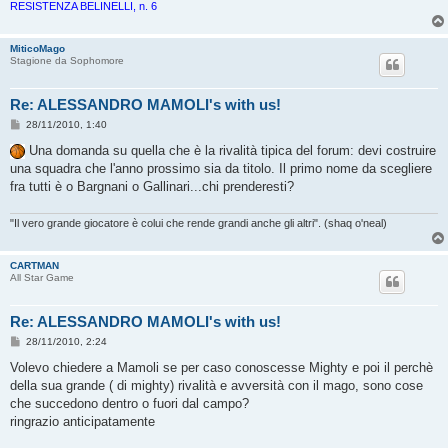
RESISTENZA BELINELLI, n. 6
MiticoMago
Stagione da Sophomore
Re: ALESSANDRO MAMOLI's with us!
M
28/11/2010, 1:40
e
s
Una domanda su quella che è la rivalità tipica del forum: devi costruire
s
una squadra che l'anno prossimo sia da titolo. Il primo nome da scegliere
a
g
fra tutti è o Bargnani o Gallinari...chi prenderesti?
g
i
o
"Il vero grande giocatore è colui che rende grandi anche gli altri". (shaq o'neal)
CARTMAN
All Star Game
Re: ALESSANDRO MAMOLI's with us!
M
28/11/2010, 2:24
e
s
Volevo chiedere a Mamoli se per caso conoscesse Mighty e poi il perchè
s
della sua grande ( di mighty) rivalità e avversità con il mago, sono cose
a
g
che succedono dentro o fuori dal campo?
g
ringrazio anticipatamente
i
o