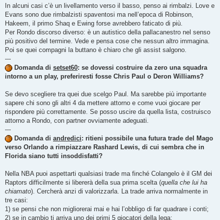
In alcuni casi c’è un livellamento verso il basso, penso ai rimbalzi. Love e
Evans sono due rimbalzisti spaventosi ma nell’epoca di Robinson,
Hakeem, il primo Shaq e Ewing forse avrebbero faticato di più.
Per Rondo discorso diverso: è un autistico della pallacanestro nel senso
più positivo del termine. Vede e pensa cose che nessun altro immagina.
Poi se quei compagni la buttano è chiaro che gli assist salgono.
---
Domanda di
setset60
: se dovessi costruire da zero una squadra
intorno a un play, preferiresti fosse Chris Paul o Deron Williams?
Se devo scegliere tra quei due scelgo Paul. Ma sarebbe più importante
sapere chi sono gli altri 4 da mettere attorno e come vuoi giocare per
rispondere più correttamente. Se posso uscire da quella lista, costruisco
attorno a Rondo, con partner ovviamente adeguati.
---
Domanda di
andredici
: ritieni possibile una futura trade del Mago
verso Orlando a rimpiazzare Rashard Lewis, di cui sembra che in
Florida siano tutti insoddisfatti?
Nella NBA puoi aspettarti qualsiasi trade ma finché Colangelo è il GM dei
Raptors difficilmente si libererà della sua prima scelta (
quella che lui ha
chiamato
). Cercherà anzi di valorizzarla. La trade arriva normalmente in
tre casi:
1) se pensi che non migliorerai mai e hai l’obbligo di far quadrare i conti;
2) se in cambio ti arriva uno dei primi 5 giocatori della lega;