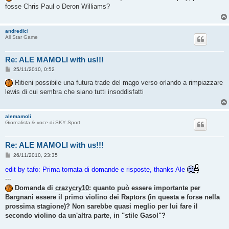
s
fosse Chris Paul o Deron Williams?
a
g
g
i
andredici
o
All Star Game
Re: ALE MAMOLI with us!!!
M
25/11/2010, 0:52
e
s
Ritieni possibile una futura trade del mago verso orlando a rimpiazzare
s
lewis di cui sembra che siano tutti insoddisfatti
a
g
g
i
alemamoli
o
Giornalista & voce di SKY Sport
Re: ALE MAMOLI with us!!!
M
26/11/2010, 23:35
e
s
edit by tafo: Prima tornata di domande e risposte, thanks Ale
s
---
a
g
Domanda di
crazycry10
: quanto può essere importante per
g
Bargnani essere il primo violino dei Raptors (in questa e forse nella
i
o
prossima stagione)? Non sarebbe quasi meglio per lui fare il
secondo violino da un'altra parte, in "stile Gasol"?