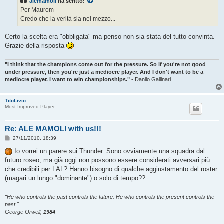
alemamoli
ha scritto:
a
g
Per Maurom
g
Credo che la verità sia nel mezzo...
i
o
Certo la scelta era "obbligata" ma penso non sia stata del tutto convinta.
Grazie della risposta
"I think that the champions come out for the pressure. So if you're not good
under pressure, then you're just a mediocre player. And I don't want to be a
mediocre player. I want to win championships."
- Danilo Gallinari
TitoLivio
Most Improved Player
Re: ALE MAMOLI with us!!!
M
27/11/2010, 18:39
e
s
Io vorrei un parere sui Thunder. Sono ovviamente una squadra dal
s
futuro roseo, ma già oggi non possono essere considerati avversari più
a
g
che credibili per LAL? Hanno bisogno di qualche aggiustamento del roster
g
(magari un lungo "dominante") o solo di tempo??
i
o
"He who controls the past controls the future. He who controls the present controls the
past."
George Orwell,
1984