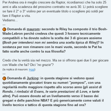
Per Andrea ora è meglio crescere da Raptor, ricordiamoci che ha solo 25
anni e alla scadenza del prossimo contratto ne avrà 30. Lì potrà scegliere
se fare il 2° o 3° violino per un eventuale titolo o scegliere più soldi per
fare il Raptor a vita.
Vediamo...
---
Domanda di
maurom
: secondo te Riley ha composto il trio Bosh-
Wade-Lebron perchè credeva che questi 3 fossero tecnicamente
compatibili o ha dovuto subire la scelta dei 3 di giocare assieme
(
Bosh per intenderci non mi sembra una scelta tipica di Riley
)? In
sostanza per non rimanere con le mani vuote, secondo te Pat ha
fatto scelte anche contro la sua filosofia?
Credo che la verità sia nel mezzo. Ma se si offrono quei due lì per giocare
con Wade che fai? Dici “
no grazie
”?
(la replica di maurom:
leggi
)
---
Domanda di
Jurking
: in questa stagione si vedono quasi
quotidianamente giocatori tirare su numeri "
pomposi
", con una
regolarità molto maggiore rispetto allo scorso anno (
gli assist di
Rondo, i rimbalzi di Evans, le varie prestazioni di Love, e tante
altre
). Può essere dovuto ad un livellamento verso il basso dei
gregari e delle panchine NBA? E più genericamente come valuti il
livello tecnico e tattico di questa stagione fino ad ora?