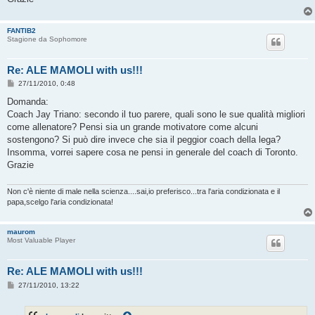
FANTIB2
Stagione da Sophomore
Re: ALE MAMOLI with us!!!
M
27/11/2010, 0:48
e
s
Domanda:
s
Coach Jay Triano: secondo il tuo parere, quali sono le sue qualità migliori
a
g
come allenatore? Pensi sia un grande motivatore come alcuni
g
sostengono? Si può dire invece che sia il peggior coach della lega?
i
o
Insomma, vorrei sapere cosa ne pensi in generale del coach di Toronto.
Grazie
Non c'è niente di male nella scienza....sai,io preferisco...tra l'aria condizionata e il
papa,scelgo l'aria condizionata!
maurom
Most Valuable Player
Re: ALE MAMOLI with us!!!
M
27/11/2010, 13:22
e
s
s