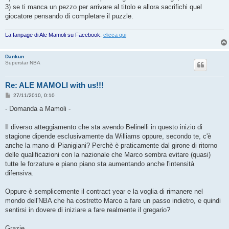
3) se ti manca un pezzo per arrivare al titolo e allora sacrifichi quel
giocatore pensando di completare il puzzle.
La fanpage di Ale Mamoli su Facebook:
clicca qui
Dankun
Superstar NBA
Re: ALE MAMOLI with us!!!
M
27/11/2010, 0:10
e
s
- Domanda a Mamoli -
s
a
g
Il diverso atteggiamento che sta avendo Belinelli in questo inizio di
g
stagione dipende esclusivamente da Williams oppure, secondo te, c'è
i
o
anche la mano di Pianigiani? Perchè è praticamente dal girone di ritorno
delle qualificazioni con la nazionale che Marco sembra evitare (quasi)
tutte le forzature e piano piano sta aumentando anche l'intensità
difensiva.
Oppure è semplicemente il contract year e la voglia di rimanere nel
mondo dell'NBA che ha costretto Marco a fare un passo indietro, e quindi
sentirsi in dovere di iniziare a fare realmente il gregario?
Grazie