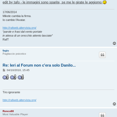
edit by tafo - le immagini sono sparite, se me le girate le aggiorno
17/06/2014
Mikele cambia la firma.
Io cambio l'Avatar.
http://rafweb.altervista.org/
“parole e frasi dal vento portate
in attesa di un orecchio attento lasciate”
RafT
fagiu
Pagliaccio psicotico
Re: Ieri al Forum non c'era solo Danilo...
M
04/10/2010, 15:45
e
s
s
a
g
g
i
Tiro ignorante
o
http://rafweb.altervista.org/
Ronco88
Most Valuable Player