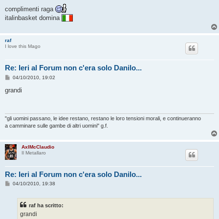
e
s
complimenti raga
s
italinbasket domina
a
g
g
i
raf
o
I love this Mago
Re: Ieri al Forum non c'era solo Danilo...
M
04/10/2010, 19:02
e
s
grandi
s
a
g
g
i
"gli uomini passano, le idee restano, restano le loro tensioni morali, e continueranno
o
a camminare sulle gambe di altri uomini" g.f.
AxlMcClaudio
Il Metallaro
Re: Ieri al Forum non c'era solo Danilo...
M
04/10/2010, 19:38
e
s
s
raf ha scritto:
a
g
grandi
g