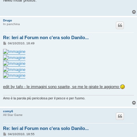
Need moar photos.
s
a
g
g
i
Drugo
o
In panchina
Re: Ieri al Forum non c'era solo Danilo...
M
04/10/2010, 18:49
e
s
s
a
g
g
i
o
edit by tafo - le immagini sono sparite, se me le girate le aggiorno
Amo è la parola più pericolosa per il pesce e per l'uomo.
comy6
All Star Game
Re: Ieri al Forum non c'era solo Danilo...
M
04/10/2010, 18:55