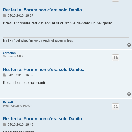
Re: Ieri al Forum non c'era solo Danilo...
M
04/10/2010, 16:27
e
s
Bravi. Ricordare raft davanti ai suoi NYK è davvero un bel gesto.
s
a
g
g
i
I'm tryin' get what I'm worth. And not a penny less
o
cardofab
Superstar NBA
Re: Ieri al Forum non c'era solo Danilo...
M
04/10/2010, 16:35
e
s
Bella idea....complimenti...
s
a
g
g
i
Rickett
o
Most Valuable Player
Re: Ieri al Forum non c'era solo Danilo...
M
04/10/2010, 16:49
e
s