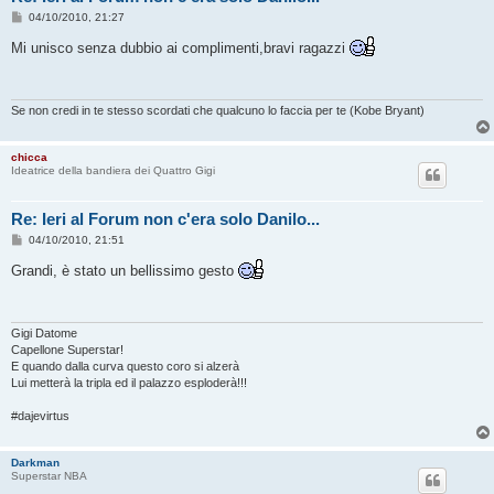
M
04/10/2010, 21:27
e
s
Mi unisco senza dubbio ai complimenti,bravi ragazzi
s
a
g
g
i
Se non credi in te stesso scordati che qualcuno lo faccia per te (Kobe Bryant)
o
chicca
Ideatrice della bandiera dei Quattro Gigi
Re: Ieri al Forum non c'era solo Danilo...
M
04/10/2010, 21:51
e
s
Grandi, è stato un bellissimo gesto
s
a
g
g
i
Gigi Datome
o
Capellone Superstar!
E quando dalla curva questo coro si alzerà
Lui metterà la tripla ed il palazzo esploderà!!!
#dajevirtus
Darkman
Superstar NBA