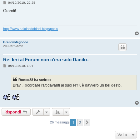
M
04/10/2010, 22:25
e
s
Grandi!
s
a
g
g
i
http://www.calcioedobloni.blogspot.it/
o
GrandeMagoooo
All Star Game
Re: Ieri al Forum non c'era solo Danilo...
M
05/10/2010, 1:07
e
s
s
Ronco88 ha scritto:
a
g
Bravi. Ricordare raft davanti ai suoi NYK è davvero un bel gesto.
g
i
o
Rispondi
1
2
Prossimo
26 messaggi
Vai a