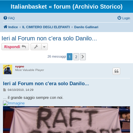
Italianbasket « forum (Archivio Storico)
FAQ
Login
Indice
IL CIMITERO DEGLI ELEFANTI
Danilo Gallinari
Ieri al Forum non c'era solo Danilo...
Rispondi
1
2
Prossimo
26 messaggi
sygno
Most Valuable Player
Ieri al Forum non c'era solo Danilo...
M
04/10/2010, 14:29
e
s
... il grande saggio sempre con noi.
s
a
g
g
i
o