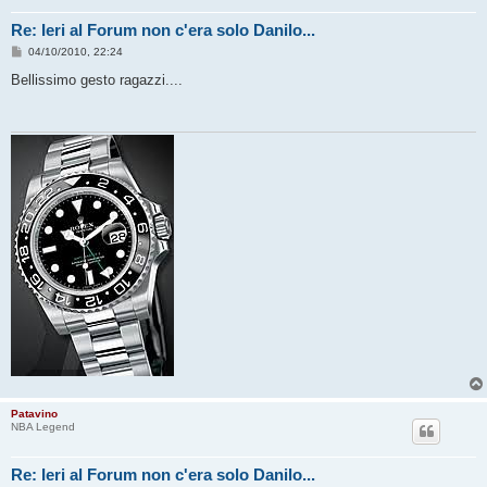
Re: Ieri al Forum non c'era solo Danilo...
M
04/10/2010, 22:24
e
s
Bellissimo gesto ragazzi....
s
a
g
g
i
o
Patavino
NBA Legend
Re: Ieri al Forum non c'era solo Danilo...