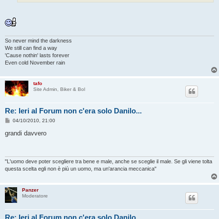
i
o
So never mind the darkness
We still can find a way
'Cause nothin' lasts forever
Even cold November rain
tafo
Site Admin, Biker & Bol
Re: Ieri al Forum non c'era solo Danilo...
M
04/10/2010, 21:00
e
s
grandi davvero
s
a
g
g
i
"L'uomo deve poter scegliere tra bene e male, anche se sceglie il male. Se gli viene tolta
o
questa scelta egli non è più un uomo, ma un'arancia meccanica"
Panzer
Moderatore
Re: Ieri al Forum non c'era solo Danilo...