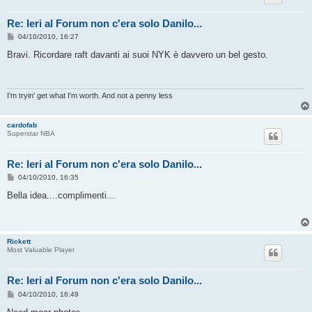
Re: Ieri al Forum non c'era solo Danilo...
M
04/10/2010, 16:27
e
s
Bravi. Ricordare raft davanti ai suoi NYK è davvero un bel gesto.
s
a
g
g
i
I'm tryin' get what I'm worth. And not a penny less
o
cardofab
Superstar NBA
Re: Ieri al Forum non c'era solo Danilo...
M
04/10/2010, 16:35
e
s
Bella idea....complimenti...
s
a
g
g
i
Rickett
o
Most Valuable Player
Re: Ieri al Forum non c'era solo Danilo...
M
04/10/2010, 16:49
e
s