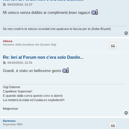
M
04/10/2010, 21:27
e
s
Mi unisco senza dubbio ai complimenti,bravi ragazzi
s
a
g
g
i
Se non credi in te stesso scordati che qualcuno lo faccia per te (Kobe Bryant)
o
chicca
Ideatrice della bandiera dei Quattro Gigi
Re: Ieri al Forum non c'era solo Danilo...
M
04/10/2010, 21:51
e
s
Grandi, è stato un bellissimo gesto
s
a
g
g
i
Gigi Datome
o
Capellone Superstar!
E quando dalla curva questo coro si alzerà
Lui metterà la tripla ed il palazzo esploderà!!!
#dajevirtus
Darkman
Superstar NBA