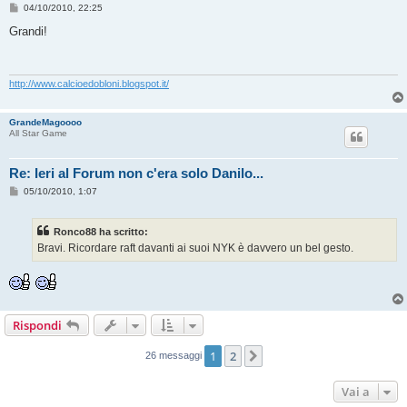
M
04/10/2010, 22:25
e
s
Grandi!
s
a
g
g
i
http://www.calcioedobloni.blogspot.it/
o
GrandeMagoooo
All Star Game
Re: Ieri al Forum non c'era solo Danilo...
M
05/10/2010, 1:07
e
s
s
Ronco88 ha scritto:
a
g
Bravi. Ricordare raft davanti ai suoi NYK è davvero un bel gesto.
g
i
o
Rispondi
1
2
Prossimo
26 messaggi
Vai a