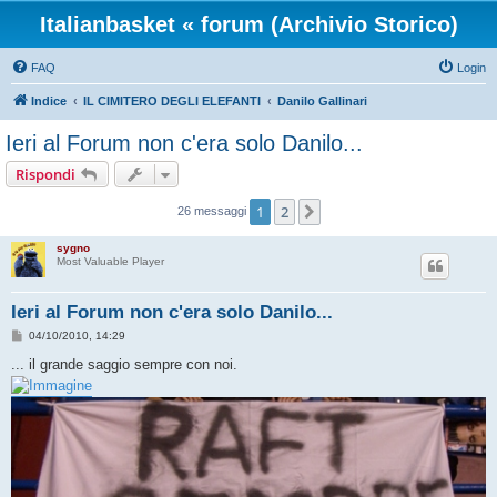
Italianbasket « forum (Archivio Storico)
FAQ
Login
Indice
IL CIMITERO DEGLI ELEFANTI
Danilo Gallinari
Ieri al Forum non c'era solo Danilo...
Rispondi
1
2
Prossimo
26 messaggi
sygno
Most Valuable Player
Ieri al Forum non c'era solo Danilo...
M
04/10/2010, 14:29
e
s
... il grande saggio sempre con noi.
s
a
g
g
i
o