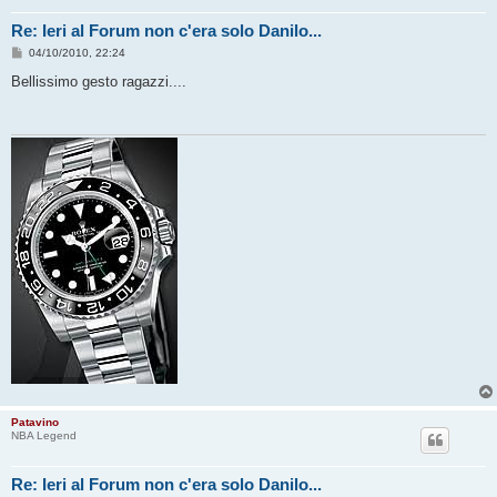
Re: Ieri al Forum non c'era solo Danilo...
M
04/10/2010, 22:24
e
s
Bellissimo gesto ragazzi....
s
a
g
g
i
o
Patavino
NBA Legend
Re: Ieri al Forum non c'era solo Danilo...