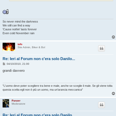
i
o
So never mind the darkness
We still can find a way
'Cause nothin' lasts forever
Even cold November rain
tafo
Site Admin, Biker & Bol
Re: Ieri al Forum non c'era solo Danilo...
M
04/10/2010, 21:00
e
s
grandi davvero
s
a
g
g
i
"L'uomo deve poter scegliere tra bene e male, anche se sceglie il male. Se gli viene tolta
o
questa scelta egli non è più un uomo, ma un'arancia meccanica"
Panzer
Moderatore
Re: Ieri al Forum non c'era solo Danilo...