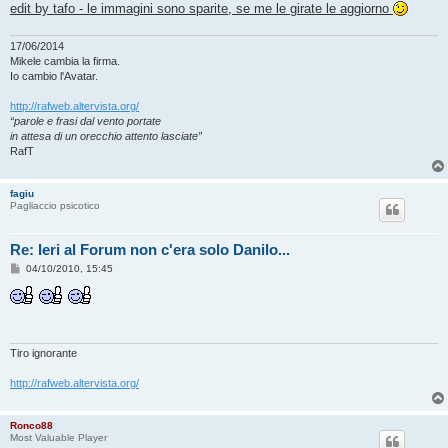
edit by tafo - le immagini sono sparite, se me le girate le aggiorno
17/06/2014
Mikele cambia la firma.
Io cambio l'Avatar.
http://rafweb.altervista.org/
“parole e frasi dal vento portate
in attesa di un orecchio attento lasciate”
RafT
fagiu
Pagliaccio psicotico
Re: Ieri al Forum non c'era solo Danilo...
M
04/10/2010, 15:45
e
s
s
a
g
g
i
Tiro ignorante
o
http://rafweb.altervista.org/
Ronco88
Most Valuable Player