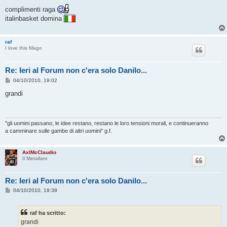
e
s
complimenti raga
s
italinbasket domina
a
g
g
i
raf
o
I love this Mago
Re: Ieri al Forum non c'era solo Danilo...
M
04/10/2010, 19:02
e
s
grandi
s
a
g
g
i
"gli uomini passano, le idee restano, restano le loro tensioni morali, e continueranno
o
a camminare sulle gambe di altri uomini" g.f.
AxlMcClaudio
Il Metallaro
Re: Ieri al Forum non c'era solo Danilo...
M
04/10/2010, 19:38
e
s
s
raf ha scritto:
a
g
grandi
g