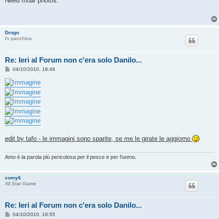
Need moar photos.
s
a
g
g
i
Drugo
o
In panchina
Re: Ieri al Forum non c'era solo Danilo...
M
04/10/2010, 18:49
e
s
s
a
g
g
i
o
edit by tafo - le immagini sono sparite, se me le girate le aggiorno
Amo è la parola più pericolosa per il pesce e per l'uomo.
comy6
All Star Game
Re: Ieri al Forum non c'era solo Danilo...
M
04/10/2010, 18:55