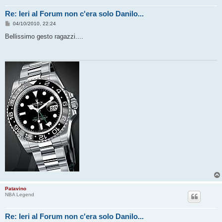
Re: Ieri al Forum non c'era solo Danilo...
M
04/10/2010, 22:24
e
s
Bellissimo gesto ragazzi....
s
a
g
g
i
o
Patavino
NBA Legend
Re: Ieri al Forum non c'era solo Danilo...