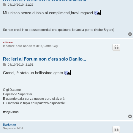
M
04/10/2010, 21:27
e
s
Mi unisco senza dubbio ai complimenti,bravi ragazzi
s
a
g
g
i
Se non credi in te stesso scordati che qualcuno lo faccia per te (Kobe Bryant)
o
chicca
Ideatrice della bandiera dei Quattro Gigi
Re: Ieri al Forum non c'era solo Danilo...
M
04/10/2010, 21:51
e
s
Grandi, è stato un bellissimo gesto
s
a
g
g
i
Gigi Datome
o
Capellone Superstar!
E quando dalla curva questo coro si alzerà
Lui metterà la tripla ed il palazzo esploderà!!!
#dajevirtus
Darkman
Superstar NBA