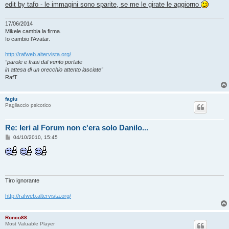
edit by tafo - le immagini sono sparite, se me le girate le aggiorno
17/06/2014
Mikele cambia la firma.
Io cambio l'Avatar.
http://rafweb.altervista.org/
“parole e frasi dal vento portate
in attesa di un orecchio attento lasciate”
RafT
fagiu
Pagliaccio psicotico
Re: Ieri al Forum non c'era solo Danilo...
M
04/10/2010, 15:45
e
s
s
a
g
g
i
Tiro ignorante
o
http://rafweb.altervista.org/
Ronco88
Most Valuable Player