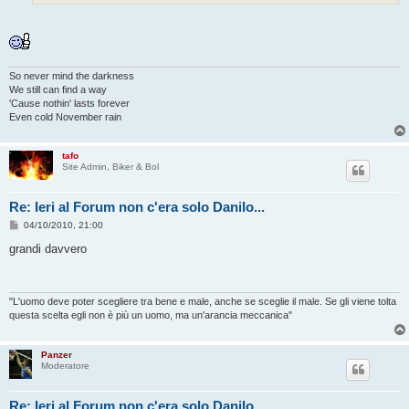
i
o
So never mind the darkness
We still can find a way
'Cause nothin' lasts forever
Even cold November rain
tafo
Site Admin, Biker & Bol
Re: Ieri al Forum non c'era solo Danilo...
M
04/10/2010, 21:00
e
s
grandi davvero
s
a
g
g
i
"L'uomo deve poter scegliere tra bene e male, anche se sceglie il male. Se gli viene tolta
o
questa scelta egli non è più un uomo, ma un'arancia meccanica"
Panzer
Moderatore
Re: Ieri al Forum non c'era solo Danilo...