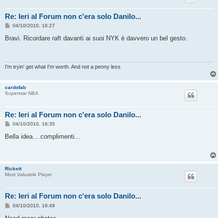
Re: Ieri al Forum non c'era solo Danilo...
M
04/10/2010, 16:27
e
s
Bravi. Ricordare raft davanti ai suoi NYK è davvero un bel gesto.
s
a
g
g
i
I'm tryin' get what I'm worth. And not a penny less
o
cardofab
Superstar NBA
Re: Ieri al Forum non c'era solo Danilo...
M
04/10/2010, 16:35
e
s
Bella idea....complimenti...
s
a
g
g
i
Rickett
o
Most Valuable Player
Re: Ieri al Forum non c'era solo Danilo...
M
04/10/2010, 16:49
e
s