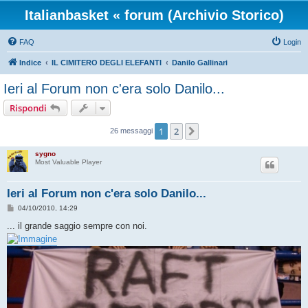
Italianbasket « forum (Archivio Storico)
FAQ
Login
Indice
IL CIMITERO DEGLI ELEFANTI
Danilo Gallinari
Ieri al Forum non c'era solo Danilo...
Rispondi
1
2
Prossimo
26 messaggi
sygno
Most Valuable Player
Ieri al Forum non c'era solo Danilo...
M
04/10/2010, 14:29
e
s
... il grande saggio sempre con noi.
s
a
g
g
i
o