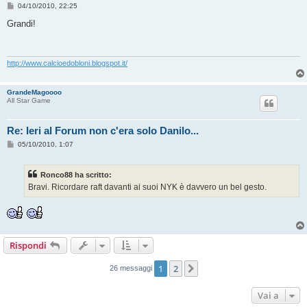
M
04/10/2010, 22:25
e
s
Grandi!
s
a
g
g
i
http://www.calcioedobloni.blogspot.it/
o
GrandeMagoooo
All Star Game
Re: Ieri al Forum non c'era solo Danilo...
M
05/10/2010, 1:07
e
s
s
Ronco88 ha scritto:
a
g
Bravi. Ricordare raft davanti ai suoi NYK è davvero un bel gesto.
g
i
o
Rispondi
1
2
Prossimo
26 messaggi
Vai a