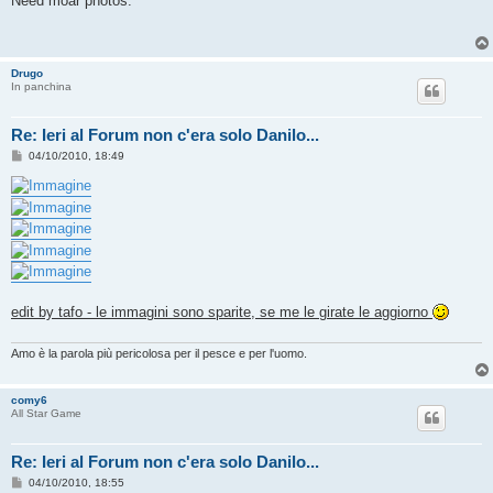
Need moar photos.
s
a
g
g
i
Drugo
o
In panchina
Re: Ieri al Forum non c'era solo Danilo...
M
04/10/2010, 18:49
e
s
s
a
g
g
i
o
edit by tafo - le immagini sono sparite, se me le girate le aggiorno
Amo è la parola più pericolosa per il pesce e per l'uomo.
comy6
All Star Game
Re: Ieri al Forum non c'era solo Danilo...
M
04/10/2010, 18:55