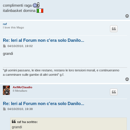
e
s
complimenti raga
s
italinbasket domina
a
g
g
i
raf
o
I love this Mago
Re: Ieri al Forum non c'era solo Danilo...
M
04/10/2010, 19:02
e
s
grandi
s
a
g
g
i
"gli uomini passano, le idee restano, restano le loro tensioni morali, e continueranno
o
a camminare sulle gambe di altri uomini" g.f.
AxlMcClaudio
Il Metallaro
Re: Ieri al Forum non c'era solo Danilo...
M
04/10/2010, 19:38
e
s
s
raf ha scritto:
a
g
grandi
g