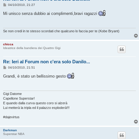
M
04/10/2010, 21:27
e
s
Mi unisco senza dubbio ai complimenti,bravi ragazzi
s
a
g
g
i
Se non credi in te stesso scordati che qualcuno lo faccia per te (Kobe Bryant)
o
chicca
Ideatrice della bandiera dei Quattro Gigi
Re: Ieri al Forum non c'era solo Danilo...
M
04/10/2010, 21:51
e
s
Grandi, è stato un bellissimo gesto
s
a
g
g
i
Gigi Datome
o
Capellone Superstar!
E quando dalla curva questo coro si alzerà
Lui metterà la tripla ed il palazzo esploderà!!!
#dajevirtus
Darkman
Superstar NBA