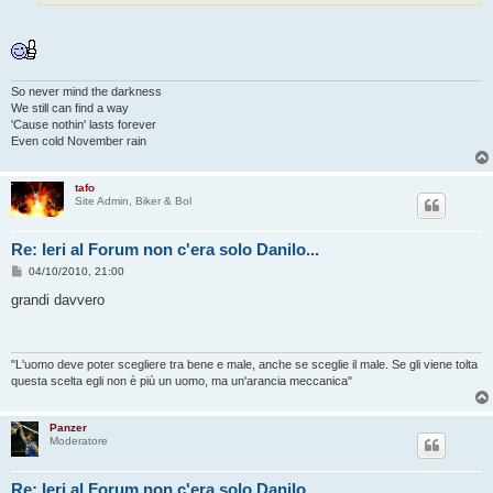
i
o
So never mind the darkness
We still can find a way
'Cause nothin' lasts forever
Even cold November rain
tafo
Site Admin, Biker & Bol
Re: Ieri al Forum non c'era solo Danilo...
M
04/10/2010, 21:00
e
s
grandi davvero
s
a
g
g
i
"L'uomo deve poter scegliere tra bene e male, anche se sceglie il male. Se gli viene tolta
o
questa scelta egli non è più un uomo, ma un'arancia meccanica"
Panzer
Moderatore
Re: Ieri al Forum non c'era solo Danilo...