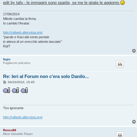
edit by tafo - le immagini sono sparite, se me le girate le aggiorno
17/06/2014
Mikele cambia la firma.
Io cambio l'Avatar.
http://rafweb.altervista.org/
“parole e frasi dal vento portate
in attesa di un orecchio attento lasciate”
RafT
fagiu
Pagliaccio psicotico
Re: Ieri al Forum non c'era solo Danilo...
M
04/10/2010, 15:45
e
s
s
a
g
g
i
Tiro ignorante
o
http://rafweb.altervista.org/
Ronco88
Most Valuable Player