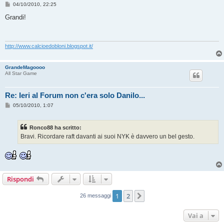
M
04/10/2010, 22:25
e
s
Grandi!
s
a
g
g
i
http://www.calcioedobloni.blogspot.it/
o
GrandeMagoooo
All Star Game
Re: Ieri al Forum non c'era solo Danilo...
M
05/10/2010, 1:07
e
s
s
Ronco88 ha scritto:
a
g
Bravi. Ricordare raft davanti ai suoi NYK è davvero un bel gesto.
g
i
o
Rispondi
1
2
Prossimo
26 messaggi
Vai a