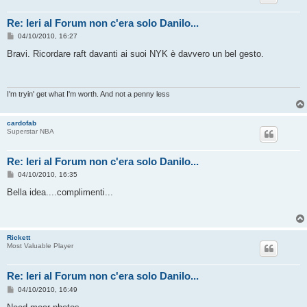
Re: Ieri al Forum non c'era solo Danilo...
M
04/10/2010, 16:27
e
s
Bravi. Ricordare raft davanti ai suoi NYK è davvero un bel gesto.
s
a
g
g
i
I'm tryin' get what I'm worth. And not a penny less
o
cardofab
Superstar NBA
Re: Ieri al Forum non c'era solo Danilo...
M
04/10/2010, 16:35
e
s
Bella idea....complimenti...
s
a
g
g
i
Rickett
o
Most Valuable Player
Re: Ieri al Forum non c'era solo Danilo...
M
04/10/2010, 16:49
e
s