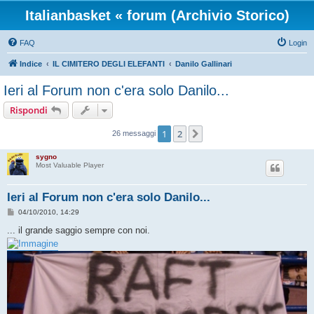
Italianbasket « forum (Archivio Storico)
FAQ
Login
Indice
IL CIMITERO DEGLI ELEFANTI
Danilo Gallinari
Ieri al Forum non c'era solo Danilo...
Rispondi
1
2
Prossimo
26 messaggi
sygno
Most Valuable Player
Ieri al Forum non c'era solo Danilo...
M
04/10/2010, 14:29
e
s
... il grande saggio sempre con noi.
s
a
g
g
i
o