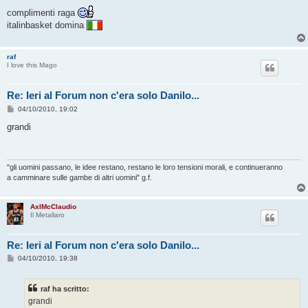
e
s
complimenti raga
s
italinbasket domina
a
g
g
i
raf
o
I love this Mago
Re: Ieri al Forum non c'era solo Danilo...
M
04/10/2010, 19:02
e
s
grandi
s
a
g
g
i
"gli uomini passano, le idee restano, restano le loro tensioni morali, e continueranno
o
a camminare sulle gambe di altri uomini" g.f.
AxlMcClaudio
Il Metallaro
Re: Ieri al Forum non c'era solo Danilo...
M
04/10/2010, 19:38
e
s
s
raf ha scritto:
a
g
grandi
g