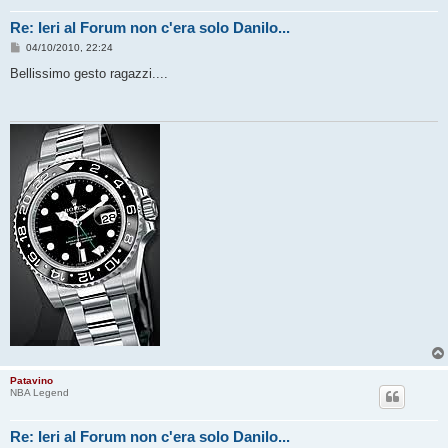
Re: Ieri al Forum non c'era solo Danilo...
M
04/10/2010, 22:24
e
s
Bellissimo gesto ragazzi....
s
a
g
g
i
o
Patavino
NBA Legend
Re: Ieri al Forum non c'era solo Danilo...