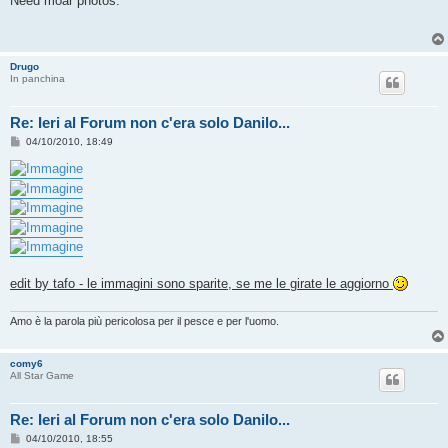
Need moar photos.
s
a
g
g
i
Drugo
o
In panchina
Re: Ieri al Forum non c'era solo Danilo...
M
04/10/2010, 18:49
e
s
s
a
g
g
i
o
edit by tafo - le immagini sono sparite, se me le girate le aggiorno
Amo è la parola più pericolosa per il pesce e per l'uomo.
comy6
All Star Game
Re: Ieri al Forum non c'era solo Danilo...
M
04/10/2010, 18:55