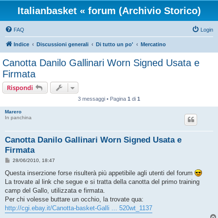
Italianbasket « forum (Archivio Storico)
FAQ
Login
Indice
Discussioni generali
Di tutto un po'
Mercatino
Canotta Danilo Gallinari Worn Signed Usata e
Firmata
Rispondi
3 messaggi • Pagina
1
di
1
Marero
In panchina
Canotta Danilo Gallinari Worn Signed Usata e
Firmata
M
28/06/2010, 18:47
e
s
Questa inserzione forse risulterà più appetibile agli utenti del forum
s
La trovate al link che segue e si tratta della canotta del primo training
a
g
camp del Gallo, utilizzata e firmata.
g
Per chi volesse buttare un occhio, la trovate qua:
i
o
http://cgi.ebay.it/Canotta-basket-Galli ... 520wt_1137