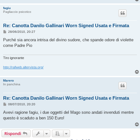
fagiu
Pagliaccio psicotico
Re: Canotta Danilo Gallinari Worn Signed Usata e Firmata
M
28/06/2010, 20:27
e
s
Purché sia ancora intrisa del divino sudore, che spande odore di violette
s
come Padre Pio
a
g
g
i
Tiro ignorante
o
http://rafweb.altervista.org/
Marero
In panchina
Re: Canotta Danilo Gallinari Worn Signed Usata e Firmata
M
08/07/2010, 20:20
e
s
Avevi ragione fagiu, i due oggetti del Mago sono andati invenduti mentre
s
questo è scaduto a ben 150 Euro!
a
g
g
i
Rispondi
o