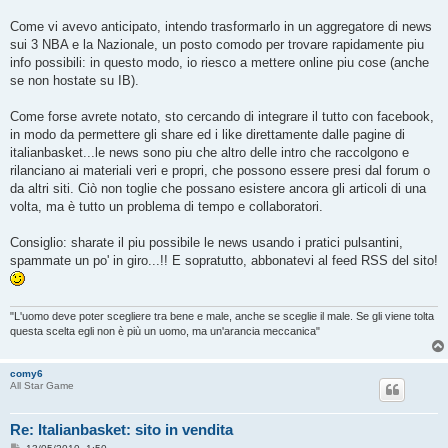
i
o
Come vi avevo anticipato, intendo trasformarlo in un aggregatore di news
sui 3 NBA e la Nazionale, un posto comodo per trovare rapidamente piu
info possibili: in questo modo, io riesco a mettere online piu cose (anche
se non hostate su IB).
Come forse avrete notato, sto cercando di integrare il tutto con facebook,
in modo da permettere gli share ed i like direttamente dalle pagine di
italianbasket...le news sono piu che altro delle intro che raccolgono e
rilanciano ai materiali veri e propri, che possono essere presi dal forum o
da altri siti. Ciò non toglie che possano esistere ancora gli articoli di una
volta, ma è tutto un problema di tempo e collaboratori.
Consiglio: sharate il piu possibile le news usando i pratici pulsantini,
spammate un po' in giro...!! E sopratutto, abbonatevi al feed RSS del sito!
"L'uomo deve poter scegliere tra bene e male, anche se sceglie il male. Se gli viene tolta
questa scelta egli non è più un uomo, ma un'arancia meccanica"
comy6
All Star Game
Re: Italianbasket: sito in vendita
M