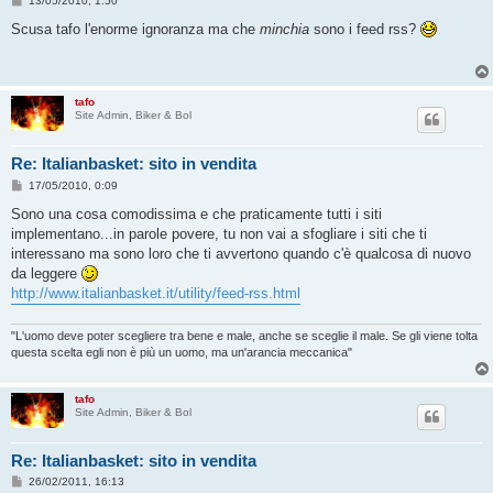
13/05/2010, 1:50
e
s
Scusa tafo l'enorme ignoranza ma che
minchia
sono i feed rss?
s
a
g
g
i
tafo
o
Site Admin, Biker & Bol
Re: Italianbasket: sito in vendita
M
17/05/2010, 0:09
e
s
Sono una cosa comodissima e che praticamente tutti i siti
s
implementano...in parole povere, tu non vai a sfogliare i siti che ti
a
g
interessano ma sono loro che ti avvertono quando c'è qualcosa di nuovo
g
da leggere
i
o
http://www.italianbasket.it/utility/feed-rss.html
"L'uomo deve poter scegliere tra bene e male, anche se sceglie il male. Se gli viene tolta
questa scelta egli non è più un uomo, ma un'arancia meccanica"
tafo
Site Admin, Biker & Bol
Re: Italianbasket: sito in vendita
M
26/02/2011, 16:13