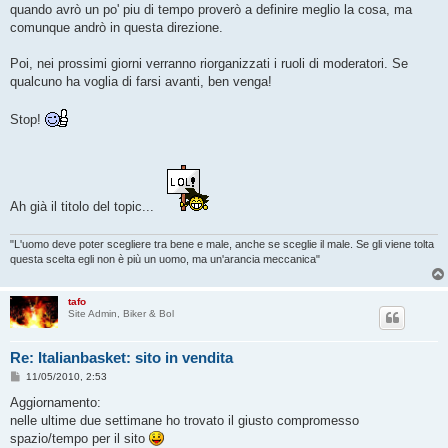
quando avrò un po' piu di tempo proverò a definire meglio la cosa, ma
comunque andrò in questa direzione.
Poi, nei prossimi giorni verranno riorganizzati i ruoli di moderatori. Se
qualcuno ha voglia di farsi avanti, ben venga!
Stop!
Ah già il titolo del topic...
"L'uomo deve poter scegliere tra bene e male, anche se sceglie il male. Se gli viene tolta
questa scelta egli non è più un uomo, ma un'arancia meccanica"
tafo
Site Admin, Biker & Bol
Re: Italianbasket: sito in vendita
M
11/05/2010, 2:53
e
s
Aggiornamento:
s
nelle ultime due settimane ho trovato il giusto compromesso
a
g
spazio/tempo per il sito
g