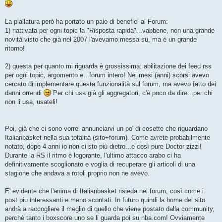
La piallatura però ha portato un paio di benefici al Forum:
1) riattivata per ogni topic la "Risposta rapida"...vabbene, non una grande
novità visto che già nel 2007 l'avevamo messa su, ma è un grande
ritorno!
2) questa per quanto mi riguarda è grossissima: abilitazione dei feed rss
per ogni topic, argomento e...forum intero! Nei mesi (anni) scorsi avevo
cercato di implementare questa funzionalità sul forum, ma avevo fatto dei
danni orrendi
Per chi usa già gli aggregatori, c'è poco da dire...per chi
non li usa, usateli!
Poi, già che ci sono vorrei annunciarvi un po' di cosette che riguardano
Italianbasket nella sua totalità (sito+forum). Come avrete probabilmente
notato, dopo 4 anni io non ci sto più dietro...e così pure Doctor zizzi!
Durante la RS il ritmo è logorante, l'ultimo attacco arabo ci ha
definitivamente scoglionato e voglia di recuperare gli articoli di una
stagione che andava a rotoli proprio non ne avevo.
E' evidente che l'anima di Italianbasket risieda nel forum, così come i
post piu interessanti e meno scontati. In futuro quindi la home del sito
andrà a raccogliere il meglio di quello che viene postato dalla community,
perchè tanto i boxscore uno se li guarda poi su nba.com! Ovviamente