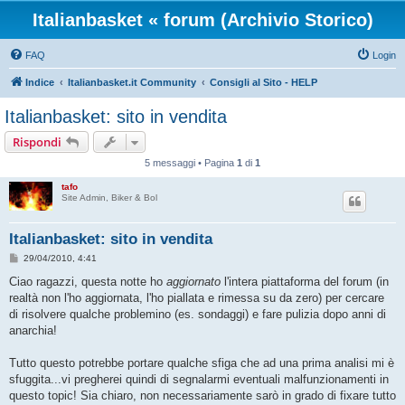
Italianbasket « forum (Archivio Storico)
FAQ
Login
Indice
Italianbasket.it Community
Consigli al Sito - HELP
Italianbasket: sito in vendita
Rispondi
5 messaggi • Pagina
1
di
1
tafo
Site Admin, Biker & Bol
Italianbasket: sito in vendita
M
29/04/2010, 4:41
e
s
Ciao ragazzi, questa notte ho
aggiornato
l'intera piattaforma del forum (in
s
realtà non l'ho aggiornata, l'ho piallata e rimessa su da zero) per cercare
a
g
di risolvere qualche problemino (es. sondaggi) e fare pulizia dopo anni di
g
anarchia!
i
o
Tutto questo potrebbe portare qualche sfiga che ad una prima analisi mi è
sfuggita...vi pregherei quindi di segnalarmi eventuali malfunzionamenti in
questo topic! Sia chiaro, non necessariamente sarò in grado di fixare tutto