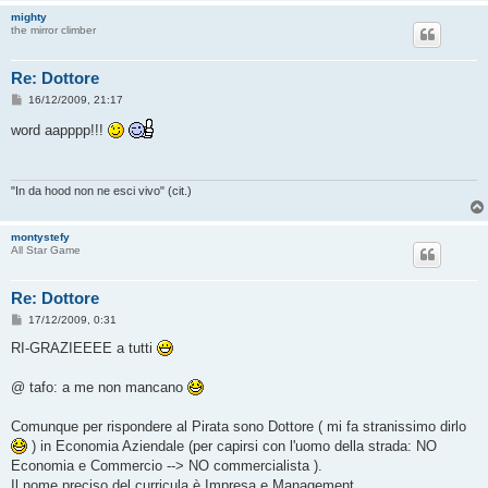
mighty
the mirror climber
Re: Dottore
M
16/12/2009, 21:17
e
s
word aapppp!!!
s
a
g
g
i
"In da hood non ne esci vivo" (cit.)
o
montystefy
All Star Game
Re: Dottore
M
17/12/2009, 0:31
e
s
RI-GRAZIEEEE a tutti
s
a
g
@ tafo: a me non mancano
g
i
o
Comunque per rispondere al Pirata sono Dottore ( mi fa stranissimo dirlo
) in Economia Aziendale (per capirsi con l'uomo della strada: NO
Economia e Commercio --> NO commercialista ).
Il nome preciso del curricula è Impresa e Management.