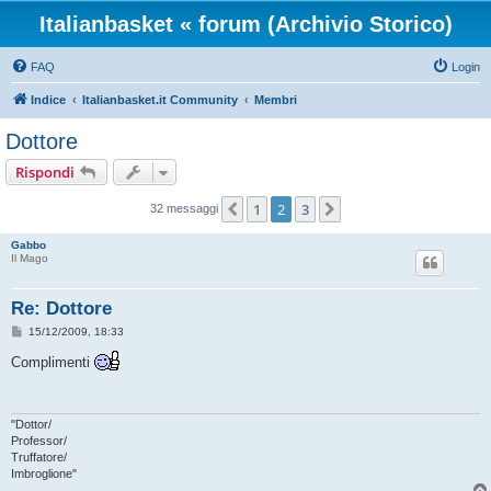
Italianbasket « forum (Archivio Storico)
FAQ
Login
Indice
Italianbasket.it Community
Membri
Dottore
Rispondi
1
2
3
Precedente
Prossimo
32 messaggi
Gabbo
Il Mago
Re: Dottore
M
15/12/2009, 18:33
e
s
Complimenti
s
a
g
g
i
"Dottor/
o
Professor/
Truffatore/
Imbroglione"