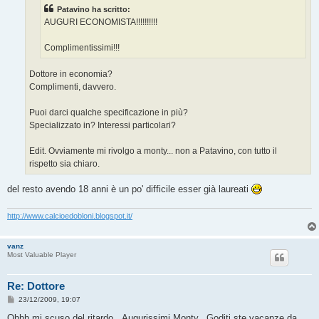
g
Patavino ha scritto:
i
o
AUGURI ECONOMISTA!!!!!!!!!!
Complimentissimi!!!
Dottore in economia?
Complimenti, davvero.
Puoi darci qualche specificazione in più?
Specializzato in? Interessi particolari?
Edit. Ovviamente mi rivolgo a monty... non a Patavino, con tutto il
rispetto sia chiaro.
del resto avendo 18 anni è un po' difficile esser già laureati
http://www.calcioedobloni.blogspot.it/
vanz
Most Valuable Player
Re: Dottore
M
23/12/2009, 19:07
e
s
Ohhh mi scuso del ritardo...Augurissimi Monty...Goditi ste vacanze da