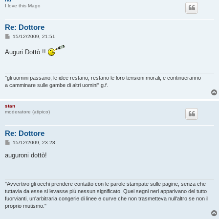
I love this Mago
Re: Dottore
M
15/12/2009, 21:51
e
s
Auguri Dottò !!
s
a
g
g
i
"gli uomini passano, le idee restano, restano le loro tensioni morali, e continueranno
o
a camminare sulle gambe di altri uomini" g.f.
stan
moderatore (atipico)
Re: Dottore
M
15/12/2009, 23:28
e
s
auguroni dottò!
s
a
g
g
i
"Avvertivo gli occhi prendere contatto con le parole stampate sulle pagine, senza che
o
tuttavia da esse si levasse più nessun significato. Quei segni neri apparivano del tutto
fuorvianti, un'arbitraria congerie di linee e curve che non trasmetteva null'altro se non il
proprio mutismo."