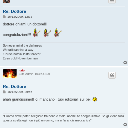
Re: Dottore
M
16/12/2009, 12:33
e
s
dottore chiami un dottore!!!
s
a
g
congratulazioni!!!
g
i
o
So never mind the darkness
We still can find a way
'Cause nothin' lasts forever
Even cold November rain
tafo
Site Admin, Biker & Bol
Re: Dottore
M
16/12/2009, 20:55
e
s
ahah grandissimo!! ci mancano i tuoi editoriali sul beli
s
a
g
g
i
"L'uomo deve poter scegliere tra bene e male, anche se sceglie il male. Se gli viene tolta
o
questa scelta egli non è più un uomo, ma un'arancia meccanica"