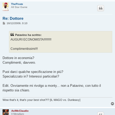
ThePirate
All Star Game
Re: Dottore
M
16/12/2009, 0:10
e
s
s
Patavino ha scritto:
a
g
AUGURI ECONOMISTA!!!!!!!!!!
g
i
o
Complimentissimi!!!
Dottore in economia?
Complimenti, davvero.
Puoi darci qualche specificazione in più?
Specializzato in? Interessi particolari?
Edit. Ovviamente mi rivolgo a monty... non a Patavino, con tutto il
rispetto sia chiaro.
Wow that's it, that's your best shot?!? [IL MAGO vs. Dunleavy]
AxlMcClaudio
Il Metallaro