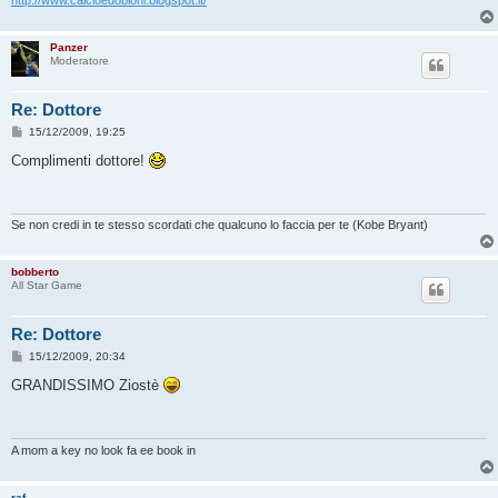
http://www.calcioedobloni.blogspot.it/
Panzer
Moderatore
Re: Dottore
M
15/12/2009, 19:25
e
s
Complimenti dottore!
s
a
g
g
i
Se non credi in te stesso scordati che qualcuno lo faccia per te (Kobe Bryant)
o
bobberto
All Star Game
Re: Dottore
M
15/12/2009, 20:34
e
s
GRANDISSIMO Ziostè
s
a
g
g
i
A mom a key no look fa ee book in
o
raf