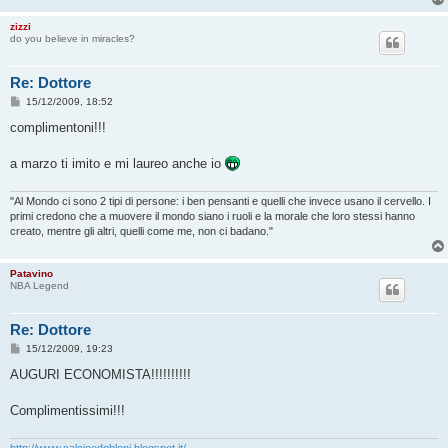
zizzi
do you believe in miracles?
Re: Dottore
M
15/12/2009, 18:52
e
s
complimentoni!!!
s
a
g
a marzo ti imito e mi laureo anche io
g
i
o
"Al Mondo ci sono 2 tipi di persone: i ben pensanti e quelli che invece usano il cervello. I
primi credono che a muovere il mondo siano i ruoli e la morale che loro stessi hanno
creato, mentre gli altri, quelli come me, non ci badano."
Patavino
NBA Legend
Re: Dottore
M
15/12/2009, 19:23
e
s
AUGURI ECONOMISTA!!!!!!!!!!
s
a
g
Complimentissimi!!!
g
i
o