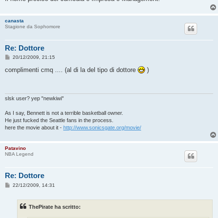
canasta
Stagione da Sophomore
Re: Dottore
M
20/12/2009, 21:15
e
s
complimenti cmq .... (al di la del tipo di dottore
)
s
a
g
g
i
slsk user? yep "newkiwi"
o
As I say, Bennett is not a terrible basketball owner.
He just fucked the Seattle fans in the process.
here the movie about it -
http://www.sonicsgate.org/movie/
Patavino
NBA Legend
Re: Dottore
M
22/12/2009, 14:31
e
s
s
ThePirate ha scritto:
a
g