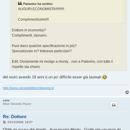
g
Patavino ha scritto:
i
o
AUGURI ECONOMISTA!!!!!!!!!!
Complimentissimi!!!
Dottore in economia?
Complimenti, davvero.
Puoi darci qualche specificazione in più?
Specializzato in? Interessi particolari?
Edit. Ovviamente mi rivolgo a monty... non a Patavino, con tutto il
rispetto sia chiaro.
del resto avendo 18 anni è un po' difficile esser già laureati
http://www.calcioedobloni.blogspot.it/
vanz
Most Valuable Player
Re: Dottore
M
23/12/2009, 19:07
e
s
Ohhh mi scuso del ritardo...Augurissimi Monty...Goditi ste vacanze da