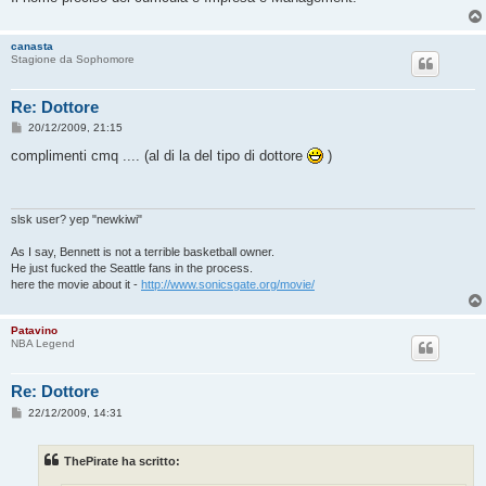
canasta
Stagione da Sophomore
Re: Dottore
M
20/12/2009, 21:15
e
s
complimenti cmq .... (al di la del tipo di dottore
)
s
a
g
g
i
slsk user? yep "newkiwi"
o
As I say, Bennett is not a terrible basketball owner.
He just fucked the Seattle fans in the process.
here the movie about it -
http://www.sonicsgate.org/movie/
Patavino
NBA Legend
Re: Dottore
M
22/12/2009, 14:31
e
s
s
ThePirate ha scritto:
a
g