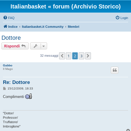
Italianbasket « forum (Archivio Storico)
FAQ
Login
Indice
Italianbasket.it Community
Membri
Dottore
Rispondi
1
2
3
Precedente
Prossimo
32 messaggi
Gabbo
Il Mago
Re: Dottore
M
15/12/2009, 18:33
e
s
Complimenti
s
a
g
g
i
"Dottor/
o
Professor/
Truffatore/
Imbroglione"