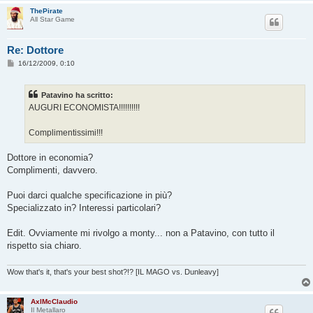
ThePirate
All Star Game
Re: Dottore
M
16/12/2009, 0:10
e
s
s
Patavino ha scritto:
a
g
AUGURI ECONOMISTA!!!!!!!!!!
g
i
o
Complimentissimi!!!
Dottore in economia?
Complimenti, davvero.
Puoi darci qualche specificazione in più?
Specializzato in? Interessi particolari?
Edit. Ovviamente mi rivolgo a monty... non a Patavino, con tutto il
rispetto sia chiaro.
Wow that's it, that's your best shot?!? [IL MAGO vs. Dunleavy]
AxlMcClaudio
Il Metallaro