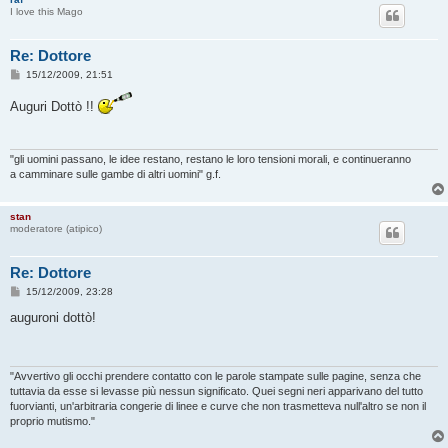
I love this Mago
Re: Dottore
M
15/12/2009, 21:51
e
s
Auguri Dottò !!
s
a
g
g
i
"gli uomini passano, le idee restano, restano le loro tensioni morali, e continueranno
o
a camminare sulle gambe di altri uomini" g.f.
stan
moderatore (atipico)
Re: Dottore
M
15/12/2009, 23:28
e
s
auguroni dottò!
s
a
g
g
i
"Avvertivo gli occhi prendere contatto con le parole stampate sulle pagine, senza che
o
tuttavia da esse si levasse più nessun significato. Quei segni neri apparivano del tutto
fuorvianti, un'arbitraria congerie di linee e curve che non trasmetteva null'altro se non il
proprio mutismo."