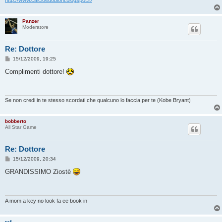
http://www.calcioedobloni.blogspot.it/
Panzer
Moderatore
Re: Dottore
M
15/12/2009, 19:25
e
s
Complimenti dottore!
s
a
g
g
i
Se non credi in te stesso scordati che qualcuno lo faccia per te (Kobe Bryant)
o
bobberto
All Star Game
Re: Dottore
M
15/12/2009, 20:34
e
s
GRANDISSIMO Ziostè
s
a
g
g
i
A mom a key no look fa ee book in
o
raf