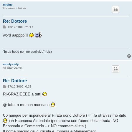
mighty
the mirror climber
Re: Dottore
M
16/12/2009, 21:17
e
s
word aapppp!!!
s
a
g
g
i
"In da hood non ne esci vivo" (cit.)
o
montystefy
All Star Game
Re: Dottore
M
17/12/2009, 0:31
e
s
RI-GRAZIEEEE a tutti
s
a
g
@ tafo: a me non mancano
g
i
o
Comunque per rispondere al Pirata sono Dottore ( mi fa stranissimo dirlo
) in Economia Aziendale (per capirsi con l'uomo della strada: NO
Economia e Commercio --> NO commercialista ).
Il nome preciso del curricula è Impresa e Management.