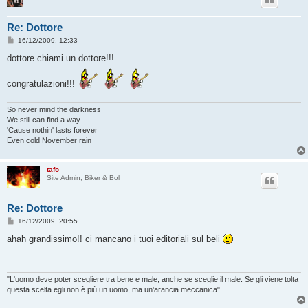
Re: Dottore
M
16/12/2009, 12:33
e
s
dottore chiami un dottore!!!
s
a
g
congratulazioni!!!
g
i
o
So never mind the darkness
We still can find a way
'Cause nothin' lasts forever
Even cold November rain
tafo
Site Admin, Biker & Bol
Re: Dottore
M
16/12/2009, 20:55
e
s
ahah grandissimo!! ci mancano i tuoi editoriali sul beli
s
a
g
g
i
"L'uomo deve poter scegliere tra bene e male, anche se sceglie il male. Se gli viene tolta
o
questa scelta egli non è più un uomo, ma un'arancia meccanica"