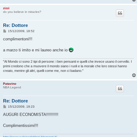
zizzi
do you believe in miracles?
Re: Dottore
M
15/12/2009, 18:52
e
s
complimentoni!!!
s
a
g
a marzo ti imito e mi laureo anche io
g
i
o
"Al Mondo ci sono 2 tipi di persone: i ben pensanti e quelli che invece usano il cervello. I
primi credono che a muovere il mondo siano i ruoli e la morale che loro stessi hanno
creato, mentre gli altri, quelli come me, non ci badano."
Patavino
NBA Legend
Re: Dottore
M
15/12/2009, 19:23
e
s
AUGURI ECONOMISTA!!!!!!!!!!
s
a
g
Complimentissimi!!!
g
i
o