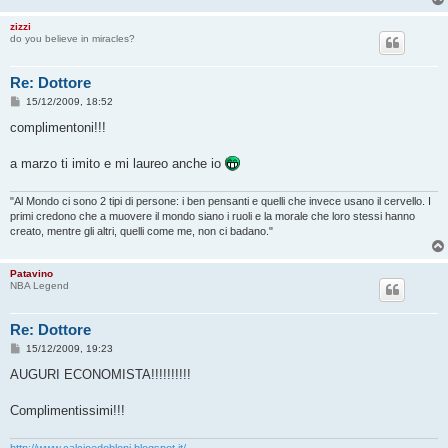
zizzi
do you believe in miracles?
Re: Dottore
M
15/12/2009, 18:52
e
s
complimentoni!!!
s
a
g
a marzo ti imito e mi laureo anche io
g
i
o
"Al Mondo ci sono 2 tipi di persone: i ben pensanti e quelli che invece usano il cervello. I
primi credono che a muovere il mondo siano i ruoli e la morale che loro stessi hanno
creato, mentre gli altri, quelli come me, non ci badano."
Patavino
NBA Legend
Re: Dottore
M
15/12/2009, 19:23
e
s
AUGURI ECONOMISTA!!!!!!!!!!
s
a
g
Complimentissimi!!!
g
i
o