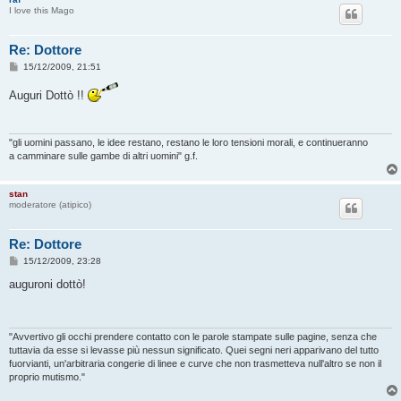
I love this Mago
Re: Dottore
M
15/12/2009, 21:51
e
s
Auguri Dottò !!
s
a
g
g
i
"gli uomini passano, le idee restano, restano le loro tensioni morali, e continueranno
o
a camminare sulle gambe di altri uomini" g.f.
stan
moderatore (atipico)
Re: Dottore
M
15/12/2009, 23:28
e
s
auguroni dottò!
s
a
g
g
i
"Avvertivo gli occhi prendere contatto con le parole stampate sulle pagine, senza che
o
tuttavia da esse si levasse più nessun significato. Quei segni neri apparivano del tutto
fuorvianti, un'arbitraria congerie di linee e curve che non trasmetteva null'altro se non il
proprio mutismo."