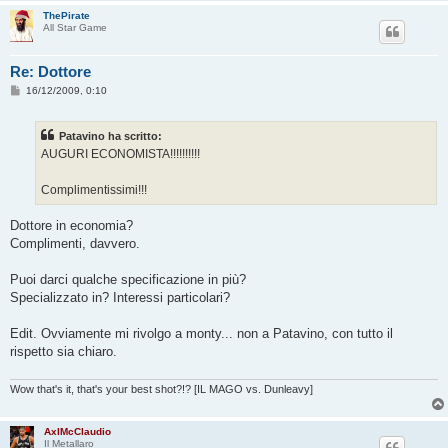
ThePirate
All Star Game
Re: Dottore
M
16/12/2009, 0:10
e
s
s
Patavino ha scritto:
a
g
AUGURI ECONOMISTA!!!!!!!!!!
g
i
o
Complimentissimi!!!
Dottore in economia?
Complimenti, davvero.
Puoi darci qualche specificazione in più?
Specializzato in? Interessi particolari?
Edit. Ovviamente mi rivolgo a monty... non a Patavino, con tutto il
rispetto sia chiaro.
Wow that's it, that's your best shot?!? [IL MAGO vs. Dunleavy]
AxlMcClaudio
Il Metallaro