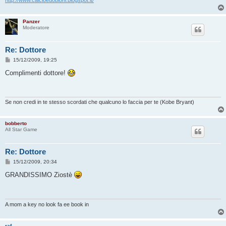
http://www.calcioedobloni.blogspot.it/
Panzer
Moderatore
Re: Dottore
M
15/12/2009, 19:25
e
s
Complimenti dottore!
s
a
g
g
i
Se non credi in te stesso scordati che qualcuno lo faccia per te (Kobe Bryant)
o
bobberto
All Star Game
Re: Dottore
M
15/12/2009, 20:34
e
s
GRANDISSIMO Ziostè
s
a
g
g
i
A mom a key no look fa ee book in
o
raf