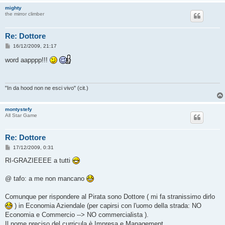
mighty
the mirror climber
Re: Dottore
M
16/12/2009, 21:17
e
s
word aapppp!!!
s
a
g
g
i
"In da hood non ne esci vivo" (cit.)
o
montystefy
All Star Game
Re: Dottore
M
17/12/2009, 0:31
e
s
RI-GRAZIEEEE a tutti
s
a
g
@ tafo: a me non mancano
g
i
o
Comunque per rispondere al Pirata sono Dottore ( mi fa stranissimo dirlo
) in Economia Aziendale (per capirsi con l'uomo della strada: NO
Economia e Commercio --> NO commercialista ).
Il nome preciso del curricula è Impresa e Management.