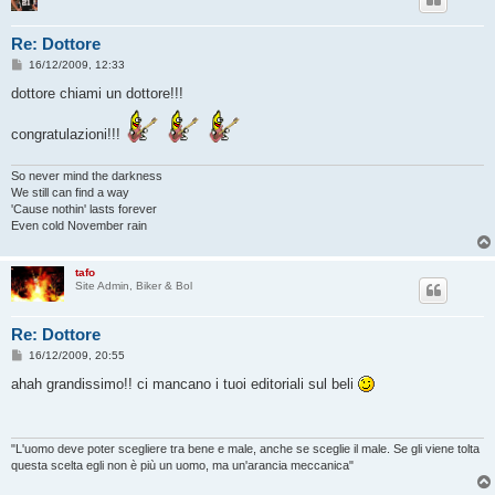
Re: Dottore
M
16/12/2009, 12:33
e
s
dottore chiami un dottore!!!
s
a
g
congratulazioni!!!
g
i
o
So never mind the darkness
We still can find a way
'Cause nothin' lasts forever
Even cold November rain
tafo
Site Admin, Biker & Bol
Re: Dottore
M
16/12/2009, 20:55
e
s
ahah grandissimo!! ci mancano i tuoi editoriali sul beli
s
a
g
g
i
"L'uomo deve poter scegliere tra bene e male, anche se sceglie il male. Se gli viene tolta
o
questa scelta egli non è più un uomo, ma un'arancia meccanica"