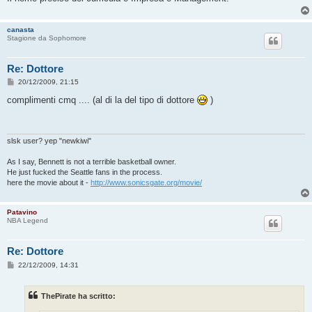
canasta
Stagione da Sophomore
Re: Dottore
M
20/12/2009, 21:15
e
s
complimenti cmq .... (al di la del tipo di dottore
)
s
a
g
g
i
slsk user? yep "newkiwi"
o
As I say, Bennett is not a terrible basketball owner.
He just fucked the Seattle fans in the process.
here the movie about it -
http://www.sonicsgate.org/movie/
Patavino
NBA Legend
Re: Dottore
M
22/12/2009, 14:31
e
s
s
ThePirate ha scritto:
a
g