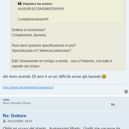
g
Patavino ha scritto:
i
o
AUGURI ECONOMISTA!!!!!!!!!!
Complimentissimi!!!
Dottore in economia?
Complimenti, davvero.
Puoi darci qualche specificazione in più?
Specializzato in? Interessi particolari?
Edit. Ovviamente mi rivolgo a monty... non a Patavino, con tutto il
rispetto sia chiaro.
del resto avendo 18 anni è un po' difficile esser già laureati
http://www.calcioedobloni.blogspot.it/
vanz
Most Valuable Player
Re: Dottore
M
23/12/2009, 19:07
e
s
Ohhh mi scuso del ritardo...Augurissimi Monty...Goditi ste vacanze da