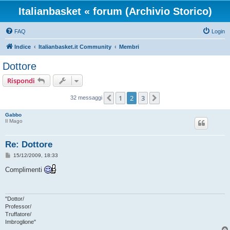
Italianbasket « forum (Archivio Storico)
FAQ
Login
Indice
Italianbasket.it Community
Membri
Dottore
Rispondi
1
2
3
Precedente
Prossimo
32 messaggi
Gabbo
Il Mago
Re: Dottore
M
15/12/2009, 18:33
e
s
Complimenti
s
a
g
g
i
"Dottor/
o
Professor/
Truffatore/
Imbroglione"