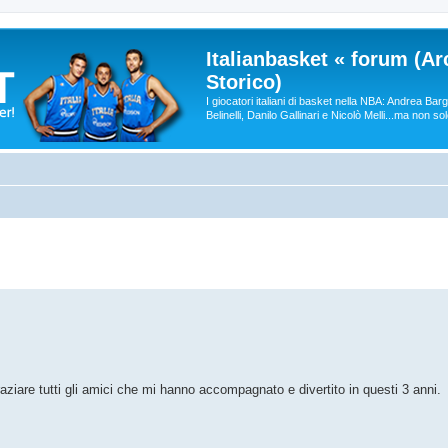
Italianbasket « forum (Ar
Storico)
I giocatori italiani di basket nella NBA: Andrea Ba
Belinelli, Danilo Gallinari e Nicolò Melli...ma non so
aziare tutti gli amici che mi hanno accompagnato e divertito in questi 3 anni.