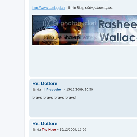
http://www.canigggia.it
- Il mio Blog,
talking about sport
.
Re: Dottore
M
da
_Il Prescelto_
»
15/12/2009, 16:50
e
s
bravo bravo bravo bravo!
s
a
g
g
i
o
Re: Dottore
M
da
The Huge
»
15/12/2009, 16:59
e
s