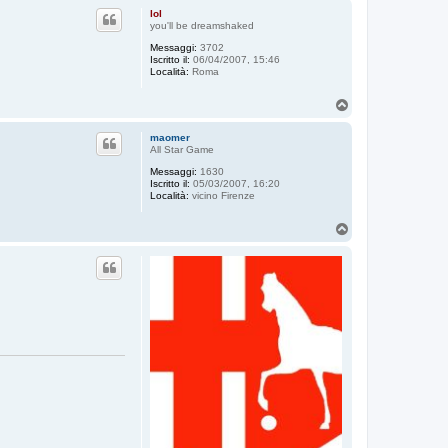
p
lol
you'll be dreamshaked
Messaggi:
3702
Iscritto il:
06/04/2007, 15:46
Località:
Roma
T
o
p
maomer
All Star Game
Messaggi:
1630
Iscritto il:
05/03/2007, 16:20
Località:
vicino Firenze
T
o
p