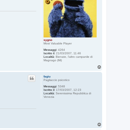
sygno
Most Valuable Player
Messaggi:
4264
Iscritto il:
21/03/2007, 11:46
Località:
Bienate, l'altro campanile di
Magnago (Mi)
T
o
p
fagiu
Pagliaccio psicotico
Messaggi:
5348
Iscritto il:
17/03/2007, 12:23
Località:
Serenissima Repubblica di
Venezia
T
o