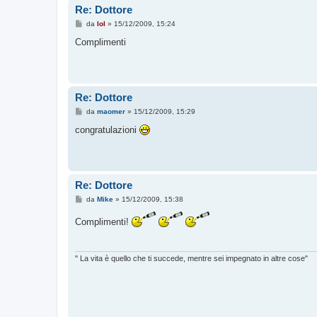
Re: Dottore
M
da
lol
»
15/12/2009, 15:24
e
s
Complimenti
s
a
g
g
i
o
Re: Dottore
M
da
maomer
»
15/12/2009, 15:29
e
s
congratulazioni
s
a
g
g
i
o
Re: Dottore
M
da
Mike
»
15/12/2009, 15:38
e
s
Complimenti!
s
a
g
g
i
" La vita è quello che ti succede, mentre sei impegnato in altre cose"
o