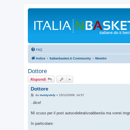
FAQ
Indice
Italianbasket.it Community
Membri
Dottore
Rispondi
Dottore
M
da
montystefy
»
15/12/2009, 14:57
e
s
..dice!
s
a
g
Mi scuso per il post autocelebrativoabbestia ma vorrei ringr
g
i
o
In particolare: