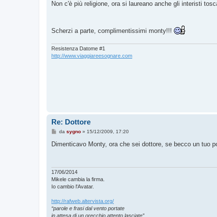
Non c'è più religione, ora si laureano anche gli interisti tosc
s
a
g
g
i
Scherzi a parte, complimentissimi monty!!!
o
Resistenza Datome #1
http://www.viaggiareesognare.com
Re: Dottore
M
da
sygno
»
15/12/2009, 17:20
e
s
Dimenticavo Monty, ora che sei dottore, se becco un tuo post
s
a
g
g
i
17/06/2014
o
Mikele cambia la firma.
Io cambio l'Avatar.
http://rafweb.altervista.org/
“parole e frasi dal vento portate
in attesa di un orecchio attento lasciate”