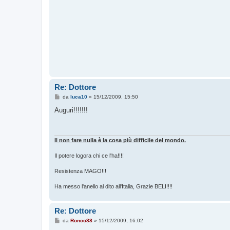
Re: Dottore
M
da
luca10
»
15/12/2009, 15:50
e
s
Auguri!!!!!!!
s
a
g
g
i
Il non fare nulla è la cosa più difficile del mondo.
o
Il potere logora chi ce l'ha!!!!
Resistenza MAGO!!!
Ha messo l'anello al dito all'Italia, Grazie BELI!!!!
Re: Dottore
M
da
Ronco88
»
15/12/2009, 16:02
e