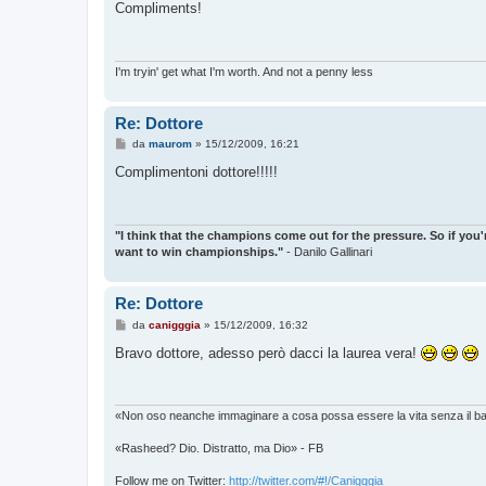
s
Compliments!
s
a
g
g
i
I'm tryin' get what I'm worth. And not a penny less
o
Re: Dottore
M
da
maurom
»
15/12/2009, 16:21
e
s
Complimentoni dottore!!!!!
s
a
g
g
i
"I think that the champions come out for the pressure. So if you'
o
want to win championships."
- Danilo Gallinari
Re: Dottore
M
da
canigggia
»
15/12/2009, 16:32
e
s
Bravo dottore, adesso però dacci la laurea vera!
s
a
g
g
i
«Non oso neanche immaginare a cosa possa essere la vita senza il b
o
«Rasheed? Dio. Distratto, ma Dio» - FB
Follow me on Twitter:
http://twitter.com/#!/Canigggia