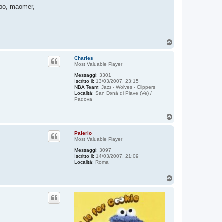
a
abbo, maomer,
m
o
n
t
y
s
T
t
o
e
p
f
Charles
y
Most Valuable Player
Messaggi:
3301
Iscritto il:
13/03/2007, 23:15
NBA Team:
Jazz - Wolves - Clippers
Località:
San Donà di Piave (Ve) /
Padova
T
o
p
Palerio
Most Valuable Player
Messaggi:
3097
Iscritto il:
14/03/2007, 21:09
Località:
Roma
T
o
p