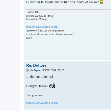
Giravi per le strade anche tu con il bouquet rosso?
a
g
g
i
17/06/2014
o
Mikele cambia la firma.
Io cambio l'Avatar.
http://rafweb.altervista.org/
“parole e frasi dal vento portate
in attesa di un orecchio attento lasciate”
RafT
Re: Dottore
M
da
fagiu
»
15/12/2009, 15:23
e
s
... del buso del cul
s
a
g
Congratulazioni
g
i
o
Tiro ignorante
http://rafweb.altervista.org/