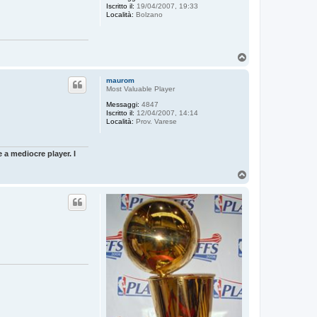
Iscritto il:
19/04/2007, 19:33
Località:
Bolzano
T
o
p
maurom
Most Valuable Player
Messaggi:
4847
Iscritto il:
12/04/2007, 14:14
Località:
Prov. Varese
 a mediocre player. I
T
o
p