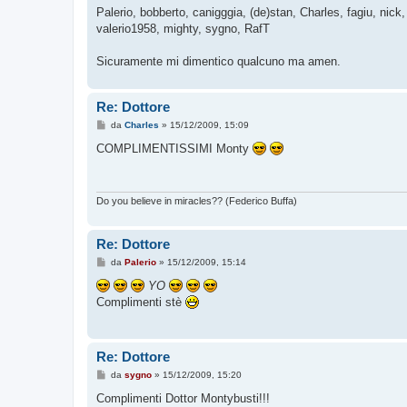
Palerio, bobberto, canigggia, (de)stan, Charles, fagiu, nic
valerio1958, mighty, sygno, RafT
Sicuramente mi dimentico qualcuno ma amen.
Re: Dottore
M
da
Charles
»
15/12/2009, 15:09
e
s
COMPLIMENTISSIMI Monty
s
a
g
g
i
Do you believe in miracles?? (Federico Buffa)
o
Re: Dottore
M
da
Palerio
»
15/12/2009, 15:14
e
s
YO
s
Complimenti stè
a
g
g
i
o
Re: Dottore
M
da
sygno
»
15/12/2009, 15:20
e
s
Complimenti Dottor Montybusti!!!
s