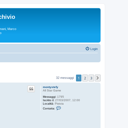
chivio
rgnani, Marco
lo
Login
1
2
3
Prossimo
32 messaggi
montystefy
All Star Game
Messaggi:
1795
Iscritto il:
27/03/2007, 12:00
Località:
Pistoia
C
Contatta:
o
n
t
a
t
t