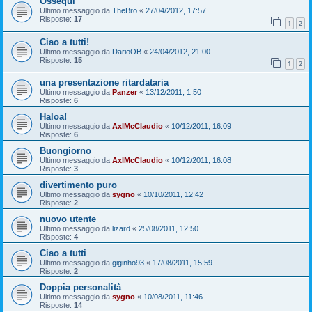
Ossequi
Ultimo messaggio da
TheBro
«
27/04/2012, 17:57
Risposte:
17
1
2
Ciao a tutti!
Ultimo messaggio da
DarioOB
«
24/04/2012, 21:00
Risposte:
15
1
2
una presentazione ritardataria
Ultimo messaggio da
Panzer
«
13/12/2011, 1:50
Risposte:
6
Haloa!
Ultimo messaggio da
AxlMcClaudio
«
10/12/2011, 16:09
Risposte:
6
Buongiorno
Ultimo messaggio da
AxlMcClaudio
«
10/12/2011, 16:08
Risposte:
3
divertimento puro
Ultimo messaggio da
sygno
«
10/10/2011, 12:42
Risposte:
2
nuovo utente
Ultimo messaggio da
lizard
«
25/08/2011, 12:50
Risposte:
4
Ciao a tutti
Ultimo messaggio da
giginho93
«
17/08/2011, 15:59
Risposte:
2
Doppia personalità
Ultimo messaggio da
sygno
«
10/08/2011, 11:46
Risposte:
14