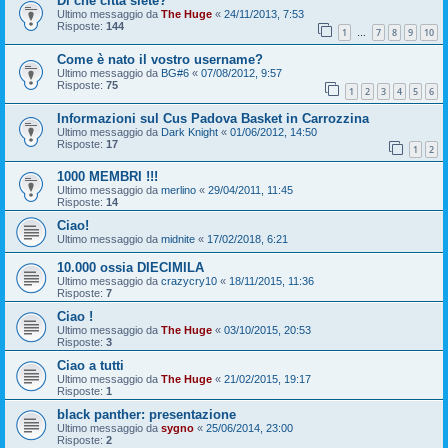
Di che città siete?
Ultimo messaggio da
The Huge
«
24/11/2013, 7:53
Risposte:
144
1
7
8
9
10
…
Come è nato il vostro username?
Ultimo messaggio da
BG#6
«
07/08/2012, 9:57
Risposte:
75
1
2
3
4
5
6
Informazioni sul Cus Padova Basket in Carrozzina
Ultimo messaggio da
Dark Knight
«
01/06/2012, 14:50
Risposte:
17
1
2
1000 MEMBRI !!!
Ultimo messaggio da
merlino
«
29/04/2011, 11:45
Risposte:
14
Ciao!
Ultimo messaggio da
midnite
«
17/02/2018, 6:21
10.000 ossia DIECIMILA
Ultimo messaggio da
crazycry10
«
18/11/2015, 11:36
Risposte:
7
Ciao !
Ultimo messaggio da
The Huge
«
03/10/2015, 20:53
Risposte:
3
Ciao a tutti
Ultimo messaggio da
The Huge
«
21/02/2015, 19:17
Risposte:
1
black panther: presentazione
Ultimo messaggio da
sygno
«
25/06/2014, 23:00
Risposte:
2