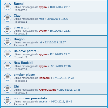
Buondì
Ultimo messaggio da
sygno
«
10/06/2014, 23:01
Risposte:
2
Ciao
Ultimo messaggio da
max
«
08/01/2014, 16:06
Risposte:
1
ciao a tutti
Ultimo messaggio da
sygno
«
19/12/2013, 22:33
Risposte:
2
Dragon
Ultimo messaggio da
raf
«
12/12/2013, 22:27
Risposte:
5
Da dove partire...
Ultimo messaggio da
sygno
«
12/12/2013, 21:31
Risposte:
3
New Rookie!!
Ultimo messaggio da
sygno
«
09/10/2013, 22:16
Risposte:
3
smoker player
Ultimo messaggio da
Ronco88
«
17/07/2013, 14:33
Risposte:
3
Ehi
Ultimo messaggio da
AxlMcClaudio
«
26/04/2013, 23:38
Risposte:
3
non mi ero presentato
Ultimo messaggio da
andman
«
09/03/2013, 18:46
Risposte:
3