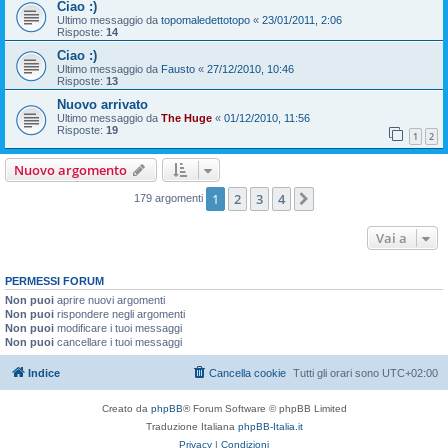
Ciao :)
Ultimo messaggio da
topomaledettotopo
«
23/01/2011, 2:06
Risposte:
14
Ciao :)
Ultimo messaggio da
Fausto
«
27/12/2010, 10:46
Risposte:
13
Nuovo arrivato
Ultimo messaggio da
The Huge
«
01/12/2010, 11:56
Risposte:
19
1
2
Nuovo argomento
1
2
3
4
Prossimo
179 argomenti
Vai a
PERMESSI FORUM
Non puoi
aprire nuovi argomenti
Non puoi
rispondere negli argomenti
Non puoi
modificare i tuoi messaggi
Non puoi
cancellare i tuoi messaggi
Indice
Cancella cookie
Tutti gli orari sono
UTC+02:00
Creato da
phpBB
® Forum Software © phpBB Limited
Traduzione Italiana
phpBB-Italia.it
Privacy
|
Condizioni