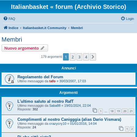
Italianbasket « forum (Archivio Storico)
FAQ
Login
Indice
Italianbasket.it Community
Membri
Membri
Nuovo argomento
1
2
3
4
Prossimo
179 argomenti
Annunci
Regolamento del Forum
Ultimo messaggio da
tafo
«
30/03/2007, 17:03
Argomenti
L'ultimo saluto al nostro RafT
Ultimo messaggio da
Saba88
«
19/01/2024, 22:04
Risposte:
302
1
18
19
20
21
…
Complimenti al nostro Canigggia (alias Dario Vismara)
Ultimo messaggio da
crazycry10
«
01/01/2016, 14:04
Risposte:
24
1
2