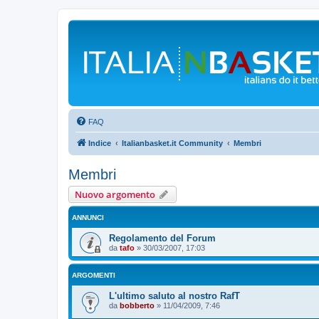
FAQ
Indice
Italianbasket.it Community
Membri
Membri
Nuovo argomento
ANNUNCI
Regolamento del Forum
da
tafo
»
30/03/2007, 17:03
ARGOMENTI
L'ultimo saluto al nostro RafT
da
bobberto
»
11/04/2009, 7:46