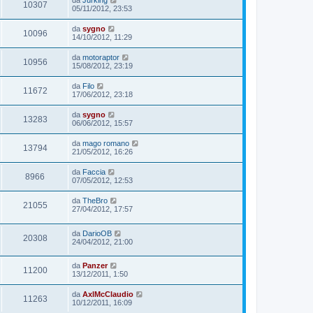
da
Jurking
10307
05/11/2012, 23:53
da
sygno
10096
14/10/2012, 11:29
da
motoraptor
10956
15/08/2012, 23:19
da
Filo
11672
17/06/2012, 23:18
da
sygno
13283
06/06/2012, 15:57
da
mago romano
13794
21/05/2012, 16:26
da
Faccia
8966
07/05/2012, 12:53
da
TheBro
21055
27/04/2012, 17:57
da
DarioOB
20308
24/04/2012, 21:00
da
Panzer
11200
13/12/2011, 1:50
da
AxlMcClaudio
11263
10/12/2011, 16:09