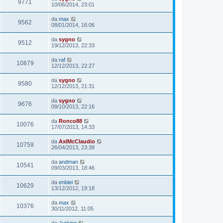
9771
10/06/2014, 23:01
da
max
9562
08/01/2014, 16:06
da
sygno
9512
19/12/2013, 22:33
da
raf
10879
12/12/2013, 22:27
da
sygno
9580
12/12/2013, 21:31
da
sygno
9676
09/10/2013, 22:16
da
Ronco88
10076
17/07/2013, 14:33
da
AxlMcClaudio
10759
26/04/2013, 23:38
da
andman
10541
09/03/2013, 18:46
da
enbiei
10629
13/12/2012, 19:18
da
max
10376
30/11/2012, 11:05