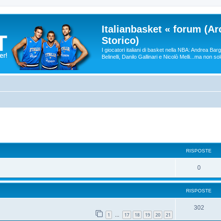
Italianbasket « forum (Ar
Storico)
I giocatori italiani di basket nella NBA: Andrea Ba
Belinelli, Danilo Gallinari e Nicolò Melli...ma non so
RISPOSTE
0
RISPOSTE
302
1
17
18
19
20
21
…