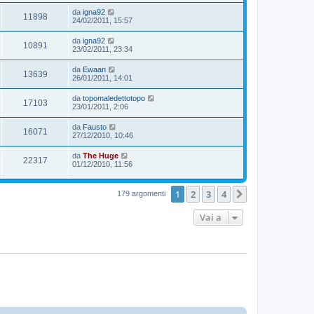
da
igna92
11898
24/02/2011, 15:57
da
igna92
10891
23/02/2011, 23:34
da
Ewaan
13639
26/01/2011, 14:01
da
topomaledettotopo
17103
23/01/2011, 2:06
da
Fausto
16071
27/12/2010, 10:46
da
The Huge
22317
01/12/2010, 11:56
1
2
3
4
Prossimo
179 argomenti
Vai a