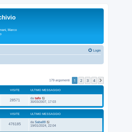
chivio
rgnani, Marco
lo
Login
1
2
3
4
Prossimo
179 argomenti
VISITE
ULTIMO MESSAGGIO
da
tafo
28571
30/03/2007, 17:03
VISITE
ULTIMO MESSAGGIO
da
Saba88
476185
19/01/2024, 22:04