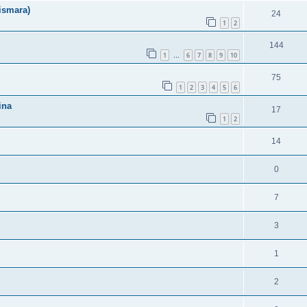
ismara)
24
1
2
144
1
6
7
8
9
10
…
75
1
2
3
4
5
6
ina
17
1
2
14
0
7
3
1
2