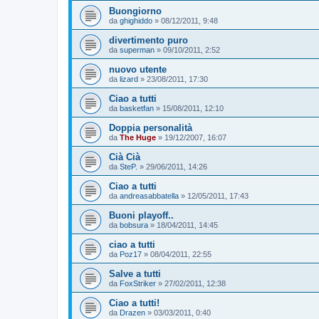
Buongiorno
da
ghighiddo
»
08/12/2011, 9:48
divertimento puro
da
superman
»
09/10/2011, 2:52
nuovo utente
da
lizard
»
23/08/2011, 17:30
Ciao a tutti
da
basketfan
»
15/08/2011, 12:10
Doppia personalità
da
The Huge
»
19/12/2007, 16:07
Cià Cià
da
SteP.
»
29/06/2011, 14:26
Ciao a tutti
da
andreasabbatella
»
12/05/2011, 17:43
Buoni playoff..
da
bobsura
»
18/04/2011, 14:45
ciao a tutti
da
Poz17
»
08/04/2011, 22:55
Salve a tutti
da
FoxStriker
»
27/02/2011, 12:38
Ciao a tutti!
da
Drazen
»
03/03/2011, 0:40