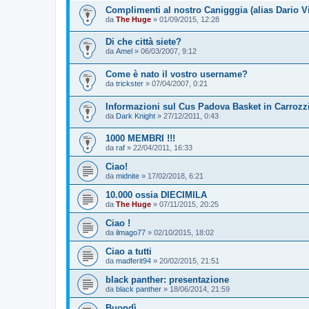
Complimenti al nostro Canigggia (alias Dario V
da
The Huge
»
01/09/2015, 12:28
Di che città siete?
da
Amel
»
06/03/2007, 9:12
Come è nato il vostro username?
da
trickster
»
07/04/2007, 0:21
Informazioni sul Cus Padova Basket in Carrozz
da
Dark Knight
»
27/12/2011, 0:43
1000 MEMBRI !!!
da
raf
»
22/04/2011, 16:33
Ciao!
da
midnite
»
17/02/2018, 6:21
10.000 ossia DIECIMILA
da
The Huge
»
07/11/2015, 20:25
Ciao !
da
ilmago77
»
02/10/2015, 18:02
Ciao a tutti
da
madferit94
»
20/02/2015, 21:51
black panther: presentazione
da
black panther
»
18/06/2014, 21:59
Buondì