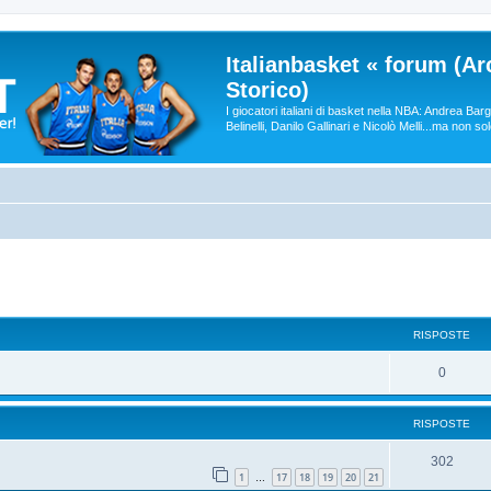
Italianbasket « forum (Ar
Storico)
I giocatori italiani di basket nella NBA: Andrea Ba
Belinelli, Danilo Gallinari e Nicolò Melli...ma non so
RISPOSTE
0
RISPOSTE
302
1
17
18
19
20
21
…