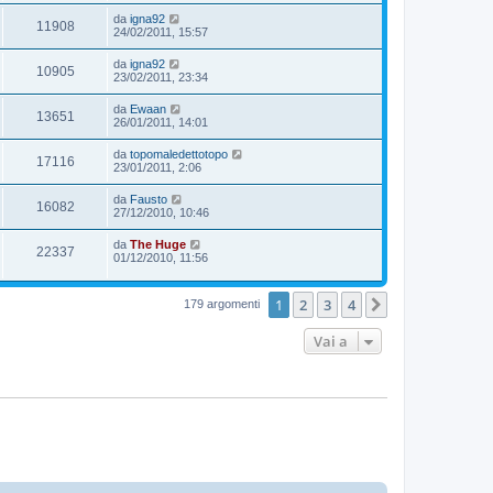
da
igna92
11908
24/02/2011, 15:57
da
igna92
10905
23/02/2011, 23:34
da
Ewaan
13651
26/01/2011, 14:01
da
topomaledettotopo
17116
23/01/2011, 2:06
da
Fausto
16082
27/12/2010, 10:46
da
The Huge
22337
01/12/2010, 11:56
1
2
3
4
Prossimo
179 argomenti
Vai a