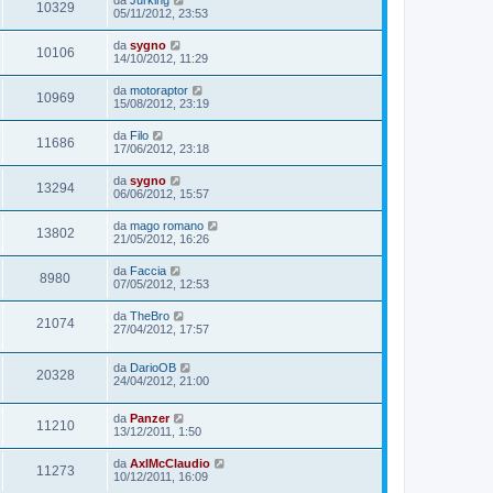
da
Jurking
10329
05/11/2012, 23:53
da
sygno
10106
14/10/2012, 11:29
da
motoraptor
10969
15/08/2012, 23:19
da
Filo
11686
17/06/2012, 23:18
da
sygno
13294
06/06/2012, 15:57
da
mago romano
13802
21/05/2012, 16:26
da
Faccia
8980
07/05/2012, 12:53
da
TheBro
21074
27/04/2012, 17:57
da
DarioOB
20328
24/04/2012, 21:00
da
Panzer
11210
13/12/2011, 1:50
da
AxlMcClaudio
11273
10/12/2011, 16:09