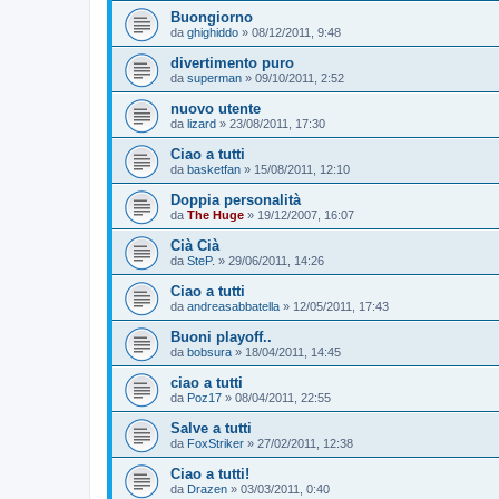
Buongiorno
da
ghighiddo
»
08/12/2011, 9:48
divertimento puro
da
superman
»
09/10/2011, 2:52
nuovo utente
da
lizard
»
23/08/2011, 17:30
Ciao a tutti
da
basketfan
»
15/08/2011, 12:10
Doppia personalità
da
The Huge
»
19/12/2007, 16:07
Cià Cià
da
SteP.
»
29/06/2011, 14:26
Ciao a tutti
da
andreasabbatella
»
12/05/2011, 17:43
Buoni playoff..
da
bobsura
»
18/04/2011, 14:45
ciao a tutti
da
Poz17
»
08/04/2011, 22:55
Salve a tutti
da
FoxStriker
»
27/02/2011, 12:38
Ciao a tutti!
da
Drazen
»
03/03/2011, 0:40