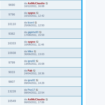
da
AxlMcClaudio
9690
10/12/2011, 16:08
da
sygno
9796
10/10/2011, 12:42
da
lizard
10110
25/08/2011, 12:50
da
giginho93
9382
17/08/2011, 15:59
da
sygno
16333
10/08/2011, 11:46
da
Mike
10938
30/06/2011, 13:03
da
igna92
9799
13/05/2011, 15:08
da
Fab
9033
24/04/2011, 18:36
da
igna92
9807
09/04/2011, 14:28
da
Poz17
13228
08/04/2011, 22:54
da
AxlMcClaudio
10549
06/03/2011, 17:06