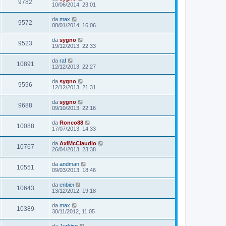
9782
10/06/2014, 23:01
da
max
9572
08/01/2014, 16:06
da
sygno
9523
19/12/2013, 22:33
da
raf
10891
12/12/2013, 22:27
da
sygno
9596
12/12/2013, 21:31
da
sygno
9688
09/10/2013, 22:16
da
Ronco88
10088
17/07/2013, 14:33
da
AxlMcClaudio
10767
26/04/2013, 23:38
da
andman
10551
09/03/2013, 18:46
da
enbiei
10643
13/12/2012, 19:18
da
max
10389
30/11/2012, 11:05