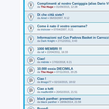
Complimenti al nostro Canigggia (alias Dario V
da
The Huge
»
01/09/2015, 12:28
Di che città siete?
da
Amel
»
06/03/2007, 9:12
Come è nato il vostro username?
da
trickster
»
07/04/2007, 0:21
Informazioni sul Cus Padova Basket in Carrozz
da
Dark Knight
»
27/12/2011, 0:43
1000 MEMBRI !!!
da
raf
»
22/04/2011, 16:33
Ciao!
da
midnite
»
17/02/2018, 6:21
10.000 ossia DIECIMILA
da
The Huge
»
07/11/2015, 20:25
Ciao !
da
ilmago77
»
02/10/2015, 18:02
Ciao a tutti
da
madferit94
»
20/02/2015, 21:51
black panther: presentazione
da
black panther
»
18/06/2014, 21:59
Buondì