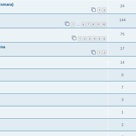
ismara)
24
1
2
144
1
6
7
8
9
10
…
75
1
2
3
4
5
6
ina
17
1
2
14
0
7
3
1
2