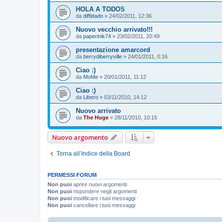
HOLA A TODOS
da
diffidado
»
24/02/2011, 12:36
Nuovo vecchio arrivato!!!
da
paperinik74
»
23/02/2011, 20:49
presentazione amarcord
da
berrydiberryville
»
24/01/2011, 0:16
Ciao :)
da
MoMe
»
20/01/2011, 11:12
Ciao :)
da
Libero
»
03/11/2010, 14:12
Nuovo arrivato
da
The Huge
»
28/11/2010, 10:15
Nuovo argomento
Torna all’Indice della Board
PERMESSI FORUM
Non puoi
aprire nuovi argomenti
Non puoi
rispondere negli argomenti
Non puoi
modificare i tuoi messaggi
Non puoi
cancellare i tuoi messaggi