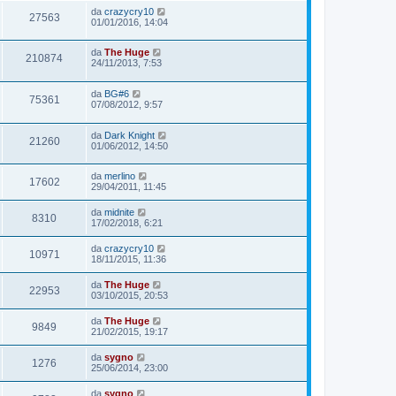
da
crazycry10
27563
01/01/2016, 14:04
da
The Huge
210874
24/11/2013, 7:53
da
BG#6
75361
07/08/2012, 9:57
da
Dark Knight
21260
01/06/2012, 14:50
da
merlino
17602
29/04/2011, 11:45
da
midnite
8310
17/02/2018, 6:21
da
crazycry10
10971
18/11/2015, 11:36
da
The Huge
22953
03/10/2015, 20:53
da
The Huge
9849
21/02/2015, 19:17
da
sygno
1276
25/06/2014, 23:00
da
sygno