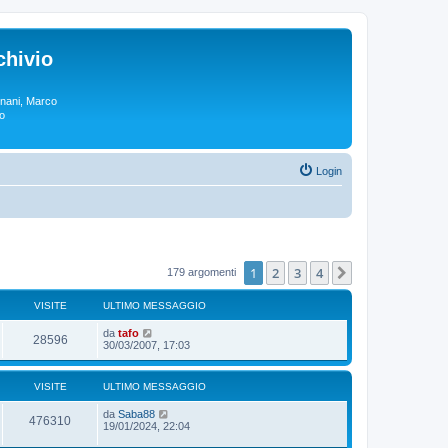
chivio
rgnani, Marco
lo
Login
1
2
3
4
Prossimo
179 argomenti
VISITE
ULTIMO MESSAGGIO
da
tafo
28596
30/03/2007, 17:03
VISITE
ULTIMO MESSAGGIO
da
Saba88
476310
19/01/2024, 22:04