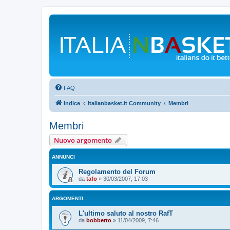
FAQ
Indice
Italianbasket.it Community
Membri
Membri
Nuovo argomento
ANNUNCI
Regolamento del Forum
da
tafo
»
30/03/2007, 17:03
ARGOMENTI
L'ultimo saluto al nostro RafT
da
bobberto
»
11/04/2009, 7:46