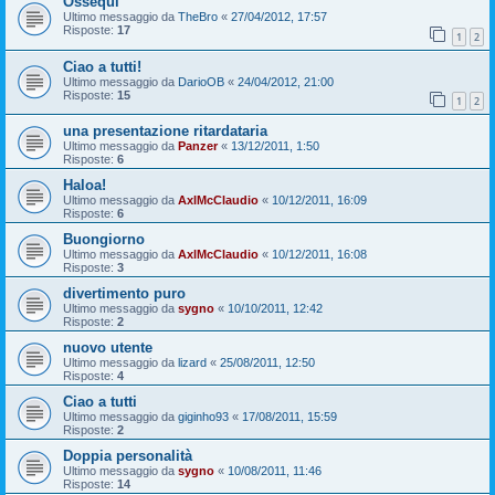
Ossequi
Ultimo messaggio da
TheBro
«
27/04/2012, 17:57
Risposte:
17
1
2
Ciao a tutti!
Ultimo messaggio da
DarioOB
«
24/04/2012, 21:00
Risposte:
15
1
2
una presentazione ritardataria
Ultimo messaggio da
Panzer
«
13/12/2011, 1:50
Risposte:
6
Haloa!
Ultimo messaggio da
AxlMcClaudio
«
10/12/2011, 16:09
Risposte:
6
Buongiorno
Ultimo messaggio da
AxlMcClaudio
«
10/12/2011, 16:08
Risposte:
3
divertimento puro
Ultimo messaggio da
sygno
«
10/10/2011, 12:42
Risposte:
2
nuovo utente
Ultimo messaggio da
lizard
«
25/08/2011, 12:50
Risposte:
4
Ciao a tutti
Ultimo messaggio da
giginho93
«
17/08/2011, 15:59
Risposte:
2
Doppia personalità
Ultimo messaggio da
sygno
«
10/08/2011, 11:46
Risposte:
14