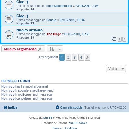
Ciao :)
Ultimo messaggio da
topomaledettotopo
«
23/01/2011, 2:06
Risposte:
14
Ciao :)
Ultimo messaggio da
Fausto
«
27/12/2010, 10:46
Risposte:
13
Nuovo arrivato
Ultimo messaggio da
The Huge
«
01/12/2010, 11:56
Risposte:
19
1
2
Nuovo argomento
1
2
3
4
Prossimo
179 argomenti
Vai a
PERMESSI FORUM
Non puoi
aprire nuovi argomenti
Non puoi
rispondere negli argomenti
Non puoi
modificare i tuoi messaggi
Non puoi
cancellare i tuoi messaggi
Indice
Cancella cookie
Tutti gli orari sono
UTC+02:00
Creato da
phpBB
® Forum Software © phpBB Limited
Traduzione Italiana
phpBB-Italia.it
Privacy
|
Condizioni