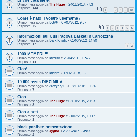
Di che città siete?
Ultimo messaggio da
The Huge
«
24/11/2013, 7:53
Risposte:
144
1
7
8
9
10
…
Come è nato il vostro username?
Ultimo messaggio da
BG#6
«
07/08/2012, 9:57
Risposte:
75
1
2
3
4
5
6
Informazioni sul Cus Padova Basket in Carrozzina
Ultimo messaggio da
Dark Knight
«
01/06/2012, 14:50
Risposte:
17
1
2
1000 MEMBRI !!!
Ultimo messaggio da
merlino
«
29/04/2011, 11:45
Risposte:
14
Ciao!
Ultimo messaggio da
midnite
«
17/02/2018, 6:21
10.000 ossia DIECIMILA
Ultimo messaggio da
crazycry10
«
18/11/2015, 11:36
Risposte:
7
Ciao !
Ultimo messaggio da
The Huge
«
03/10/2015, 20:53
Risposte:
3
Ciao a tutti
Ultimo messaggio da
The Huge
«
21/02/2015, 19:17
Risposte:
1
black panther: presentazione
Ultimo messaggio da
sygno
«
25/06/2014, 23:00
Risposte:
2