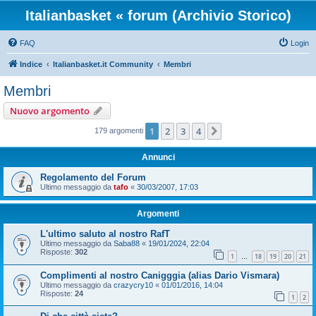
Italianbasket « forum (Archivio Storico)
FAQ
Login
Indice
Italianbasket.it Community
Membri
Membri
Nuovo argomento
1
2
3
4
Prossimo
179 argomenti
Annunci
Regolamento del Forum
Ultimo messaggio da
tafo
«
30/03/2007, 17:03
Argomenti
L'ultimo saluto al nostro RafT
Ultimo messaggio da
Saba88
«
19/01/2024, 22:04
Risposte:
302
1
18
19
20
21
…
Complimenti al nostro Canigggia (alias Dario Vismara)
Ultimo messaggio da
crazycry10
«
01/01/2016, 14:04
Risposte:
24
1
2