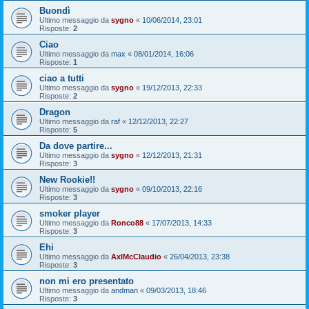
Buondì
Ultimo messaggio da
sygno
«
10/06/2014, 23:01
Risposte:
2
Ciao
Ultimo messaggio da
max
«
08/01/2014, 16:06
Risposte:
1
ciao a tutti
Ultimo messaggio da
sygno
«
19/12/2013, 22:33
Risposte:
2
Dragon
Ultimo messaggio da
raf
«
12/12/2013, 22:27
Risposte:
5
Da dove partire...
Ultimo messaggio da
sygno
«
12/12/2013, 21:31
Risposte:
3
New Rookie!!
Ultimo messaggio da
sygno
«
09/10/2013, 22:16
Risposte:
3
smoker player
Ultimo messaggio da
Ronco88
«
17/07/2013, 14:33
Risposte:
3
Ehi
Ultimo messaggio da
AxlMcClaudio
«
26/04/2013, 23:38
Risposte:
3
non mi ero presentato
Ultimo messaggio da
andman
«
09/03/2013, 18:46
Risposte:
3