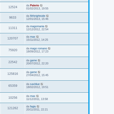
da
Palerio
12524
01/02/2013, 19:55
da
Mrbrightside
9633
12/01/2013, 15:46
da
magomania
11311
12/12/2012, 22:54
da
max
120707
15/11/2012, 14:25
da
mago romano
75920
18/09/2012, 17:23
da
game
22542
20/07/2012, 22:20
da
game
125816
27/04/2012, 15:45
da
saxblue
65359
18/02/2012, 19:51
da
max
10256
11/12/2011, 13:58
da
fagiu
121262
20/11/2011, 22:21