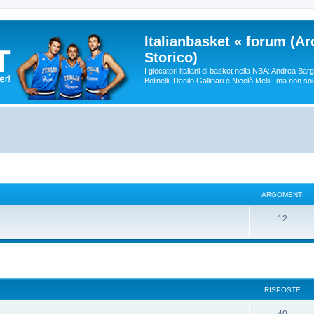
Italianbasket « forum (Ar
Storico)
I giocatori italiani di basket nella NBA: Andrea Ba
Belinelli, Danilo Gallinari e Nicolò Melli...ma non so
ARGOMENTI
12
RISPOSTE