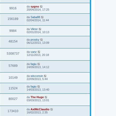
da
sygno
9916
20/04/2014, 17:25
da
Saba88
156189
02/04/2014, 11:44
da
Viktor
9984
02/01/2014, 10:13
da
prosky
48154
06/12/2013, 13:09
da
vanz
5308737
12/11/2013, 20:18
da
fagiu
57689
24/09/2013, 14:12
da
wisconsin
10149
22/09/2013, 5:44
da
fagiu
11524
14/03/2013, 13:40
da
The Huge
80027
03/03/2013, 13:01
da
AxlMcClaudio
173410
16/02/2013, 2:35