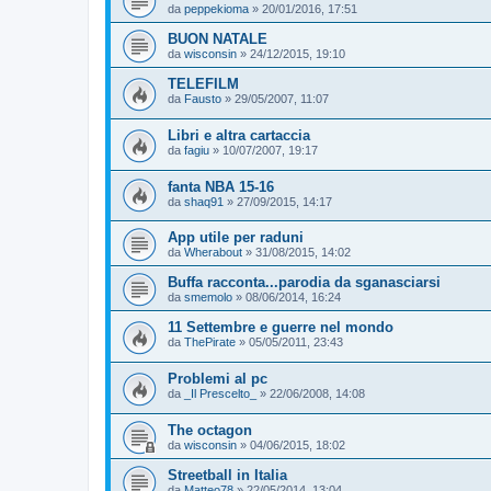
da
peppekioma
»
20/01/2016, 17:51
BUON NATALE
da
wisconsin
»
24/12/2015, 19:10
TELEFILM
da
Fausto
»
29/05/2007, 11:07
Libri e altra cartaccia
da
fagiu
»
10/07/2007, 19:17
fanta NBA 15-16
da
shaq91
»
27/09/2015, 14:17
App utile per raduni
da
Wherabout
»
31/08/2015, 14:02
Buffa racconta...parodia da sganasciarsi
da
smemolo
»
08/06/2014, 16:24
11 Settembre e guerre nel mondo
da
ThePirate
»
05/05/2011, 23:43
Problemi al pc
da
_Il Prescelto_
»
22/06/2008, 14:08
The octagon
da
wisconsin
»
04/06/2015, 18:02
Streetball in Italia
da
Matteo78
»
22/05/2014, 13:04