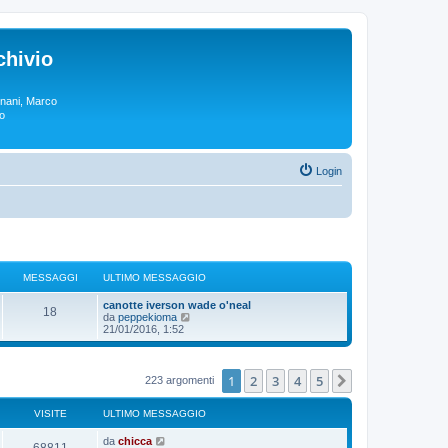
chivio
rgnani, Marco
lo
Login
MESSAGGI
ULTIMO MESSAGGIO
canotte iverson wade o'neal
18
V
da
peppekioma
e
21/01/2016, 1:52
d
i
u
l
1
2
3
4
5
Prossimo
223 argomenti
t
i
m
VISITE
ULTIMO MESSAGGIO
o
m
da
chicca