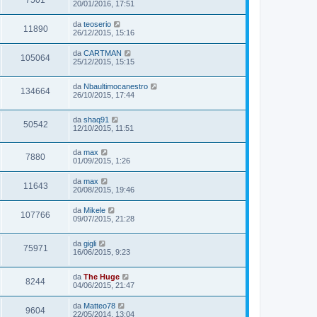
7501
20/01/2016, 17:51
da
teoserio
11890
26/12/2015, 15:16
da
CARTMAN
105064
25/12/2015, 15:15
da
Nbaultimocanestro
134664
26/10/2015, 17:44
da
shaq91
50542
12/10/2015, 11:51
da
max
7880
01/09/2015, 1:26
da
max
11643
20/08/2015, 19:46
da
Mikele
107766
09/07/2015, 21:28
da
gigli
75971
16/06/2015, 9:23
da
The Huge
8244
04/06/2015, 21:47
da
Matteo78
9604
22/05/2014, 13:04