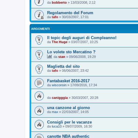
da
bobberto
»
13/03/2008, 2:12
Regolamento del Forum
da
tafo
»
30/03/2007, 17:01
ARGOMENTI
Il topic degli auguri di Compleanno!
da
The Huge
»
03/07/2007, 10:25
Lo volete sto Mercatino ?
da
stan
»
09/06/2008, 19:29
Maglietta del sito
da
tafo
»
06/06/2007, 23:42
Fantabasket 2016-2017
da
wisconsin
»
17/09/2016, 17:34
da
canigggia
»
30/03/2007, 20:28
una canzone al giorno
da
max
»
22/03/2007, 14:05
Consigli per le vacanze
da
luca10
»
09/07/2009, 16:30
canotte NBA authentic