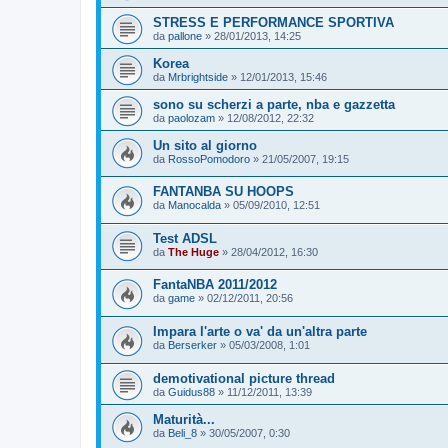
STRESS E PERFORMANCE SPORTIVA
da
pallone
»
28/01/2013, 14:25
Korea
da
Mrbrightside
»
12/01/2013, 15:46
sono su scherzi a parte, nba e gazzetta
da
paolozam
»
12/08/2012, 22:32
Un sito al giorno
da
RossoPomodoro
»
21/05/2007, 19:15
FANTANBA SU HOOPS
da
Manocalda
»
05/09/2010, 12:51
Test ADSL
da
The Huge
»
28/04/2012, 16:30
FantaNBA 2011/2012
da
game
»
02/12/2011, 20:56
Impara l'arte o va' da un'altra parte
da
Berserker
»
05/03/2008, 1:01
demotivational picture thread
da
Guidus88
»
11/12/2011, 13:39
Maturità...
da
Beli_8
»
30/05/2007, 0:30