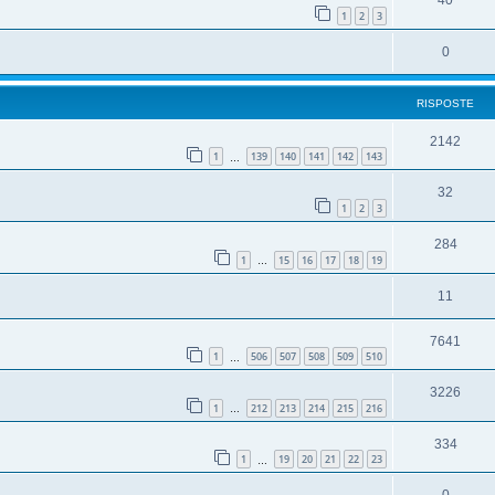
40
1
2
3
0
RISPOSTE
2142
1
139
140
141
142
143
…
32
1
2
3
284
1
15
16
17
18
19
…
11
7641
1
506
507
508
509
510
…
3226
1
212
213
214
215
216
…
334
1
19
20
21
22
23
…