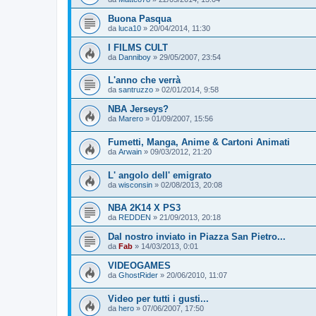
Buona Pasqua
da
luca10
»
20/04/2014, 11:30
I FILMS CULT
da
Danniboy
»
29/05/2007, 23:54
L'anno che verrà
da
santruzzo
»
02/01/2014, 9:58
NBA Jerseys?
da
Marero
»
01/09/2007, 15:56
Fumetti, Manga, Anime & Cartoni Animati
da
Arwain
»
09/03/2012, 21:20
L' angolo dell' emigrato
da
wisconsin
»
02/08/2013, 20:08
NBA 2K14 X PS3
da
REDDEN
»
21/09/2013, 20:18
Dal nostro inviato in Piazza San Pietro...
da
Fab
»
14/03/2013, 0:01
VIDEOGAMES
da
GhostRider
»
20/06/2010, 11:07
Video per tutti i gusti...
da
hero
»
07/06/2007, 17:50